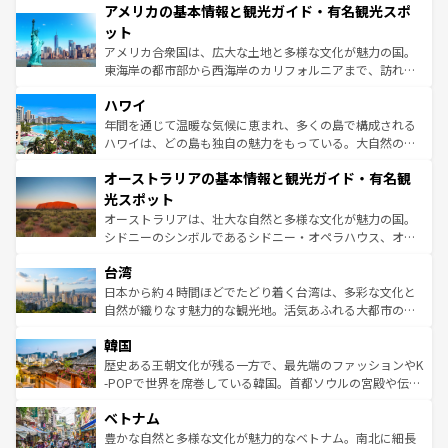
アメリカの基本情報と観光ガイド・有名観光スポ
ンツ一覧
を参照してほしい。
の建物がそのまま残る町や、スイスならではのユニークな
博物館もあり、アルプス観光だけでなく町歩きも満喫する
ット
ことができる。国民の所得が高いため物価も高いが、旅行
アメリカ合衆国は、広大な土地と多様な文化が魅力の国。
者向けの交通パス提供のサービスもあり、うまく活用すれ
東海岸の都市部から西海岸のカリフォルニアまで、訪れる
ば市内交通費無料で観光を楽しむこともできる。 なお、新
場所ごとに異なる風景と体験が待っている。ニューヨーク
着のスイス情報は
コンテンツ一覧
を参照してほしい。
ハワイ
のような巨大都市は、観光、ショッピング、エンターテイ
ンメントが詰まった刺激的なスポットだ。一方、アメリカ
年間を通じて温暖な気候に恵まれ、多くの島で構成される
西部には大自然が広がり、グランドキャニオンやイエロー
ハワイは、どの島も独自の魅力をもっている。大自然の神
ストーン国立公園といった絶景が堪能できる。さらに、南
秘を感じたいなら、火山が生み出した壮大な景観を誇るハ
オーストラリアの基本情報と観光ガイド・有名観
部のニューオーリンズでは、音楽と美食が融合した独特の
ワイ島は見逃せない。また、定番の観光地といえばオアフ
文化が魅力。旅行者はアメリカの各地域で異なる魅力を楽
島だが、静かな自然を求めるならマウイ島やカウアイ島が
光スポット
しみながら、その多様性と豊かな歴史を感じることができ
おすすめ。エメラルドグリーンに輝く海をはじめ、豊かな
オーストラリアは、壮大な自然と多様な文化が魅力の国。
るだろう。車でのロードトリップや列車の旅も、アメリカ
文化や歴史が息づいている。「アロハスピリット」と呼ば
シドニーのシンボルであるシドニー・オペラハウス、オー
ならではの贅沢な旅のスタイルだ。 なお、新着のアメリカ
れるおもてなしの心で訪れる人々を迎えてくれるハワイの
ストラリア東海岸北部に広がる大サンゴ礁地帯グレートバ
情報は
コンテンツ一覧
を参照してほしい。
人々、おいしいローカルフードやハワイアンミュージッ
台湾
リアリーフや大陸中央部にそびえるウルル（エアーズロッ
ク、伝統的なフラダンスなど、すべてがハワイの魅力を彩
ク）、タスマニアの美しい原生林やケアンズの熱帯雨林な
日本から約４時間ほどでたどり着く台湾は、多彩な文化と
っている。訪れるたびに新しい発見と感動が待っているハ
ど、見どころがたくさん。また、カフェやワイン、オージ
自然が織りなす魅力的な観光地。活気あふれる大都市の台
ワイを、存分に味わってほしい。 なお、新着のハワイ情報
ービーフなどの食文化も豊かで、美味しいものであふれて
北やノスタルジックな町並みが人気な九份（ジォウフェ
は
コンテンツ一覧
を参照してほしい。
韓国
いる。アクティビティも充実しており、サーフィンやダイ
ン）、静ひつな山岳地帯である台湾東部など、都市の喧騒
ビング、ハイキングなど、アウトドア好きにはたまらな
と山間の静けさが共存しており、訪れる人に新しい発見と
歴史ある王朝文化が残る一方で、最先端のファッションやK
い。オーストラリアの多彩な魅力を存分に味わいつくそ
驚きをもたらしてくれる。また、奥深い台湾の食文化も魅
-POPで世界を席巻している韓国。首都ソウルの宮殿や伝統
う。 なお、新着のオーストラリア情報は
コンテンツ一覧
を
力で、夜市などの屋台グルメから高級料理、ヘルシーで美
家屋が並ぶエリアでは韓国の歴史と文化に浸ることがで
参照してほしい。
ベトナム
容にもいいと評判のスイーツなど、バラエティ豊かな料理
き、地方に足を延ばせば四季折々の自然美を楽しむことが
が味わえる。 なお、新着の台湾情報は
コンテンツ一覧
を参
できる。そして、キムチや焼肉、絶品のストリートフード
豊かな自然と多様な文化が魅力的なベトナム。南北に細長