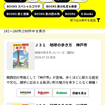
BOOKS スペシャルコラボ
BOOKS 旅の名言＆絶景
BOOKS 旅と健康
BOOKS 旅の読み物
BOOKS
D-Books
絞り込み条件を追加
141〜160件/190件中 を表示
Ｊ３１ 地球の歩き方 神戸市
地球の歩き方 Jシリーズ（国内）
2026.07.23 発売
関西初の市版として『神戸市』が登場。歩くほどに新たな歴史
や文化、雑学に出合える奥深い町の魅力を余すことなく網羅！
詳細を見る