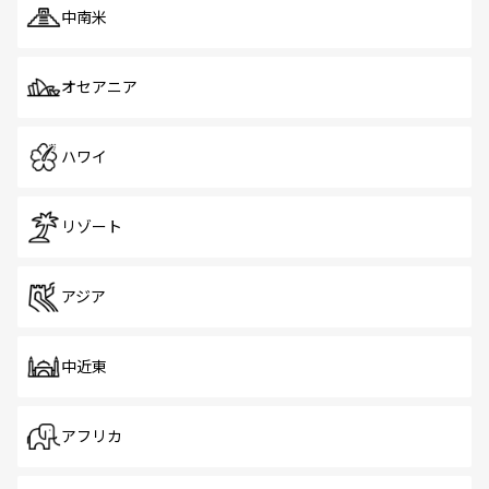
中南米
オセアニア
ハワイ
リゾート
アジア
中近東
アフリカ