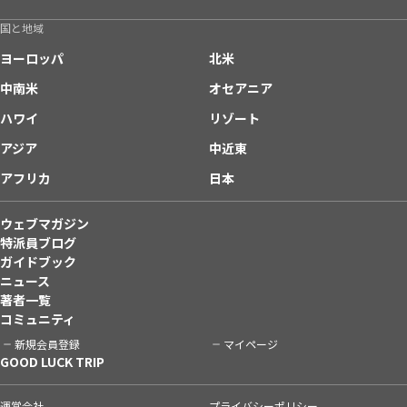
国と地域
ヨーロッパ
北米
中南米
オセアニア
ハワイ
リゾート
アジア
中近東
アフリカ
日本
ウェブマガジン
特派員ブログ
ガイドブック
ニュース
著者一覧
コミュニティ
新規会員登録
マイページ
GOOD LUCK TRIP
運営会社
プライバシーポリシー