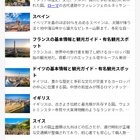
れた国。
ローマ
の古代遺跡やフィレンツェのルネッサンス
美術、ヴェネツィアの運河など、歴史あるスポットはもち
スペイン
ろん、トスカーナの美しい田園風景やアマルフィ海岸の絶
景など、自然景観も見逃せない。観光の合間には、本場の
イベリア半島のほぼ80％を占めるスペインは、太陽が降り
ピザやパスタなど、絶品のイタリア料理を堪能することも
注ぐ地中海沿岸から雄大なピレネー山脈まで、多彩な自然
できる。朝目覚めてから夜眠るまで、すべての瞬間を楽し
と文化が詰まったヨーロッパ屈指の旅行先だ。多様な地域
フランスの基本情報と観光ガイド・有名観光スポ
ませてくれるイタリアで、忘れられない旅をしてみよう！
文化が根付くこの国では、情熱的なフラメンコ、熱気あふ
なお、新着のイタリア情報は
コンテンツ一覧
を参照してほ
れる闘牛、そして美味しいタパスが生活の一部となってい
ット
しい。
る。首都マドリードの洗練された雰囲気や、バルセロナの
フランスは、世界中の旅行者を魅了し続けるヨーロッパ屈
アートに溢れた街角から、地方では古代ローマ遺跡や中世
指の観光地だ。首都パリのエッフェル塔やルーブル美術館
の城塞都市、穏やかなビーチリゾートまで多彩な表情を見
といった象徴的なスポットから、田舎町の古風な美しさま
せる。地方によって風土や気候が異なるスペインはその個
ドイツの基本情報と観光ガイド・有名観光スポッ
で、幅広い魅力が詰まっている。華麗な宮殿、歴史的な大
性で訪れる人を魅了する。 なお、新着のスペイン情報は
コ
聖堂、美しいビーチ、そして豊かな自然が、訪れる者を心
ト
ンテンツ一覧
を参照してほしい。
から魅了する。また、フランスは美食の国としても知ら
ドイツは、豊かな歴史と多彩な文化が交差するヨーロッパ
れ、フランス料理はユネスコ無形文化遺産にも登録されて
の中心に位置する国。中世の街並みが残るロマンチック街
いる。シャンパンの発祥地であるランス、プロヴァンスの
道から、未来を先取りするようなモダンな都市まで多様な
香り高いラベンダー畑など、多彩な楽しみ方が可能だ。さ
イギリス
顔を持つこの国は、どこを歩いても飽きることがない。ベ
らに、パリ以外の地域にも魅力が溢れており、どの街角に
ルリンの文化的活気、バイエルン州のアルプスの絶景、そ
イギリスは、古きよき伝統と最先端が共存する国。ウェス
も豊かな歴史と文化が息づいている。パリ以外の個性あふ
してライン川沿いのワイン畑といった風景は必見。ビール
トミンスター寺院や大英博物館のようなランドマーク、歴
れる地方に足を運ぶとそれぞれで全く異なる文化を体験で
とソーセージを味わいながら地元の人と過ごす楽しい時間
史ある大学都市、美しい丘陵地帯や牧歌的な風景など、エ
きるだろう。 なお、新着のフランス情報は
コンテンツ一覧
スイス
は、お酒好きな人にはぜひ体験してほしい。 なお、新着の
リアごとに異なる魅力がある。また、優雅なアフタヌーン
を参照してほしい。
ドイツ情報は
コンテンツ一覧
を参照してほしい。
ティー、ビール好きにはたまらない英国パブ、サッカー観
スイスの国土面積は九州ほどの広さだが、運行時刻が正確
戦など、本場だからこそできる体験も豊富。イギリスを旅
な交通網が整備されており、初心者でも安心して個人旅行
して楽しみつくそう。 なお、新着のイギリス情報は
コンテ
を楽しめる。日本同様に時刻表どおりの旅が可能だ。中世