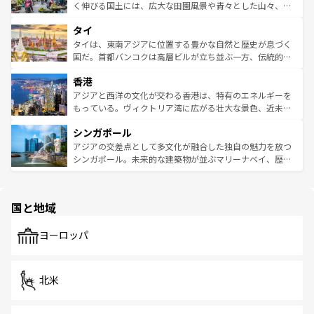
照してほしい。
まで、さまざまな韓国料理が待っている。夜には、韓国な
く伸びる国土には、広大な田園風景や青々とした山々、世
らではのナイトライフも堪能できる。あたたかいホスピタ
界遺産に登録された壮大な自然景観が点在し、都市部では
タイ
リティに包まれながら、韓国の多彩な魅力を心ゆくまで味
急速な発展と共に伝統が息づく。ハノイの古い町並みやホ
わってみてほしい。 なお、新着の韓国情報は
コンテンツ一
ーチミン市のフランス統治時代の建物も、独特の雰囲気を
タイは、東南アジアに位置する豊かな自然と歴史が息づく
覧
を参照してほしい。
醸し出している。また、バラエティの豊かさとおいしさで
国だ。首都バンコクは高層ビルが立ち並ぶ一方、伝統的な
世界中の食通を魅了してやまないベトナム料理も魅力のひ
寺院や市場がいたるところに点在し、古きよき文化と現代
香港
とつ。フォーやバインミー、ベトナムコーヒーなどは、ぜ
の活気が交差している。北部ではチェンマイなどの山岳地
ひ現地で味わいたい。どの地域を訪れてもあたたかい人々
帯で自然と触れ合い、南部ではプーケットやクラビの美し
アジアと西洋の文化が交わる香港は、特有のエネルギーを
が旅行者を迎えてくれるので、きっと忘れられない旅にな
いビーチでリゾート気分を楽しむことができる。タイ料理
もっている。ヴィクトリア湾に広がる壮大な景色、近未来
るはずだ。 なお、新着のベトナム情報は
コンテンツ一覧
を
は世界的に有名で、屋台から高級レストランまで味覚を刺
的なアートスポット、そして歴史と現代が融合した町並
参照してほしい。
シンガポール
激する。気候は一年中温暖で、どの季節にも異なる楽しみ
み、どこを訪れても感動するはず。観光スポットが密集し
が待っている。親しみやすいタイの人々、仏教を中心とし
ており、効率よく見どころを回れるのも魅力。息をのむよ
アジアの交差点として多文化が融合した独自の魅力を放つ
た文化、そして多様な観光資源が、訪れる旅人を魅了し続
うな絶景から文化的な体験まで、香港を存分に楽しみ尽く
シンガポール。未来的な建築物が並ぶマリーナベイ、歴史
ける。 なお、新着のタイ情報は
コンテンツ一覧
を参照して
そう。 なお、新着の香港情報は
コンテンツ一覧
を参照して
と伝統を感じられるエスニックタウン、多数の緑豊かな公
ほしい。
ほしい。
園や自然保護区など、自然が調和した近代的な景観と文化
の多様性あふれるカラフルな町は、どこを歩いても新しい
国と地域
発見がある。さらに、治安のよさや充実した公共交通機関
も、旅行者にとっては魅力的なポイント。グルメも豊富
で、ホーカーズは地元の風情を楽しめる外せないスポット
ヨーロッパ
だ。訪れる人を飽きさせないシンガポールで、多様な魅力
を体感しよう。 なお、新着のシンガポール情報は
コンテン
ツ一覧
を参照してほしい。
北米