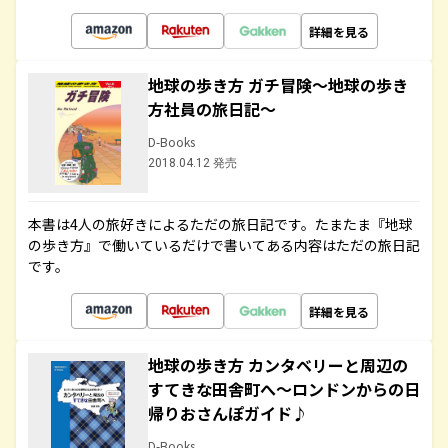
詳細を見る
地球の歩き方 ガチ冒険～地球の歩き
方社員の旅日記～
D-Books
2018.04.12 発売
本書は4人の旅好きによるただの旅日記です。たまたま『地球
の歩き方』で働いているだけで書いてある内容はただの旅日記
です。
詳細を見る
地球の歩き方 カンタベリーと周辺の
すてきな田舎町へ～ロンドンからの日
帰りおさんぽガイド♪
D-Books