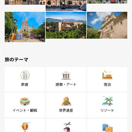
旅のテーマ
飲食
建築・アート
宿泊
イベント・観戦
世界遺産
リゾート