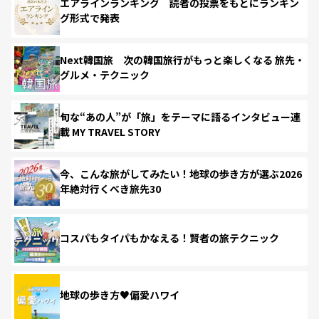
エアラインランキング 読者の投票をもとにランキン
グ形式で発表
Next韓国旅 次の韓国旅行がもっと楽しくなる 旅先・
グルメ・テクニック
旬な“あの人”が「旅」をテーマに語るインタビュー連
載 MY TRAVEL STORY
今、こんな旅がしてみたい！地球の歩き方が選ぶ2026
年絶対行くべき旅先30
コスパもタイパもかなえる！賢者の旅テクニック
地球の歩き方♥偏愛ハワイ