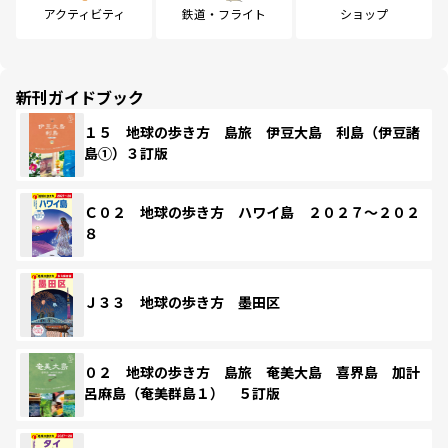
アクティビティ
鉄道・フライト
ショップ
新刊ガイドブック
１５ 地球の歩き方 島旅 伊豆大島 利島（伊豆諸
島①）３訂版
Ｃ０２ 地球の歩き方 ハワイ島 ２０２７～２０２
８
Ｊ３３ 地球の歩き方 墨田区
０２ 地球の歩き方 島旅 奄美大島 喜界島 加計
呂麻島（奄美群島１） ５訂版