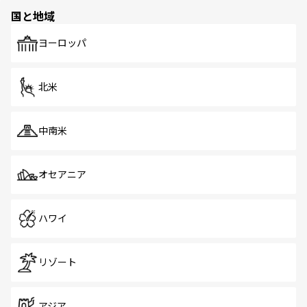
の多様性あふれるカラフルな町は、どこを歩いても新しい
国と地域
発見がある。さらに、治安のよさや充実した公共交通機関
も、旅行者にとっては魅力的なポイント。グルメも豊富
で、ホーカーズは地元の風情を楽しめる外せないスポット
ヨーロッパ
だ。訪れる人を飽きさせないシンガポールで、多様な魅力
を体感しよう。 なお、新着のシンガポール情報は
コンテン
ツ一覧
を参照してほしい。
北米
中南米
オセアニア
ハワイ
リゾート
アジア