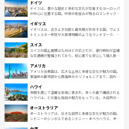
せる。地方によって風土や気候が異なるスペインはその個
ドイツ
で、幅広い魅力が詰まっている。華麗な宮殿、歴史的な大
性で訪れる人を魅了する。 なお、新着のスペイン情報は
コ
聖堂、美しいビーチ、そして豊かな自然が、訪れる者を心
ドイツは、豊かな歴史と多彩な文化が交差するヨーロッパ
ンテンツ一覧
を参照してほしい。
から魅了する。また、フランスは美食の国としても知ら
の中心に位置する国。中世の街並みが残るロマンチック街
れ、フランス料理はユネスコ無形文化遺産にも登録されて
道から、未来を先取りするようなモダンな都市まで多様な
イギリス
いる。シャンパンの発祥地であるランス、プロヴァンスの
顔を持つこの国は、どこを歩いても飽きることがない。ベ
香り高いラベンダー畑など、多彩な楽しみ方が可能だ。さ
ルリンの文化的活気、バイエルン州のアルプスの絶景、そ
イギリスは、古きよき伝統と最先端が共存する国。ウェス
らに、パリ以外の地域にも魅力が溢れており、どの街角に
してライン川沿いのワイン畑といった風景は必見。ビール
トミンスター寺院や大英博物館のようなランドマーク、歴
も豊かな歴史と文化が息づいている。パリ以外の個性あふ
とソーセージを味わいながら地元の人と過ごす楽しい時間
史ある大学都市、美しい丘陵地帯や牧歌的な風景など、エ
れる地方に足を運ぶとそれぞれで全く異なる文化を体験で
スイス
は、お酒好きな人にはぜひ体験してほしい。 なお、新着の
リアごとに異なる魅力がある。また、優雅なアフタヌーン
きるだろう。 なお、新着のフランス情報は
コンテンツ一覧
ドイツ情報は
コンテンツ一覧
を参照してほしい。
ティー、ビール好きにはたまらない英国パブ、サッカー観
スイスの国土面積は九州ほどの広さだが、運行時刻が正確
を参照してほしい。
戦など、本場だからこそできる体験も豊富。イギリスを旅
な交通網が整備されており、初心者でも安心して個人旅行
して楽しみつくそう。 なお、新着のイギリス情報は
コンテ
を楽しめる。日本同様に時刻表どおりの旅が可能だ。中世
アメリカ
ンツ一覧
を参照してほしい。
の建物がそのまま残る町や、スイスならではのユニークな
博物館もあり、アルプス観光だけでなく町歩きも満喫する
アメリカ合衆国は、広大な土地と多様な文化が魅力の国。
ことができる。国民の所得が高いため物価も高いが、旅行
東海岸の都市部から西海岸のカリフォルニアまで、訪れる
者向けの交通パス提供のサービスもあり、うまく活用すれ
場所ごとに異なる風景と体験が待っている。ニューヨーク
ハワイ
ば市内交通費無料で観光を楽しむこともできる。 なお、新
のような巨大都市は、観光、ショッピング、エンターテイ
着のスイス情報は
コンテンツ一覧
を参照してほしい。
ンメントが詰まった刺激的なスポットだ。一方、アメリカ
年間を通じて温暖な気候に恵まれ、多くの島で構成される
西部には大自然が広がり、グランドキャニオンやイエロー
ハワイは、どの島も独自の魅力をもっている。大自然の神
ストーン国立公園といった絶景が堪能できる。さらに、南
秘を感じたいなら、火山が生み出した壮大な景観を誇るハ
オーストラリア
部のニューオーリンズでは、音楽と美食が融合した独特の
ワイ島は見逃せない。また、定番の観光地といえばオアフ
文化が魅力。旅行者はアメリカの各地域で異なる魅力を楽
島だが、静かな自然を求めるならマウイ島やカウアイ島が
オーストラリアは、壮大な自然と多様な文化が魅力の国。
しみながら、その多様性と豊かな歴史を感じることができ
おすすめ。エメラルドグリーンに輝く海をはじめ、豊かな
シドニーのシンボルであるシドニー・オペラハウス、オー
るだろう。車でのロードトリップや列車の旅も、アメリカ
文化や歴史が息づいている。「アロハスピリット」と呼ば
ストラリア東海岸北部に広がる大サンゴ礁地帯グレートバ
ならではの贅沢な旅のスタイルだ。 なお、新着のアメリカ
台湾
れるおもてなしの心で訪れる人々を迎えてくれるハワイの
リアリーフや大陸中央部にそびえるウルル（エアーズロッ