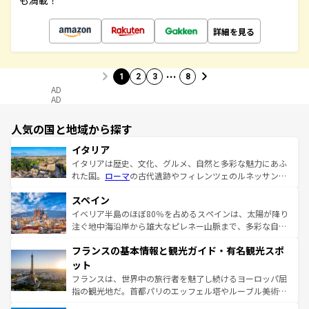
も満載！
詳細を見る
…
1
2
3
8
AD
AD
人気の国と地域から探す
イタリア
イタリアは歴史、文化、グルメ、自然と多彩な魅力にあふ
れた国。
ローマ
の古代遺跡やフィレンツェのルネッサンス
美術、ヴェネツィアの運河など、歴史あるスポットはもち
スペイン
ろん、トスカーナの美しい田園風景やアマルフィ海岸の絶
景など、自然景観も見逃せない。観光の合間には、本場の
イベリア半島のほぼ80％を占めるスペインは、太陽が降り
ピザやパスタなど、絶品のイタリア料理を堪能することも
注ぐ地中海沿岸から雄大なピレネー山脈まで、多彩な自然
できる。朝目覚めてから夜眠るまで、すべての瞬間を楽し
と文化が詰まったヨーロッパ屈指の旅行先だ。多様な地域
フランスの基本情報と観光ガイド・有名観光スポ
ませてくれるイタリアで、忘れられない旅をしてみよう！
文化が根付くこの国では、情熱的なフラメンコ、熱気あふ
なお、新着のイタリア情報は
コンテンツ一覧
を参照してほ
れる闘牛、そして美味しいタパスが生活の一部となってい
ット
しい。
る。首都マドリードの洗練された雰囲気や、バルセロナの
フランスは、世界中の旅行者を魅了し続けるヨーロッパ屈
アートに溢れた街角から、地方では古代ローマ遺跡や中世
指の観光地だ。首都パリのエッフェル塔やルーブル美術館
の城塞都市、穏やかなビーチリゾートまで多彩な表情を見
といった象徴的なスポットから、田舎町の古風な美しさま