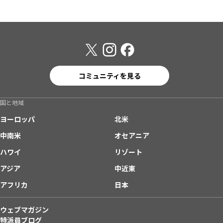
コミュニティを見る
国と地域
ヨーロッパ
北米
中南米
オセアニア
ハワイ
リゾート
アジア
中近東
アフリカ
日本
ウェブマガジン
特派員ブログ