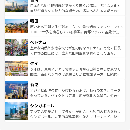
情報は
コンテンツ一覧
を参照してほしい。
人々、おいしいローカルフードやハワイアンミュージッ
ク）、タスマニアの美しい原生林やケアンズの熱帯雨林な
日本から約４時間ほどでたどり着く台湾は、多彩な文化と
ク、伝統的なフラダンスなど、すべてがハワイの魅力を彩
ど、見どころがたくさん。また、カフェやワイン、オージ
自然が織りなす魅力的な観光地。活気あふれる大都市の台
っている。訪れるたびに新しい発見と感動が待っているハ
ービーフなどの食文化も豊かで、美味しいものであふれて
北やノスタルジックな町並みが人気な九份（ジォウフェ
ワイを、存分に味わってほしい。 なお、新着のハワイ情報
韓国
いる。アクティビティも充実しており、サーフィンやダイ
ン）、静ひつな山岳地帯である台湾東部など、都市の喧騒
は
コンテンツ一覧
を参照してほしい。
ビング、ハイキングなど、アウトドア好きにはたまらな
と山間の静けさが共存しており、訪れる人に新しい発見と
歴史ある王朝文化が残る一方で、最先端のファッションやK
い。オーストラリアの多彩な魅力を存分に味わいつくそ
驚きをもたらしてくれる。また、奥深い台湾の食文化も魅
-POPで世界を席巻している韓国。首都ソウルの宮殿や伝統
う。 なお、新着のオーストラリア情報は
コンテンツ一覧
を
力で、夜市などの屋台グルメから高級料理、ヘルシーで美
家屋が並ぶエリアでは韓国の歴史と文化に浸ることがで
参照してほしい。
ベトナム
容にもいいと評判のスイーツなど、バラエティ豊かな料理
き、地方に足を延ばせば四季折々の自然美を楽しむことが
が味わえる。 なお、新着の台湾情報は
コンテンツ一覧
を参
できる。そして、キムチや焼肉、絶品のストリートフード
豊かな自然と多様な文化が魅力的なベトナム。南北に細長
照してほしい。
まで、さまざまな韓国料理が待っている。夜には、韓国な
く伸びる国土には、広大な田園風景や青々とした山々、世
らではのナイトライフも堪能できる。あたたかいホスピタ
界遺産に登録された壮大な自然景観が点在し、都市部では
タイ
リティに包まれながら、韓国の多彩な魅力を心ゆくまで味
急速な発展と共に伝統が息づく。ハノイの古い町並みやホ
わってみてほしい。 なお、新着の韓国情報は
コンテンツ一
ーチミン市のフランス統治時代の建物も、独特の雰囲気を
タイは、東南アジアに位置する豊かな自然と歴史が息づく
覧
を参照してほしい。
醸し出している。また、バラエティの豊かさとおいしさで
国だ。首都バンコクは高層ビルが立ち並ぶ一方、伝統的な
世界中の食通を魅了してやまないベトナム料理も魅力のひ
寺院や市場がいたるところに点在し、古きよき文化と現代
香港
とつ。フォーやバインミー、ベトナムコーヒーなどは、ぜ
の活気が交差している。北部ではチェンマイなどの山岳地
ひ現地で味わいたい。どの地域を訪れてもあたたかい人々
帯で自然と触れ合い、南部ではプーケットやクラビの美し
アジアと西洋の文化が交わる香港は、特有のエネルギーを
が旅行者を迎えてくれるので、きっと忘れられない旅にな
いビーチでリゾート気分を楽しむことができる。タイ料理
もっている。ヴィクトリア湾に広がる壮大な景色、近未来
るはずだ。 なお、新着のベトナム情報は
コンテンツ一覧
を
は世界的に有名で、屋台から高級レストランまで味覚を刺
的なアートスポット、そして歴史と現代が融合した町並
参照してほしい。
シンガポール
激する。気候は一年中温暖で、どの季節にも異なる楽しみ
み、どこを訪れても感動するはず。観光スポットが密集し
が待っている。親しみやすいタイの人々、仏教を中心とし
ており、効率よく見どころを回れるのも魅力。息をのむよ
アジアの交差点として多文化が融合した独自の魅力を放つ
た文化、そして多様な観光資源が、訪れる旅人を魅了し続
うな絶景から文化的な体験まで、香港を存分に楽しみ尽く
シンガポール。未来的な建築物が並ぶマリーナベイ、歴史
ける。 なお、新着のタイ情報は
コンテンツ一覧
を参照して
そう。 なお、新着の香港情報は
コンテンツ一覧
を参照して
と伝統を感じられるエスニックタウン、多数の緑豊かな公
ほしい。
ほしい。
園や自然保護区など、自然が調和した近代的な景観と文化