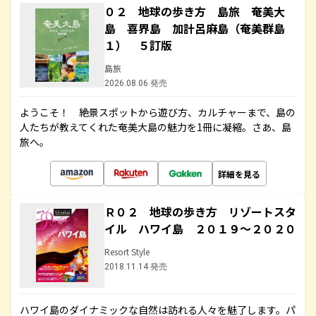
０２ 地球の歩き方 島旅 奄美大
島 喜界島 加計呂麻島（奄美群島
１） ５訂版
島旅
2026.08.06 発売
ようこそ！ 絶景スポットから遊び方、カルチャーまで、島の
人たちが教えてくれた奄美大島の魅力を1冊に凝縮。さあ、島
旅へ。
詳細を見る
Ｒ０２ 地球の歩き方 リゾートスタ
イル ハワイ島 ２０１９～２０２０
Resort Style
2018.11.14 発売
ハワイ島のダイナミックな自然は訪れる人々を魅了します。パ