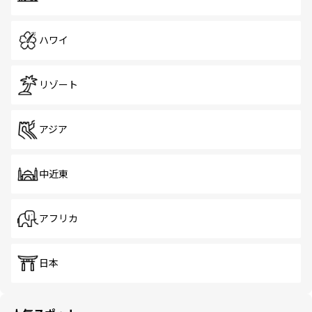
ハワイ
リゾート
アジア
中近東
アフリカ
日本