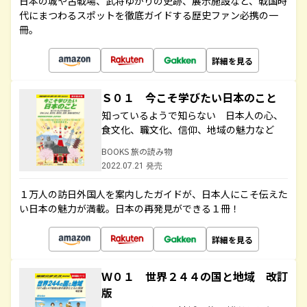
日本の城や古戦場、武将ゆかりの史跡、展示施設など、戦国時
代にまつわるスポットを徹底ガイドする歴史ファン必携の一
冊。
詳細を見る
Ｓ０１ 今こそ学びたい日本のこと
知っているようで知らない 日本人の心、
食文化、職文化、信仰、地域の魅力など
BOOKS 旅の読み物
2022.07.21 発売
１万人の訪日外国人を案内したガイドが、日本人にこそ伝えた
い日本の魅力が満載。日本の再発見ができる１冊！
詳細を見る
Ｗ０１ 世界２４４の国と地域 改訂
版