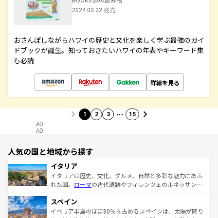
2024.03.22 発売
おさんぽしながらハワイの歴史と文化を楽しく学ぶ最強のガイ
ドブックが誕生。知っておきたいハワイの年表やキーワード集
も必読
詳細を見る
…
1
2
3
15
AD
AD
人気の国と地域から探す
イタリア
イタリアは歴史、文化、グルメ、自然と多彩な魅力にあふ
れた国。
ローマ
の古代遺跡やフィレンツェのルネッサンス
美術、ヴェネツィアの運河など、歴史あるスポットはもち
スペイン
ろん、トスカーナの美しい田園風景やアマルフィ海岸の絶
景など、自然景観も見逃せない。観光の合間には、本場の
イベリア半島のほぼ80％を占めるスペインは、太陽が降り