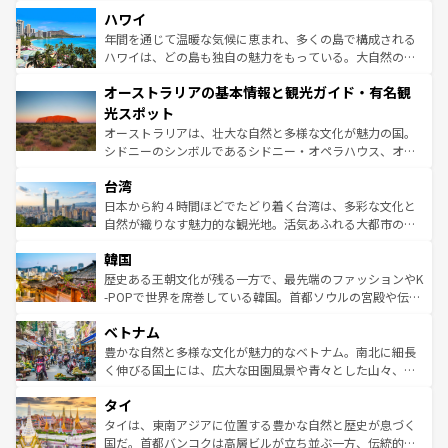
場所ごとに異なる風景と体験が待っている。ニューヨーク
着のスイス情報は
コンテンツ一覧
を参照してほしい。
ハワイ
のような巨大都市は、観光、ショッピング、エンターテイ
ンメントが詰まった刺激的なスポットだ。一方、アメリカ
年間を通じて温暖な気候に恵まれ、多くの島で構成される
西部には大自然が広がり、グランドキャニオンやイエロー
ハワイは、どの島も独自の魅力をもっている。大自然の神
ストーン国立公園といった絶景が堪能できる。さらに、南
秘を感じたいなら、火山が生み出した壮大な景観を誇るハ
オーストラリアの基本情報と観光ガイド・有名観
部のニューオーリンズでは、音楽と美食が融合した独特の
ワイ島は見逃せない。また、定番の観光地といえばオアフ
文化が魅力。旅行者はアメリカの各地域で異なる魅力を楽
島だが、静かな自然を求めるならマウイ島やカウアイ島が
光スポット
しみながら、その多様性と豊かな歴史を感じることができ
おすすめ。エメラルドグリーンに輝く海をはじめ、豊かな
オーストラリアは、壮大な自然と多様な文化が魅力の国。
るだろう。車でのロードトリップや列車の旅も、アメリカ
文化や歴史が息づいている。「アロハスピリット」と呼ば
シドニーのシンボルであるシドニー・オペラハウス、オー
ならではの贅沢な旅のスタイルだ。 なお、新着のアメリカ
れるおもてなしの心で訪れる人々を迎えてくれるハワイの
ストラリア東海岸北部に広がる大サンゴ礁地帯グレートバ
情報は
コンテンツ一覧
を参照してほしい。
人々、おいしいローカルフードやハワイアンミュージッ
台湾
リアリーフや大陸中央部にそびえるウルル（エアーズロッ
ク、伝統的なフラダンスなど、すべてがハワイの魅力を彩
ク）、タスマニアの美しい原生林やケアンズの熱帯雨林な
日本から約４時間ほどでたどり着く台湾は、多彩な文化と
っている。訪れるたびに新しい発見と感動が待っているハ
ど、見どころがたくさん。また、カフェやワイン、オージ
自然が織りなす魅力的な観光地。活気あふれる大都市の台
ワイを、存分に味わってほしい。 なお、新着のハワイ情報
ービーフなどの食文化も豊かで、美味しいものであふれて
北やノスタルジックな町並みが人気な九份（ジォウフェ
は
コンテンツ一覧
を参照してほしい。
韓国
いる。アクティビティも充実しており、サーフィンやダイ
ン）、静ひつな山岳地帯である台湾東部など、都市の喧騒
ビング、ハイキングなど、アウトドア好きにはたまらな
と山間の静けさが共存しており、訪れる人に新しい発見と
歴史ある王朝文化が残る一方で、最先端のファッションやK
い。オーストラリアの多彩な魅力を存分に味わいつくそ
驚きをもたらしてくれる。また、奥深い台湾の食文化も魅
-POPで世界を席巻している韓国。首都ソウルの宮殿や伝統
う。 なお、新着のオーストラリア情報は
コンテンツ一覧
を
力で、夜市などの屋台グルメから高級料理、ヘルシーで美
家屋が並ぶエリアでは韓国の歴史と文化に浸ることがで
参照してほしい。
ベトナム
容にもいいと評判のスイーツなど、バラエティ豊かな料理
き、地方に足を延ばせば四季折々の自然美を楽しむことが
が味わえる。 なお、新着の台湾情報は
コンテンツ一覧
を参
できる。そして、キムチや焼肉、絶品のストリートフード
豊かな自然と多様な文化が魅力的なベトナム。南北に細長
照してほしい。
まで、さまざまな韓国料理が待っている。夜には、韓国な
く伸びる国土には、広大な田園風景や青々とした山々、世
らではのナイトライフも堪能できる。あたたかいホスピタ
界遺産に登録された壮大な自然景観が点在し、都市部では
タイ
リティに包まれながら、韓国の多彩な魅力を心ゆくまで味
急速な発展と共に伝統が息づく。ハノイの古い町並みやホ
わってみてほしい。 なお、新着の韓国情報は
コンテンツ一
ーチミン市のフランス統治時代の建物も、独特の雰囲気を
タイは、東南アジアに位置する豊かな自然と歴史が息づく
覧
を参照してほしい。
醸し出している。また、バラエティの豊かさとおいしさで
国だ。首都バンコクは高層ビルが立ち並ぶ一方、伝統的な