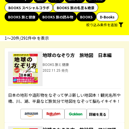
BOOKS スペシャルコラボ
BOOKS 旅の名言＆絶景
BOOKS 旅と健康
BOOKS 旅の読み物
BOOKS
D-Books
絞り込み条件を追加
1〜20件/291件中 を表示
地球のなぞり方 旅地図 日本編
BOOKS 旅と健康
2022.11.25 発売
日本の地形や造形物をなぞって学ぶ新しい地図本！観光名所や
橋、川、湖、半島など旅気分で地図をなぞって脳もイキイキ！
詳細を見る