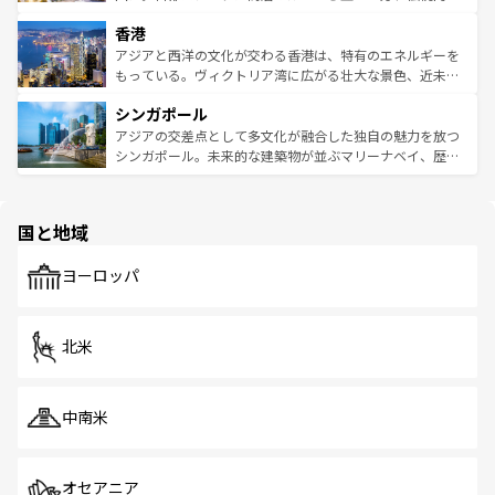
世界中の食通を魅了してやまないベトナム料理も魅力のひ
寺院や市場がいたるところに点在し、古きよき文化と現代
香港
とつ。フォーやバインミー、ベトナムコーヒーなどは、ぜ
の活気が交差している。北部ではチェンマイなどの山岳地
ひ現地で味わいたい。どの地域を訪れてもあたたかい人々
帯で自然と触れ合い、南部ではプーケットやクラビの美し
アジアと西洋の文化が交わる香港は、特有のエネルギーを
が旅行者を迎えてくれるので、きっと忘れられない旅にな
いビーチでリゾート気分を楽しむことができる。タイ料理
もっている。ヴィクトリア湾に広がる壮大な景色、近未来
るはずだ。 なお、新着のベトナム情報は
コンテンツ一覧
を
は世界的に有名で、屋台から高級レストランまで味覚を刺
的なアートスポット、そして歴史と現代が融合した町並
参照してほしい。
シンガポール
激する。気候は一年中温暖で、どの季節にも異なる楽しみ
み、どこを訪れても感動するはず。観光スポットが密集し
が待っている。親しみやすいタイの人々、仏教を中心とし
ており、効率よく見どころを回れるのも魅力。息をのむよ
アジアの交差点として多文化が融合した独自の魅力を放つ
た文化、そして多様な観光資源が、訪れる旅人を魅了し続
うな絶景から文化的な体験まで、香港を存分に楽しみ尽く
シンガポール。未来的な建築物が並ぶマリーナベイ、歴史
ける。 なお、新着のタイ情報は
コンテンツ一覧
を参照して
そう。 なお、新着の香港情報は
コンテンツ一覧
を参照して
と伝統を感じられるエスニックタウン、多数の緑豊かな公
ほしい。
ほしい。
園や自然保護区など、自然が調和した近代的な景観と文化
の多様性あふれるカラフルな町は、どこを歩いても新しい
国と地域
発見がある。さらに、治安のよさや充実した公共交通機関
も、旅行者にとっては魅力的なポイント。グルメも豊富
で、ホーカーズは地元の風情を楽しめる外せないスポット
ヨーロッパ
だ。訪れる人を飽きさせないシンガポールで、多様な魅力
を体感しよう。 なお、新着のシンガポール情報は
コンテン
ツ一覧
を参照してほしい。
北米
中南米
オセアニア