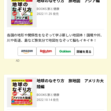
地球のなぞり方 旅地図 アジア編
BOOKS 旅と健康
2022.11.25 発売
各国の地形や関係性をなぞって学ぶ新しい地図本！国境や州、
川や街道、島など旅気分で地図をなぞって脳もイキイキ！
詳細を見る
AD
地球のなぞり方 旅地図 アメリカ大
陸編
BOOKS 旅と健康
2022.10.14 発売