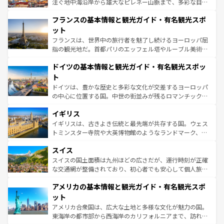
ピザやパスタなど、絶品のイタリア料理を堪能することも
注ぐ地中海沿岸から雄大なピレネー山脈まで、多彩な自然
できる。朝目覚めてから夜眠るまで、すべての瞬間を楽し
と文化が詰まったヨーロッパ屈指の旅行先だ。多様な地域
フランスの基本情報と観光ガイド・有名観光スポ
ませてくれるイタリアで、忘れられない旅をしてみよう！
文化が根付くこの国では、情熱的なフラメンコ、熱気あふ
なお、新着のイタリア情報は
コンテンツ一覧
を参照してほ
れる闘牛、そして美味しいタパスが生活の一部となってい
ット
しい。
る。首都マドリードの洗練された雰囲気や、バルセロナの
フランスは、世界中の旅行者を魅了し続けるヨーロッパ屈
アートに溢れた街角から、地方では古代ローマ遺跡や中世
指の観光地だ。首都パリのエッフェル塔やルーブル美術館
の城塞都市、穏やかなビーチリゾートまで多彩な表情を見
といった象徴的なスポットから、田舎町の古風な美しさま
せる。地方によって風土や気候が異なるスペインはその個
ドイツの基本情報と観光ガイド・有名観光スポッ
で、幅広い魅力が詰まっている。華麗な宮殿、歴史的な大
性で訪れる人を魅了する。 なお、新着のスペイン情報は
コ
聖堂、美しいビーチ、そして豊かな自然が、訪れる者を心
ト
ンテンツ一覧
を参照してほしい。
から魅了する。また、フランスは美食の国としても知ら
ドイツは、豊かな歴史と多彩な文化が交差するヨーロッパ
れ、フランス料理はユネスコ無形文化遺産にも登録されて
の中心に位置する国。中世の街並みが残るロマンチック街
いる。シャンパンの発祥地であるランス、プロヴァンスの
道から、未来を先取りするようなモダンな都市まで多様な
香り高いラベンダー畑など、多彩な楽しみ方が可能だ。さ
イギリス
顔を持つこの国は、どこを歩いても飽きることがない。ベ
らに、パリ以外の地域にも魅力が溢れており、どの街角に
ルリンの文化的活気、バイエルン州のアルプスの絶景、そ
イギリスは、古きよき伝統と最先端が共存する国。ウェス
も豊かな歴史と文化が息づいている。パリ以外の個性あふ
してライン川沿いのワイン畑といった風景は必見。ビール
トミンスター寺院や大英博物館のようなランドマーク、歴
れる地方に足を運ぶとそれぞれで全く異なる文化を体験で
とソーセージを味わいながら地元の人と過ごす楽しい時間
史ある大学都市、美しい丘陵地帯や牧歌的な風景など、エ
きるだろう。 なお、新着のフランス情報は
コンテンツ一覧
スイス
は、お酒好きな人にはぜひ体験してほしい。 なお、新着の
リアごとに異なる魅力がある。また、優雅なアフタヌーン
を参照してほしい。
ドイツ情報は
コンテンツ一覧
を参照してほしい。
ティー、ビール好きにはたまらない英国パブ、サッカー観
スイスの国土面積は九州ほどの広さだが、運行時刻が正確
戦など、本場だからこそできる体験も豊富。イギリスを旅
な交通網が整備されており、初心者でも安心して個人旅行
して楽しみつくそう。 なお、新着のイギリス情報は
コンテ
を楽しめる。日本同様に時刻表どおりの旅が可能だ。中世
アメリカの基本情報と観光ガイド・有名観光スポ
ンツ一覧
を参照してほしい。
の建物がそのまま残る町や、スイスならではのユニークな
博物館もあり、アルプス観光だけでなく町歩きも満喫する
ット
ことができる。国民の所得が高いため物価も高いが、旅行
アメリカ合衆国は、広大な土地と多様な文化が魅力の国。
者向けの交通パス提供のサービスもあり、うまく活用すれ
東海岸の都市部から西海岸のカリフォルニアまで、訪れる
ば市内交通費無料で観光を楽しむこともできる。 なお、新