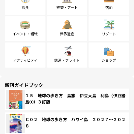
飲食
建築・アート
宿泊
イベント・観戦
世界遺産
リゾート
アクティビティ
鉄道・フライト
ショップ
新刊ガイドブック
１５ 地球の歩き方 島旅 伊豆大島 利島（伊豆諸
島①）３訂版
Ｃ０２ 地球の歩き方 ハワイ島 ２０２７～２０２
８