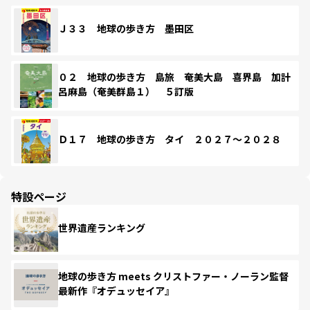
Ｊ３３ 地球の歩き方 墨田区
０２ 地球の歩き方 島旅 奄美大島 喜界島 加計
呂麻島（奄美群島１） ５訂版
Ｄ１７ 地球の歩き方 タイ ２０２７～２０２８
特設ページ
世界遺産ランキング
地球の歩き方 meets クリストファー・ノーラン監督
最新作『オデュッセイア』