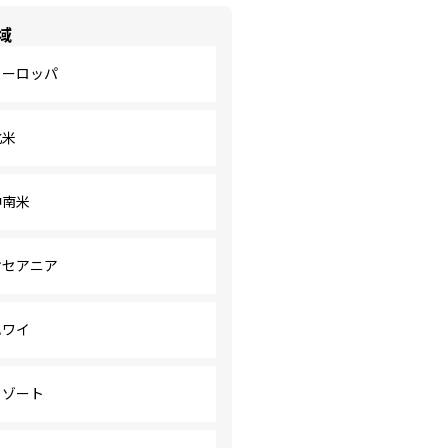
域
ヨーロッパ
北米
中南米
オセアニア
ハワイ
リゾート