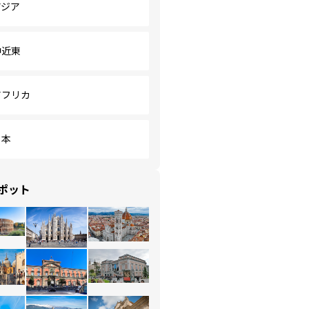
アジア
中近東
アフリカ
日本
ポット