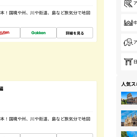
図本！国境や州、川や街道、島など旅気分で地図
詳細を見る
人気ス
編
図本！国境や州、川や街道、島など旅気分で地図