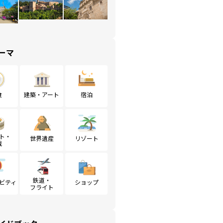
ーマ
食
建築・アート
宿泊
ト・
世界遺産
リゾート
戦
鉄道・
ビティ
ショップ
フライト