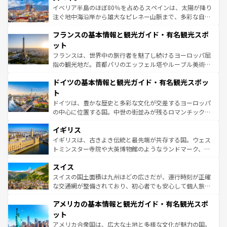
景など、自然景観も見逃せない。観光の合間には、本場の
イベリア半島のほぼ80％を占めるスペインは、太陽が降り
ピザやパスタなど、絶品のイタリア料理を堪能することも
注ぐ地中海沿岸から雄大なピレネー山脈まで、多彩な自然
できる。朝目覚めてから夜眠るまで、すべての瞬間を楽し
と文化が詰まったヨーロッパ屈指の旅行先だ。多様な地域
フランスの基本情報と観光ガイド・有名観光スポ
ませてくれるイタリアで、忘れられない旅をしてみよう！
文化が根付くこの国では、情熱的なフラメンコ、熱気あふ
なお、新着のイタリア情報は
コンテンツ一覧
を参照してほ
れる闘牛、そして美味しいタパスが生活の一部となってい
ット
しい。
る。首都マドリードの洗練された雰囲気や、バルセロナの
フランスは、世界中の旅行者を魅了し続けるヨーロッパ屈
アートに溢れた街角から、地方では古代ローマ遺跡や中世
指の観光地だ。首都パリのエッフェル塔やルーブル美術館
の城塞都市、穏やかなビーチリゾートまで多彩な表情を見
といった象徴的なスポットから、田舎町の古風な美しさま
せる。地方によって風土や気候が異なるスペインはその個
ドイツの基本情報と観光ガイド・有名観光スポッ
で、幅広い魅力が詰まっている。華麗な宮殿、歴史的な大
性で訪れる人を魅了する。 なお、新着のスペイン情報は
コ
聖堂、美しいビーチ、そして豊かな自然が、訪れる者を心
ト
ンテンツ一覧
を参照してほしい。
から魅了する。また、フランスは美食の国としても知ら
ドイツは、豊かな歴史と多彩な文化が交差するヨーロッパ
れ、フランス料理はユネスコ無形文化遺産にも登録されて
の中心に位置する国。中世の街並みが残るロマンチック街
いる。シャンパンの発祥地であるランス、プロヴァンスの
道から、未来を先取りするようなモダンな都市まで多様な
香り高いラベンダー畑など、多彩な楽しみ方が可能だ。さ
イギリス
顔を持つこの国は、どこを歩いても飽きることがない。ベ
らに、パリ以外の地域にも魅力が溢れており、どの街角に
ルリンの文化的活気、バイエルン州のアルプスの絶景、そ
イギリスは、古きよき伝統と最先端が共存する国。ウェス
も豊かな歴史と文化が息づいている。パリ以外の個性あふ
してライン川沿いのワイン畑といった風景は必見。ビール
トミンスター寺院や大英博物館のようなランドマーク、歴
れる地方に足を運ぶとそれぞれで全く異なる文化を体験で
とソーセージを味わいながら地元の人と過ごす楽しい時間
史ある大学都市、美しい丘陵地帯や牧歌的な風景など、エ
きるだろう。 なお、新着のフランス情報は
コンテンツ一覧
スイス
は、お酒好きな人にはぜひ体験してほしい。 なお、新着の
リアごとに異なる魅力がある。また、優雅なアフタヌーン
を参照してほしい。
ドイツ情報は
コンテンツ一覧
を参照してほしい。
ティー、ビール好きにはたまらない英国パブ、サッカー観
スイスの国土面積は九州ほどの広さだが、運行時刻が正確
戦など、本場だからこそできる体験も豊富。イギリスを旅
な交通網が整備されており、初心者でも安心して個人旅行
して楽しみつくそう。 なお、新着のイギリス情報は
コンテ
を楽しめる。日本同様に時刻表どおりの旅が可能だ。中世
アメリカの基本情報と観光ガイド・有名観光スポ
ンツ一覧
を参照してほしい。
の建物がそのまま残る町や、スイスならではのユニークな
博物館もあり、アルプス観光だけでなく町歩きも満喫する
ット
ことができる。国民の所得が高いため物価も高いが、旅行
アメリカ合衆国は、広大な土地と多様な文化が魅力の国。