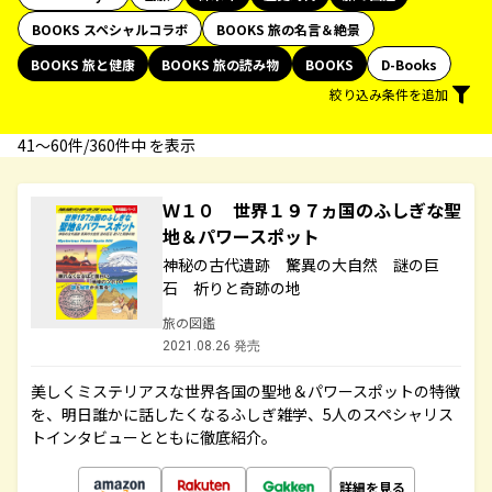
BOOKS スペシャルコラボ
BOOKS 旅の名言＆絶景
BOOKS 旅と健康
BOOKS 旅の読み物
BOOKS
D-Books
絞り込み条件を追加
41〜60件/360件中 を表示
Ｗ１０ 世界１９７ヵ国のふしぎな聖
地＆パワースポット
神秘の古代遺跡 驚異の大自然 謎の巨
石 祈りと奇跡の地
旅の図鑑
2021.08.26 発売
美しくミステリアスな世界各国の聖地＆パワースポットの特徴
を、明日誰かに話したくなるふしぎ雑学、5人のスペシャリス
トインタビューとともに徹底紹介。
詳細を見る