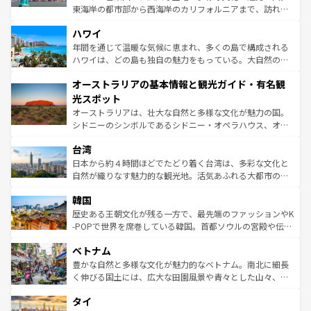
者向けの交通パス提供のサービスもあり、うまく活用すれ
東海岸の都市部から西海岸のカリフォルニアまで、訪れる
ば市内交通費無料で観光を楽しむこともできる。 なお、新
場所ごとに異なる風景と体験が待っている。ニューヨーク
着のスイス情報は
コンテンツ一覧
を参照してほしい。
ハワイ
のような巨大都市は、観光、ショッピング、エンターテイ
ンメントが詰まった刺激的なスポットだ。一方、アメリカ
年間を通じて温暖な気候に恵まれ、多くの島で構成される
西部には大自然が広がり、グランドキャニオンやイエロー
ハワイは、どの島も独自の魅力をもっている。大自然の神
ストーン国立公園といった絶景が堪能できる。さらに、南
秘を感じたいなら、火山が生み出した壮大な景観を誇るハ
オーストラリアの基本情報と観光ガイド・有名観
部のニューオーリンズでは、音楽と美食が融合した独特の
ワイ島は見逃せない。また、定番の観光地といえばオアフ
文化が魅力。旅行者はアメリカの各地域で異なる魅力を楽
島だが、静かな自然を求めるならマウイ島やカウアイ島が
光スポット
しみながら、その多様性と豊かな歴史を感じることができ
おすすめ。エメラルドグリーンに輝く海をはじめ、豊かな
オーストラリアは、壮大な自然と多様な文化が魅力の国。
るだろう。車でのロードトリップや列車の旅も、アメリカ
文化や歴史が息づいている。「アロハスピリット」と呼ば
シドニーのシンボルであるシドニー・オペラハウス、オー
ならではの贅沢な旅のスタイルだ。 なお、新着のアメリカ
れるおもてなしの心で訪れる人々を迎えてくれるハワイの
ストラリア東海岸北部に広がる大サンゴ礁地帯グレートバ
情報は
コンテンツ一覧
を参照してほしい。
人々、おいしいローカルフードやハワイアンミュージッ
台湾
リアリーフや大陸中央部にそびえるウルル（エアーズロッ
ク、伝統的なフラダンスなど、すべてがハワイの魅力を彩
ク）、タスマニアの美しい原生林やケアンズの熱帯雨林な
日本から約４時間ほどでたどり着く台湾は、多彩な文化と
っている。訪れるたびに新しい発見と感動が待っているハ
ど、見どころがたくさん。また、カフェやワイン、オージ
自然が織りなす魅力的な観光地。活気あふれる大都市の台
ワイを、存分に味わってほしい。 なお、新着のハワイ情報
ービーフなどの食文化も豊かで、美味しいものであふれて
北やノスタルジックな町並みが人気な九份（ジォウフェ
は
コンテンツ一覧
を参照してほしい。
韓国
いる。アクティビティも充実しており、サーフィンやダイ
ン）、静ひつな山岳地帯である台湾東部など、都市の喧騒
ビング、ハイキングなど、アウトドア好きにはたまらな
と山間の静けさが共存しており、訪れる人に新しい発見と
歴史ある王朝文化が残る一方で、最先端のファッションやK
い。オーストラリアの多彩な魅力を存分に味わいつくそ
驚きをもたらしてくれる。また、奥深い台湾の食文化も魅
-POPで世界を席巻している韓国。首都ソウルの宮殿や伝統
う。 なお、新着のオーストラリア情報は
コンテンツ一覧
を
力で、夜市などの屋台グルメから高級料理、ヘルシーで美
家屋が並ぶエリアでは韓国の歴史と文化に浸ることがで
参照してほしい。
ベトナム
容にもいいと評判のスイーツなど、バラエティ豊かな料理
き、地方に足を延ばせば四季折々の自然美を楽しむことが
が味わえる。 なお、新着の台湾情報は
コンテンツ一覧
を参
できる。そして、キムチや焼肉、絶品のストリートフード
豊かな自然と多様な文化が魅力的なベトナム。南北に細長
照してほしい。
まで、さまざまな韓国料理が待っている。夜には、韓国な
く伸びる国土には、広大な田園風景や青々とした山々、世
らではのナイトライフも堪能できる。あたたかいホスピタ
界遺産に登録された壮大な自然景観が点在し、都市部では
タイ
リティに包まれながら、韓国の多彩な魅力を心ゆくまで味
急速な発展と共に伝統が息づく。ハノイの古い町並みやホ