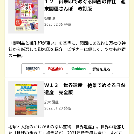
１２ 御朱印でめぐる関西の神社 週
末開運さんぽ 改訂版
御朱印
2025.02.06 発売
「御利益と御朱印が凄い」を基準に、関西にある約１万社の神
社から厳選して御朱印を紹介。ビギナーに優しく、ツウも納得
の一冊。
詳細を見る
Ｗ１３ 世界遺産 絶景でめぐる自然
遺産 完全版
旅の図鑑
2022.01.20 発売
地球と人類のかけがえのない宝物「世界遺産」。世界中を旅し
た「地球の歩き方」編集部が、2021年新登録も含む、すべて