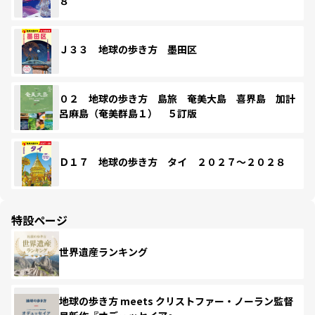
８
Ｊ３３ 地球の歩き方 墨田区
０２ 地球の歩き方 島旅 奄美大島 喜界島 加計
呂麻島（奄美群島１） ５訂版
Ｄ１７ 地球の歩き方 タイ ２０２７～２０２８
特設ページ
世界遺産ランキング
地球の歩き方 meets クリストファー・ノーラン監督