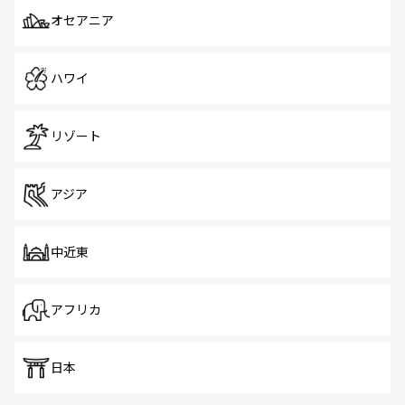
オセアニア
ハワイ
リゾート
アジア
中近東
アフリカ
日本