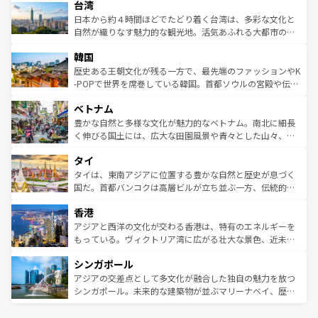
ならではの贅沢な旅のスタイルだ。 なお、新着のアメリカ
台湾
れるおもてなしの心で訪れる人々を迎えてくれるハワイの
リアリーフや大陸中央部にそびえるウルル（エアーズロッ
情報は
コンテンツ一覧
を参照してほしい。
人々、おいしいローカルフードやハワイアンミュージッ
ク）、タスマニアの美しい原生林やケアンズの熱帯雨林な
日本から約４時間ほどでたどり着く台湾は、多彩な文化と
ク、伝統的なフラダンスなど、すべてがハワイの魅力を彩
ど、見どころがたくさん。また、カフェやワイン、オージ
自然が織りなす魅力的な観光地。活気あふれる大都市の台
っている。訪れるたびに新しい発見と感動が待っているハ
ービーフなどの食文化も豊かで、美味しいものであふれて
北やノスタルジックな町並みが人気な九份（ジォウフェ
ワイを、存分に味わってほしい。 なお、新着のハワイ情報
韓国
いる。アクティビティも充実しており、サーフィンやダイ
ン）、静ひつな山岳地帯である台湾東部など、都市の喧騒
は
コンテンツ一覧
を参照してほしい。
ビング、ハイキングなど、アウトドア好きにはたまらな
と山間の静けさが共存しており、訪れる人に新しい発見と
歴史ある王朝文化が残る一方で、最先端のファッションやK
い。オーストラリアの多彩な魅力を存分に味わいつくそ
驚きをもたらしてくれる。また、奥深い台湾の食文化も魅
-POPで世界を席巻している韓国。首都ソウルの宮殿や伝統
う。 なお、新着のオーストラリア情報は
コンテンツ一覧
を
力で、夜市などの屋台グルメから高級料理、ヘルシーで美
家屋が並ぶエリアでは韓国の歴史と文化に浸ることがで
参照してほしい。
ベトナム
容にもいいと評判のスイーツなど、バラエティ豊かな料理
き、地方に足を延ばせば四季折々の自然美を楽しむことが
が味わえる。 なお、新着の台湾情報は
コンテンツ一覧
を参
できる。そして、キムチや焼肉、絶品のストリートフード
豊かな自然と多様な文化が魅力的なベトナム。南北に細長
照してほしい。
まで、さまざまな韓国料理が待っている。夜には、韓国な
く伸びる国土には、広大な田園風景や青々とした山々、世
らではのナイトライフも堪能できる。あたたかいホスピタ
界遺産に登録された壮大な自然景観が点在し、都市部では
タイ
リティに包まれながら、韓国の多彩な魅力を心ゆくまで味
急速な発展と共に伝統が息づく。ハノイの古い町並みやホ
わってみてほしい。 なお、新着の韓国情報は
コンテンツ一
ーチミン市のフランス統治時代の建物も、独特の雰囲気を
タイは、東南アジアに位置する豊かな自然と歴史が息づく
覧
を参照してほしい。
醸し出している。また、バラエティの豊かさとおいしさで
国だ。首都バンコクは高層ビルが立ち並ぶ一方、伝統的な
世界中の食通を魅了してやまないベトナム料理も魅力のひ
寺院や市場がいたるところに点在し、古きよき文化と現代
香港
とつ。フォーやバインミー、ベトナムコーヒーなどは、ぜ
の活気が交差している。北部ではチェンマイなどの山岳地
ひ現地で味わいたい。どの地域を訪れてもあたたかい人々
帯で自然と触れ合い、南部ではプーケットやクラビの美し
アジアと西洋の文化が交わる香港は、特有のエネルギーを
が旅行者を迎えてくれるので、きっと忘れられない旅にな
いビーチでリゾート気分を楽しむことができる。タイ料理
もっている。ヴィクトリア湾に広がる壮大な景色、近未来
るはずだ。 なお、新着のベトナム情報は
コンテンツ一覧
を
は世界的に有名で、屋台から高級レストランまで味覚を刺
的なアートスポット、そして歴史と現代が融合した町並
参照してほしい。
シンガポール
激する。気候は一年中温暖で、どの季節にも異なる楽しみ
み、どこを訪れても感動するはず。観光スポットが密集し
が待っている。親しみやすいタイの人々、仏教を中心とし
ており、効率よく見どころを回れるのも魅力。息をのむよ
アジアの交差点として多文化が融合した独自の魅力を放つ
た文化、そして多様な観光資源が、訪れる旅人を魅了し続
うな絶景から文化的な体験まで、香港を存分に楽しみ尽く
シンガポール。未来的な建築物が並ぶマリーナベイ、歴史
ける。 なお、新着のタイ情報は
コンテンツ一覧
を参照して
そう。 なお、新着の香港情報は
コンテンツ一覧
を参照して
と伝統を感じられるエスニックタウン、多数の緑豊かな公
ほしい。
ほしい。
園や自然保護区など、自然が調和した近代的な景観と文化