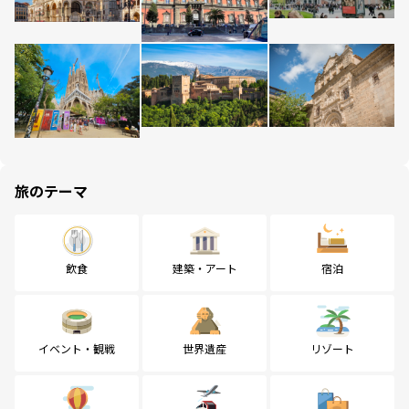
旅のテーマ
飲食
建築・アート
宿泊
イベント・観戦
世界遺産
リゾート