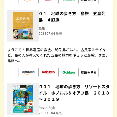
０１ 地球の歩き方 島旅 五島列
島 ４訂版
島旅
2024.07.04 発売
ようこそ！世界遺産の教会、絶品島ごはん、古民家ステイな
ど、島の人が教えてくれた五島の魅力をギュッと凝縮。さあ、
島旅へ。
詳細を見る
Ｒ０１ 地球の歩き方 リゾートスタ
イル ホノルル＆オアフ島 ２０１８
～２０１９
Resort Style
2017.10.04 発売