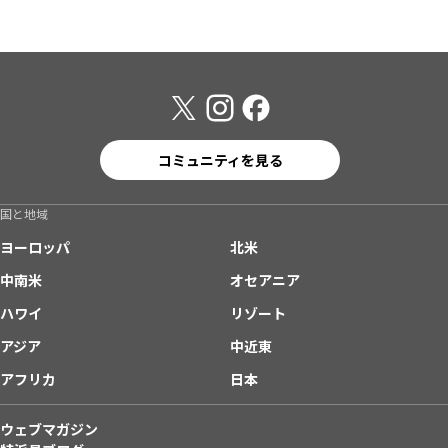
コミュニティを見る
国と地域
ヨーロッパ
北米
中南米
オセアニア
ハワイ
リゾート
アジア
中近東
アフリカ
日本
ウェブマガジン