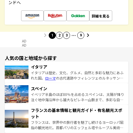
ンドへ
詳細を見る
…
1
2
3
9
AD
AD
人気の国と地域から探す
イタリア
イタリアは歴史、文化、グルメ、自然と多彩な魅力にあふ
れた国。
ローマ
の古代遺跡やフィレンツェのルネッサンス
美術、ヴェネツィアの運河など、歴史あるスポットはもち
スペイン
ろん、トスカーナの美しい田園風景やアマルフィ海岸の絶
景など、自然景観も見逃せない。観光の合間には、本場の
イベリア半島のほぼ80％を占めるスペインは、太陽が降り
ピザやパスタなど、絶品のイタリア料理を堪能することも
注ぐ地中海沿岸から雄大なピレネー山脈まで、多彩な自然
できる。朝目覚めてから夜眠るまで、すべての瞬間を楽し
と文化が詰まったヨーロッパ屈指の旅行先だ。多様な地域
フランスの基本情報と観光ガイド・有名観光スポ
ませてくれるイタリアで、忘れられない旅をしてみよう！
文化が根付くこの国では、情熱的なフラメンコ、熱気あふ
なお、新着のイタリア情報は
コンテンツ一覧
を参照してほ
れる闘牛、そして美味しいタパスが生活の一部となってい
ット
しい。
る。首都マドリードの洗練された雰囲気や、バルセロナの
フランスは、世界中の旅行者を魅了し続けるヨーロッパ屈
アートに溢れた街角から、地方では古代ローマ遺跡や中世
指の観光地だ。首都パリのエッフェル塔やルーブル美術館
の城塞都市、穏やかなビーチリゾートまで多彩な表情を見
といった象徴的なスポットから、田舎町の古風な美しさま