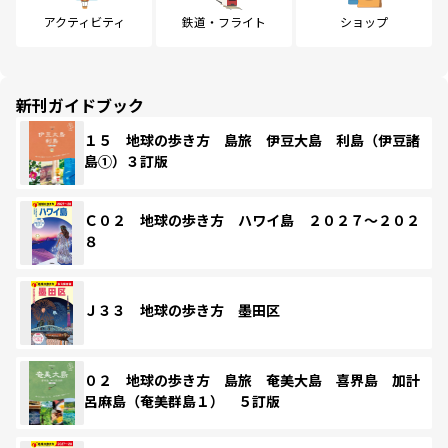
アクティビティ
鉄道・フライト
ショップ
新刊ガイドブック
１５ 地球の歩き方 島旅 伊豆大島 利島（伊豆諸
島①）３訂版
Ｃ０２ 地球の歩き方 ハワイ島 ２０２７～２０２
８
Ｊ３３ 地球の歩き方 墨田区
０２ 地球の歩き方 島旅 奄美大島 喜界島 加計
呂麻島（奄美群島１） ５訂版