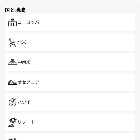
の多様性あふれるカラフルな町は、どこを歩いても新しい
国と地域
発見がある。さらに、治安のよさや充実した公共交通機関
も、旅行者にとっては魅力的なポイント。グルメも豊富
で、ホーカーズは地元の風情を楽しめる外せないスポット
ヨーロッパ
だ。訪れる人を飽きさせないシンガポールで、多様な魅力
を体感しよう。 なお、新着のシンガポール情報は
コンテン
ツ一覧
を参照してほしい。
北米
中南米
オセアニア
ハワイ
リゾート