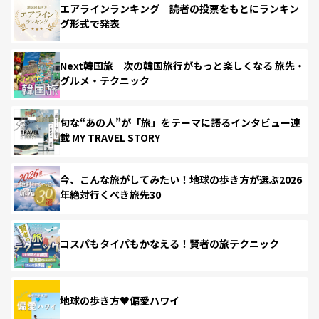
エアラインランキング 読者の投票をもとにランキン
グ形式で発表
Next韓国旅 次の韓国旅行がもっと楽しくなる 旅先・
グルメ・テクニック
旬な“あの人”が「旅」をテーマに語るインタビュー連
載 MY TRAVEL STORY
今、こんな旅がしてみたい！地球の歩き方が選ぶ2026
年絶対行くべき旅先30
コスパもタイパもかなえる！賢者の旅テクニック
地球の歩き方♥偏愛ハワイ