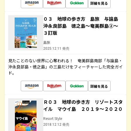
詳細を見る
０３ 地球の歩き方 島旅 与論島
沖永良部島 徳之島～奄美群島②～
３訂版
島旅
2025.12.11 発売
見たことのない世界に心奪われる！ 奄美群島南部「与論島・
沖永良部島・徳之島」の三島だけをフィーチャーした完全ガイ
ド。
詳細を見る
Ｒ０３ 地球の歩き方 リゾートスタ
イル マウイ島 ２０１９～２０２０
Resort Style
2018.12.12 発売