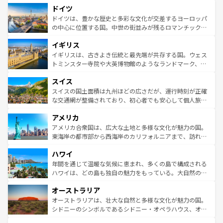
せる。地方によって風土や気候が異なるスペインはその個
ドイツ
で、幅広い魅力が詰まっている。華麗な宮殿、歴史的な大
性で訪れる人を魅了する。 なお、新着のスペイン情報は
コ
聖堂、美しいビーチ、そして豊かな自然が、訪れる者を心
ドイツは、豊かな歴史と多彩な文化が交差するヨーロッパ
ンテンツ一覧
を参照してほしい。
から魅了する。また、フランスは美食の国としても知ら
の中心に位置する国。中世の街並みが残るロマンチック街
れ、フランス料理はユネスコ無形文化遺産にも登録されて
道から、未来を先取りするようなモダンな都市まで多様な
イギリス
いる。シャンパンの発祥地であるランス、プロヴァンスの
顔を持つこの国は、どこを歩いても飽きることがない。ベ
香り高いラベンダー畑など、多彩な楽しみ方が可能だ。さ
ルリンの文化的活気、バイエルン州のアルプスの絶景、そ
イギリスは、古きよき伝統と最先端が共存する国。ウェス
らに、パリ以外の地域にも魅力が溢れており、どの街角に
してライン川沿いのワイン畑といった風景は必見。ビール
トミンスター寺院や大英博物館のようなランドマーク、歴
も豊かな歴史と文化が息づいている。パリ以外の個性あふ
とソーセージを味わいながら地元の人と過ごす楽しい時間
史ある大学都市、美しい丘陵地帯や牧歌的な風景など、エ
れる地方に足を運ぶとそれぞれで全く異なる文化を体験で
スイス
は、お酒好きな人にはぜひ体験してほしい。 なお、新着の
リアごとに異なる魅力がある。また、優雅なアフタヌーン
きるだろう。 なお、新着のフランス情報は
コンテンツ一覧
ドイツ情報は
コンテンツ一覧
を参照してほしい。
ティー、ビール好きにはたまらない英国パブ、サッカー観
スイスの国土面積は九州ほどの広さだが、運行時刻が正確
を参照してほしい。
戦など、本場だからこそできる体験も豊富。イギリスを旅
な交通網が整備されており、初心者でも安心して個人旅行
して楽しみつくそう。 なお、新着のイギリス情報は
コンテ
を楽しめる。日本同様に時刻表どおりの旅が可能だ。中世
アメリカ
ンツ一覧
を参照してほしい。
の建物がそのまま残る町や、スイスならではのユニークな
博物館もあり、アルプス観光だけでなく町歩きも満喫する
アメリカ合衆国は、広大な土地と多様な文化が魅力の国。
ことができる。国民の所得が高いため物価も高いが、旅行
東海岸の都市部から西海岸のカリフォルニアまで、訪れる
者向けの交通パス提供のサービスもあり、うまく活用すれ
場所ごとに異なる風景と体験が待っている。ニューヨーク
ハワイ
ば市内交通費無料で観光を楽しむこともできる。 なお、新
のような巨大都市は、観光、ショッピング、エンターテイ
着のスイス情報は
コンテンツ一覧
を参照してほしい。
ンメントが詰まった刺激的なスポットだ。一方、アメリカ
年間を通じて温暖な気候に恵まれ、多くの島で構成される
西部には大自然が広がり、グランドキャニオンやイエロー
ハワイは、どの島も独自の魅力をもっている。大自然の神
ストーン国立公園といった絶景が堪能できる。さらに、南
秘を感じたいなら、火山が生み出した壮大な景観を誇るハ
オーストラリア
部のニューオーリンズでは、音楽と美食が融合した独特の
ワイ島は見逃せない。また、定番の観光地といえばオアフ
文化が魅力。旅行者はアメリカの各地域で異なる魅力を楽
島だが、静かな自然を求めるならマウイ島やカウアイ島が
オーストラリアは、壮大な自然と多様な文化が魅力の国。
しみながら、その多様性と豊かな歴史を感じることができ
おすすめ。エメラルドグリーンに輝く海をはじめ、豊かな
シドニーのシンボルであるシドニー・オペラハウス、オー
るだろう。車でのロードトリップや列車の旅も、アメリカ
文化や歴史が息づいている。「アロハスピリット」と呼ば
ストラリア東海岸北部に広がる大サンゴ礁地帯グレートバ