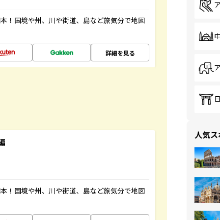
図本！国境や州、川や街道、島など旅気分で地図
詳細を見る
人気ス
編
図本！国境や州、川や街道、島など旅気分で地図