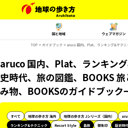
国と地域
ウェブマガジン
TOP
ガイドブック
aruco 国内、Plat、ランキング&テ
aruco 国内、Plat、ランキ
史時代、旅の図鑑、BOOKS 旅
み物、BOOKSのガイドブック
すべて
地球の歩き方 海外
地球の歩き方 Jシリーズ（国内）
ar
ランキング&テクニック
Resort Style
島旅
御朱印
歴史時