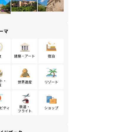
ーマ
食
建築・アート
宿泊
ト・
世界遺産
リゾート
戦
鉄道・
ビティ
ショップ
フライト