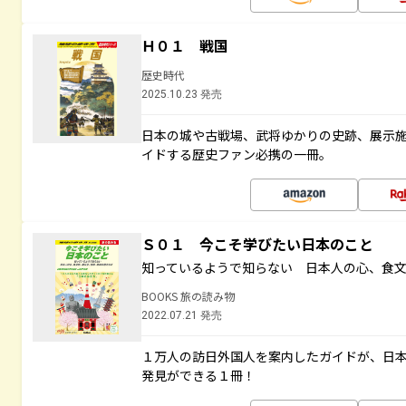
Ｈ０１ 戦国
歴史時代
2025.10.23 発売
日本の城や古戦場、武将ゆかりの史跡、展示
イドする歴史ファン必携の一冊。
Ｓ０１ 今こそ学びたい日本のこと
知っているようで知らない 日本人の心、食
BOOKS 旅の読み物
2022.07.21 発売
１万人の訪日外国人を案内したガイドが、日
発見ができる１冊！