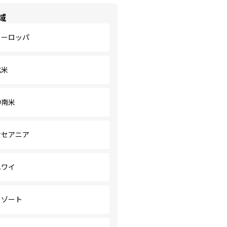
域
ヨーロッパ
北米
中南米
オセアニア
ハワイ
リゾート