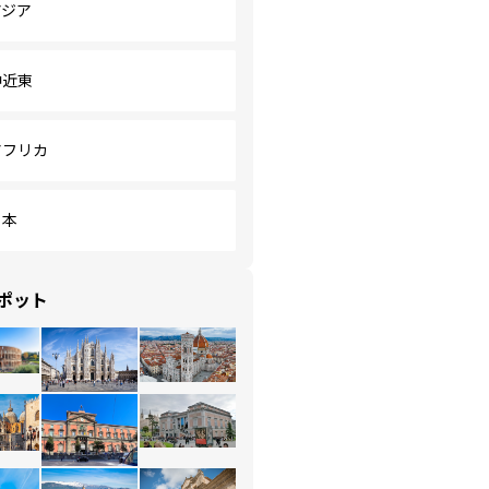
アジア
中近東
アフリカ
日本
ポット