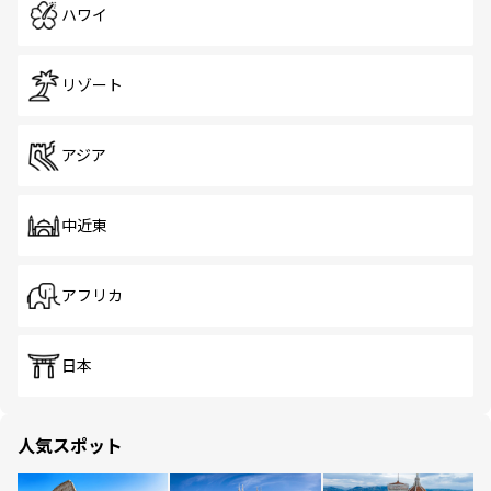
ハワイ
リゾート
アジア
中近東
アフリカ
日本
人気スポット