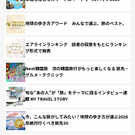
地球の歩き方アワード みんなで選ぶ、旅のベスト。
エアラインランキング 読者の投票をもとにランキン
グ形式で発表
Next韓国旅 次の韓国旅行がもっと楽しくなる 旅先・
グルメ・テクニック
旬な“あの人”が「旅」をテーマに語るインタビュー連
載 MY TRAVEL STORY
今、こんな旅がしてみたい！地球の歩き方が選ぶ2026
年絶対行くべき旅先30