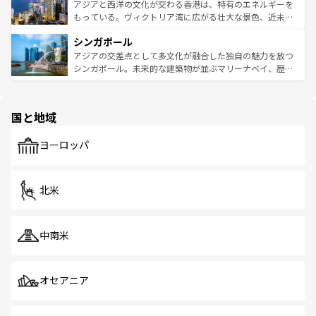
ひ現地で味わいたい。どの地域を訪れてもあたたかい人々
帯で自然と触れ合い、南部ではプーケットやクラビの美し
アジアと西洋の文化が交わる香港は、特有のエネルギーを
が旅行者を迎えてくれるので、きっと忘れられない旅にな
いビーチでリゾート気分を楽しむことができる。タイ料理
もっている。ヴィクトリア湾に広がる壮大な景色、近未来
るはずだ。 なお、新着のベトナム情報は
コンテンツ一覧
を
は世界的に有名で、屋台から高級レストランまで味覚を刺
的なアートスポット、そして歴史と現代が融合した町並
参照してほしい。
シンガポール
激する。気候は一年中温暖で、どの季節にも異なる楽しみ
み、どこを訪れても感動するはず。観光スポットが密集し
が待っている。親しみやすいタイの人々、仏教を中心とし
ており、効率よく見どころを回れるのも魅力。息をのむよ
アジアの交差点として多文化が融合した独自の魅力を放つ
た文化、そして多様な観光資源が、訪れる旅人を魅了し続
うな絶景から文化的な体験まで、香港を存分に楽しみ尽く
シンガポール。未来的な建築物が並ぶマリーナベイ、歴史
ける。 なお、新着のタイ情報は
コンテンツ一覧
を参照して
そう。 なお、新着の香港情報は
コンテンツ一覧
を参照して
と伝統を感じられるエスニックタウン、多数の緑豊かな公
ほしい。
ほしい。
園や自然保護区など、自然が調和した近代的な景観と文化
の多様性あふれるカラフルな町は、どこを歩いても新しい
国と地域
発見がある。さらに、治安のよさや充実した公共交通機関
も、旅行者にとっては魅力的なポイント。グルメも豊富
で、ホーカーズは地元の風情を楽しめる外せないスポット
ヨーロッパ
だ。訪れる人を飽きさせないシンガポールで、多様な魅力
を体感しよう。 なお、新着のシンガポール情報は
コンテン
ツ一覧
を参照してほしい。
北米
中南米
オセアニア