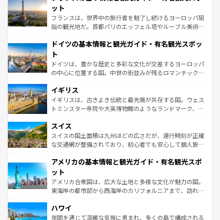
しい。
れる闘牛、そして美味しいタパスが生活の一部となってい
ット
る。首都マドリードの洗練された雰囲気や、バルセロナの
フランスは、世界中の旅行者を魅了し続けるヨーロッパ屈
アートに溢れた街角から、地方では古代ローマ遺跡や中世
指の観光地だ。首都パリのエッフェル塔やルーブル美術館
の城塞都市、穏やかなビーチリゾートまで多彩な表情を見
といった象徴的なスポットから、田舎町の古風な美しさま
せる。地方によって風土や気候が異なるスペインはその個
ドイツの基本情報と観光ガイド・有名観光スポッ
で、幅広い魅力が詰まっている。華麗な宮殿、歴史的な大
性で訪れる人を魅了する。 なお、新着のスペイン情報は
コ
聖堂、美しいビーチ、そして豊かな自然が、訪れる者を心
ト
ンテンツ一覧
を参照してほしい。
から魅了する。また、フランスは美食の国としても知ら
ドイツは、豊かな歴史と多彩な文化が交差するヨーロッパ
れ、フランス料理はユネスコ無形文化遺産にも登録されて
の中心に位置する国。中世の街並みが残るロマンチック街
いる。シャンパンの発祥地であるランス、プロヴァンスの
道から、未来を先取りするようなモダンな都市まで多様な
香り高いラベンダー畑など、多彩な楽しみ方が可能だ。さ
イギリス
顔を持つこの国は、どこを歩いても飽きることがない。ベ
らに、パリ以外の地域にも魅力が溢れており、どの街角に
ルリンの文化的活気、バイエルン州のアルプスの絶景、そ
イギリスは、古きよき伝統と最先端が共存する国。ウェス
も豊かな歴史と文化が息づいている。パリ以外の個性あふ
してライン川沿いのワイン畑といった風景は必見。ビール
トミンスター寺院や大英博物館のようなランドマーク、歴
れる地方に足を運ぶとそれぞれで全く異なる文化を体験で
とソーセージを味わいながら地元の人と過ごす楽しい時間
史ある大学都市、美しい丘陵地帯や牧歌的な風景など、エ
きるだろう。 なお、新着のフランス情報は
コンテンツ一覧
スイス
は、お酒好きな人にはぜひ体験してほしい。 なお、新着の
リアごとに異なる魅力がある。また、優雅なアフタヌーン
を参照してほしい。
ドイツ情報は
コンテンツ一覧
を参照してほしい。
ティー、ビール好きにはたまらない英国パブ、サッカー観
スイスの国土面積は九州ほどの広さだが、運行時刻が正確
戦など、本場だからこそできる体験も豊富。イギリスを旅
な交通網が整備されており、初心者でも安心して個人旅行
して楽しみつくそう。 なお、新着のイギリス情報は
コンテ
を楽しめる。日本同様に時刻表どおりの旅が可能だ。中世
アメリカの基本情報と観光ガイド・有名観光スポ
ンツ一覧
を参照してほしい。
の建物がそのまま残る町や、スイスならではのユニークな
博物館もあり、アルプス観光だけでなく町歩きも満喫する
ット
ことができる。国民の所得が高いため物価も高いが、旅行
アメリカ合衆国は、広大な土地と多様な文化が魅力の国。
者向けの交通パス提供のサービスもあり、うまく活用すれ
東海岸の都市部から西海岸のカリフォルニアまで、訪れる
ば市内交通費無料で観光を楽しむこともできる。 なお、新
場所ごとに異なる風景と体験が待っている。ニューヨーク
着のスイス情報は
コンテンツ一覧
を参照してほしい。
ハワイ
のような巨大都市は、観光、ショッピング、エンターテイ
ンメントが詰まった刺激的なスポットだ。一方、アメリカ
年間を通じて温暖な気候に恵まれ、多くの島で構成される