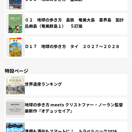
０２ 地球の歩き方 島旅 奄美大島 喜界島 加計
呂麻島（奄美群島１） ５訂版
Ｄ１７ 地球の歩き方 タイ ２０２７～２０２８
特設ページ
世界遺産ランキング
地球の歩き方 meets クリストファー・ノーラン監督
最新作『オデュッセイア』
準備も滞在もスマートに！ トラベルハック2026