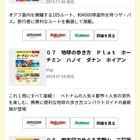
2019.11.06 発売
オアフ島内を網羅する105ルート、約4000停留所を持つザ・バ
ス。旅行者に便利なルートを厳選して掲載。
詳細を見る
０７ 地球の歩き方 Ｐｌａｔ ホー
チミン ハノイ ダナン ホイアン
Plat
2024.07.04 発売
これ１冊にすべて凝縮！ ベトナムの人気４都市＋人気の郊外
を楽しむ、携帯に便利な地球の歩き方コンパクトガイドの最新
版が登場
詳細を見る
０８ 御朱印でめぐる高野山 三訂版