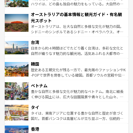
西部には大自然が広がり、グランドキャニオンやイエロー
ハワイは、どの島も独自の魅力をもっている。大自然の神
ストーン国立公園といった絶景が堪能できる。さらに、南
秘を感じたいなら、火山が生み出した壮大な景観を誇るハ
オーストラリアの基本情報と観光ガイド・有名観
部のニューオーリンズでは、音楽と美食が融合した独特の
ワイ島は見逃せない。また、定番の観光地といえばオアフ
文化が魅力。旅行者はアメリカの各地域で異なる魅力を楽
島だが、静かな自然を求めるならマウイ島やカウアイ島が
光スポット
しみながら、その多様性と豊かな歴史を感じることができ
おすすめ。エメラルドグリーンに輝く海をはじめ、豊かな
オーストラリアは、壮大な自然と多様な文化が魅力の国。
るだろう。車でのロードトリップや列車の旅も、アメリカ
文化や歴史が息づいている。「アロハスピリット」と呼ば
シドニーのシンボルであるシドニー・オペラハウス、オー
ならではの贅沢な旅のスタイルだ。 なお、新着のアメリカ
れるおもてなしの心で訪れる人々を迎えてくれるハワイの
ストラリア東海岸北部に広がる大サンゴ礁地帯グレートバ
情報は
コンテンツ一覧
を参照してほしい。
人々、おいしいローカルフードやハワイアンミュージッ
台湾
リアリーフや大陸中央部にそびえるウルル（エアーズロッ
ク、伝統的なフラダンスなど、すべてがハワイの魅力を彩
ク）、タスマニアの美しい原生林やケアンズの熱帯雨林な
日本から約４時間ほどでたどり着く台湾は、多彩な文化と
っている。訪れるたびに新しい発見と感動が待っているハ
ど、見どころがたくさん。また、カフェやワイン、オージ
自然が織りなす魅力的な観光地。活気あふれる大都市の台
ワイを、存分に味わってほしい。 なお、新着のハワイ情報
ービーフなどの食文化も豊かで、美味しいものであふれて
北やノスタルジックな町並みが人気な九份（ジォウフェ
は
コンテンツ一覧
を参照してほしい。
韓国
いる。アクティビティも充実しており、サーフィンやダイ
ン）、静ひつな山岳地帯である台湾東部など、都市の喧騒
ビング、ハイキングなど、アウトドア好きにはたまらな
と山間の静けさが共存しており、訪れる人に新しい発見と
歴史ある王朝文化が残る一方で、最先端のファッションやK
い。オーストラリアの多彩な魅力を存分に味わいつくそ
驚きをもたらしてくれる。また、奥深い台湾の食文化も魅
-POPで世界を席巻している韓国。首都ソウルの宮殿や伝統
う。 なお、新着のオーストラリア情報は
コンテンツ一覧
を
力で、夜市などの屋台グルメから高級料理、ヘルシーで美
家屋が並ぶエリアでは韓国の歴史と文化に浸ることがで
参照してほしい。
ベトナム
容にもいいと評判のスイーツなど、バラエティ豊かな料理
き、地方に足を延ばせば四季折々の自然美を楽しむことが
が味わえる。 なお、新着の台湾情報は
コンテンツ一覧
を参
できる。そして、キムチや焼肉、絶品のストリートフード
豊かな自然と多様な文化が魅力的なベトナム。南北に細長
照してほしい。
まで、さまざまな韓国料理が待っている。夜には、韓国な
く伸びる国土には、広大な田園風景や青々とした山々、世
らではのナイトライフも堪能できる。あたたかいホスピタ
界遺産に登録された壮大な自然景観が点在し、都市部では
タイ
リティに包まれながら、韓国の多彩な魅力を心ゆくまで味
急速な発展と共に伝統が息づく。ハノイの古い町並みやホ
わってみてほしい。 なお、新着の韓国情報は
コンテンツ一
ーチミン市のフランス統治時代の建物も、独特の雰囲気を
タイは、東南アジアに位置する豊かな自然と歴史が息づく
覧
を参照してほしい。
醸し出している。また、バラエティの豊かさとおいしさで
国だ。首都バンコクは高層ビルが立ち並ぶ一方、伝統的な
世界中の食通を魅了してやまないベトナム料理も魅力のひ
寺院や市場がいたるところに点在し、古きよき文化と現代
香港
とつ。フォーやバインミー、ベトナムコーヒーなどは、ぜ
の活気が交差している。北部ではチェンマイなどの山岳地