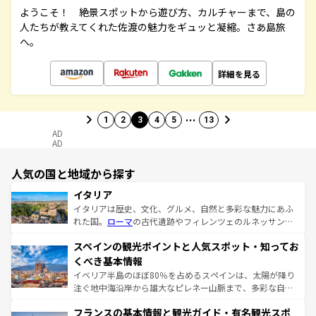
ようこそ！ 絶景スポットから遊び方、カルチャーまで、島の
人たちが教えてくれた佐渡の魅力をギュッと凝縮。さあ島旅
へ。
詳細を見る
…
1
2
3
4
5
13
AD
AD
人気の国と地域から探す
イタリア
イタリアは歴史、文化、グルメ、自然と多彩な魅力にあふ
れた国。
ローマ
の古代遺跡やフィレンツェのルネッサンス
美術、ヴェネツィアの運河など、歴史あるスポットはもち
スペインの観光ポイントと人気スポット・知ってお
ろん、トスカーナの美しい田園風景やアマルフィ海岸の絶
景など、自然景観も見逃せない。観光の合間には、本場の
くべき基本情報
ピザやパスタなど、絶品のイタリア料理を堪能することも
イベリア半島のほぼ80％を占めるスペインは、太陽が降り
できる。朝目覚めてから夜眠るまで、すべての瞬間を楽し
注ぐ地中海沿岸から雄大なピレネー山脈まで、多彩な自然
ませてくれるイタリアで、忘れられない旅をしてみよう！
と文化が詰まったヨーロッパ屈指の旅行先だ。多様な地域
なお、新着のイタリア情報は
コンテンツ一覧
を参照してほ
フランスの基本情報と観光ガイド・有名観光スポ
文化が根付くこの国では、情熱的なフラメンコ、熱気あふ