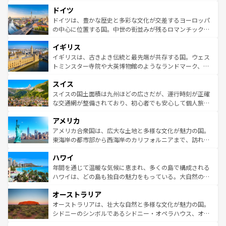
といった象徴的なスポットから、田舎町の古風な美しさま
せる。地方によって風土や気候が異なるスペインはその個
ドイツ
で、幅広い魅力が詰まっている。華麗な宮殿、歴史的な大
性で訪れる人を魅了する。 なお、新着のスペイン情報は
コ
聖堂、美しいビーチ、そして豊かな自然が、訪れる者を心
ドイツは、豊かな歴史と多彩な文化が交差するヨーロッパ
ンテンツ一覧
を参照してほしい。
から魅了する。また、フランスは美食の国としても知ら
の中心に位置する国。中世の街並みが残るロマンチック街
れ、フランス料理はユネスコ無形文化遺産にも登録されて
道から、未来を先取りするようなモダンな都市まで多様な
イギリス
いる。シャンパンの発祥地であるランス、プロヴァンスの
顔を持つこの国は、どこを歩いても飽きることがない。ベ
香り高いラベンダー畑など、多彩な楽しみ方が可能だ。さ
ルリンの文化的活気、バイエルン州のアルプスの絶景、そ
イギリスは、古きよき伝統と最先端が共存する国。ウェス
らに、パリ以外の地域にも魅力が溢れており、どの街角に
してライン川沿いのワイン畑といった風景は必見。ビール
トミンスター寺院や大英博物館のようなランドマーク、歴
も豊かな歴史と文化が息づいている。パリ以外の個性あふ
とソーセージを味わいながら地元の人と過ごす楽しい時間
史ある大学都市、美しい丘陵地帯や牧歌的な風景など、エ
れる地方に足を運ぶとそれぞれで全く異なる文化を体験で
スイス
は、お酒好きな人にはぜひ体験してほしい。 なお、新着の
リアごとに異なる魅力がある。また、優雅なアフタヌーン
きるだろう。 なお、新着のフランス情報は
コンテンツ一覧
ドイツ情報は
コンテンツ一覧
を参照してほしい。
ティー、ビール好きにはたまらない英国パブ、サッカー観
スイスの国土面積は九州ほどの広さだが、運行時刻が正確
を参照してほしい。
戦など、本場だからこそできる体験も豊富。イギリスを旅
な交通網が整備されており、初心者でも安心して個人旅行
して楽しみつくそう。 なお、新着のイギリス情報は
コンテ
を楽しめる。日本同様に時刻表どおりの旅が可能だ。中世
アメリカ
ンツ一覧
を参照してほしい。
の建物がそのまま残る町や、スイスならではのユニークな
博物館もあり、アルプス観光だけでなく町歩きも満喫する
アメリカ合衆国は、広大な土地と多様な文化が魅力の国。
ことができる。国民の所得が高いため物価も高いが、旅行
東海岸の都市部から西海岸のカリフォルニアまで、訪れる
者向けの交通パス提供のサービスもあり、うまく活用すれ
場所ごとに異なる風景と体験が待っている。ニューヨーク
ハワイ
ば市内交通費無料で観光を楽しむこともできる。 なお、新
のような巨大都市は、観光、ショッピング、エンターテイ
着のスイス情報は
コンテンツ一覧
を参照してほしい。
ンメントが詰まった刺激的なスポットだ。一方、アメリカ
年間を通じて温暖な気候に恵まれ、多くの島で構成される
西部には大自然が広がり、グランドキャニオンやイエロー
ハワイは、どの島も独自の魅力をもっている。大自然の神
ストーン国立公園といった絶景が堪能できる。さらに、南
秘を感じたいなら、火山が生み出した壮大な景観を誇るハ
オーストラリア
部のニューオーリンズでは、音楽と美食が融合した独特の
ワイ島は見逃せない。また、定番の観光地といえばオアフ
文化が魅力。旅行者はアメリカの各地域で異なる魅力を楽
島だが、静かな自然を求めるならマウイ島やカウアイ島が
オーストラリアは、壮大な自然と多様な文化が魅力の国。
しみながら、その多様性と豊かな歴史を感じることができ
おすすめ。エメラルドグリーンに輝く海をはじめ、豊かな
シドニーのシンボルであるシドニー・オペラハウス、オー
るだろう。車でのロードトリップや列車の旅も、アメリカ
文化や歴史が息づいている。「アロハスピリット」と呼ば
ストラリア東海岸北部に広がる大サンゴ礁地帯グレートバ