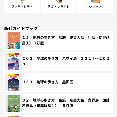
アクティビティ
鉄道・フライト
ショップ
新刊ガイドブック
１５ 地球の歩き方 島旅 伊豆大島 利島（伊豆諸
島①）３訂版
Ｃ０２ 地球の歩き方 ハワイ島 ２０２７～２０２
８
Ｊ３３ 地球の歩き方 墨田区
０２ 地球の歩き方 島旅 奄美大島 喜界島 加計
呂麻島（奄美群島１） ５訂版