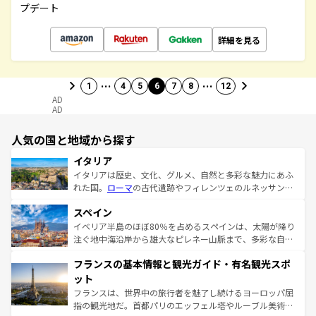
プデート
詳細を見る
…
…
1
4
5
6
7
8
12
AD
AD
人気の国と地域から探す
イタリア
イタリアは歴史、文化、グルメ、自然と多彩な魅力にあふ
れた国。
ローマ
の古代遺跡やフィレンツェのルネッサンス
美術、ヴェネツィアの運河など、歴史あるスポットはもち
スペイン
ろん、トスカーナの美しい田園風景やアマルフィ海岸の絶
景など、自然景観も見逃せない。観光の合間には、本場の
イベリア半島のほぼ80％を占めるスペインは、太陽が降り
ピザやパスタなど、絶品のイタリア料理を堪能することも
注ぐ地中海沿岸から雄大なピレネー山脈まで、多彩な自然
できる。朝目覚めてから夜眠るまで、すべての瞬間を楽し
と文化が詰まったヨーロッパ屈指の旅行先だ。多様な地域
フランスの基本情報と観光ガイド・有名観光スポ
ませてくれるイタリアで、忘れられない旅をしてみよう！
文化が根付くこの国では、情熱的なフラメンコ、熱気あふ
なお、新着のイタリア情報は
コンテンツ一覧
を参照してほ
れる闘牛、そして美味しいタパスが生活の一部となってい
ット
しい。
る。首都マドリードの洗練された雰囲気や、バルセロナの
フランスは、世界中の旅行者を魅了し続けるヨーロッパ屈
アートに溢れた街角から、地方では古代ローマ遺跡や中世
指の観光地だ。首都パリのエッフェル塔やルーブル美術館
の城塞都市、穏やかなビーチリゾートまで多彩な表情を見