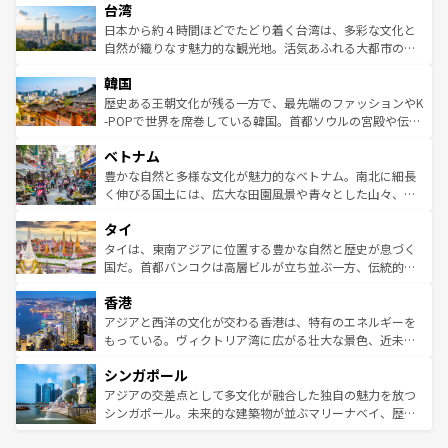
ならではの贅沢な旅のスタイルだ。 なお、新着のアメリカ
台湾
れるおもてなしの心で訪れる人々を迎えてくれるハワイの
リアリーフや大陸中央部にそびえるウルル（エアーズロッ
情報は
コンテンツ一覧
を参照してほしい。
人々、おいしいローカルフードやハワイアンミュージッ
ク）、タスマニアの美しい原生林やケアンズの熱帯雨林な
日本から約４時間ほどでたどり着く台湾は、多彩な文化と
ク、伝統的なフラダンスなど、すべてがハワイの魅力を彩
ど、見どころがたくさん。また、カフェやワイン、オージ
自然が織りなす魅力的な観光地。活気あふれる大都市の台
っている。訪れるたびに新しい発見と感動が待っているハ
ービーフなどの食文化も豊かで、美味しいものであふれて
北やノスタルジックな町並みが人気な九份（ジォウフェ
ワイを、存分に味わってほしい。 なお、新着のハワイ情報
韓国
いる。アクティビティも充実しており、サーフィンやダイ
ン）、静ひつな山岳地帯である台湾東部など、都市の喧騒
は
コンテンツ一覧
を参照してほしい。
ビング、ハイキングなど、アウトドア好きにはたまらな
と山間の静けさが共存しており、訪れる人に新しい発見と
歴史ある王朝文化が残る一方で、最先端のファッションやK
い。オーストラリアの多彩な魅力を存分に味わいつくそ
驚きをもたらしてくれる。また、奥深い台湾の食文化も魅
-POPで世界を席巻している韓国。首都ソウルの宮殿や伝統
う。 なお、新着のオーストラリア情報は
コンテンツ一覧
を
力で、夜市などの屋台グルメから高級料理、ヘルシーで美
家屋が並ぶエリアでは韓国の歴史と文化に浸ることがで
参照してほしい。
ベトナム
容にもいいと評判のスイーツなど、バラエティ豊かな料理
き、地方に足を延ばせば四季折々の自然美を楽しむことが
が味わえる。 なお、新着の台湾情報は
コンテンツ一覧
を参
できる。そして、キムチや焼肉、絶品のストリートフード
豊かな自然と多様な文化が魅力的なベトナム。南北に細長
照してほしい。
まで、さまざまな韓国料理が待っている。夜には、韓国な
く伸びる国土には、広大な田園風景や青々とした山々、世
らではのナイトライフも堪能できる。あたたかいホスピタ
界遺産に登録された壮大な自然景観が点在し、都市部では
タイ
リティに包まれながら、韓国の多彩な魅力を心ゆくまで味
急速な発展と共に伝統が息づく。ハノイの古い町並みやホ
わってみてほしい。 なお、新着の韓国情報は
コンテンツ一
ーチミン市のフランス統治時代の建物も、独特の雰囲気を
タイは、東南アジアに位置する豊かな自然と歴史が息づく
覧
を参照してほしい。
醸し出している。また、バラエティの豊かさとおいしさで
国だ。首都バンコクは高層ビルが立ち並ぶ一方、伝統的な
世界中の食通を魅了してやまないベトナム料理も魅力のひ
寺院や市場がいたるところに点在し、古きよき文化と現代
香港
とつ。フォーやバインミー、ベトナムコーヒーなどは、ぜ
の活気が交差している。北部ではチェンマイなどの山岳地
ひ現地で味わいたい。どの地域を訪れてもあたたかい人々
帯で自然と触れ合い、南部ではプーケットやクラビの美し
アジアと西洋の文化が交わる香港は、特有のエネルギーを
が旅行者を迎えてくれるので、きっと忘れられない旅にな
いビーチでリゾート気分を楽しむことができる。タイ料理
もっている。ヴィクトリア湾に広がる壮大な景色、近未来
るはずだ。 なお、新着のベトナム情報は
コンテンツ一覧
を
は世界的に有名で、屋台から高級レストランまで味覚を刺
的なアートスポット、そして歴史と現代が融合した町並
参照してほしい。
シンガポール
激する。気候は一年中温暖で、どの季節にも異なる楽しみ
み、どこを訪れても感動するはず。観光スポットが密集し
が待っている。親しみやすいタイの人々、仏教を中心とし
ており、効率よく見どころを回れるのも魅力。息をのむよ
アジアの交差点として多文化が融合した独自の魅力を放つ
た文化、そして多様な観光資源が、訪れる旅人を魅了し続
うな絶景から文化的な体験まで、香港を存分に楽しみ尽く
シンガポール。未来的な建築物が並ぶマリーナベイ、歴史
ける。 なお、新着のタイ情報は
コンテンツ一覧
を参照して
そう。 なお、新着の香港情報は
コンテンツ一覧
を参照して
と伝統を感じられるエスニックタウン、多数の緑豊かな公
ほしい。
ほしい。