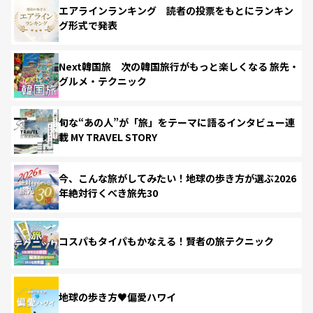
エアラインランキング 読者の投票をもとにランキン
グ形式で発表
Next韓国旅 次の韓国旅行がもっと楽しくなる 旅先・
グルメ・テクニック
旬な“あの人”が「旅」をテーマに語るインタビュー連
載 MY TRAVEL STORY
今、こんな旅がしてみたい！地球の歩き方が選ぶ2026
年絶対行くべき旅先30
コスパもタイパもかなえる！賢者の旅テクニック
地球の歩き方♥偏愛ハワイ