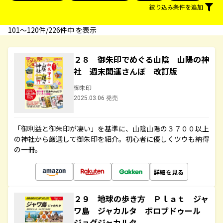
絞り込み条件を追加
101〜120件/226件中 を表示
２８ 御朱印でめぐる山陰 山陽の神
社 週末開運さんぽ 改訂版
御朱印
2025.03.06 発売
「御利益と御朱印が凄い」を基準に、山陰山陽の３７００以上
の神社から厳選して御朱印を紹介。初心者に優しくツウも納得
の一冊。
詳細を見る
２９ 地球の歩き方 Ｐｌａｔ ジャ
ワ島 ジャカルタ ボロブドゥール
ジョグジャカルタ