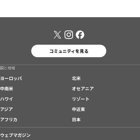
コミュニティを見る
国と地域
ヨーロッパ
北米
中南米
オセアニア
ハワイ
リゾート
アジア
中近東
アフリカ
日本
ウェブマガジン