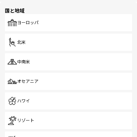
園や自然保護区など、自然が調和した近代的な景観と文化
の多様性あふれるカラフルな町は、どこを歩いても新しい
国と地域
発見がある。さらに、治安のよさや充実した公共交通機関
も、旅行者にとっては魅力的なポイント。グルメも豊富
で、ホーカーズは地元の風情を楽しめる外せないスポット
ヨーロッパ
だ。訪れる人を飽きさせないシンガポールで、多様な魅力
を体感しよう。 なお、新着のシンガポール情報は
コンテン
ツ一覧
を参照してほしい。
北米
中南米
オセアニア
ハワイ
リゾート