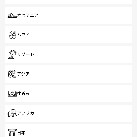
オセアニア
ハワイ
リゾート
アジア
中近東
アフリカ
日本