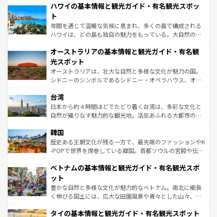
着のスイス情報は
コンテンツ一覧
を参照してほしい。
ハワイの基本情報と観光ガイド・有名観光スポッ
のような巨大都市は、観光、ショッピング、エンターテイ
ンメントが詰まった刺激的なスポットだ。一方、アメリカ
ト
西部には大自然が広がり、グランドキャニオンやイエロー
年間を通じて温暖な気候に恵まれ、多くの島で構成される
ストーン国立公園といった絶景が堪能できる。さらに、南
ハワイは、どの島も独自の魅力をもっている。大自然の神
部のニューオーリンズでは、音楽と美食が融合した独特の
秘を感じたいなら、火山が生み出した壮大な景観を誇るハ
文化が魅力。旅行者はアメリカの各地域で異なる魅力を楽
オーストラリアの基本情報と観光ガイド・有名観
ワイ島は見逃せない。また、定番の観光地といえばオアフ
しみながら、その多様性と豊かな歴史を感じることができ
島だが、静かな自然を求めるならマウイ島やカウアイ島が
光スポット
るだろう。車でのロードトリップや列車の旅も、アメリカ
おすすめ。エメラルドグリーンに輝く海をはじめ、豊かな
オーストラリアは、壮大な自然と多様な文化が魅力の国。
ならではの贅沢な旅のスタイルだ。 なお、新着のアメリカ
文化や歴史が息づいている。「アロハスピリット」と呼ば
シドニーのシンボルであるシドニー・オペラハウス、オー
情報は
コンテンツ一覧
を参照してほしい。
れるおもてなしの心で訪れる人々を迎えてくれるハワイの
ストラリア東海岸北部に広がる大サンゴ礁地帯グレートバ
人々、おいしいローカルフードやハワイアンミュージッ
台湾
リアリーフや大陸中央部にそびえるウルル（エアーズロッ
ク、伝統的なフラダンスなど、すべてがハワイの魅力を彩
ク）、タスマニアの美しい原生林やケアンズの熱帯雨林な
日本から約４時間ほどでたどり着く台湾は、多彩な文化と
っている。訪れるたびに新しい発見と感動が待っているハ
ど、見どころがたくさん。また、カフェやワイン、オージ
自然が織りなす魅力的な観光地。活気あふれる大都市の台
ワイを、存分に味わってほしい。 なお、新着のハワイ情報
ービーフなどの食文化も豊かで、美味しいものであふれて
北やノスタルジックな町並みが人気な九份（ジォウフェ
は
コンテンツ一覧
を参照してほしい。
韓国
いる。アクティビティも充実しており、サーフィンやダイ
ン）、静ひつな山岳地帯である台湾東部など、都市の喧騒
ビング、ハイキングなど、アウトドア好きにはたまらな
と山間の静けさが共存しており、訪れる人に新しい発見と
歴史ある王朝文化が残る一方で、最先端のファッションやK
い。オーストラリアの多彩な魅力を存分に味わいつくそ
驚きをもたらしてくれる。また、奥深い台湾の食文化も魅
-POPで世界を席巻している韓国。首都ソウルの宮殿や伝統
う。 なお、新着のオーストラリア情報は
コンテンツ一覧
を
力で、夜市などの屋台グルメから高級料理、ヘルシーで美
家屋が並ぶエリアでは韓国の歴史と文化に浸ることがで
参照してほしい。
ベトナムの基本情報と観光ガイド・有名観光スポ
容にもいいと評判のスイーツなど、バラエティ豊かな料理
き、地方に足を延ばせば四季折々の自然美を楽しむことが
が味わえる。 なお、新着の台湾情報は
コンテンツ一覧
を参
できる。そして、キムチや焼肉、絶品のストリートフード
ット
照してほしい。
まで、さまざまな韓国料理が待っている。夜には、韓国な
豊かな自然と多様な文化が魅力的なベトナム。南北に細長
らではのナイトライフも堪能できる。あたたかいホスピタ
く伸びる国土には、広大な田園風景や青々とした山々、世
リティに包まれながら、韓国の多彩な魅力を心ゆくまで味
界遺産に登録された壮大な自然景観が点在し、都市部では
わってみてほしい。 なお、新着の韓国情報は
コンテンツ一
タイの基本情報と観光ガイド・有名観光スポット
急速な発展と共に伝統が息づく。ハノイの古い町並みやホ