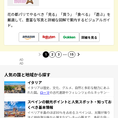
花の都パリでやるべき「見る」「買う」「食べる」「遊ぶ」を
厳選して、豊富な写真と詳細な図解で案内するビジュアルガイ
ド。
詳細を見る
…
1
2
3
15
AD
AD
人気の国と地域から探す
イタリア
イタリアは歴史、文化、グルメ、自然と多彩な魅力にあふ
れた国。
ローマ
の古代遺跡やフィレンツェのルネッサンス
美術、ヴェネツィアの運河など、歴史あるスポットはもち
スペインの観光ポイントと人気スポット・知ってお
ろん、トスカーナの美しい田園風景やアマルフィ海岸の絶
景など、自然景観も見逃せない。観光の合間には、本場の
くべき基本情報
ピザやパスタなど、絶品のイタリア料理を堪能することも
イベリア半島のほぼ80％を占めるスペインは、太陽が降り
できる。朝目覚めてから夜眠るまで、すべての瞬間を楽し
注ぐ地中海沿岸から雄大なピレネー山脈まで、多彩な自然