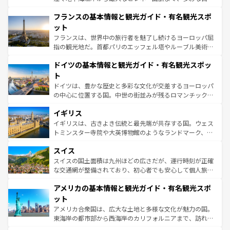
ませてくれるイタリアで、忘れられない旅をしてみよう！
と文化が詰まったヨーロッパ屈指の旅行先だ。多様な地域
なお、新着のイタリア情報は
コンテンツ一覧
を参照してほ
フランスの基本情報と観光ガイド・有名観光スポ
文化が根付くこの国では、情熱的なフラメンコ、熱気あふ
しい。
れる闘牛、そして美味しいタパスが生活の一部となってい
ット
る。首都マドリードの洗練された雰囲気や、バルセロナの
フランスは、世界中の旅行者を魅了し続けるヨーロッパ屈
アートに溢れた街角から、地方では古代ローマ遺跡や中世
指の観光地だ。首都パリのエッフェル塔やルーブル美術館
の城塞都市、穏やかなビーチリゾートまで多彩な表情を見
といった象徴的なスポットから、田舎町の古風な美しさま
せる。地方によって風土や気候が異なるスペインはその個
ドイツの基本情報と観光ガイド・有名観光スポッ
で、幅広い魅力が詰まっている。華麗な宮殿、歴史的な大
性で訪れる人を魅了する。 なお、新着のスペイン情報は
コ
聖堂、美しいビーチ、そして豊かな自然が、訪れる者を心
ト
ンテンツ一覧
を参照してほしい。
から魅了する。また、フランスは美食の国としても知ら
ドイツは、豊かな歴史と多彩な文化が交差するヨーロッパ
れ、フランス料理はユネスコ無形文化遺産にも登録されて
の中心に位置する国。中世の街並みが残るロマンチック街
いる。シャンパンの発祥地であるランス、プロヴァンスの
道から、未来を先取りするようなモダンな都市まで多様な
香り高いラベンダー畑など、多彩な楽しみ方が可能だ。さ
イギリス
顔を持つこの国は、どこを歩いても飽きることがない。ベ
らに、パリ以外の地域にも魅力が溢れており、どの街角に
ルリンの文化的活気、バイエルン州のアルプスの絶景、そ
イギリスは、古きよき伝統と最先端が共存する国。ウェス
も豊かな歴史と文化が息づいている。パリ以外の個性あふ
してライン川沿いのワイン畑といった風景は必見。ビール
トミンスター寺院や大英博物館のようなランドマーク、歴
れる地方に足を運ぶとそれぞれで全く異なる文化を体験で
とソーセージを味わいながら地元の人と過ごす楽しい時間
史ある大学都市、美しい丘陵地帯や牧歌的な風景など、エ
きるだろう。 なお、新着のフランス情報は
コンテンツ一覧
スイス
は、お酒好きな人にはぜひ体験してほしい。 なお、新着の
リアごとに異なる魅力がある。また、優雅なアフタヌーン
を参照してほしい。
ドイツ情報は
コンテンツ一覧
を参照してほしい。
ティー、ビール好きにはたまらない英国パブ、サッカー観
スイスの国土面積は九州ほどの広さだが、運行時刻が正確
戦など、本場だからこそできる体験も豊富。イギリスを旅
な交通網が整備されており、初心者でも安心して個人旅行
して楽しみつくそう。 なお、新着のイギリス情報は
コンテ
を楽しめる。日本同様に時刻表どおりの旅が可能だ。中世
アメリカの基本情報と観光ガイド・有名観光スポ
ンツ一覧
を参照してほしい。
の建物がそのまま残る町や、スイスならではのユニークな
博物館もあり、アルプス観光だけでなく町歩きも満喫する
ット
ことができる。国民の所得が高いため物価も高いが、旅行
アメリカ合衆国は、広大な土地と多様な文化が魅力の国。
者向けの交通パス提供のサービスもあり、うまく活用すれ
東海岸の都市部から西海岸のカリフォルニアまで、訪れる
ば市内交通費無料で観光を楽しむこともできる。 なお、新
場所ごとに異なる風景と体験が待っている。ニューヨーク