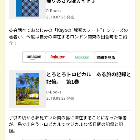
帰りおさんぽガイド♪
D-Books
2018.07.26 発売
英会話本でおなじみの「Kayoの“秘密のノート”」シリーズの
著者が、今度は自分の滞在するロンドン南東の田舎町をご紹
介！
詳細を見る
とろとろトロピカル ある旅の記録と
記憶。 第1巻
D-Books
2018.03.29 発売
子供の頃から夢見ていた南の島に滞在することになった筆者
が、島で出合うトロピカルでマジカルな45日間の記録と記
憶。