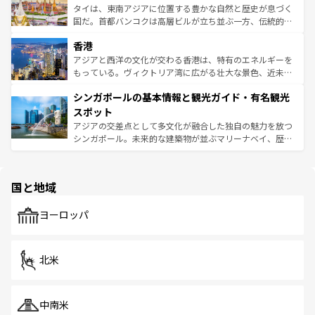
覧
を参照してほしい。
ーチミン市のフランス統治時代の建物も、独特の雰囲気を
タイは、東南アジアに位置する豊かな自然と歴史が息づく
醸し出している。また、バラエティの豊かさとおいしさで
国だ。首都バンコクは高層ビルが立ち並ぶ一方、伝統的な
世界中の食通を魅了してやまないベトナム料理も魅力のひ
寺院や市場がいたるところに点在し、古きよき文化と現代
香港
とつ。フォーやバインミー、ベトナムコーヒーなどは、ぜ
の活気が交差している。北部ではチェンマイなどの山岳地
ひ現地で味わいたい。どの地域を訪れてもあたたかい人々
帯で自然と触れ合い、南部ではプーケットやクラビの美し
アジアと西洋の文化が交わる香港は、特有のエネルギーを
が旅行者を迎えてくれるので、きっと忘れられない旅にな
いビーチでリゾート気分を楽しむことができる。タイ料理
もっている。ヴィクトリア湾に広がる壮大な景色、近未来
るはずだ。 なお、新着のベトナム情報は
コンテンツ一覧
を
は世界的に有名で、屋台から高級レストランまで味覚を刺
的なアートスポット、そして歴史と現代が融合した町並
参照してほしい。
シンガポールの基本情報と観光ガイド・有名観光
激する。気候は一年中温暖で、どの季節にも異なる楽しみ
み、どこを訪れても感動するはず。観光スポットが密集し
が待っている。親しみやすいタイの人々、仏教を中心とし
ており、効率よく見どころを回れるのも魅力。息をのむよ
スポット
た文化、そして多様な観光資源が、訪れる旅人を魅了し続
うな絶景から文化的な体験まで、香港を存分に楽しみ尽く
アジアの交差点として多文化が融合した独自の魅力を放つ
ける。 なお、新着のタイ情報は
コンテンツ一覧
を参照して
そう。 なお、新着の香港情報は
コンテンツ一覧
を参照して
シンガポール。未来的な建築物が並ぶマリーナベイ、歴史
ほしい。
ほしい。
と伝統を感じられるエスニックタウン、多数の緑豊かな公
園や自然保護区など、自然が調和した近代的な景観と文化
の多様性あふれるカラフルな町は、どこを歩いても新しい
国と地域
発見がある。さらに、治安のよさや充実した公共交通機関
も、旅行者にとっては魅力的なポイント。グルメも豊富
で、ホーカーズは地元の風情を楽しめる外せないスポット
ヨーロッパ
だ。訪れる人を飽きさせないシンガポールで、多様な魅力
を体感しよう。 なお、新着のシンガポール情報は
コンテン
ツ一覧
を参照してほしい。
北米
中南米