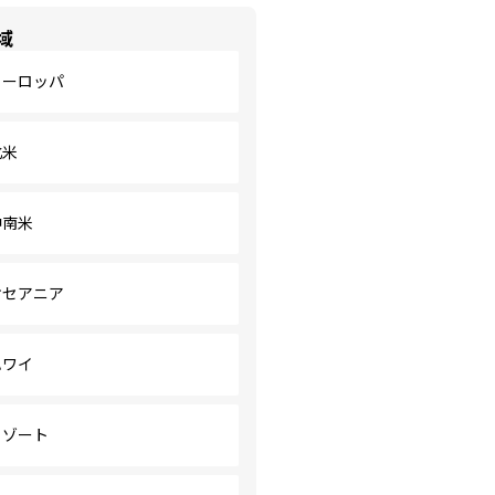
域
ヨーロッパ
北米
中南米
オセアニア
ハワイ
リゾート