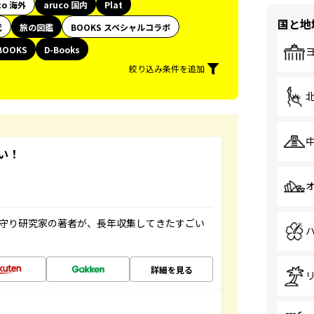
co 海外
aruco 国内
Plat
国と地
代
旅の図鑑
BOOKS スペシャルコラボ
BOOKS
D-Books
絞り込み条件を追加
い！
お守り研究家の著者が、長年収集してきたすごい
詳細を見る