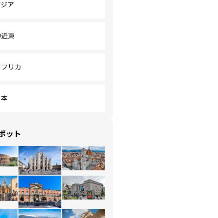
アジア
中近東
アフリカ
日本
ポット