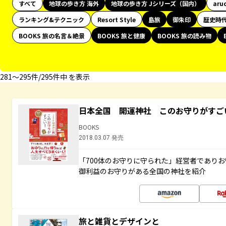
すべて
地球の歩き方 海外
地球の歩き方 Jシリーズ（国内）
aru
ランキング&テクニック
Resort Style
島旅
御朱印
歴史時
BOOKS 旅の名言＆絶景
BOOKS 旅と健康
BOOKS 旅の読み物
281〜295件/295件中 を表示
日本全国 開運神社 このお守りがすご
BOOKS
2018.03.07 発売
「700体のお守りに守られた」経営者であり
御利益のお守りがある全国の神社を紹介
旅と雑貨とデザインと