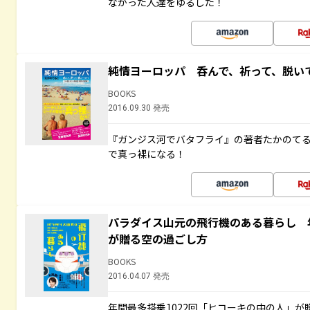
なかった人達をゆるした！
純情ヨーロッパ 呑んで、祈って、脱い
BOOKS
2016.09.30 発売
『ガンジス河でバタフライ』の著者たかのて
で真っ裸になる！
パラダイス山元の飛行機のある暮らし 年
が贈る空の過ごし方
BOOKS
2016.04.07 発売
年間最多搭乗1022回「ヒコーキの中の人」が