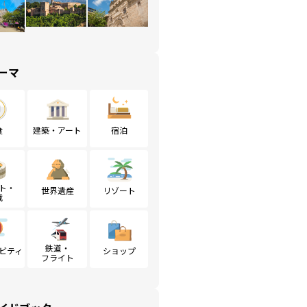
ーマ
食
建築・アート
宿泊
ト・
世界遺産
リゾート
戦
鉄道・
ビティ
ショップ
フライト