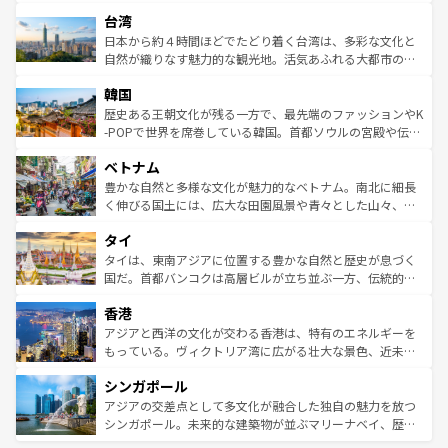
るだろう。車でのロードトリップや列車の旅も、アメリカ
文化や歴史が息づいている。「アロハスピリット」と呼ば
ストラリア東海岸北部に広がる大サンゴ礁地帯グレートバ
ならではの贅沢な旅のスタイルだ。 なお、新着のアメリカ
台湾
れるおもてなしの心で訪れる人々を迎えてくれるハワイの
リアリーフや大陸中央部にそびえるウルル（エアーズロッ
情報は
コンテンツ一覧
を参照してほしい。
人々、おいしいローカルフードやハワイアンミュージッ
ク）、タスマニアの美しい原生林やケアンズの熱帯雨林な
日本から約４時間ほどでたどり着く台湾は、多彩な文化と
ク、伝統的なフラダンスなど、すべてがハワイの魅力を彩
ど、見どころがたくさん。また、カフェやワイン、オージ
自然が織りなす魅力的な観光地。活気あふれる大都市の台
っている。訪れるたびに新しい発見と感動が待っているハ
ービーフなどの食文化も豊かで、美味しいものであふれて
北やノスタルジックな町並みが人気な九份（ジォウフェ
ワイを、存分に味わってほしい。 なお、新着のハワイ情報
韓国
いる。アクティビティも充実しており、サーフィンやダイ
ン）、静ひつな山岳地帯である台湾東部など、都市の喧騒
は
コンテンツ一覧
を参照してほしい。
ビング、ハイキングなど、アウトドア好きにはたまらな
と山間の静けさが共存しており、訪れる人に新しい発見と
歴史ある王朝文化が残る一方で、最先端のファッションやK
い。オーストラリアの多彩な魅力を存分に味わいつくそ
驚きをもたらしてくれる。また、奥深い台湾の食文化も魅
-POPで世界を席巻している韓国。首都ソウルの宮殿や伝統
う。 なお、新着のオーストラリア情報は
コンテンツ一覧
を
力で、夜市などの屋台グルメから高級料理、ヘルシーで美
家屋が並ぶエリアでは韓国の歴史と文化に浸ることがで
参照してほしい。
ベトナム
容にもいいと評判のスイーツなど、バラエティ豊かな料理
き、地方に足を延ばせば四季折々の自然美を楽しむことが
が味わえる。 なお、新着の台湾情報は
コンテンツ一覧
を参
できる。そして、キムチや焼肉、絶品のストリートフード
豊かな自然と多様な文化が魅力的なベトナム。南北に細長
照してほしい。
まで、さまざまな韓国料理が待っている。夜には、韓国な
く伸びる国土には、広大な田園風景や青々とした山々、世
らではのナイトライフも堪能できる。あたたかいホスピタ
界遺産に登録された壮大な自然景観が点在し、都市部では
タイ
リティに包まれながら、韓国の多彩な魅力を心ゆくまで味
急速な発展と共に伝統が息づく。ハノイの古い町並みやホ
わってみてほしい。 なお、新着の韓国情報は
コンテンツ一
ーチミン市のフランス統治時代の建物も、独特の雰囲気を
タイは、東南アジアに位置する豊かな自然と歴史が息づく
覧
を参照してほしい。
醸し出している。また、バラエティの豊かさとおいしさで
国だ。首都バンコクは高層ビルが立ち並ぶ一方、伝統的な
世界中の食通を魅了してやまないベトナム料理も魅力のひ
寺院や市場がいたるところに点在し、古きよき文化と現代
香港
とつ。フォーやバインミー、ベトナムコーヒーなどは、ぜ
の活気が交差している。北部ではチェンマイなどの山岳地
ひ現地で味わいたい。どの地域を訪れてもあたたかい人々
帯で自然と触れ合い、南部ではプーケットやクラビの美し
アジアと西洋の文化が交わる香港は、特有のエネルギーを
が旅行者を迎えてくれるので、きっと忘れられない旅にな
いビーチでリゾート気分を楽しむことができる。タイ料理
もっている。ヴィクトリア湾に広がる壮大な景色、近未来
るはずだ。 なお、新着のベトナム情報は
コンテンツ一覧
を
は世界的に有名で、屋台から高級レストランまで味覚を刺
的なアートスポット、そして歴史と現代が融合した町並
参照してほしい。
シンガポール
激する。気候は一年中温暖で、どの季節にも異なる楽しみ
み、どこを訪れても感動するはず。観光スポットが密集し
が待っている。親しみやすいタイの人々、仏教を中心とし
ており、効率よく見どころを回れるのも魅力。息をのむよ
アジアの交差点として多文化が融合した独自の魅力を放つ
た文化、そして多様な観光資源が、訪れる旅人を魅了し続
うな絶景から文化的な体験まで、香港を存分に楽しみ尽く
シンガポール。未来的な建築物が並ぶマリーナベイ、歴史
ける。 なお、新着のタイ情報は
コンテンツ一覧
を参照して
そう。 なお、新着の香港情報は
コンテンツ一覧
を参照して
と伝統を感じられるエスニックタウン、多数の緑豊かな公