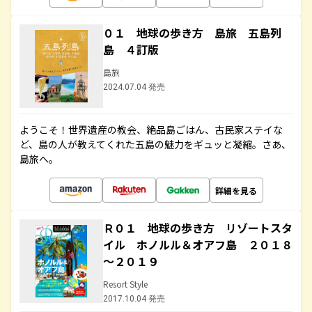
０１ 地球の歩き方 島旅 五島列
島 ４訂版
島旅
2024.07.04 発売
ようこそ！世界遺産の教会、絶品島ごはん、古民家ステイな
ど、島の人が教えてくれた五島の魅力をギュッと凝縮。さあ、
島旅へ。
詳細を見る
Ｒ０１ 地球の歩き方 リゾートスタ
イル ホノルル＆オアフ島 ２０１８
～２０１９
Resort Style
2017.10.04 発売