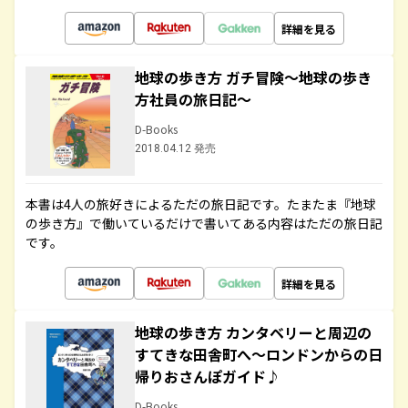
詳細を見る
地球の歩き方 ガチ冒険～地球の歩き
方社員の旅日記～
D-Books
2018.04.12 発売
本書は4人の旅好きによるただの旅日記です。たまたま『地球
の歩き方』で働いているだけで書いてある内容はただの旅日記
です。
詳細を見る
地球の歩き方 カンタベリーと周辺の
すてきな田舎町へ～ロンドンからの日
帰りおさんぽガイド♪
D-Books