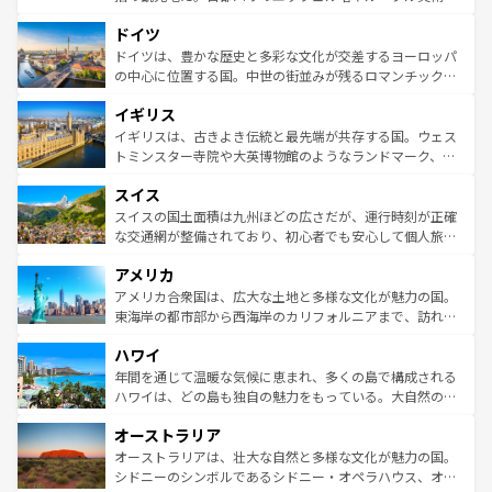
の城塞都市、穏やかなビーチリゾートまで多彩な表情を見
といった象徴的なスポットから、田舎町の古風な美しさま
せる。地方によって風土や気候が異なるスペインはその個
ドイツ
で、幅広い魅力が詰まっている。華麗な宮殿、歴史的な大
性で訪れる人を魅了する。 なお、新着のスペイン情報は
コ
聖堂、美しいビーチ、そして豊かな自然が、訪れる者を心
ドイツは、豊かな歴史と多彩な文化が交差するヨーロッパ
ンテンツ一覧
を参照してほしい。
から魅了する。また、フランスは美食の国としても知ら
の中心に位置する国。中世の街並みが残るロマンチック街
れ、フランス料理はユネスコ無形文化遺産にも登録されて
道から、未来を先取りするようなモダンな都市まで多様な
イギリス
いる。シャンパンの発祥地であるランス、プロヴァンスの
顔を持つこの国は、どこを歩いても飽きることがない。ベ
香り高いラベンダー畑など、多彩な楽しみ方が可能だ。さ
ルリンの文化的活気、バイエルン州のアルプスの絶景、そ
イギリスは、古きよき伝統と最先端が共存する国。ウェス
らに、パリ以外の地域にも魅力が溢れており、どの街角に
してライン川沿いのワイン畑といった風景は必見。ビール
トミンスター寺院や大英博物館のようなランドマーク、歴
も豊かな歴史と文化が息づいている。パリ以外の個性あふ
とソーセージを味わいながら地元の人と過ごす楽しい時間
史ある大学都市、美しい丘陵地帯や牧歌的な風景など、エ
れる地方に足を運ぶとそれぞれで全く異なる文化を体験で
スイス
は、お酒好きな人にはぜひ体験してほしい。 なお、新着の
リアごとに異なる魅力がある。また、優雅なアフタヌーン
きるだろう。 なお、新着のフランス情報は
コンテンツ一覧
ドイツ情報は
コンテンツ一覧
を参照してほしい。
ティー、ビール好きにはたまらない英国パブ、サッカー観
スイスの国土面積は九州ほどの広さだが、運行時刻が正確
を参照してほしい。
戦など、本場だからこそできる体験も豊富。イギリスを旅
な交通網が整備されており、初心者でも安心して個人旅行
して楽しみつくそう。 なお、新着のイギリス情報は
コンテ
を楽しめる。日本同様に時刻表どおりの旅が可能だ。中世
アメリカ
ンツ一覧
を参照してほしい。
の建物がそのまま残る町や、スイスならではのユニークな
博物館もあり、アルプス観光だけでなく町歩きも満喫する
アメリカ合衆国は、広大な土地と多様な文化が魅力の国。
ことができる。国民の所得が高いため物価も高いが、旅行
東海岸の都市部から西海岸のカリフォルニアまで、訪れる
者向けの交通パス提供のサービスもあり、うまく活用すれ
場所ごとに異なる風景と体験が待っている。ニューヨーク
ハワイ
ば市内交通費無料で観光を楽しむこともできる。 なお、新
のような巨大都市は、観光、ショッピング、エンターテイ
着のスイス情報は
コンテンツ一覧
を参照してほしい。
ンメントが詰まった刺激的なスポットだ。一方、アメリカ
年間を通じて温暖な気候に恵まれ、多くの島で構成される
西部には大自然が広がり、グランドキャニオンやイエロー
ハワイは、どの島も独自の魅力をもっている。大自然の神
ストーン国立公園といった絶景が堪能できる。さらに、南
秘を感じたいなら、火山が生み出した壮大な景観を誇るハ
オーストラリア
部のニューオーリンズでは、音楽と美食が融合した独特の
ワイ島は見逃せない。また、定番の観光地といえばオアフ
文化が魅力。旅行者はアメリカの各地域で異なる魅力を楽
島だが、静かな自然を求めるならマウイ島やカウアイ島が
オーストラリアは、壮大な自然と多様な文化が魅力の国。
しみながら、その多様性と豊かな歴史を感じることができ
おすすめ。エメラルドグリーンに輝く海をはじめ、豊かな
シドニーのシンボルであるシドニー・オペラハウス、オー