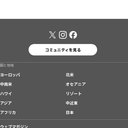
コミュニティを見る
国と地域
ヨーロッパ
北米
中南米
オセアニア
ハワイ
リゾート
アジア
中近東
アフリカ
日本
ウェブマガジン