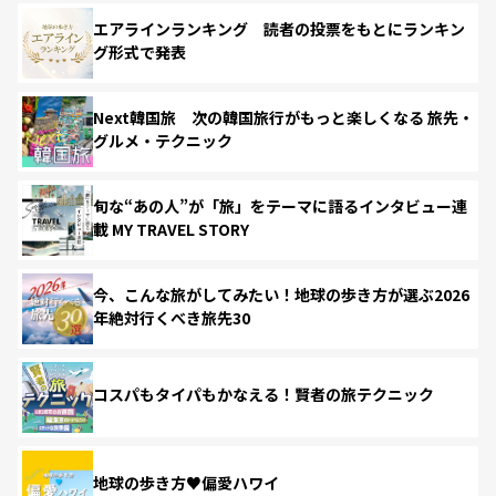
エアラインランキング 読者の投票をもとにランキン
グ形式で発表
Next韓国旅 次の韓国旅行がもっと楽しくなる 旅先・
グルメ・テクニック
旬な“あの人”が「旅」をテーマに語るインタビュー連
載 MY TRAVEL STORY
今、こんな旅がしてみたい！地球の歩き方が選ぶ2026
年絶対行くべき旅先30
コスパもタイパもかなえる！賢者の旅テクニック
地球の歩き方♥偏愛ハワイ