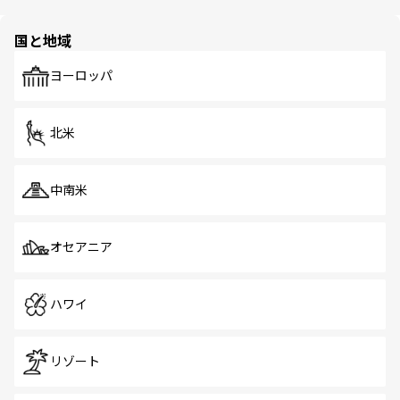
ほしい。
ほしい。
園や自然保護区など、自然が調和した近代的な景観と文化
の多様性あふれるカラフルな町は、どこを歩いても新しい
国と地域
発見がある。さらに、治安のよさや充実した公共交通機関
も、旅行者にとっては魅力的なポイント。グルメも豊富
で、ホーカーズは地元の風情を楽しめる外せないスポット
ヨーロッパ
だ。訪れる人を飽きさせないシンガポールで、多様な魅力
を体感しよう。 なお、新着のシンガポール情報は
コンテン
ツ一覧
を参照してほしい。
北米
中南米
オセアニア
ハワイ
リゾート