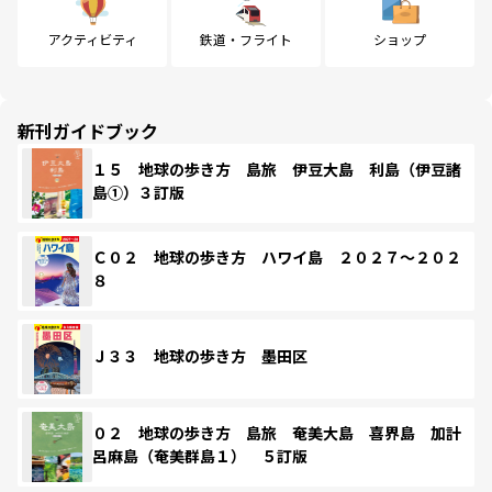
アクティビティ
鉄道・フライト
ショップ
新刊ガイドブック
１５ 地球の歩き方 島旅 伊豆大島 利島（伊豆諸
島①）３訂版
Ｃ０２ 地球の歩き方 ハワイ島 ２０２７～２０２
８
Ｊ３３ 地球の歩き方 墨田区
０２ 地球の歩き方 島旅 奄美大島 喜界島 加計
呂麻島（奄美群島１） ５訂版