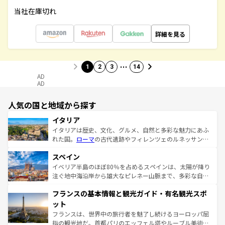
当社在庫切れ
詳細を見る
…
1
2
3
14
AD
AD
人気の国と地域から探す
イタリア
イタリアは歴史、文化、グルメ、自然と多彩な魅力にあふ
れた国。
ローマ
の古代遺跡やフィレンツェのルネッサンス
美術、ヴェネツィアの運河など、歴史あるスポットはもち
スペイン
ろん、トスカーナの美しい田園風景やアマルフィ海岸の絶
景など、自然景観も見逃せない。観光の合間には、本場の
イベリア半島のほぼ80％を占めるスペインは、太陽が降り
ピザやパスタなど、絶品のイタリア料理を堪能することも
注ぐ地中海沿岸から雄大なピレネー山脈まで、多彩な自然
できる。朝目覚めてから夜眠るまで、すべての瞬間を楽し
と文化が詰まったヨーロッパ屈指の旅行先だ。多様な地域
フランスの基本情報と観光ガイド・有名観光スポ
ませてくれるイタリアで、忘れられない旅をしてみよう！
文化が根付くこの国では、情熱的なフラメンコ、熱気あふ
なお、新着のイタリア情報は
コンテンツ一覧
を参照してほ
れる闘牛、そして美味しいタパスが生活の一部となってい
ット
しい。
る。首都マドリードの洗練された雰囲気や、バルセロナの
フランスは、世界中の旅行者を魅了し続けるヨーロッパ屈
アートに溢れた街角から、地方では古代ローマ遺跡や中世
指の観光地だ。首都パリのエッフェル塔やルーブル美術館