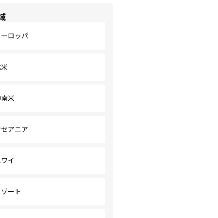
域
ヨーロッパ
北米
中南米
オセアニア
ハワイ
リゾート