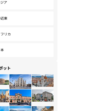
アジア
中近東
アフリカ
日本
ポット