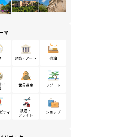
ーマ
食
建築・アート
宿泊
ト・
世界遺産
リゾート
戦
鉄道・
ビティ
ショップ
フライト