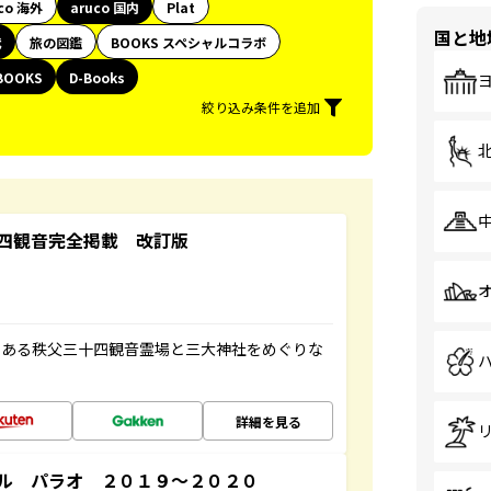
co 海外
aruco 国内
Plat
国と地
代
旅の図鑑
BOOKS スペシャルコラボ
BOOKS
D-Books
絞り込み条件を追加
四観音完全掲載 改訂版
である秩父三十四観音霊場と三大神社をめぐりな
詳細を見る
ル パラオ ２０１９～２０２０