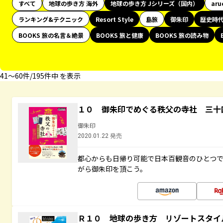
すべて
地球の歩き方 海外
地球の歩き方 Jシリーズ（国内）
aru
ランキング&テクニック
Resort Style
島旅
御朱印
歴史時
BOOKS 旅の名言＆絶景
BOOKS 旅と健康
BOOKS 旅の読み物
41〜60件/195件中 を表示
１０ 御朱印でめぐる秩父の寺社 三十
御朱印
2020.01.22 発売
都心からも日帰り可能で日本百観音のひとつ
がら御朱印を頂こう。
Ｒ１０ 地球の歩き方 リゾートスタイ