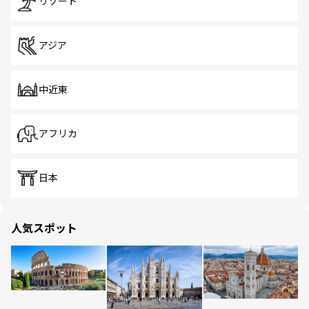
リゾート
アジア
中近東
アフリカ
日本
人気スポット