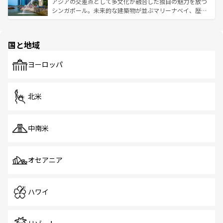
が待っている。親しみやすいタイの人々、仏教を中心とし
ており、効率よく見どころを回れるのも魅力。息をのむよ
アジアの交差点として多文化が融合した独自の魅力を放つ
た文化、そして多様な観光資源が、訪れる旅人を魅了し続
うな絶景から文化的な体験まで、香港を存分に楽しみ尽く
シンガポール。未来的な建築物が並ぶマリーナベイ、歴史
ける。 なお、新着のタイ情報は
コンテンツ一覧
を参照して
そう。 なお、新着の香港情報は
コンテンツ一覧
を参照して
と伝統を感じられるエスニックタウン、多数の緑豊かな公
ほしい。
ほしい。
園や自然保護区など、自然が調和した近代的な景観と文化
の多様性あふれるカラフルな町は、どこを歩いても新しい
国と地域
発見がある。さらに、治安のよさや充実した公共交通機関
も、旅行者にとっては魅力的なポイント。グルメも豊富
で、ホーカーズは地元の風情を楽しめる外せないスポット
ヨーロッパ
だ。訪れる人を飽きさせないシンガポールで、多様な魅力
を体感しよう。 なお、新着のシンガポール情報は
コンテン
ツ一覧
を参照してほしい。
北米
中南米
オセアニア
ハワイ