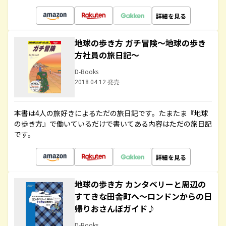
詳細を見る
地球の歩き方 ガチ冒険～地球の歩き
方社員の旅日記～
D-Books
2018.04.12 発売
本書は4人の旅好きによるただの旅日記です。たまたま『地球
の歩き方』で働いているだけで書いてある内容はただの旅日記
です。
詳細を見る
地球の歩き方 カンタベリーと周辺の
すてきな田舎町へ～ロンドンからの日
帰りおさんぽガイド♪
D-Books