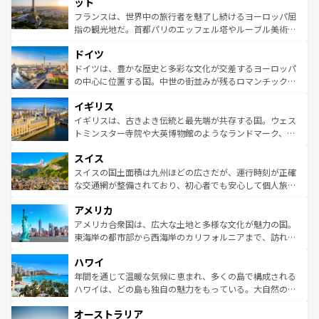
れる闘牛、そして美味しいタパスが生活の一部となってい
ット
しい。
る。首都マドリードの洗練された雰囲気や、バルセロナの
フランスは、世界中の旅行者を魅了し続けるヨーロッパ屈
アートに溢れた街角から、地方では古代ローマ遺跡や中世
指の観光地だ。首都パリのエッフェル塔やルーブル美術館
の城塞都市、穏やかなビーチリゾートまで多彩な表情を見
といった象徴的なスポットから、田舎町の古風な美しさま
せる。地方によって風土や気候が異なるスペインはその個
ドイツ
で、幅広い魅力が詰まっている。華麗な宮殿、歴史的な大
性で訪れる人を魅了する。 なお、新着のスペイン情報は
コ
聖堂、美しいビーチ、そして豊かな自然が、訪れる者を心
ドイツは、豊かな歴史と多彩な文化が交差するヨーロッパ
ンテンツ一覧
を参照してほしい。
から魅了する。また、フランスは美食の国としても知ら
の中心に位置する国。中世の街並みが残るロマンチック街
れ、フランス料理はユネスコ無形文化遺産にも登録されて
道から、未来を先取りするようなモダンな都市まで多様な
イギリス
いる。シャンパンの発祥地であるランス、プロヴァンスの
顔を持つこの国は、どこを歩いても飽きることがない。ベ
香り高いラベンダー畑など、多彩な楽しみ方が可能だ。さ
ルリンの文化的活気、バイエルン州のアルプスの絶景、そ
イギリスは、古きよき伝統と最先端が共存する国。ウェス
らに、パリ以外の地域にも魅力が溢れており、どの街角に
してライン川沿いのワイン畑といった風景は必見。ビール
トミンスター寺院や大英博物館のようなランドマーク、歴
も豊かな歴史と文化が息づいている。パリ以外の個性あふ
とソーセージを味わいながら地元の人と過ごす楽しい時間
史ある大学都市、美しい丘陵地帯や牧歌的な風景など、エ
れる地方に足を運ぶとそれぞれで全く異なる文化を体験で
スイス
は、お酒好きな人にはぜひ体験してほしい。 なお、新着の
リアごとに異なる魅力がある。また、優雅なアフタヌーン
きるだろう。 なお、新着のフランス情報は
コンテンツ一覧
ドイツ情報は
コンテンツ一覧
を参照してほしい。
ティー、ビール好きにはたまらない英国パブ、サッカー観
スイスの国土面積は九州ほどの広さだが、運行時刻が正確
を参照してほしい。
戦など、本場だからこそできる体験も豊富。イギリスを旅
な交通網が整備されており、初心者でも安心して個人旅行
して楽しみつくそう。 なお、新着のイギリス情報は
コンテ
を楽しめる。日本同様に時刻表どおりの旅が可能だ。中世
アメリカ
ンツ一覧
を参照してほしい。
の建物がそのまま残る町や、スイスならではのユニークな
博物館もあり、アルプス観光だけでなく町歩きも満喫する
アメリカ合衆国は、広大な土地と多様な文化が魅力の国。
ことができる。国民の所得が高いため物価も高いが、旅行
東海岸の都市部から西海岸のカリフォルニアまで、訪れる
者向けの交通パス提供のサービスもあり、うまく活用すれ
場所ごとに異なる風景と体験が待っている。ニューヨーク
ハワイ
ば市内交通費無料で観光を楽しむこともできる。 なお、新
のような巨大都市は、観光、ショッピング、エンターテイ
着のスイス情報は
コンテンツ一覧
を参照してほしい。
ンメントが詰まった刺激的なスポットだ。一方、アメリカ
年間を通じて温暖な気候に恵まれ、多くの島で構成される
西部には大自然が広がり、グランドキャニオンやイエロー
ハワイは、どの島も独自の魅力をもっている。大自然の神
ストーン国立公園といった絶景が堪能できる。さらに、南
秘を感じたいなら、火山が生み出した壮大な景観を誇るハ
オーストラリア
部のニューオーリンズでは、音楽と美食が融合した独特の
ワイ島は見逃せない。また、定番の観光地といえばオアフ