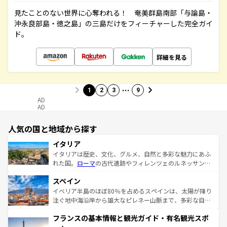
見たことのない世界に心奪われる！ 奄美群島南部「与論島・
沖永良部島・徳之島」の三島だけをフィーチャーした完全ガイ
ド。
詳細を見る
…
1
2
3
9
AD
AD
人気の国と地域から探す
イタリア
イタリアは歴史、文化、グルメ、自然と多彩な魅力にあふ
れた国。
ローマ
の古代遺跡やフィレンツェのルネッサンス
美術、ヴェネツィアの運河など、歴史あるスポットはもち
スペイン
ろん、トスカーナの美しい田園風景やアマルフィ海岸の絶
景など、自然景観も見逃せない。観光の合間には、本場の
イベリア半島のほぼ80％を占めるスペインは、太陽が降り
ピザやパスタなど、絶品のイタリア料理を堪能することも
注ぐ地中海沿岸から雄大なピレネー山脈まで、多彩な自然
できる。朝目覚めてから夜眠るまで、すべての瞬間を楽し
と文化が詰まったヨーロッパ屈指の旅行先だ。多様な地域
フランスの基本情報と観光ガイド・有名観光スポ
ませてくれるイタリアで、忘れられない旅をしてみよう！
文化が根付くこの国では、情熱的なフラメンコ、熱気あふ
なお、新着のイタリア情報は
コンテンツ一覧
を参照してほ