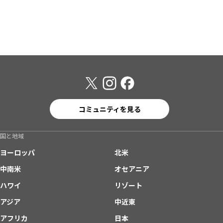
コミュニティを見る
国と地域
ヨーロッパ
北米
中南米
オセアニア
ハワイ
リゾート
アジア
中近東
アフリカ
日本