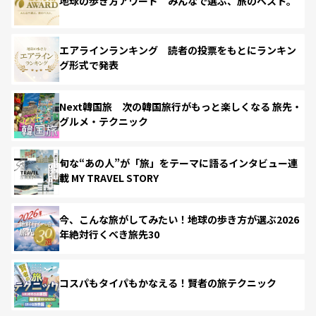
地球の歩き方アワード みんなで選ぶ、旅のベスト。
エアラインランキング 読者の投票をもとにランキン
グ形式で発表
Next韓国旅 次の韓国旅行がもっと楽しくなる 旅先・
グルメ・テクニック
旬な“あの人”が「旅」をテーマに語るインタビュー連
載 MY TRAVEL STORY
今、こんな旅がしてみたい！地球の歩き方が選ぶ2026
年絶対行くべき旅先30
コスパもタイパもかなえる！賢者の旅テクニック