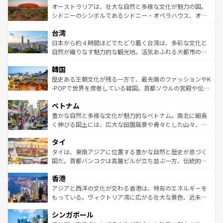
文化が魅力。旅行者はアメリカの各地域で異なる魅力を楽
島だが、静かな自然を求めるならマウイ島やカウアイ島が
オーストラリアは、壮大な自然と多様な文化が魅力の国。
しみながら、その多様性と豊かな歴史を感じることができ
おすすめ。エメラルドグリーンに輝く海をはじめ、豊かな
シドニーのシンボルであるシドニー・オペラハウス、オー
るだろう。車でのロードトリップや列車の旅も、アメリカ
文化や歴史が息づいている。「アロハスピリット」と呼ば
ストラリア東海岸北部に広がる大サンゴ礁地帯グレートバ
ならではの贅沢な旅のスタイルだ。 なお、新着のアメリカ
台湾
れるおもてなしの心で訪れる人々を迎えてくれるハワイの
リアリーフや大陸中央部にそびえるウルル（エアーズロッ
情報は
コンテンツ一覧
を参照してほしい。
人々、おいしいローカルフードやハワイアンミュージッ
ク）、タスマニアの美しい原生林やケアンズの熱帯雨林な
日本から約４時間ほどでたどり着く台湾は、多彩な文化と
ク、伝統的なフラダンスなど、すべてがハワイの魅力を彩
ど、見どころがたくさん。また、カフェやワイン、オージ
自然が織りなす魅力的な観光地。活気あふれる大都市の台
っている。訪れるたびに新しい発見と感動が待っているハ
ービーフなどの食文化も豊かで、美味しいものであふれて
北やノスタルジックな町並みが人気な九份（ジォウフェ
ワイを、存分に味わってほしい。 なお、新着のハワイ情報
韓国
いる。アクティビティも充実しており、サーフィンやダイ
ン）、静ひつな山岳地帯である台湾東部など、都市の喧騒
は
コンテンツ一覧
を参照してほしい。
ビング、ハイキングなど、アウトドア好きにはたまらな
と山間の静けさが共存しており、訪れる人に新しい発見と
歴史ある王朝文化が残る一方で、最先端のファッションやK
い。オーストラリアの多彩な魅力を存分に味わいつくそ
驚きをもたらしてくれる。また、奥深い台湾の食文化も魅
-POPで世界を席巻している韓国。首都ソウルの宮殿や伝統
う。 なお、新着のオーストラリア情報は
コンテンツ一覧
を
力で、夜市などの屋台グルメから高級料理、ヘルシーで美
家屋が並ぶエリアでは韓国の歴史と文化に浸ることがで
参照してほしい。
ベトナム
容にもいいと評判のスイーツなど、バラエティ豊かな料理
き、地方に足を延ばせば四季折々の自然美を楽しむことが
が味わえる。 なお、新着の台湾情報は
コンテンツ一覧
を参
できる。そして、キムチや焼肉、絶品のストリートフード
豊かな自然と多様な文化が魅力的なベトナム。南北に細長
照してほしい。
まで、さまざまな韓国料理が待っている。夜には、韓国な
く伸びる国土には、広大な田園風景や青々とした山々、世
らではのナイトライフも堪能できる。あたたかいホスピタ
界遺産に登録された壮大な自然景観が点在し、都市部では
タイ
リティに包まれながら、韓国の多彩な魅力を心ゆくまで味
急速な発展と共に伝統が息づく。ハノイの古い町並みやホ
わってみてほしい。 なお、新着の韓国情報は
コンテンツ一
ーチミン市のフランス統治時代の建物も、独特の雰囲気を
タイは、東南アジアに位置する豊かな自然と歴史が息づく
覧
を参照してほしい。
醸し出している。また、バラエティの豊かさとおいしさで
国だ。首都バンコクは高層ビルが立ち並ぶ一方、伝統的な
世界中の食通を魅了してやまないベトナム料理も魅力のひ
寺院や市場がいたるところに点在し、古きよき文化と現代
香港
とつ。フォーやバインミー、ベトナムコーヒーなどは、ぜ
の活気が交差している。北部ではチェンマイなどの山岳地
ひ現地で味わいたい。どの地域を訪れてもあたたかい人々
帯で自然と触れ合い、南部ではプーケットやクラビの美し
アジアと西洋の文化が交わる香港は、特有のエネルギーを
が旅行者を迎えてくれるので、きっと忘れられない旅にな
いビーチでリゾート気分を楽しむことができる。タイ料理
もっている。ヴィクトリア湾に広がる壮大な景色、近未来
るはずだ。 なお、新着のベトナム情報は
コンテンツ一覧
を
は世界的に有名で、屋台から高級レストランまで味覚を刺
的なアートスポット、そして歴史と現代が融合した町並
参照してほしい。
シンガポール
激する。気候は一年中温暖で、どの季節にも異なる楽しみ
み、どこを訪れても感動するはず。観光スポットが密集し