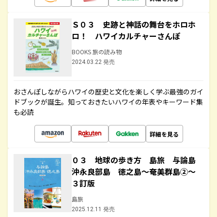
Ｓ０３ 史跡と神話の舞台をホロホ
ロ！ ハワイカルチャーさんぽ
BOOKS 旅の読み物
2024.03.22 発売
おさんぽしながらハワイの歴史と文化を楽しく学ぶ最強のガイ
ドブックが誕生。知っておきたいハワイの年表やキーワード集
も必読
詳細を見る
０３ 地球の歩き方 島旅 与論島
沖永良部島 徳之島～奄美群島②～
３訂版
島旅
2025.12.11 発売