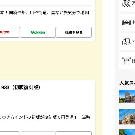
図本！国境や州、川や街道、島など旅気分で地図
詳細を見る
人気ス
-1983（初版復刻版）
球の歩き方インドの初版が復刻版で再登場！ 当時