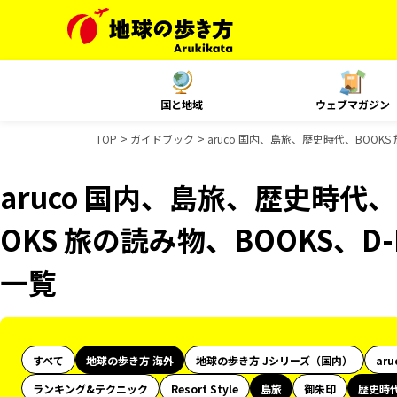
国と地域
ウェブマガジン
TOP
ガイドブック
aruco 国内、島旅、歴史時代、BOOKS
aruco 国内、島旅、歴史時代、
OKS 旅の読み物、BOOKS、D
一覧
すべて
地球の歩き方 海外
地球の歩き方 Jシリーズ（国内）
aru
ランキング&テクニック
Resort Style
島旅
御朱印
歴史時