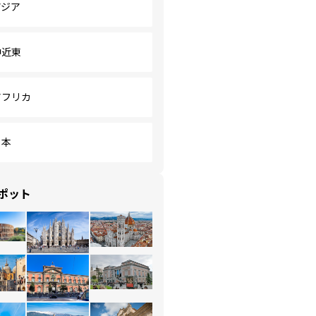
アジア
中近東
アフリカ
日本
ポット