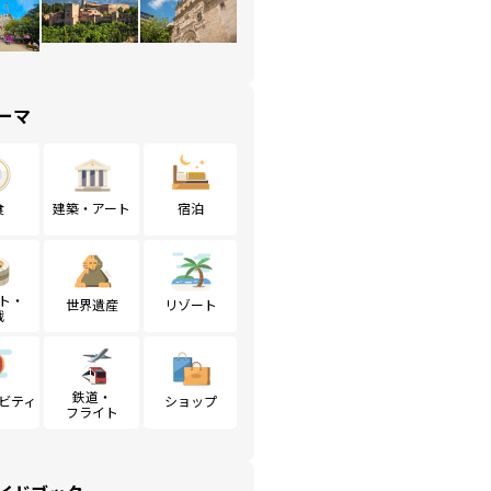
ーマ
食
建築・アート
宿泊
ト・
世界遺産
リゾート
戦
鉄道・
ビティ
ショップ
フライト