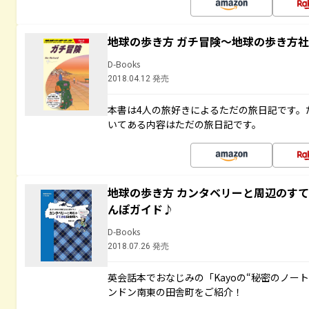
地球の歩き方 ガチ冒険～地球の歩き方
D-Books
2018.04.12 発売
本書は4人の旅好きによるただの旅日記です。
いてある内容はただの旅日記です。
地球の歩き方 カンタベリーと周辺のす
んぽガイド♪
D-Books
2018.07.26 発売
英会話本でおなじみの「Kayoの“秘密のノー
ンドン南東の田舎町をご紹介！