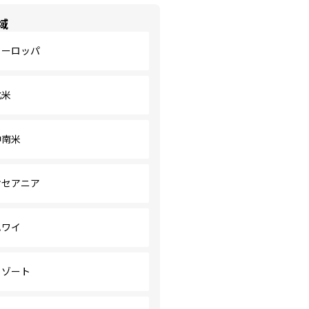
域
ヨーロッパ
北米
中南米
オセアニア
ハワイ
リゾート