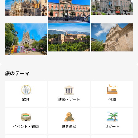
旅のテーマ
飲食
建築・アート
宿泊
イベント・観戦
世界遺産
リゾート