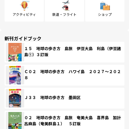
アクティビティ
鉄道・フライト
ショップ
新刊ガイドブック
１５ 地球の歩き方 島旅 伊豆大島 利島（伊豆諸
島①）３訂版
Ｃ０２ 地球の歩き方 ハワイ島 ２０２７～２０２
８
Ｊ３３ 地球の歩き方 墨田区
０２ 地球の歩き方 島旅 奄美大島 喜界島 加計
呂麻島（奄美群島１） ５訂版