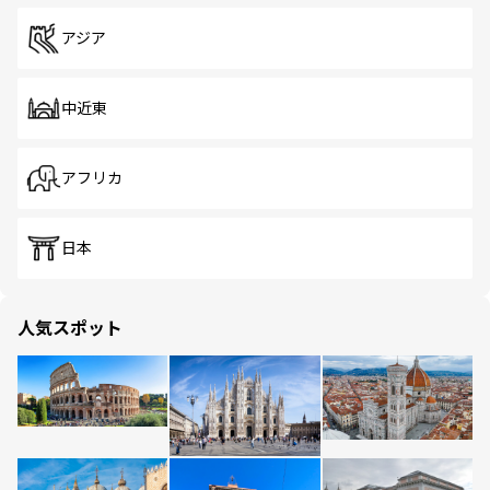
アジア
中近東
アフリカ
日本
人気スポット