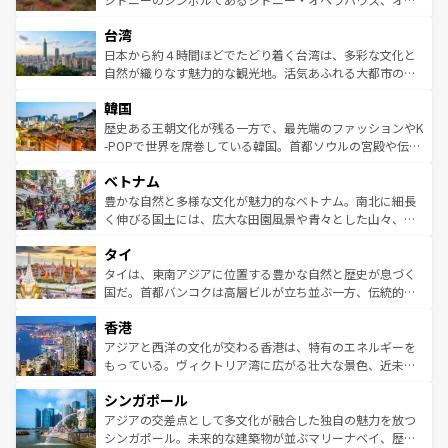
るだろう。車でのロードトリップや列車の旅も、アメリカ
文化や歴史が息づいている。「アロハスピリット」と呼ば
ストラリア東海岸北部に広がる大サンゴ礁地帯グレートバ
ならではの贅沢な旅のスタイルだ。 なお、新着のアメリカ
台湾
れるおもてなしの心で訪れる人々を迎えてくれるハワイの
リアリーフや大陸中央部にそびえるウルル（エアーズロッ
情報は
コンテンツ一覧
を参照してほしい。
人々、おいしいローカルフードやハワイアンミュージッ
ク）、タスマニアの美しい原生林やケアンズの熱帯雨林な
日本から約４時間ほどでたどり着く台湾は、多彩な文化と
ク、伝統的なフラダンスなど、すべてがハワイの魅力を彩
ど、見どころがたくさん。また、カフェやワイン、オージ
自然が織りなす魅力的な観光地。活気あふれる大都市の台
っている。訪れるたびに新しい発見と感動が待っているハ
ービーフなどの食文化も豊かで、美味しいものであふれて
北やノスタルジックな町並みが人気な九份（ジォウフェ
ワイを、存分に味わってほしい。 なお、新着のハワイ情報
韓国
いる。アクティビティも充実しており、サーフィンやダイ
ン）、静ひつな山岳地帯である台湾東部など、都市の喧騒
は
コンテンツ一覧
を参照してほしい。
ビング、ハイキングなど、アウトドア好きにはたまらな
と山間の静けさが共存しており、訪れる人に新しい発見と
歴史ある王朝文化が残る一方で、最先端のファッションやK
い。オーストラリアの多彩な魅力を存分に味わいつくそ
驚きをもたらしてくれる。また、奥深い台湾の食文化も魅
-POPで世界を席巻している韓国。首都ソウルの宮殿や伝統
う。 なお、新着のオーストラリア情報は
コンテンツ一覧
を
力で、夜市などの屋台グルメから高級料理、ヘルシーで美
家屋が並ぶエリアでは韓国の歴史と文化に浸ることがで
参照してほしい。
ベトナム
容にもいいと評判のスイーツなど、バラエティ豊かな料理
き、地方に足を延ばせば四季折々の自然美を楽しむことが
が味わえる。 なお、新着の台湾情報は
コンテンツ一覧
を参
できる。そして、キムチや焼肉、絶品のストリートフード
豊かな自然と多様な文化が魅力的なベトナム。南北に細長
照してほしい。
まで、さまざまな韓国料理が待っている。夜には、韓国な
く伸びる国土には、広大な田園風景や青々とした山々、世
らではのナイトライフも堪能できる。あたたかいホスピタ
界遺産に登録された壮大な自然景観が点在し、都市部では
タイ
リティに包まれながら、韓国の多彩な魅力を心ゆくまで味
急速な発展と共に伝統が息づく。ハノイの古い町並みやホ
わってみてほしい。 なお、新着の韓国情報は
コンテンツ一
ーチミン市のフランス統治時代の建物も、独特の雰囲気を
タイは、東南アジアに位置する豊かな自然と歴史が息づく
覧
を参照してほしい。
醸し出している。また、バラエティの豊かさとおいしさで
国だ。首都バンコクは高層ビルが立ち並ぶ一方、伝統的な
世界中の食通を魅了してやまないベトナム料理も魅力のひ
寺院や市場がいたるところに点在し、古きよき文化と現代
香港
とつ。フォーやバインミー、ベトナムコーヒーなどは、ぜ
の活気が交差している。北部ではチェンマイなどの山岳地
ひ現地で味わいたい。どの地域を訪れてもあたたかい人々
帯で自然と触れ合い、南部ではプーケットやクラビの美し
アジアと西洋の文化が交わる香港は、特有のエネルギーを
が旅行者を迎えてくれるので、きっと忘れられない旅にな
いビーチでリゾート気分を楽しむことができる。タイ料理
もっている。ヴィクトリア湾に広がる壮大な景色、近未来
るはずだ。 なお、新着のベトナム情報は
コンテンツ一覧
を
は世界的に有名で、屋台から高級レストランまで味覚を刺
的なアートスポット、そして歴史と現代が融合した町並
参照してほしい。
シンガポール
激する。気候は一年中温暖で、どの季節にも異なる楽しみ
み、どこを訪れても感動するはず。観光スポットが密集し
が待っている。親しみやすいタイの人々、仏教を中心とし
ており、効率よく見どころを回れるのも魅力。息をのむよ
アジアの交差点として多文化が融合した独自の魅力を放つ
た文化、そして多様な観光資源が、訪れる旅人を魅了し続
うな絶景から文化的な体験まで、香港を存分に楽しみ尽く
シンガポール。未来的な建築物が並ぶマリーナベイ、歴史