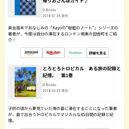
帰りおさんぽガイド♪
D-Books
2018.07.26 発売
英会話本でおなじみの「Kayoの“秘密のノート”」シリーズの
著者が、今度は自分の滞在するロンドン南東の田舎町をご紹
介！
詳細を見る
とろとろトロピカル ある旅の記録と
記憶。 第1巻
D-Books
2018.03.29 発売
子供の頃から夢見ていた南の島に滞在することになった筆者
が、島で出合うトロピカルでマジカルな45日間の記録と記
憶。