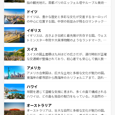
アートに溢れた街角から、地方では古代ローマ遺跡や中世
指の観光地だ。首都パリのエッフェル塔やルーブル美術館
の城塞都市、穏やかなビーチリゾートまで多彩な表情を見
といった象徴的なスポットから、田舎町の古風な美しさま
せる。地方によって風土や気候が異なるスペインはその個
ドイツ
で、幅広い魅力が詰まっている。華麗な宮殿、歴史的な大
性で訪れる人を魅了する。 なお、新着のスペイン情報は
コ
聖堂、美しいビーチ、そして豊かな自然が、訪れる者を心
ドイツは、豊かな歴史と多彩な文化が交差するヨーロッパ
ンテンツ一覧
を参照してほしい。
から魅了する。また、フランスは美食の国としても知ら
の中心に位置する国。中世の街並みが残るロマンチック街
れ、フランス料理はユネスコ無形文化遺産にも登録されて
道から、未来を先取りするようなモダンな都市まで多様な
イギリス
いる。シャンパンの発祥地であるランス、プロヴァンスの
顔を持つこの国は、どこを歩いても飽きることがない。ベ
香り高いラベンダー畑など、多彩な楽しみ方が可能だ。さ
ルリンの文化的活気、バイエルン州のアルプスの絶景、そ
イギリスは、古きよき伝統と最先端が共存する国。ウェス
らに、パリ以外の地域にも魅力が溢れており、どの街角に
してライン川沿いのワイン畑といった風景は必見。ビール
トミンスター寺院や大英博物館のようなランドマーク、歴
も豊かな歴史と文化が息づいている。パリ以外の個性あふ
とソーセージを味わいながら地元の人と過ごす楽しい時間
史ある大学都市、美しい丘陵地帯や牧歌的な風景など、エ
れる地方に足を運ぶとそれぞれで全く異なる文化を体験で
スイス
は、お酒好きな人にはぜひ体験してほしい。 なお、新着の
リアごとに異なる魅力がある。また、優雅なアフタヌーン
きるだろう。 なお、新着のフランス情報は
コンテンツ一覧
ドイツ情報は
コンテンツ一覧
を参照してほしい。
ティー、ビール好きにはたまらない英国パブ、サッカー観
スイスの国土面積は九州ほどの広さだが、運行時刻が正確
を参照してほしい。
戦など、本場だからこそできる体験も豊富。イギリスを旅
な交通網が整備されており、初心者でも安心して個人旅行
して楽しみつくそう。 なお、新着のイギリス情報は
コンテ
を楽しめる。日本同様に時刻表どおりの旅が可能だ。中世
アメリカ
ンツ一覧
を参照してほしい。
の建物がそのまま残る町や、スイスならではのユニークな
博物館もあり、アルプス観光だけでなく町歩きも満喫する
アメリカ合衆国は、広大な土地と多様な文化が魅力の国。
ことができる。国民の所得が高いため物価も高いが、旅行
東海岸の都市部から西海岸のカリフォルニアまで、訪れる
者向けの交通パス提供のサービスもあり、うまく活用すれ
場所ごとに異なる風景と体験が待っている。ニューヨーク
ハワイ
ば市内交通費無料で観光を楽しむこともできる。 なお、新
のような巨大都市は、観光、ショッピング、エンターテイ
着のスイス情報は
コンテンツ一覧
を参照してほしい。
ンメントが詰まった刺激的なスポットだ。一方、アメリカ
年間を通じて温暖な気候に恵まれ、多くの島で構成される
西部には大自然が広がり、グランドキャニオンやイエロー
ハワイは、どの島も独自の魅力をもっている。大自然の神
ストーン国立公園といった絶景が堪能できる。さらに、南
秘を感じたいなら、火山が生み出した壮大な景観を誇るハ
オーストラリア
部のニューオーリンズでは、音楽と美食が融合した独特の
ワイ島は見逃せない。また、定番の観光地といえばオアフ
文化が魅力。旅行者はアメリカの各地域で異なる魅力を楽
島だが、静かな自然を求めるならマウイ島やカウアイ島が
オーストラリアは、壮大な自然と多様な文化が魅力の国。
しみながら、その多様性と豊かな歴史を感じることができ
おすすめ。エメラルドグリーンに輝く海をはじめ、豊かな
シドニーのシンボルであるシドニー・オペラハウス、オー