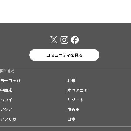
コミュニティを見る
国と地域
ヨーロッパ
北米
中南米
オセアニア
ハワイ
リゾート
アジア
中近東
アフリカ
日本