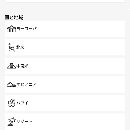
ける。 なお、新着のタイ情報は
コンテンツ一覧
を参照して
そう。 なお、新着の香港情報は
コンテンツ一覧
を参照して
と伝統を感じられるエスニックタウン、多数の緑豊かな公
ほしい。
ほしい。
園や自然保護区など、自然が調和した近代的な景観と文化
の多様性あふれるカラフルな町は、どこを歩いても新しい
国と地域
発見がある。さらに、治安のよさや充実した公共交通機関
も、旅行者にとっては魅力的なポイント。グルメも豊富
で、ホーカーズは地元の風情を楽しめる外せないスポット
ヨーロッパ
だ。訪れる人を飽きさせないシンガポールで、多様な魅力
を体感しよう。 なお、新着のシンガポール情報は
コンテン
ツ一覧
を参照してほしい。
北米
中南米
オセアニア
ハワイ
リゾート