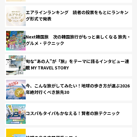
エアラインランキング 読者の投票をもとにランキン
グ形式で発表
Next韓国旅 次の韓国旅行がもっと楽しくなる 旅先・
グルメ・テクニック
旬な“あの人”が「旅」をテーマに語るインタビュー連
載 MY TRAVEL STORY
今、こんな旅がしてみたい！地球の歩き方が選ぶ2026
年絶対行くべき旅先30
コスパもタイパもかなえる！賢者の旅テクニック