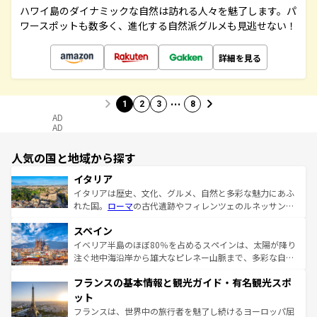
ハワイ島のダイナミックな自然は訪れる人々を魅了します。パ
ワースポットも数多く、進化する自然派グルメも見逃せない！
詳細を見る
…
1
2
3
8
AD
AD
人気の国と地域から探す
イタリア
イタリアは歴史、文化、グルメ、自然と多彩な魅力にあふ
れた国。
ローマ
の古代遺跡やフィレンツェのルネッサンス
美術、ヴェネツィアの運河など、歴史あるスポットはもち
スペイン
ろん、トスカーナの美しい田園風景やアマルフィ海岸の絶
景など、自然景観も見逃せない。観光の合間には、本場の
イベリア半島のほぼ80％を占めるスペインは、太陽が降り
ピザやパスタなど、絶品のイタリア料理を堪能することも
注ぐ地中海沿岸から雄大なピレネー山脈まで、多彩な自然
できる。朝目覚めてから夜眠るまで、すべての瞬間を楽し
と文化が詰まったヨーロッパ屈指の旅行先だ。多様な地域
フランスの基本情報と観光ガイド・有名観光スポ
ませてくれるイタリアで、忘れられない旅をしてみよう！
文化が根付くこの国では、情熱的なフラメンコ、熱気あふ
なお、新着のイタリア情報は
コンテンツ一覧
を参照してほ
れる闘牛、そして美味しいタパスが生活の一部となってい
ット
しい。
る。首都マドリードの洗練された雰囲気や、バルセロナの
フランスは、世界中の旅行者を魅了し続けるヨーロッパ屈