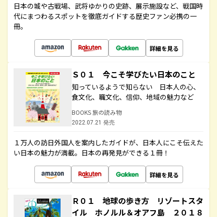
日本の城や古戦場、武将ゆかりの史跡、展示施設など、戦国時
代にまつわるスポットを徹底ガイドする歴史ファン必携の一
冊。
詳細を見る
Ｓ０１ 今こそ学びたい日本のこと
知っているようで知らない 日本人の心、
食文化、職文化、信仰、地域の魅力など
BOOKS 旅の読み物
2022.07.21 発売
１万人の訪日外国人を案内したガイドが、日本人にこそ伝えた
い日本の魅力が満載。日本の再発見ができる１冊！
詳細を見る
Ｒ０１ 地球の歩き方 リゾートスタ
イル ホノルル＆オアフ島 ２０１８