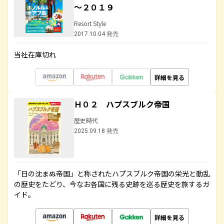
～２０１９
Resort Style
2017.10.04 発売
当社在庫切れ
詳細を見る
Ｈ０２ ハプスブルク帝国
歴史時代
2025.09.18 発売
「日の沈まぬ帝国」と称されたハプスブルク帝国の栄光と動乱
の歴史をたどり、今なお各国に残る史跡を巡る歴史を旅するガ
イド。
詳細を見る