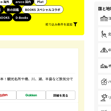
co 海外
aruco 国内
Plat
国と地
代
旅の図鑑
BOOKS スペシャルコラボ
BOOKS
D-Books
絞り込み条件を追加
図本！観光名所や橋、川、湖、半島など旅気分で
詳細を見る