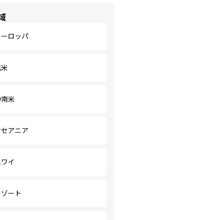
域
ヨーロッパ
北米
中南米
オセアニア
ハワイ
リゾート