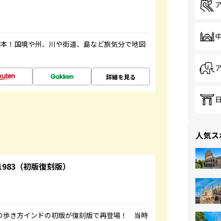
図本！国境や州、川や街道、島など旅気分で地図
詳細を見る
人気ス
-1983（初版復刻版）
球の歩き方インドの初版が復刻版で再登場！ 当時