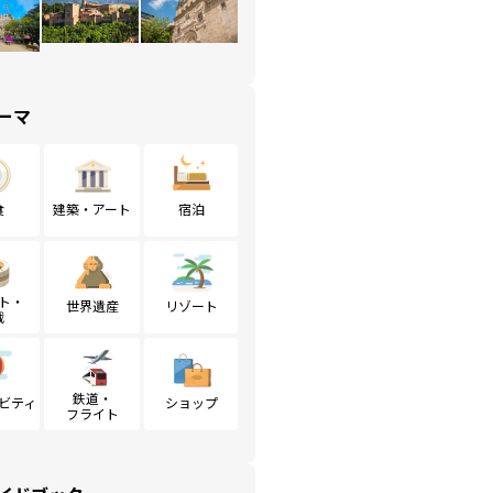
ーマ
食
建築・アート
宿泊
ト・
世界遺産
リゾート
戦
鉄道・
ビティ
ショップ
フライト