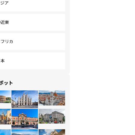
アジア
中近東
アフリカ
日本
ポット