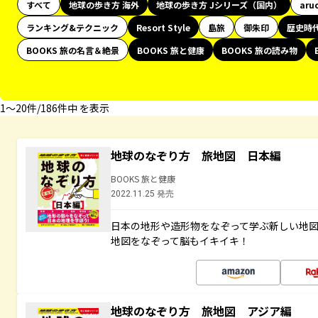
すべて
地球の歩き方 海外
地球の歩き方 Jシリーズ（国内）
aru
ランキング&テクニック
Resort Style
島旅
御朱印
歴史時
BOOKS 旅の名言＆絶景
BOOKS 旅と健康
BOOKS 旅の読み物
1〜20件/186件中 を表示
地球のなぞり方 旅地図 日本編
BOOKS 旅と健康
2022.11.25 発売
日本の地形や造形物をなぞって学ぶ新しい地
地図をなぞって脳もイキイキ！
地球のなぞり方 旅地図 アジア編