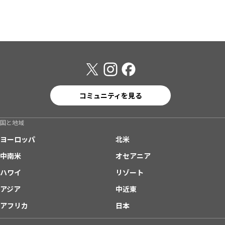
コミュニティを見る
国と地域
ヨーロッパ
北米
中南米
オセアニア
ハワイ
リゾート
アジア
中近東
アフリカ
日本