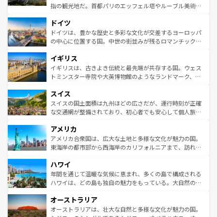
アートに溢れた街角から、地方では古代ローマ遺跡や中世
指の観光地だ。首都パリのエッフェル塔やルーブル美術館
の城塞都市、穏やかなビーチリゾートまで多彩な表情を見
といった象徴的なスポットから、田舎町の古風な美しさま
せる。地方によって風土や気候が異なるスペインはその個
ドイツ
で、幅広い魅力が詰まっている。華麗な宮殿、歴史的な大
性で訪れる人を魅了する。 なお、新着のスペイン情報は
コ
聖堂、美しいビーチ、そして豊かな自然が、訪れる者を心
ドイツは、豊かな歴史と多彩な文化が交差するヨーロッパ
ンテンツ一覧
を参照してほしい。
から魅了する。また、フランスは美食の国としても知ら
の中心に位置する国。中世の街並みが残るロマンチック街
れ、フランス料理はユネスコ無形文化遺産にも登録されて
道から、未来を先取りするようなモダンな都市まで多様な
イギリス
いる。シャンパンの発祥地であるランス、プロヴァンスの
顔を持つこの国は、どこを歩いても飽きることがない。ベ
香り高いラベンダー畑など、多彩な楽しみ方が可能だ。さ
ルリンの文化的活気、バイエルン州のアルプスの絶景、そ
イギリスは、古きよき伝統と最先端が共存する国。ウェス
らに、パリ以外の地域にも魅力が溢れており、どの街角に
してライン川沿いのワイン畑といった風景は必見。ビール
トミンスター寺院や大英博物館のようなランドマーク、歴
も豊かな歴史と文化が息づいている。パリ以外の個性あふ
とソーセージを味わいながら地元の人と過ごす楽しい時間
史ある大学都市、美しい丘陵地帯や牧歌的な風景など、エ
れる地方に足を運ぶとそれぞれで全く異なる文化を体験で
スイス
は、お酒好きな人にはぜひ体験してほしい。 なお、新着の
リアごとに異なる魅力がある。また、優雅なアフタヌーン
きるだろう。 なお、新着のフランス情報は
コンテンツ一覧
ドイツ情報は
コンテンツ一覧
を参照してほしい。
ティー、ビール好きにはたまらない英国パブ、サッカー観
スイスの国土面積は九州ほどの広さだが、運行時刻が正確
を参照してほしい。
戦など、本場だからこそできる体験も豊富。イギリスを旅
な交通網が整備されており、初心者でも安心して個人旅行
して楽しみつくそう。 なお、新着のイギリス情報は
コンテ
を楽しめる。日本同様に時刻表どおりの旅が可能だ。中世
アメリカ
ンツ一覧
を参照してほしい。
の建物がそのまま残る町や、スイスならではのユニークな
博物館もあり、アルプス観光だけでなく町歩きも満喫する
アメリカ合衆国は、広大な土地と多様な文化が魅力の国。
ことができる。国民の所得が高いため物価も高いが、旅行
東海岸の都市部から西海岸のカリフォルニアまで、訪れる
者向けの交通パス提供のサービスもあり、うまく活用すれ
場所ごとに異なる風景と体験が待っている。ニューヨーク
ハワイ
ば市内交通費無料で観光を楽しむこともできる。 なお、新
のような巨大都市は、観光、ショッピング、エンターテイ
着のスイス情報は
コンテンツ一覧
を参照してほしい。
ンメントが詰まった刺激的なスポットだ。一方、アメリカ
年間を通じて温暖な気候に恵まれ、多くの島で構成される
西部には大自然が広がり、グランドキャニオンやイエロー
ハワイは、どの島も独自の魅力をもっている。大自然の神
ストーン国立公園といった絶景が堪能できる。さらに、南
秘を感じたいなら、火山が生み出した壮大な景観を誇るハ
オーストラリア
部のニューオーリンズでは、音楽と美食が融合した独特の
ワイ島は見逃せない。また、定番の観光地といえばオアフ
文化が魅力。旅行者はアメリカの各地域で異なる魅力を楽
島だが、静かな自然を求めるならマウイ島やカウアイ島が
オーストラリアは、壮大な自然と多様な文化が魅力の国。
しみながら、その多様性と豊かな歴史を感じることができ