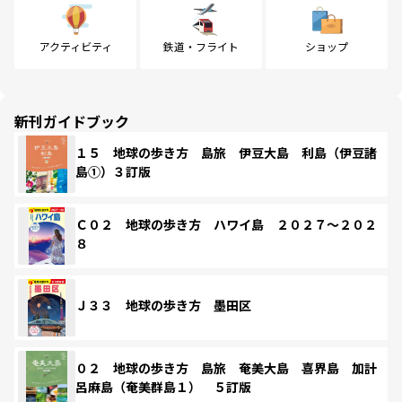
アクティビティ
鉄道・フライト
ショップ
新刊ガイドブック
１５ 地球の歩き方 島旅 伊豆大島 利島（伊豆諸
島①）３訂版
Ｃ０２ 地球の歩き方 ハワイ島 ２０２７～２０２
８
Ｊ３３ 地球の歩き方 墨田区
０２ 地球の歩き方 島旅 奄美大島 喜界島 加計
呂麻島（奄美群島１） ５訂版