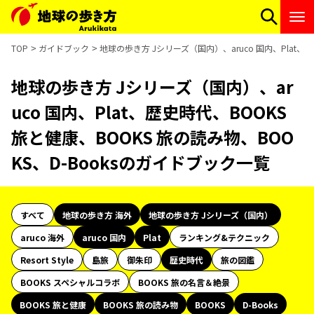
TOP
ガイドブック
地球の歩き方 Jシリーズ（国内）、aruco 国内、Plat、
地球の歩き方 Jシリーズ（国内）、ar
uco 国内、Plat、歴史時代、BOOKS
旅と健康、BOOKS 旅の読み物、BOO
KS、D-Booksのガイドブック一覧
すべて
地球の歩き方 海外
地球の歩き方 Jシリーズ（国内）
aruco 海外
aruco 国内
Plat
ランキング&テクニック
Resort Style
島旅
御朱印
歴史時代
旅の図鑑
BOOKS スペシャルコラボ
BOOKS 旅の名言＆絶景
BOOKS 旅と健康
BOOKS 旅の読み物
BOOKS
D-Books