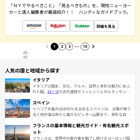
「ＮＹでやるべきこと」「見るべきもの」を、現地ニューヨー
カーと達人編集者が厳選紹介！！ ハンディなガイドブック。
詳細を見る
…
1
2
3
10
AD
AD
人気の国と地域から探す
イタリア
イタリアは歴史、文化、グルメ、自然と多彩な魅力にあふ
れた国。
ローマ
の古代遺跡やフィレンツェのルネッサンス
美術、ヴェネツィアの運河など、歴史あるスポットはもち
スペイン
ろん、トスカーナの美しい田園風景やアマルフィ海岸の絶
景など、自然景観も見逃せない。観光の合間には、本場の
イベリア半島のほぼ80％を占めるスペインは、太陽が降り
ピザやパスタなど、絶品のイタリア料理を堪能することも
注ぐ地中海沿岸から雄大なピレネー山脈まで、多彩な自然
できる。朝目覚めてから夜眠るまで、すべての瞬間を楽し
と文化が詰まったヨーロッパ屈指の旅行先だ。多様な地域
フランスの基本情報と観光ガイド・有名観光スポ
ませてくれるイタリアで、忘れられない旅をしてみよう！
文化が根付くこの国では、情熱的なフラメンコ、熱気あふ
なお、新着のイタリア情報は
コンテンツ一覧
を参照してほ
れる闘牛、そして美味しいタパスが生活の一部となってい
ット
しい。
る。首都マドリードの洗練された雰囲気や、バルセロナの
フランスは、世界中の旅行者を魅了し続けるヨーロッパ屈