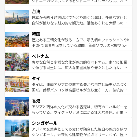
おすすめ。エメラルドグリーンに輝く海をはじめ、豊かな
シドニーのシンボルであるシドニー・オペラハウス、オー
るだろう。車でのロードトリップや列車の旅も、アメリカ
文化や歴史が息づいている。「アロハスピリット」と呼ば
ストラリア東海岸北部に広がる大サンゴ礁地帯グレートバ
ならではの贅沢な旅のスタイルだ。 なお、新着のアメリカ
台湾
れるおもてなしの心で訪れる人々を迎えてくれるハワイの
リアリーフや大陸中央部にそびえるウルル（エアーズロッ
情報は
コンテンツ一覧
を参照してほしい。
人々、おいしいローカルフードやハワイアンミュージッ
ク）、タスマニアの美しい原生林やケアンズの熱帯雨林な
日本から約４時間ほどでたどり着く台湾は、多彩な文化と
ク、伝統的なフラダンスなど、すべてがハワイの魅力を彩
ど、見どころがたくさん。また、カフェやワイン、オージ
自然が織りなす魅力的な観光地。活気あふれる大都市の台
っている。訪れるたびに新しい発見と感動が待っているハ
ービーフなどの食文化も豊かで、美味しいものであふれて
北やノスタルジックな町並みが人気な九份（ジォウフェ
ワイを、存分に味わってほしい。 なお、新着のハワイ情報
韓国
いる。アクティビティも充実しており、サーフィンやダイ
ン）、静ひつな山岳地帯である台湾東部など、都市の喧騒
は
コンテンツ一覧
を参照してほしい。
ビング、ハイキングなど、アウトドア好きにはたまらな
と山間の静けさが共存しており、訪れる人に新しい発見と
歴史ある王朝文化が残る一方で、最先端のファッションやK
い。オーストラリアの多彩な魅力を存分に味わいつくそ
驚きをもたらしてくれる。また、奥深い台湾の食文化も魅
-POPで世界を席巻している韓国。首都ソウルの宮殿や伝統
う。 なお、新着のオーストラリア情報は
コンテンツ一覧
を
力で、夜市などの屋台グルメから高級料理、ヘルシーで美
家屋が並ぶエリアでは韓国の歴史と文化に浸ることがで
参照してほしい。
ベトナム
容にもいいと評判のスイーツなど、バラエティ豊かな料理
き、地方に足を延ばせば四季折々の自然美を楽しむことが
が味わえる。 なお、新着の台湾情報は
コンテンツ一覧
を参
できる。そして、キムチや焼肉、絶品のストリートフード
豊かな自然と多様な文化が魅力的なベトナム。南北に細長
照してほしい。
まで、さまざまな韓国料理が待っている。夜には、韓国な
く伸びる国土には、広大な田園風景や青々とした山々、世
らではのナイトライフも堪能できる。あたたかいホスピタ
界遺産に登録された壮大な自然景観が点在し、都市部では
タイ
リティに包まれながら、韓国の多彩な魅力を心ゆくまで味
急速な発展と共に伝統が息づく。ハノイの古い町並みやホ
わってみてほしい。 なお、新着の韓国情報は
コンテンツ一
ーチミン市のフランス統治時代の建物も、独特の雰囲気を
タイは、東南アジアに位置する豊かな自然と歴史が息づく
覧
を参照してほしい。
醸し出している。また、バラエティの豊かさとおいしさで
国だ。首都バンコクは高層ビルが立ち並ぶ一方、伝統的な
世界中の食通を魅了してやまないベトナム料理も魅力のひ
寺院や市場がいたるところに点在し、古きよき文化と現代
香港
とつ。フォーやバインミー、ベトナムコーヒーなどは、ぜ
の活気が交差している。北部ではチェンマイなどの山岳地
ひ現地で味わいたい。どの地域を訪れてもあたたかい人々
帯で自然と触れ合い、南部ではプーケットやクラビの美し
アジアと西洋の文化が交わる香港は、特有のエネルギーを
が旅行者を迎えてくれるので、きっと忘れられない旅にな
いビーチでリゾート気分を楽しむことができる。タイ料理
もっている。ヴィクトリア湾に広がる壮大な景色、近未来
るはずだ。 なお、新着のベトナム情報は
コンテンツ一覧
を
は世界的に有名で、屋台から高級レストランまで味覚を刺
的なアートスポット、そして歴史と現代が融合した町並
参照してほしい。
シンガポール
激する。気候は一年中温暖で、どの季節にも異なる楽しみ
み、どこを訪れても感動するはず。観光スポットが密集し
が待っている。親しみやすいタイの人々、仏教を中心とし
ており、効率よく見どころを回れるのも魅力。息をのむよ
アジアの交差点として多文化が融合した独自の魅力を放つ
た文化、そして多様な観光資源が、訪れる旅人を魅了し続
うな絶景から文化的な体験まで、香港を存分に楽しみ尽く
シンガポール。未来的な建築物が並ぶマリーナベイ、歴史