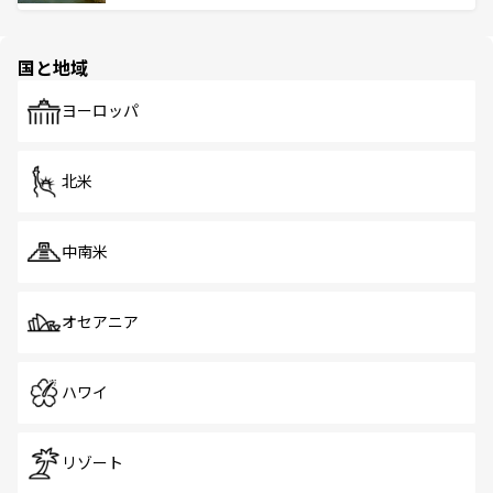
ける。 なお、新着のタイ情報は
コンテンツ一覧
を参照して
そう。 なお、新着の香港情報は
コンテンツ一覧
を参照して
と伝統を感じられるエスニックタウン、多数の緑豊かな公
ほしい。
ほしい。
園や自然保護区など、自然が調和した近代的な景観と文化
の多様性あふれるカラフルな町は、どこを歩いても新しい
国と地域
発見がある。さらに、治安のよさや充実した公共交通機関
も、旅行者にとっては魅力的なポイント。グルメも豊富
で、ホーカーズは地元の風情を楽しめる外せないスポット
ヨーロッパ
だ。訪れる人を飽きさせないシンガポールで、多様な魅力
を体感しよう。 なお、新着のシンガポール情報は
コンテン
ツ一覧
を参照してほしい。
北米
中南米
オセアニア
ハワイ
リゾート