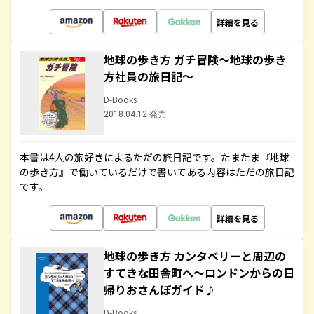
詳細を見る
地球の歩き方 ガチ冒険～地球の歩き
方社員の旅日記～
D-Books
2018.04.12 発売
本書は4人の旅好きによるただの旅日記です。たまたま『地球
の歩き方』で働いているだけで書いてある内容はただの旅日記
です。
詳細を見る
地球の歩き方 カンタベリーと周辺の
すてきな田舎町へ～ロンドンからの日
帰りおさんぽガイド♪
D-Books