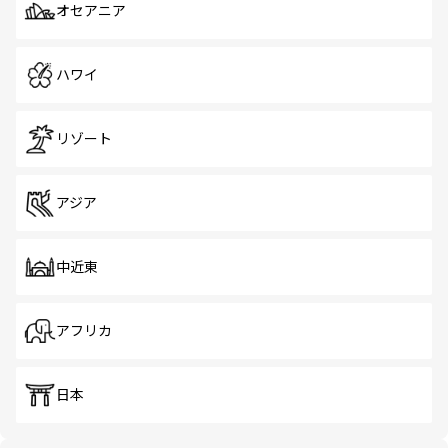
オセアニア
ハワイ
リゾート
アジア
中近東
アフリカ
日本