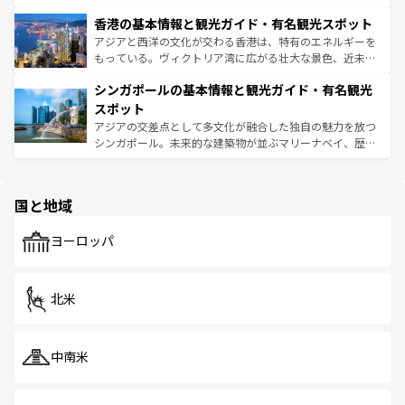
世界中の食通を魅了してやまないベトナム料理も魅力のひ
寺院や市場がいたるところに点在し、古きよき文化と現代
香港の基本情報と観光ガイド・有名観光スポット
とつ。フォーやバインミー、ベトナムコーヒーなどは、ぜ
の活気が交差している。北部ではチェンマイなどの山岳地
ひ現地で味わいたい。どの地域を訪れてもあたたかい人々
帯で自然と触れ合い、南部ではプーケットやクラビの美し
アジアと西洋の文化が交わる香港は、特有のエネルギーを
が旅行者を迎えてくれるので、きっと忘れられない旅にな
いビーチでリゾート気分を楽しむことができる。タイ料理
もっている。ヴィクトリア湾に広がる壮大な景色、近未来
るはずだ。 なお、新着のベトナム情報は
コンテンツ一覧
を
は世界的に有名で、屋台から高級レストランまで味覚を刺
的なアートスポット、そして歴史と現代が融合した町並
参照してほしい。
シンガポールの基本情報と観光ガイド・有名観光
激する。気候は一年中温暖で、どの季節にも異なる楽しみ
み、どこを訪れても感動するはず。観光スポットが密集し
が待っている。親しみやすいタイの人々、仏教を中心とし
ており、効率よく見どころを回れるのも魅力。息をのむよ
スポット
た文化、そして多様な観光資源が、訪れる旅人を魅了し続
うな絶景から文化的な体験まで、香港を存分に楽しみ尽く
アジアの交差点として多文化が融合した独自の魅力を放つ
ける。 なお、新着のタイ情報は
コンテンツ一覧
を参照して
そう。 なお、新着の香港情報は
コンテンツ一覧
を参照して
シンガポール。未来的な建築物が並ぶマリーナベイ、歴史
ほしい。
ほしい。
と伝統を感じられるエスニックタウン、多数の緑豊かな公
園や自然保護区など、自然が調和した近代的な景観と文化
の多様性あふれるカラフルな町は、どこを歩いても新しい
国と地域
発見がある。さらに、治安のよさや充実した公共交通機関
も、旅行者にとっては魅力的なポイント。グルメも豊富
で、ホーカーズは地元の風情を楽しめる外せないスポット
ヨーロッパ
だ。訪れる人を飽きさせないシンガポールで、多様な魅力
を体感しよう。 なお、新着のシンガポール情報は
コンテン
ツ一覧
を参照してほしい。
北米
中南米