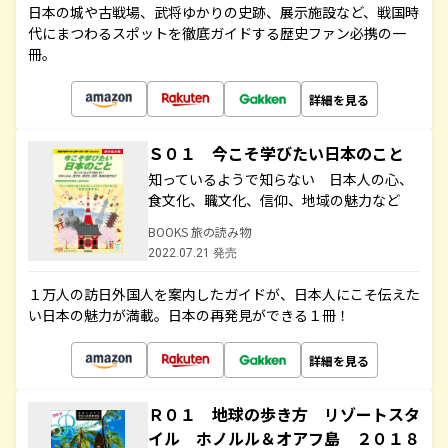
日本の城や古戦場、武将ゆかりの史跡、展示施設など、戦国時
代にまつわるスポットを徹底ガイドする歴史ファン必携の一
冊。
詳細を見る
Ｓ０１ 今こそ学びたい日本のこと
知っているようで知らない 日本人の心、
食文化、職文化、信仰、地域の魅力など
BOOKS 旅の読み物
2022.07.21 発売
１万人の訪日外国人を案内したガイドが、日本人にこそ伝えた
い日本の魅力が満載。日本の再発見ができる１冊！
詳細を見る
Ｒ０１ 地球の歩き方 リゾートスタ
イル ホノルル＆オアフ島 ２０１８