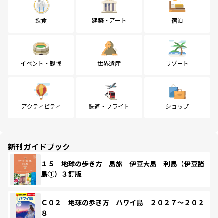
飲食
建築・アート
宿泊
イベント・観戦
世界遺産
リゾート
アクティビティ
鉄道・フライト
ショップ
新刊ガイドブック
１５ 地球の歩き方 島旅 伊豆大島 利島（伊豆諸
島①）３訂版
Ｃ０２ 地球の歩き方 ハワイ島 ２０２７～２０２
８