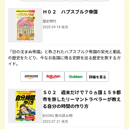
Ｈ０２ ハプスブルク帝国
歴史時代
2025.09.18 発売
「日の沈まぬ帝国」と称されたハプスブルク帝国の栄光と動乱
の歴史をたどり、今なお各国に残る史跡を巡る歴史を旅するガ
イド。
詳細を見る
Ｓ０２ 週末だけで７０ヵ国１５９都
市を旅したリーマントラベラーが教え
る自分の時間の作り方
BOOKS 旅の読み物
2022.07.21 発売