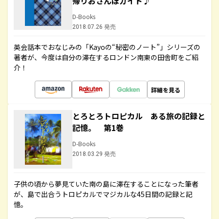
帰りおさんぽガイド♪
D-Books
2018.07.26 発売
英会話本でおなじみの「Kayoの“秘密のノート”」シリーズの
著者が、今度は自分の滞在するロンドン南東の田舎町をご紹
介！
詳細を見る
とろとろトロピカル ある旅の記録と
記憶。 第1巻
D-Books
2018.03.29 発売
子供の頃から夢見ていた南の島に滞在することになった筆者
が、島で出合うトロピカルでマジカルな45日間の記録と記
憶。