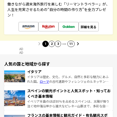
働きながら週末海外旅行を楽しむ「リーマントラベラー」が、
人生を充実させるための“自分の時間の作り方”を全力プレゼ
ン！
詳細を見る
…
1
2
3
11
AD
AD
人気の国と地域から探す
イタリア
イタリアは歴史、文化、グルメ、自然と多彩な魅力にあふ
れた国。
ローマ
の古代遺跡やフィレンツェのルネッサンス
美術、ヴェネツィアの運河など、歴史あるスポットはもち
スペインの観光ポイントと人気スポット・知ってお
ろん、トスカーナの美しい田園風景やアマルフィ海岸の絶
景など、自然景観も見逃せない。観光の合間には、本場の
くべき基本情報
ピザやパスタなど、絶品のイタリア料理を堪能することも
イベリア半島のほぼ80％を占めるスペインは、太陽が降り
できる。朝目覚めてから夜眠るまで、すべての瞬間を楽し
注ぐ地中海沿岸から雄大なピレネー山脈まで、多彩な自然
ませてくれるイタリアで、忘れられない旅をしてみよう！
と文化が詰まったヨーロッパ屈指の旅行先だ。多様な地域
なお、新着のイタリア情報は
コンテンツ一覧
を参照してほ
フランスの基本情報と観光ガイド・有名観光スポ
文化が根付くこの国では、情熱的なフラメンコ、熱気あふ