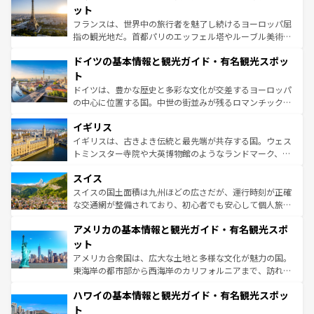
しい。
れる闘牛、そして美味しいタパスが生活の一部となってい
ット
る。首都マドリードの洗練された雰囲気や、バルセロナの
フランスは、世界中の旅行者を魅了し続けるヨーロッパ屈
アートに溢れた街角から、地方では古代ローマ遺跡や中世
指の観光地だ。首都パリのエッフェル塔やルーブル美術館
の城塞都市、穏やかなビーチリゾートまで多彩な表情を見
といった象徴的なスポットから、田舎町の古風な美しさま
せる。地方によって風土や気候が異なるスペインはその個
ドイツの基本情報と観光ガイド・有名観光スポッ
で、幅広い魅力が詰まっている。華麗な宮殿、歴史的な大
性で訪れる人を魅了する。 なお、新着のスペイン情報は
コ
聖堂、美しいビーチ、そして豊かな自然が、訪れる者を心
ト
ンテンツ一覧
を参照してほしい。
から魅了する。また、フランスは美食の国としても知ら
ドイツは、豊かな歴史と多彩な文化が交差するヨーロッパ
れ、フランス料理はユネスコ無形文化遺産にも登録されて
の中心に位置する国。中世の街並みが残るロマンチック街
いる。シャンパンの発祥地であるランス、プロヴァンスの
道から、未来を先取りするようなモダンな都市まで多様な
香り高いラベンダー畑など、多彩な楽しみ方が可能だ。さ
イギリス
顔を持つこの国は、どこを歩いても飽きることがない。ベ
らに、パリ以外の地域にも魅力が溢れており、どの街角に
ルリンの文化的活気、バイエルン州のアルプスの絶景、そ
イギリスは、古きよき伝統と最先端が共存する国。ウェス
も豊かな歴史と文化が息づいている。パリ以外の個性あふ
してライン川沿いのワイン畑といった風景は必見。ビール
トミンスター寺院や大英博物館のようなランドマーク、歴
れる地方に足を運ぶとそれぞれで全く異なる文化を体験で
とソーセージを味わいながら地元の人と過ごす楽しい時間
史ある大学都市、美しい丘陵地帯や牧歌的な風景など、エ
きるだろう。 なお、新着のフランス情報は
コンテンツ一覧
スイス
は、お酒好きな人にはぜひ体験してほしい。 なお、新着の
リアごとに異なる魅力がある。また、優雅なアフタヌーン
を参照してほしい。
ドイツ情報は
コンテンツ一覧
を参照してほしい。
ティー、ビール好きにはたまらない英国パブ、サッカー観
スイスの国土面積は九州ほどの広さだが、運行時刻が正確
戦など、本場だからこそできる体験も豊富。イギリスを旅
な交通網が整備されており、初心者でも安心して個人旅行
して楽しみつくそう。 なお、新着のイギリス情報は
コンテ
を楽しめる。日本同様に時刻表どおりの旅が可能だ。中世
アメリカの基本情報と観光ガイド・有名観光スポ
ンツ一覧
を参照してほしい。
の建物がそのまま残る町や、スイスならではのユニークな
博物館もあり、アルプス観光だけでなく町歩きも満喫する
ット
ことができる。国民の所得が高いため物価も高いが、旅行
アメリカ合衆国は、広大な土地と多様な文化が魅力の国。
者向けの交通パス提供のサービスもあり、うまく活用すれ
東海岸の都市部から西海岸のカリフォルニアまで、訪れる
ば市内交通費無料で観光を楽しむこともできる。 なお、新
場所ごとに異なる風景と体験が待っている。ニューヨーク
着のスイス情報は
コンテンツ一覧
を参照してほしい。
ハワイの基本情報と観光ガイド・有名観光スポッ
のような巨大都市は、観光、ショッピング、エンターテイ
ンメントが詰まった刺激的なスポットだ。一方、アメリカ
ト