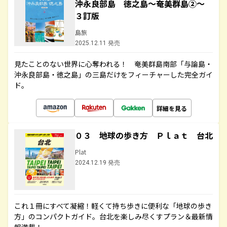
沖永良部島 徳之島～奄美群島②～
３訂版
島旅
2025.12.11 発売
見たことのない世界に心奪われる！ 奄美群島南部「与論島・
沖永良部島・徳之島」の三島だけをフィーチャーした完全ガイ
ド。
詳細を見る
０３ 地球の歩き方 Ｐｌａｔ 台北
Plat
2024.12.19 発売
これ１冊にすべて凝縮！軽くて持ち歩きに便利な「地球の歩き
方」のコンパクトガイド。台北を楽しみ尽くすプラン＆最新情