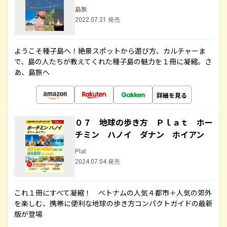
島旅
2022.07.21 発売
ようこそ種子島へ！絶景スポットから遊び方、カルチャーま
で、島の人たちが教えてくれた種子島の魅力を１冊に凝縮。さ
あ、島旅へ
詳細を見る
０７ 地球の歩き方 Ｐｌａｔ ホー
チミン ハノイ ダナン ホイアン
Plat
2024.07.04 発売
これ１冊にすべて凝縮！ ベトナムの人気４都市＋人気の郊外
を楽しむ、携帯に便利な地球の歩き方コンパクトガイドの最新
版が登場