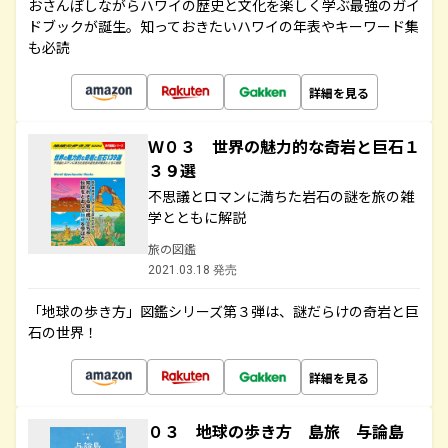
おさんぽしながらハワイの歴史と文化を楽しく学ぶ最強のガイ
ドブックが誕生。知っておきたいハワイの年表やキーワード集
も必読
詳細を見る
Ｗ０３ 世界の魅力的な奇岩と巨石１
３９選
不思議とロマンに満ちた岩石の謎を旅の雑
学とともに解説
旅の図鑑
2021.03.18 発売
「地球の歩き方」図鑑シリーズ第３弾は、謎だらけの奇岩と巨
石の世界！
詳細を見る
０３ 地球の歩き方 島旅 与論島