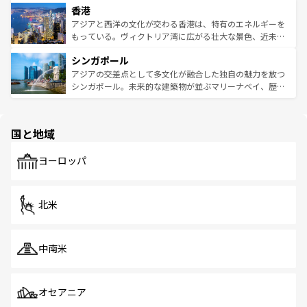
香港
とつ。フォーやバインミー、ベトナムコーヒーなどは、ぜ
の活気が交差している。北部ではチェンマイなどの山岳地
ひ現地で味わいたい。どの地域を訪れてもあたたかい人々
帯で自然と触れ合い、南部ではプーケットやクラビの美し
アジアと西洋の文化が交わる香港は、特有のエネルギーを
が旅行者を迎えてくれるので、きっと忘れられない旅にな
いビーチでリゾート気分を楽しむことができる。タイ料理
もっている。ヴィクトリア湾に広がる壮大な景色、近未来
るはずだ。 なお、新着のベトナム情報は
コンテンツ一覧
を
は世界的に有名で、屋台から高級レストランまで味覚を刺
的なアートスポット、そして歴史と現代が融合した町並
参照してほしい。
シンガポール
激する。気候は一年中温暖で、どの季節にも異なる楽しみ
み、どこを訪れても感動するはず。観光スポットが密集し
が待っている。親しみやすいタイの人々、仏教を中心とし
ており、効率よく見どころを回れるのも魅力。息をのむよ
アジアの交差点として多文化が融合した独自の魅力を放つ
た文化、そして多様な観光資源が、訪れる旅人を魅了し続
うな絶景から文化的な体験まで、香港を存分に楽しみ尽く
シンガポール。未来的な建築物が並ぶマリーナベイ、歴史
ける。 なお、新着のタイ情報は
コンテンツ一覧
を参照して
そう。 なお、新着の香港情報は
コンテンツ一覧
を参照して
と伝統を感じられるエスニックタウン、多数の緑豊かな公
ほしい。
ほしい。
園や自然保護区など、自然が調和した近代的な景観と文化
の多様性あふれるカラフルな町は、どこを歩いても新しい
国と地域
発見がある。さらに、治安のよさや充実した公共交通機関
も、旅行者にとっては魅力的なポイント。グルメも豊富
で、ホーカーズは地元の風情を楽しめる外せないスポット
ヨーロッパ
だ。訪れる人を飽きさせないシンガポールで、多様な魅力
を体感しよう。 なお、新着のシンガポール情報は
コンテン
ツ一覧
を参照してほしい。
北米
中南米
オセアニア