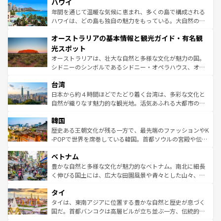
着のスイス情報は
コンテンツ一覧
を参照してほしい。
ハワイ
のような巨大都市は、観光、ショッピング、エンターテイ
ンメントが詰まった刺激的なスポットだ。一方、アメリカ
年間を通じて温暖な気候に恵まれ、多くの島で構成される
西部には大自然が広がり、グランドキャニオンやイエロー
ハワイは、どの島も独自の魅力をもっている。大自然の神
ストーン国立公園といった絶景が堪能できる。さらに、南
秘を感じたいなら、火山が生み出した壮大な景観を誇るハ
オーストラリアの基本情報と観光ガイド・有名観
部のニューオーリンズでは、音楽と美食が融合した独特の
ワイ島は見逃せない。また、定番の観光地といえばオアフ
文化が魅力。旅行者はアメリカの各地域で異なる魅力を楽
島だが、静かな自然を求めるならマウイ島やカウアイ島が
光スポット
しみながら、その多様性と豊かな歴史を感じることができ
おすすめ。エメラルドグリーンに輝く海をはじめ、豊かな
オーストラリアは、壮大な自然と多様な文化が魅力の国。
るだろう。車でのロードトリップや列車の旅も、アメリカ
文化や歴史が息づいている。「アロハスピリット」と呼ば
シドニーのシンボルであるシドニー・オペラハウス、オー
ならではの贅沢な旅のスタイルだ。 なお、新着のアメリカ
れるおもてなしの心で訪れる人々を迎えてくれるハワイの
ストラリア東海岸北部に広がる大サンゴ礁地帯グレートバ
情報は
コンテンツ一覧
を参照してほしい。
人々、おいしいローカルフードやハワイアンミュージッ
台湾
リアリーフや大陸中央部にそびえるウルル（エアーズロッ
ク、伝統的なフラダンスなど、すべてがハワイの魅力を彩
ク）、タスマニアの美しい原生林やケアンズの熱帯雨林な
日本から約４時間ほどでたどり着く台湾は、多彩な文化と
っている。訪れるたびに新しい発見と感動が待っているハ
ど、見どころがたくさん。また、カフェやワイン、オージ
自然が織りなす魅力的な観光地。活気あふれる大都市の台
ワイを、存分に味わってほしい。 なお、新着のハワイ情報
ービーフなどの食文化も豊かで、美味しいものであふれて
北やノスタルジックな町並みが人気な九份（ジォウフェ
は
コンテンツ一覧
を参照してほしい。
韓国
いる。アクティビティも充実しており、サーフィンやダイ
ン）、静ひつな山岳地帯である台湾東部など、都市の喧騒
ビング、ハイキングなど、アウトドア好きにはたまらな
と山間の静けさが共存しており、訪れる人に新しい発見と
歴史ある王朝文化が残る一方で、最先端のファッションやK
い。オーストラリアの多彩な魅力を存分に味わいつくそ
驚きをもたらしてくれる。また、奥深い台湾の食文化も魅
-POPで世界を席巻している韓国。首都ソウルの宮殿や伝統
う。 なお、新着のオーストラリア情報は
コンテンツ一覧
を
力で、夜市などの屋台グルメから高級料理、ヘルシーで美
家屋が並ぶエリアでは韓国の歴史と文化に浸ることがで
参照してほしい。
ベトナム
容にもいいと評判のスイーツなど、バラエティ豊かな料理
き、地方に足を延ばせば四季折々の自然美を楽しむことが
が味わえる。 なお、新着の台湾情報は
コンテンツ一覧
を参
できる。そして、キムチや焼肉、絶品のストリートフード
豊かな自然と多様な文化が魅力的なベトナム。南北に細長
照してほしい。
まで、さまざまな韓国料理が待っている。夜には、韓国な
く伸びる国土には、広大な田園風景や青々とした山々、世
らではのナイトライフも堪能できる。あたたかいホスピタ
界遺産に登録された壮大な自然景観が点在し、都市部では
タイ
リティに包まれながら、韓国の多彩な魅力を心ゆくまで味
急速な発展と共に伝統が息づく。ハノイの古い町並みやホ
わってみてほしい。 なお、新着の韓国情報は
コンテンツ一
ーチミン市のフランス統治時代の建物も、独特の雰囲気を
タイは、東南アジアに位置する豊かな自然と歴史が息づく
覧
を参照してほしい。
醸し出している。また、バラエティの豊かさとおいしさで
国だ。首都バンコクは高層ビルが立ち並ぶ一方、伝統的な
世界中の食通を魅了してやまないベトナム料理も魅力のひ
寺院や市場がいたるところに点在し、古きよき文化と現代