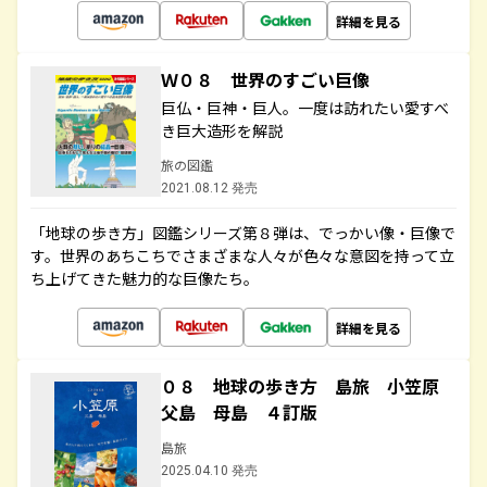
詳細を見る
Ｗ０８ 世界のすごい巨像
巨仏・巨神・巨人。一度は訪れたい愛すべ
き巨大造形を解説
旅の図鑑
2021.08.12 発売
「地球の歩き方」図鑑シリーズ第８弾は、でっかい像・巨像で
す。世界のあちこちでさまざまな人々が色々な意図を持って立
ち上げてきた魅力的な巨像たち。
詳細を見る
０８ 地球の歩き方 島旅 小笠原
父島 母島 ４訂版
島旅
2025.04.10 発売