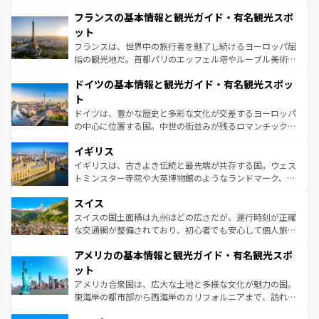
ませてくれるイタリアで、忘れられない旅をしてみよう！
と文化が詰まったヨーロッパ屈指の旅行先だ。多様な地域
なお、新着のイタリア情報は
コンテンツ一覧
を参照してほ
フランスの基本情報と観光ガイド・有名観光スポ
文化が根付くこの国では、情熱的なフラメンコ、熱気あふ
しい。
れる闘牛、そして美味しいタパスが生活の一部となってい
ット
る。首都マドリードの洗練された雰囲気や、バルセロナの
フランスは、世界中の旅行者を魅了し続けるヨーロッパ屈
アートに溢れた街角から、地方では古代ローマ遺跡や中世
指の観光地だ。首都パリのエッフェル塔やルーブル美術館
の城塞都市、穏やかなビーチリゾートまで多彩な表情を見
といった象徴的なスポットから、田舎町の古風な美しさま
せる。地方によって風土や気候が異なるスペインはその個
ドイツの基本情報と観光ガイド・有名観光スポッ
で、幅広い魅力が詰まっている。華麗な宮殿、歴史的な大
性で訪れる人を魅了する。 なお、新着のスペイン情報は
コ
聖堂、美しいビーチ、そして豊かな自然が、訪れる者を心
ト
ンテンツ一覧
を参照してほしい。
から魅了する。また、フランスは美食の国としても知ら
ドイツは、豊かな歴史と多彩な文化が交差するヨーロッパ
れ、フランス料理はユネスコ無形文化遺産にも登録されて
の中心に位置する国。中世の街並みが残るロマンチック街
いる。シャンパンの発祥地であるランス、プロヴァンスの
道から、未来を先取りするようなモダンな都市まで多様な
香り高いラベンダー畑など、多彩な楽しみ方が可能だ。さ
イギリス
顔を持つこの国は、どこを歩いても飽きることがない。ベ
らに、パリ以外の地域にも魅力が溢れており、どの街角に
ルリンの文化的活気、バイエルン州のアルプスの絶景、そ
イギリスは、古きよき伝統と最先端が共存する国。ウェス
も豊かな歴史と文化が息づいている。パリ以外の個性あふ
してライン川沿いのワイン畑といった風景は必見。ビール
トミンスター寺院や大英博物館のようなランドマーク、歴
れる地方に足を運ぶとそれぞれで全く異なる文化を体験で
とソーセージを味わいながら地元の人と過ごす楽しい時間
史ある大学都市、美しい丘陵地帯や牧歌的な風景など、エ
きるだろう。 なお、新着のフランス情報は
コンテンツ一覧
スイス
は、お酒好きな人にはぜひ体験してほしい。 なお、新着の
リアごとに異なる魅力がある。また、優雅なアフタヌーン
を参照してほしい。
ドイツ情報は
コンテンツ一覧
を参照してほしい。
ティー、ビール好きにはたまらない英国パブ、サッカー観
スイスの国土面積は九州ほどの広さだが、運行時刻が正確
戦など、本場だからこそできる体験も豊富。イギリスを旅
な交通網が整備されており、初心者でも安心して個人旅行
して楽しみつくそう。 なお、新着のイギリス情報は
コンテ
を楽しめる。日本同様に時刻表どおりの旅が可能だ。中世
アメリカの基本情報と観光ガイド・有名観光スポ
ンツ一覧
を参照してほしい。
の建物がそのまま残る町や、スイスならではのユニークな
博物館もあり、アルプス観光だけでなく町歩きも満喫する
ット
ことができる。国民の所得が高いため物価も高いが、旅行
アメリカ合衆国は、広大な土地と多様な文化が魅力の国。
者向けの交通パス提供のサービスもあり、うまく活用すれ
東海岸の都市部から西海岸のカリフォルニアまで、訪れる
ば市内交通費無料で観光を楽しむこともできる。 なお、新
場所ごとに異なる風景と体験が待っている。ニューヨーク