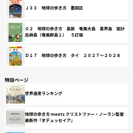
Ｊ３３ 地球の歩き方 墨田区
０２ 地球の歩き方 島旅 奄美大島 喜界島 加計
呂麻島（奄美群島１） ５訂版
Ｄ１７ 地球の歩き方 タイ ２０２７～２０２８
特設ページ
世界遺産ランキング
地球の歩き方 meets クリストファー・ノーラン監督
最新作『オデュッセイア』