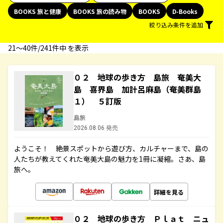
BOOKS 旅と健康
BOOKS 旅の読み物
BOOKS
D-Books
絞り込み条件を追加
21〜40件/241件中 を表示
０２ 地球の歩き方 島旅 奄美大
島 喜界島 加計呂麻島（奄美群島
１） ５訂版
島旅
2026.08.06 発売
ようこそ！ 絶景スポットから遊び方、カルチャーまで、島の
人たちが教えてくれた奄美大島の魅力を1冊に凝縮。さあ、島
旅へ。
詳細を見る
０２ 地球の歩き方 Ｐｌａｔ ニュ