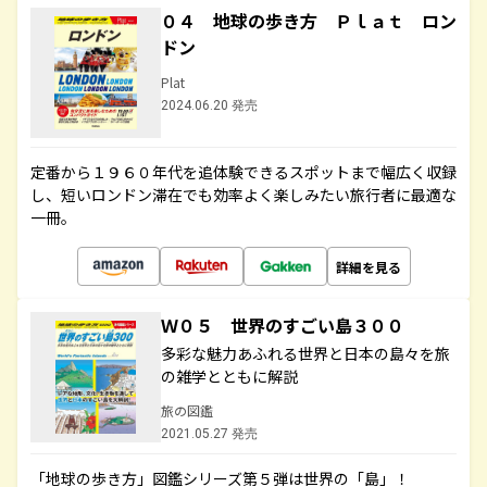
０４ 地球の歩き方 Ｐｌａｔ ロン
ドン
Plat
2024.06.20 発売
定番から１９６０年代を追体験できるスポットまで幅広く収録
し、短いロンドン滞在でも効率よく楽しみたい旅行者に最適な
一冊。
詳細を見る
Ｗ０５ 世界のすごい島３００
多彩な魅力あふれる世界と日本の島々を旅
の雑学とともに解説
旅の図鑑
2021.05.27 発売
「地球の歩き方」図鑑シリーズ第５弾は世界の「島」！