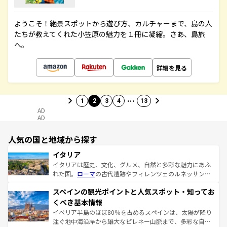
ようこそ！絶景スポットから遊び方、カルチャーまで、島の人
たちが教えてくれた小笠原の魅力を１冊に凝縮。さあ、島旅
へ。
詳細を見る
…
1
2
3
4
13
AD
AD
人気の国と地域から探す
イタリア
イタリアは歴史、文化、グルメ、自然と多彩な魅力にあふ
れた国。
ローマ
の古代遺跡やフィレンツェのルネッサンス
美術、ヴェネツィアの運河など、歴史あるスポットはもち
スペインの観光ポイントと人気スポット・知ってお
ろん、トスカーナの美しい田園風景やアマルフィ海岸の絶
景など、自然景観も見逃せない。観光の合間には、本場の
くべき基本情報
ピザやパスタなど、絶品のイタリア料理を堪能することも
イベリア半島のほぼ80％を占めるスペインは、太陽が降り
できる。朝目覚めてから夜眠るまで、すべての瞬間を楽し
注ぐ地中海沿岸から雄大なピレネー山脈まで、多彩な自然