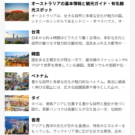
オーストラリアの基本情報と観光ガイド・有名観
部のニューオーリンズでは、音楽と美食が融合した独特の
ワイ島は見逃せない。また、定番の観光地といえばオアフ
文化が魅力。旅行者はアメリカの各地域で異なる魅力を楽
島だが、静かな自然を求めるならマウイ島やカウアイ島が
光スポット
しみながら、その多様性と豊かな歴史を感じることができ
おすすめ。エメラルドグリーンに輝く海をはじめ、豊かな
オーストラリアは、壮大な自然と多様な文化が魅力の国。
るだろう。車でのロードトリップや列車の旅も、アメリカ
文化や歴史が息づいている。「アロハスピリット」と呼ば
シドニーのシンボルであるシドニー・オペラハウス、オー
ならではの贅沢な旅のスタイルだ。 なお、新着のアメリカ
れるおもてなしの心で訪れる人々を迎えてくれるハワイの
ストラリア東海岸北部に広がる大サンゴ礁地帯グレートバ
情報は
コンテンツ一覧
を参照してほしい。
人々、おいしいローカルフードやハワイアンミュージッ
台湾
リアリーフや大陸中央部にそびえるウルル（エアーズロッ
ク、伝統的なフラダンスなど、すべてがハワイの魅力を彩
ク）、タスマニアの美しい原生林やケアンズの熱帯雨林な
日本から約４時間ほどでたどり着く台湾は、多彩な文化と
っている。訪れるたびに新しい発見と感動が待っているハ
ど、見どころがたくさん。また、カフェやワイン、オージ
自然が織りなす魅力的な観光地。活気あふれる大都市の台
ワイを、存分に味わってほしい。 なお、新着のハワイ情報
ービーフなどの食文化も豊かで、美味しいものであふれて
北やノスタルジックな町並みが人気な九份（ジォウフェ
は
コンテンツ一覧
を参照してほしい。
韓国
いる。アクティビティも充実しており、サーフィンやダイ
ン）、静ひつな山岳地帯である台湾東部など、都市の喧騒
ビング、ハイキングなど、アウトドア好きにはたまらな
と山間の静けさが共存しており、訪れる人に新しい発見と
歴史ある王朝文化が残る一方で、最先端のファッションやK
い。オーストラリアの多彩な魅力を存分に味わいつくそ
驚きをもたらしてくれる。また、奥深い台湾の食文化も魅
-POPで世界を席巻している韓国。首都ソウルの宮殿や伝統
う。 なお、新着のオーストラリア情報は
コンテンツ一覧
を
力で、夜市などの屋台グルメから高級料理、ヘルシーで美
家屋が並ぶエリアでは韓国の歴史と文化に浸ることがで
参照してほしい。
ベトナム
容にもいいと評判のスイーツなど、バラエティ豊かな料理
き、地方に足を延ばせば四季折々の自然美を楽しむことが
が味わえる。 なお、新着の台湾情報は
コンテンツ一覧
を参
できる。そして、キムチや焼肉、絶品のストリートフード
豊かな自然と多様な文化が魅力的なベトナム。南北に細長
照してほしい。
まで、さまざまな韓国料理が待っている。夜には、韓国な
く伸びる国土には、広大な田園風景や青々とした山々、世
らではのナイトライフも堪能できる。あたたかいホスピタ
界遺産に登録された壮大な自然景観が点在し、都市部では
タイ
リティに包まれながら、韓国の多彩な魅力を心ゆくまで味
急速な発展と共に伝統が息づく。ハノイの古い町並みやホ
わってみてほしい。 なお、新着の韓国情報は
コンテンツ一
ーチミン市のフランス統治時代の建物も、独特の雰囲気を
タイは、東南アジアに位置する豊かな自然と歴史が息づく
覧
を参照してほしい。
醸し出している。また、バラエティの豊かさとおいしさで
国だ。首都バンコクは高層ビルが立ち並ぶ一方、伝統的な
世界中の食通を魅了してやまないベトナム料理も魅力のひ
寺院や市場がいたるところに点在し、古きよき文化と現代
香港
とつ。フォーやバインミー、ベトナムコーヒーなどは、ぜ
の活気が交差している。北部ではチェンマイなどの山岳地
ひ現地で味わいたい。どの地域を訪れてもあたたかい人々
帯で自然と触れ合い、南部ではプーケットやクラビの美し
アジアと西洋の文化が交わる香港は、特有のエネルギーを
が旅行者を迎えてくれるので、きっと忘れられない旅にな
いビーチでリゾート気分を楽しむことができる。タイ料理
もっている。ヴィクトリア湾に広がる壮大な景色、近未来