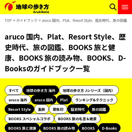
TOP
ガイドブック
aruco 国内、Plat、Resort Style、歴史時代、旅の
aruco 国内、Plat、Resort Style、歴
史時代、旅の図鑑、BOOKS 旅と健
康、BOOKS 旅の読み物、BOOKS、D-
Booksのガイドブック一覧
すべて
地球の歩き方 海外
地球の歩き方 Jシリーズ（国内）
aruco 海外
aruco 国内
Plat
ランキング&テクニック
Resort Style
島旅
御朱印
歴史時代
旅の図鑑
BOOKS スペシャルコラボ
BOOKS 旅の名言＆絶景
BOOKS 旅と健康
BOOKS 旅の読み物
BOOKS
D-Books