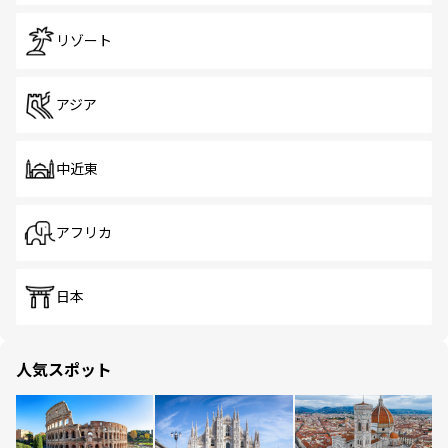
リゾート
アジア
中近東
アフリカ
日本
人気スポット