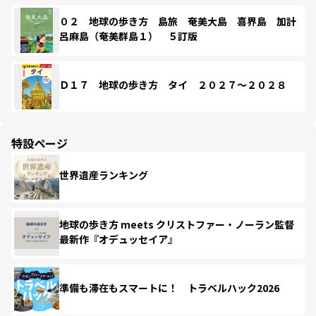
０２ 地球の歩き方 島旅 奄美大島 喜界島 加計
呂麻島（奄美群島１） ５訂版
Ｄ１７ 地球の歩き方 タイ ２０２７～２０２８
特設ページ
世界遺産ランキング
地球の歩き方 meets クリストファー・ノーラン監督
最新作『オデュッセイア』
準備も滞在もスマートに！ トラベルハック2026