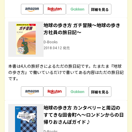
詳細を見る
地球の歩き方 ガチ冒険～地球の歩き
方社員の旅日記～
D-Books
2018.04.12 発売
本書は4人の旅好きによるただの旅日記です。たまたま『地球
の歩き方』で働いているだけで書いてある内容はただの旅日記
です。
詳細を見る
地球の歩き方 カンタベリーと周辺の
すてきな田舎町へ～ロンドンからの日
帰りおさんぽガイド♪
D-Books