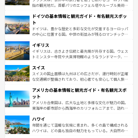
アートに溢れた街角から、地方では古代ローマ遺跡や中世
指の観光地だ。首都パリのエッフェル塔やルーブル美術館
の城塞都市、穏やかなビーチリゾートまで多彩な表情を見
といった象徴的なスポットから、田舎町の古風な美しさま
せる。地方によって風土や気候が異なるスペインはその個
ドイツの基本情報と観光ガイド・有名観光スポッ
で、幅広い魅力が詰まっている。華麗な宮殿、歴史的な大
性で訪れる人を魅了する。 なお、新着のスペイン情報は
コ
聖堂、美しいビーチ、そして豊かな自然が、訪れる者を心
ト
ンテンツ一覧
を参照してほしい。
から魅了する。また、フランスは美食の国としても知ら
ドイツは、豊かな歴史と多彩な文化が交差するヨーロッパ
れ、フランス料理はユネスコ無形文化遺産にも登録されて
の中心に位置する国。中世の街並みが残るロマンチック街
いる。シャンパンの発祥地であるランス、プロヴァンスの
道から、未来を先取りするようなモダンな都市まで多様な
香り高いラベンダー畑など、多彩な楽しみ方が可能だ。さ
イギリス
顔を持つこの国は、どこを歩いても飽きることがない。ベ
らに、パリ以外の地域にも魅力が溢れており、どの街角に
ルリンの文化的活気、バイエルン州のアルプスの絶景、そ
イギリスは、古きよき伝統と最先端が共存する国。ウェス
も豊かな歴史と文化が息づいている。パリ以外の個性あふ
してライン川沿いのワイン畑といった風景は必見。ビール
トミンスター寺院や大英博物館のようなランドマーク、歴
れる地方に足を運ぶとそれぞれで全く異なる文化を体験で
とソーセージを味わいながら地元の人と過ごす楽しい時間
史ある大学都市、美しい丘陵地帯や牧歌的な風景など、エ
きるだろう。 なお、新着のフランス情報は
コンテンツ一覧
スイス
は、お酒好きな人にはぜひ体験してほしい。 なお、新着の
リアごとに異なる魅力がある。また、優雅なアフタヌーン
を参照してほしい。
ドイツ情報は
コンテンツ一覧
を参照してほしい。
ティー、ビール好きにはたまらない英国パブ、サッカー観
スイスの国土面積は九州ほどの広さだが、運行時刻が正確
戦など、本場だからこそできる体験も豊富。イギリスを旅
な交通網が整備されており、初心者でも安心して個人旅行
して楽しみつくそう。 なお、新着のイギリス情報は
コンテ
を楽しめる。日本同様に時刻表どおりの旅が可能だ。中世
アメリカの基本情報と観光ガイド・有名観光スポ
ンツ一覧
を参照してほしい。
の建物がそのまま残る町や、スイスならではのユニークな
博物館もあり、アルプス観光だけでなく町歩きも満喫する
ット
ことができる。国民の所得が高いため物価も高いが、旅行
アメリカ合衆国は、広大な土地と多様な文化が魅力の国。
者向けの交通パス提供のサービスもあり、うまく活用すれ
東海岸の都市部から西海岸のカリフォルニアまで、訪れる
ば市内交通費無料で観光を楽しむこともできる。 なお、新
場所ごとに異なる風景と体験が待っている。ニューヨーク
着のスイス情報は
コンテンツ一覧
を参照してほしい。
ハワイ
のような巨大都市は、観光、ショッピング、エンターテイ
ンメントが詰まった刺激的なスポットだ。一方、アメリカ
年間を通じて温暖な気候に恵まれ、多くの島で構成される
西部には大自然が広がり、グランドキャニオンやイエロー
ハワイは、どの島も独自の魅力をもっている。大自然の神
ストーン国立公園といった絶景が堪能できる。さらに、南
秘を感じたいなら、火山が生み出した壮大な景観を誇るハ