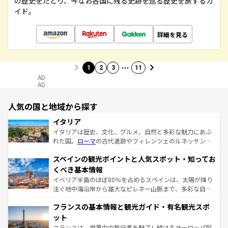
の歴史をたどり、今なお各国に残る史跡を巡る歴史を旅するガ
イド。
詳細を見る
…
1
2
3
11
AD
AD
人気の国と地域から探す
イタリア
イタリアは歴史、文化、グルメ、自然と多彩な魅力にあふ
れた国。
ローマ
の古代遺跡やフィレンツェのルネッサンス
美術、ヴェネツィアの運河など、歴史あるスポットはもち
スペインの観光ポイントと人気スポット・知ってお
ろん、トスカーナの美しい田園風景やアマルフィ海岸の絶
景など、自然景観も見逃せない。観光の合間には、本場の
くべき基本情報
ピザやパスタなど、絶品のイタリア料理を堪能することも
イベリア半島のほぼ80％を占めるスペインは、太陽が降り
できる。朝目覚めてから夜眠るまで、すべての瞬間を楽し
注ぐ地中海沿岸から雄大なピレネー山脈まで、多彩な自然
ませてくれるイタリアで、忘れられない旅をしてみよう！
と文化が詰まったヨーロッパ屈指の旅行先だ。多様な地域
なお、新着のイタリア情報は
コンテンツ一覧
を参照してほ
フランスの基本情報と観光ガイド・有名観光スポ
文化が根付くこの国では、情熱的なフラメンコ、熱気あふ
しい。
れる闘牛、そして美味しいタパスが生活の一部となってい
ット
る。首都マドリードの洗練された雰囲気や、バルセロナの
フランスは、世界中の旅行者を魅了し続けるヨーロッパ屈