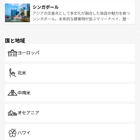
るはずだ。 なお、新着のベトナム情報は
コンテンツ一覧
を
は世界的に有名で、屋台から高級レストランまで味覚を刺
的なアートスポット、そして歴史と現代が融合した町並
参照してほしい。
シンガポール
激する。気候は一年中温暖で、どの季節にも異なる楽しみ
み、どこを訪れても感動するはず。観光スポットが密集し
が待っている。親しみやすいタイの人々、仏教を中心とし
ており、効率よく見どころを回れるのも魅力。息をのむよ
アジアの交差点として多文化が融合した独自の魅力を放つ
た文化、そして多様な観光資源が、訪れる旅人を魅了し続
うな絶景から文化的な体験まで、香港を存分に楽しみ尽く
シンガポール。未来的な建築物が並ぶマリーナベイ、歴史
ける。 なお、新着のタイ情報は
コンテンツ一覧
を参照して
そう。 なお、新着の香港情報は
コンテンツ一覧
を参照して
と伝統を感じられるエスニックタウン、多数の緑豊かな公
ほしい。
ほしい。
園や自然保護区など、自然が調和した近代的な景観と文化
の多様性あふれるカラフルな町は、どこを歩いても新しい
国と地域
発見がある。さらに、治安のよさや充実した公共交通機関
も、旅行者にとっては魅力的なポイント。グルメも豊富
で、ホーカーズは地元の風情を楽しめる外せないスポット
ヨーロッパ
だ。訪れる人を飽きさせないシンガポールで、多様な魅力
を体感しよう。 なお、新着のシンガポール情報は
コンテン
ツ一覧
を参照してほしい。
北米
中南米
オセアニア
ハワイ