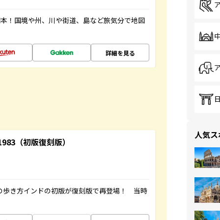
図本！国境や州、川や街道、島など旅気分で地図
詳細を見る
人気ス
-1983（初版復刻版）
球の歩き方インドの初版が復刻版で再登場！ 当時