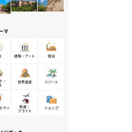
ーマ
食
建築・アート
宿泊
ト・
世界遺産
リゾート
戦
鉄道・
ビティ
ショップ
フライト