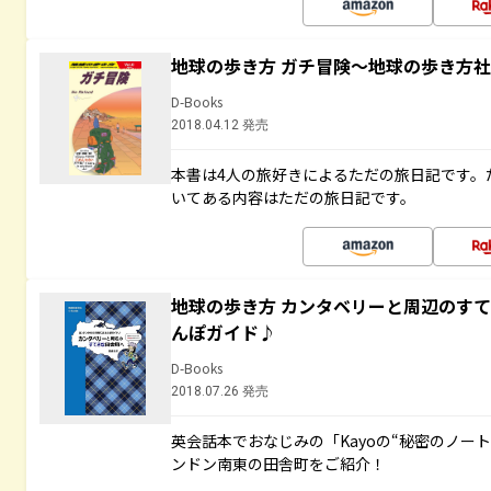
地球の歩き方 ガチ冒険～地球の歩き方
D-Books
2018.04.12 発売
本書は4人の旅好きによるただの旅日記です。
いてある内容はただの旅日記です。
地球の歩き方 カンタベリーと周辺のす
んぽガイド♪
D-Books
2018.07.26 発売
英会話本でおなじみの「Kayoの“秘密のノー
ンドン南東の田舎町をご紹介！