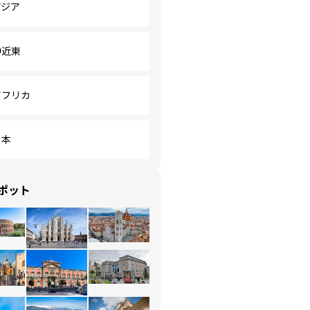
アジア
中近東
アフリカ
日本
ポット