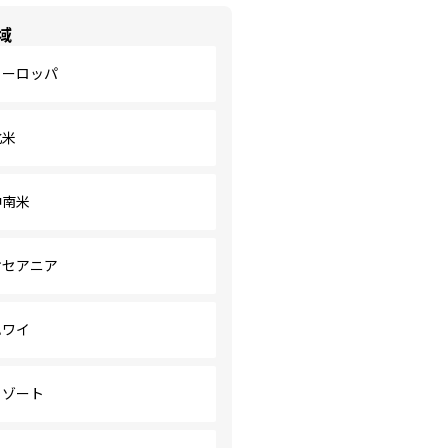
域
ヨーロッパ
北米
中南米
オセアニア
ハワイ
リゾート