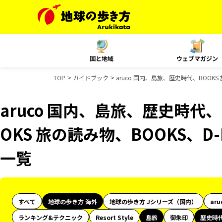
国と地域
ウェブマガジン
TOP
ガイドブック
aruco 国内、島旅、歴史時代、BOOKS
aruco 国内、島旅、歴史時代、
OKS 旅の読み物、BOOKS、D
一覧
すべて
地球の歩き方 海外
地球の歩き方 Jシリーズ（国内）
aru
ランキング&テクニック
Resort Style
島旅
御朱印
歴史時