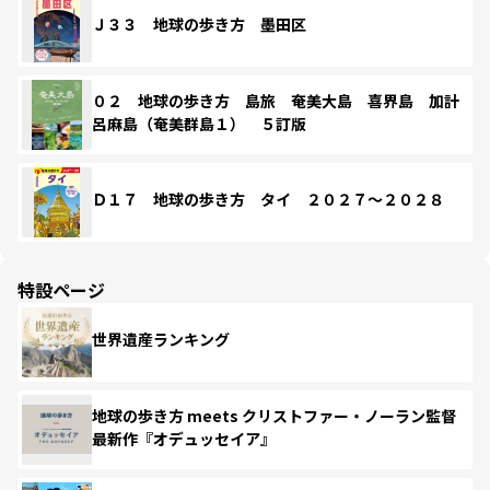
Ｊ３３ 地球の歩き方 墨田区
０２ 地球の歩き方 島旅 奄美大島 喜界島 加計
呂麻島（奄美群島１） ５訂版
Ｄ１７ 地球の歩き方 タイ ２０２７～２０２８
特設ページ
世界遺産ランキング
地球の歩き方 meets クリストファー・ノーラン監督
最新作『オデュッセイア』