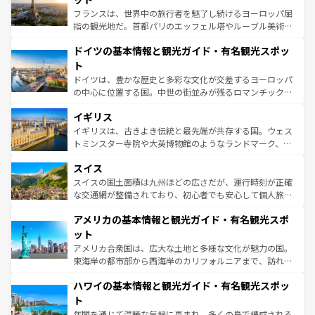
る。首都マドリードの洗練された雰囲気や、バルセロナの
フランスは、世界中の旅行者を魅了し続けるヨーロッパ屈
アートに溢れた街角から、地方では古代ローマ遺跡や中世
指の観光地だ。首都パリのエッフェル塔やルーブル美術館
の城塞都市、穏やかなビーチリゾートまで多彩な表情を見
といった象徴的なスポットから、田舎町の古風な美しさま
せる。地方によって風土や気候が異なるスペインはその個
ドイツの基本情報と観光ガイド・有名観光スポッ
で、幅広い魅力が詰まっている。華麗な宮殿、歴史的な大
性で訪れる人を魅了する。 なお、新着のスペイン情報は
コ
聖堂、美しいビーチ、そして豊かな自然が、訪れる者を心
ト
ンテンツ一覧
を参照してほしい。
から魅了する。また、フランスは美食の国としても知ら
ドイツは、豊かな歴史と多彩な文化が交差するヨーロッパ
れ、フランス料理はユネスコ無形文化遺産にも登録されて
の中心に位置する国。中世の街並みが残るロマンチック街
いる。シャンパンの発祥地であるランス、プロヴァンスの
道から、未来を先取りするようなモダンな都市まで多様な
香り高いラベンダー畑など、多彩な楽しみ方が可能だ。さ
イギリス
顔を持つこの国は、どこを歩いても飽きることがない。ベ
らに、パリ以外の地域にも魅力が溢れており、どの街角に
ルリンの文化的活気、バイエルン州のアルプスの絶景、そ
イギリスは、古きよき伝統と最先端が共存する国。ウェス
も豊かな歴史と文化が息づいている。パリ以外の個性あふ
してライン川沿いのワイン畑といった風景は必見。ビール
トミンスター寺院や大英博物館のようなランドマーク、歴
れる地方に足を運ぶとそれぞれで全く異なる文化を体験で
とソーセージを味わいながら地元の人と過ごす楽しい時間
史ある大学都市、美しい丘陵地帯や牧歌的な風景など、エ
きるだろう。 なお、新着のフランス情報は
コンテンツ一覧
スイス
は、お酒好きな人にはぜひ体験してほしい。 なお、新着の
リアごとに異なる魅力がある。また、優雅なアフタヌーン
を参照してほしい。
ドイツ情報は
コンテンツ一覧
を参照してほしい。
ティー、ビール好きにはたまらない英国パブ、サッカー観
スイスの国土面積は九州ほどの広さだが、運行時刻が正確
戦など、本場だからこそできる体験も豊富。イギリスを旅
な交通網が整備されており、初心者でも安心して個人旅行
して楽しみつくそう。 なお、新着のイギリス情報は
コンテ
を楽しめる。日本同様に時刻表どおりの旅が可能だ。中世
アメリカの基本情報と観光ガイド・有名観光スポ
ンツ一覧
を参照してほしい。
の建物がそのまま残る町や、スイスならではのユニークな
博物館もあり、アルプス観光だけでなく町歩きも満喫する
ット
ことができる。国民の所得が高いため物価も高いが、旅行
アメリカ合衆国は、広大な土地と多様な文化が魅力の国。
者向けの交通パス提供のサービスもあり、うまく活用すれ
東海岸の都市部から西海岸のカリフォルニアまで、訪れる
ば市内交通費無料で観光を楽しむこともできる。 なお、新
場所ごとに異なる風景と体験が待っている。ニューヨーク
着のスイス情報は
コンテンツ一覧
を参照してほしい。
ハワイの基本情報と観光ガイド・有名観光スポッ
のような巨大都市は、観光、ショッピング、エンターテイ
ンメントが詰まった刺激的なスポットだ。一方、アメリカ
ト
西部には大自然が広がり、グランドキャニオンやイエロー
年間を通じて温暖な気候に恵まれ、多くの島で構成される