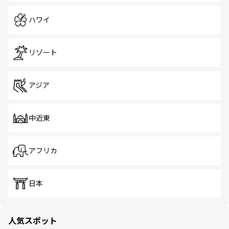
ハワイ
リゾート
アジア
中近東
アフリカ
日本
人気スポット