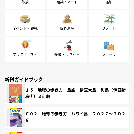
飲食
建築・アート
宿泊
イベント・観戦
世界遺産
リゾート
アクティビティ
鉄道・フライト
ショップ
新刊ガイドブック
１５ 地球の歩き方 島旅 伊豆大島 利島（伊豆諸
島①）３訂版
Ｃ０２ 地球の歩き方 ハワイ島 ２０２７～２０２
８