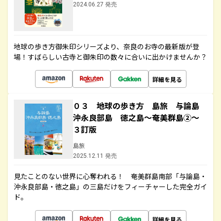
2024.06.27 発売
地球の歩き方御朱印シリーズより、奈良のお寺の最新版が登
場！すばらしい古寺と御朱印の数々に合いに出かけませんか？
詳細を見る
０３ 地球の歩き方 島旅 与論島
沖永良部島 徳之島～奄美群島②～
３訂版
島旅
2025.12.11 発売
見たことのない世界に心奪われる！ 奄美群島南部「与論島・
沖永良部島・徳之島」の三島だけをフィーチャーした完全ガイ
ド。
詳細を見る