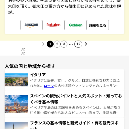
名寺の多い東京。季節の花々を楽しみながらお寺をめぐり、御
朱印を頂く。御朱印の頂き方から御朱印に込められた意味を解
説。
詳細を見る
…
1
2
3
12
AD
AD
人気の国と地域から探す
イタリア
イタリアは歴史、文化、グルメ、自然と多彩な魅力にあふ
れた国。
ローマ
の古代遺跡やフィレンツェのルネッサンス
美術、ヴェネツィアの運河など、歴史あるスポットはもち
スペインの観光ポイントと人気スポット・知ってお
ろん、トスカーナの美しい田園風景やアマルフィ海岸の絶
景など、自然景観も見逃せない。観光の合間には、本場の
くべき基本情報
ピザやパスタなど、絶品のイタリア料理を堪能することも
イベリア半島のほぼ80％を占めるスペインは、太陽が降り
できる。朝目覚めてから夜眠るまで、すべての瞬間を楽し
注ぐ地中海沿岸から雄大なピレネー山脈まで、多彩な自然
ませてくれるイタリアで、忘れられない旅をしてみよう！
と文化が詰まったヨーロッパ屈指の旅行先だ。多様な地域
なお、新着のイタリア情報は
コンテンツ一覧
を参照してほ
フランスの基本情報と観光ガイド・有名観光スポ
文化が根付くこの国では、情熱的なフラメンコ、熱気あふ
しい。
れる闘牛、そして美味しいタパスが生活の一部となってい
ット