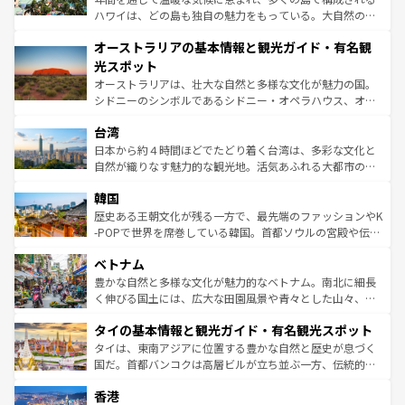
ストーン国立公園といった絶景が堪能できる。さらに、南
ハワイは、どの島も独自の魅力をもっている。大自然の神
部のニューオーリンズでは、音楽と美食が融合した独特の
秘を感じたいなら、火山が生み出した壮大な景観を誇るハ
文化が魅力。旅行者はアメリカの各地域で異なる魅力を楽
オーストラリアの基本情報と観光ガイド・有名観
ワイ島は見逃せない。また、定番の観光地といえばオアフ
しみながら、その多様性と豊かな歴史を感じることができ
島だが、静かな自然を求めるならマウイ島やカウアイ島が
光スポット
るだろう。車でのロードトリップや列車の旅も、アメリカ
おすすめ。エメラルドグリーンに輝く海をはじめ、豊かな
オーストラリアは、壮大な自然と多様な文化が魅力の国。
ならではの贅沢な旅のスタイルだ。 なお、新着のアメリカ
文化や歴史が息づいている。「アロハスピリット」と呼ば
シドニーのシンボルであるシドニー・オペラハウス、オー
情報は
コンテンツ一覧
を参照してほしい。
れるおもてなしの心で訪れる人々を迎えてくれるハワイの
ストラリア東海岸北部に広がる大サンゴ礁地帯グレートバ
人々、おいしいローカルフードやハワイアンミュージッ
台湾
リアリーフや大陸中央部にそびえるウルル（エアーズロッ
ク、伝統的なフラダンスなど、すべてがハワイの魅力を彩
ク）、タスマニアの美しい原生林やケアンズの熱帯雨林な
日本から約４時間ほどでたどり着く台湾は、多彩な文化と
っている。訪れるたびに新しい発見と感動が待っているハ
ど、見どころがたくさん。また、カフェやワイン、オージ
自然が織りなす魅力的な観光地。活気あふれる大都市の台
ワイを、存分に味わってほしい。 なお、新着のハワイ情報
ービーフなどの食文化も豊かで、美味しいものであふれて
北やノスタルジックな町並みが人気な九份（ジォウフェ
は
コンテンツ一覧
を参照してほしい。
韓国
いる。アクティビティも充実しており、サーフィンやダイ
ン）、静ひつな山岳地帯である台湾東部など、都市の喧騒
ビング、ハイキングなど、アウトドア好きにはたまらな
と山間の静けさが共存しており、訪れる人に新しい発見と
歴史ある王朝文化が残る一方で、最先端のファッションやK
い。オーストラリアの多彩な魅力を存分に味わいつくそ
驚きをもたらしてくれる。また、奥深い台湾の食文化も魅
-POPで世界を席巻している韓国。首都ソウルの宮殿や伝統
う。 なお、新着のオーストラリア情報は
コンテンツ一覧
を
力で、夜市などの屋台グルメから高級料理、ヘルシーで美
家屋が並ぶエリアでは韓国の歴史と文化に浸ることがで
参照してほしい。
ベトナム
容にもいいと評判のスイーツなど、バラエティ豊かな料理
き、地方に足を延ばせば四季折々の自然美を楽しむことが
が味わえる。 なお、新着の台湾情報は
コンテンツ一覧
を参
できる。そして、キムチや焼肉、絶品のストリートフード
豊かな自然と多様な文化が魅力的なベトナム。南北に細長
照してほしい。
まで、さまざまな韓国料理が待っている。夜には、韓国な
く伸びる国土には、広大な田園風景や青々とした山々、世
らではのナイトライフも堪能できる。あたたかいホスピタ
界遺産に登録された壮大な自然景観が点在し、都市部では
タイの基本情報と観光ガイド・有名観光スポット
リティに包まれながら、韓国の多彩な魅力を心ゆくまで味
急速な発展と共に伝統が息づく。ハノイの古い町並みやホ
わってみてほしい。 なお、新着の韓国情報は
コンテンツ一
ーチミン市のフランス統治時代の建物も、独特の雰囲気を
タイは、東南アジアに位置する豊かな自然と歴史が息づく
覧
を参照してほしい。
醸し出している。また、バラエティの豊かさとおいしさで
国だ。首都バンコクは高層ビルが立ち並ぶ一方、伝統的な
世界中の食通を魅了してやまないベトナム料理も魅力のひ
寺院や市場がいたるところに点在し、古きよき文化と現代
香港
とつ。フォーやバインミー、ベトナムコーヒーなどは、ぜ
の活気が交差している。北部ではチェンマイなどの山岳地