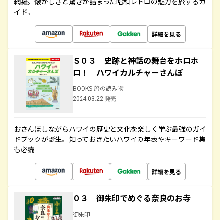
網羅。懐かしさと驚きが詰まった昭和レトロの魅力を旅するガ
イド。
詳細を見る
Ｓ０３ 史跡と神話の舞台をホロホ
ロ！ ハワイカルチャーさんぽ
BOOKS 旅の読み物
2024.03.22 発売
おさんぽしながらハワイの歴史と文化を楽しく学ぶ最強のガイ
ドブックが誕生。知っておきたいハワイの年表やキーワード集
も必読
詳細を見る
０３ 御朱印でめぐる奈良のお寺
御朱印