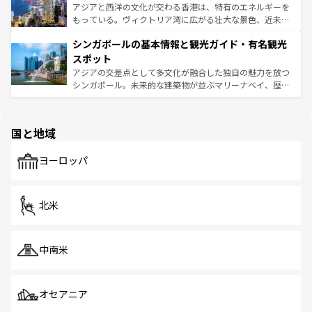
ひ現地で味わいたい。どの地域を訪れてもあたたかい人々
帯で自然と触れ合い、南部ではプーケットやクラビの美し
アジアと西洋の文化が交わる香港は、特有のエネルギーを
が旅行者を迎えてくれるので、きっと忘れられない旅にな
いビーチでリゾート気分を楽しむことができる。タイ料理
もっている。ヴィクトリア湾に広がる壮大な景色、近未来
るはずだ。 なお、新着のベトナム情報は
コンテンツ一覧
を
は世界的に有名で、屋台から高級レストランまで味覚を刺
的なアートスポット、そして歴史と現代が融合した町並
参照してほしい。
シンガポールの基本情報と観光ガイド・有名観光
激する。気候は一年中温暖で、どの季節にも異なる楽しみ
み、どこを訪れても感動するはず。観光スポットが密集し
が待っている。親しみやすいタイの人々、仏教を中心とし
ており、効率よく見どころを回れるのも魅力。息をのむよ
スポット
た文化、そして多様な観光資源が、訪れる旅人を魅了し続
うな絶景から文化的な体験まで、香港を存分に楽しみ尽く
アジアの交差点として多文化が融合した独自の魅力を放つ
ける。 なお、新着のタイ情報は
コンテンツ一覧
を参照して
そう。 なお、新着の香港情報は
コンテンツ一覧
を参照して
シンガポール。未来的な建築物が並ぶマリーナベイ、歴史
ほしい。
ほしい。
と伝統を感じられるエスニックタウン、多数の緑豊かな公
園や自然保護区など、自然が調和した近代的な景観と文化
の多様性あふれるカラフルな町は、どこを歩いても新しい
国と地域
発見がある。さらに、治安のよさや充実した公共交通機関
も、旅行者にとっては魅力的なポイント。グルメも豊富
で、ホーカーズは地元の風情を楽しめる外せないスポット
ヨーロッパ
だ。訪れる人を飽きさせないシンガポールで、多様な魅力
を体感しよう。 なお、新着のシンガポール情報は
コンテン
ツ一覧
を参照してほしい。
北米
中南米
オセアニア