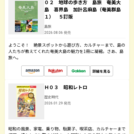
０２ 地球の歩き方 島旅 奄美大
島 喜界島 加計呂麻島（奄美群島
１） ５訂版
島旅
2026.08.06 発売
ようこそ！ 絶景スポットから遊び方、カルチャーまで、島の
人たちが教えてくれた奄美大島の魅力を1冊に凝縮。さあ、島
旅へ。
詳細を見る
Ｈ０３ 昭和レトロ
歴史時代
2026.01.29 発売
昭和の風景、家電、乗り物、駄菓子、喫茶店、カルチャーまで