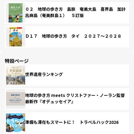
０２ 地球の歩き方 島旅 奄美大島 喜界島 加計
呂麻島（奄美群島１） ５訂版
Ｄ１７ 地球の歩き方 タイ ２０２７～２０２８
特設ページ
世界遺産ランキング
地球の歩き方 meets クリストファー・ノーラン監督
最新作『オデュッセイア』
準備も滞在もスマートに！ トラベルハック2026