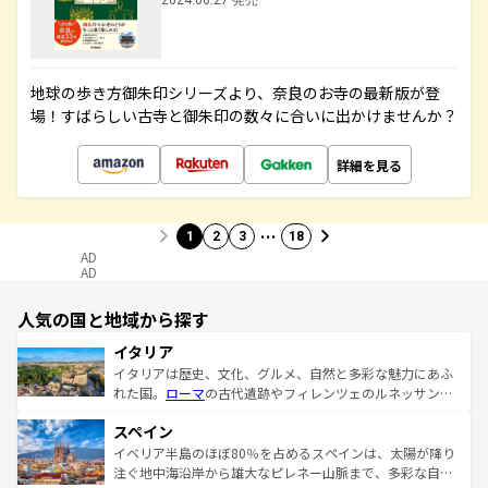
2024.06.27 発売
地球の歩き方御朱印シリーズより、奈良のお寺の最新版が登
場！すばらしい古寺と御朱印の数々に合いに出かけませんか？
詳細を見る
…
1
2
3
18
AD
AD
人気の国と地域から探す
イタリア
イタリアは歴史、文化、グルメ、自然と多彩な魅力にあふ
れた国。
ローマ
の古代遺跡やフィレンツェのルネッサンス
美術、ヴェネツィアの運河など、歴史あるスポットはもち
スペイン
ろん、トスカーナの美しい田園風景やアマルフィ海岸の絶
景など、自然景観も見逃せない。観光の合間には、本場の
イベリア半島のほぼ80％を占めるスペインは、太陽が降り
ピザやパスタなど、絶品のイタリア料理を堪能することも
注ぐ地中海沿岸から雄大なピレネー山脈まで、多彩な自然