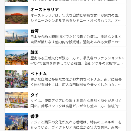
ストーン国立公園といった絶景が堪能できる。さらに、南
秘を感じたいなら、火山が生み出した壮大な景観を誇るハ
オーストラリア
部のニューオーリンズでは、音楽と美食が融合した独特の
ワイ島は見逃せない。また、定番の観光地といえばオアフ
文化が魅力。旅行者はアメリカの各地域で異なる魅力を楽
島だが、静かな自然を求めるならマウイ島やカウアイ島が
オーストラリアは、壮大な自然と多様な文化が魅力の国。
しみながら、その多様性と豊かな歴史を感じることができ
おすすめ。エメラルドグリーンに輝く海をはじめ、豊かな
シドニーのシンボルであるシドニー・オペラハウス、オー
るだろう。車でのロードトリップや列車の旅も、アメリカ
文化や歴史が息づいている。「アロハスピリット」と呼ば
ストラリア東海岸北部に広がる大サンゴ礁地帯グレートバ
ならではの贅沢な旅のスタイルだ。 なお、新着のアメリカ
台湾
れるおもてなしの心で訪れる人々を迎えてくれるハワイの
リアリーフや大陸中央部にそびえるウルル（エアーズロッ
情報は
コンテンツ一覧
を参照してほしい。
人々、おいしいローカルフードやハワイアンミュージッ
ク）、タスマニアの美しい原生林やケアンズの熱帯雨林な
日本から約４時間ほどでたどり着く台湾は、多彩な文化と
ク、伝統的なフラダンスなど、すべてがハワイの魅力を彩
ど、見どころがたくさん。また、カフェやワイン、オージ
自然が織りなす魅力的な観光地。活気あふれる大都市の台
っている。訪れるたびに新しい発見と感動が待っているハ
ービーフなどの食文化も豊かで、美味しいものであふれて
北やノスタルジックな町並みが人気な九份（ジォウフェ
ワイを、存分に味わってほしい。 なお、新着のハワイ情報
韓国
いる。アクティビティも充実しており、サーフィンやダイ
ン）、静ひつな山岳地帯である台湾東部など、都市の喧騒
は
コンテンツ一覧
を参照してほしい。
ビング、ハイキングなど、アウトドア好きにはたまらな
と山間の静けさが共存しており、訪れる人に新しい発見と
歴史ある王朝文化が残る一方で、最先端のファッションやK
い。オーストラリアの多彩な魅力を存分に味わいつくそ
驚きをもたらしてくれる。また、奥深い台湾の食文化も魅
-POPで世界を席巻している韓国。首都ソウルの宮殿や伝統
う。 なお、新着のオーストラリア情報は
コンテンツ一覧
を
力で、夜市などの屋台グルメから高級料理、ヘルシーで美
家屋が並ぶエリアでは韓国の歴史と文化に浸ることがで
参照してほしい。
ベトナム
容にもいいと評判のスイーツなど、バラエティ豊かな料理
き、地方に足を延ばせば四季折々の自然美を楽しむことが
が味わえる。 なお、新着の台湾情報は
コンテンツ一覧
を参
できる。そして、キムチや焼肉、絶品のストリートフード
豊かな自然と多様な文化が魅力的なベトナム。南北に細長
照してほしい。
まで、さまざまな韓国料理が待っている。夜には、韓国な
く伸びる国土には、広大な田園風景や青々とした山々、世
らではのナイトライフも堪能できる。あたたかいホスピタ
界遺産に登録された壮大な自然景観が点在し、都市部では
タイ
リティに包まれながら、韓国の多彩な魅力を心ゆくまで味
急速な発展と共に伝統が息づく。ハノイの古い町並みやホ
わってみてほしい。 なお、新着の韓国情報は
コンテンツ一
ーチミン市のフランス統治時代の建物も、独特の雰囲気を
タイは、東南アジアに位置する豊かな自然と歴史が息づく
覧
を参照してほしい。
醸し出している。また、バラエティの豊かさとおいしさで
国だ。首都バンコクは高層ビルが立ち並ぶ一方、伝統的な
世界中の食通を魅了してやまないベトナム料理も魅力のひ
寺院や市場がいたるところに点在し、古きよき文化と現代
香港
とつ。フォーやバインミー、ベトナムコーヒーなどは、ぜ
の活気が交差している。北部ではチェンマイなどの山岳地
ひ現地で味わいたい。どの地域を訪れてもあたたかい人々
帯で自然と触れ合い、南部ではプーケットやクラビの美し
アジアと西洋の文化が交わる香港は、特有のエネルギーを
が旅行者を迎えてくれるので、きっと忘れられない旅にな
いビーチでリゾート気分を楽しむことができる。タイ料理
もっている。ヴィクトリア湾に広がる壮大な景色、近未来