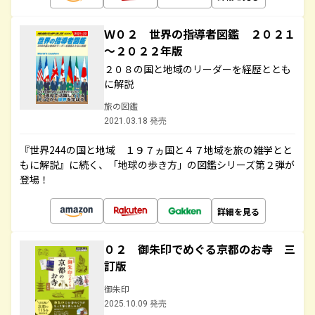
Ｗ０２ 世界の指導者図鑑 ２０２１
～２０２２年版
２０８の国と地域のリーダーを経歴ととも
に解説
旅の図鑑
2021.03.18 発売
『世界244の国と地域 １９７ヵ国と４７地域を旅の雑学とと
もに解説』に続く、「地球の歩き方」の図鑑シリーズ第２弾が
登場！
詳細を見る
０２ 御朱印でめぐる京都のお寺 三
訂版
御朱印
2025.10.09 発売