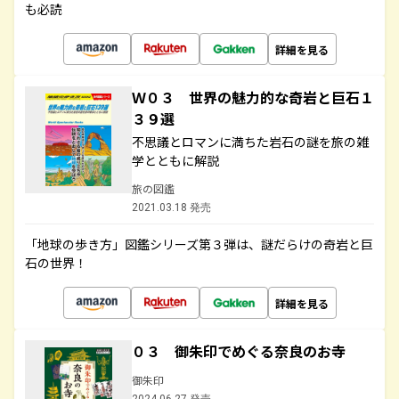
も必読
詳細を見る
Ｗ０３ 世界の魅力的な奇岩と巨石１
３９選
不思議とロマンに満ちた岩石の謎を旅の雑
学とともに解説
旅の図鑑
2021.03.18 発売
「地球の歩き方」図鑑シリーズ第３弾は、謎だらけの奇岩と巨
石の世界！
詳細を見る
０３ 御朱印でめぐる奈良のお寺
御朱印