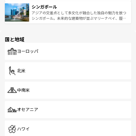
るはずだ。 なお、新着のベトナム情報は
コンテンツ一覧
を
は世界的に有名で、屋台から高級レストランまで味覚を刺
的なアートスポット、そして歴史と現代が融合した町並
参照してほしい。
シンガポール
激する。気候は一年中温暖で、どの季節にも異なる楽しみ
み、どこを訪れても感動するはず。観光スポットが密集し
が待っている。親しみやすいタイの人々、仏教を中心とし
ており、効率よく見どころを回れるのも魅力。息をのむよ
アジアの交差点として多文化が融合した独自の魅力を放つ
た文化、そして多様な観光資源が、訪れる旅人を魅了し続
うな絶景から文化的な体験まで、香港を存分に楽しみ尽く
シンガポール。未来的な建築物が並ぶマリーナベイ、歴史
ける。 なお、新着のタイ情報は
コンテンツ一覧
を参照して
そう。 なお、新着の香港情報は
コンテンツ一覧
を参照して
と伝統を感じられるエスニックタウン、多数の緑豊かな公
ほしい。
ほしい。
園や自然保護区など、自然が調和した近代的な景観と文化
の多様性あふれるカラフルな町は、どこを歩いても新しい
国と地域
発見がある。さらに、治安のよさや充実した公共交通機関
も、旅行者にとっては魅力的なポイント。グルメも豊富
で、ホーカーズは地元の風情を楽しめる外せないスポット
ヨーロッパ
だ。訪れる人を飽きさせないシンガポールで、多様な魅力
を体感しよう。 なお、新着のシンガポール情報は
コンテン
ツ一覧
を参照してほしい。
北米
中南米
オセアニア
ハワイ