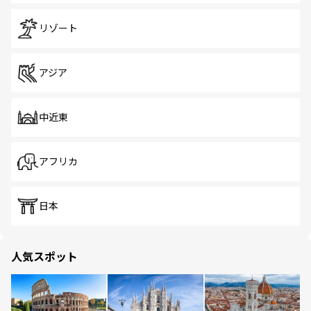
リゾート
アジア
中近東
アフリカ
日本
人気スポット