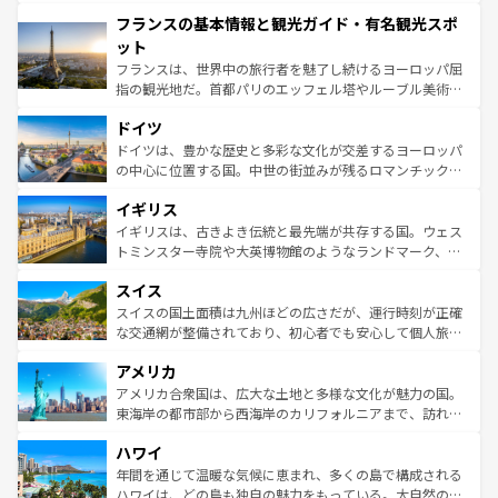
できる。朝目覚めてから夜眠るまで、すべての瞬間を楽し
と文化が詰まったヨーロッパ屈指の旅行先だ。多様な地域
フランスの基本情報と観光ガイド・有名観光スポ
ませてくれるイタリアで、忘れられない旅をしてみよう！
文化が根付くこの国では、情熱的なフラメンコ、熱気あふ
なお、新着のイタリア情報は
コンテンツ一覧
を参照してほ
れる闘牛、そして美味しいタパスが生活の一部となってい
ット
しい。
る。首都マドリードの洗練された雰囲気や、バルセロナの
フランスは、世界中の旅行者を魅了し続けるヨーロッパ屈
アートに溢れた街角から、地方では古代ローマ遺跡や中世
指の観光地だ。首都パリのエッフェル塔やルーブル美術館
の城塞都市、穏やかなビーチリゾートまで多彩な表情を見
といった象徴的なスポットから、田舎町の古風な美しさま
せる。地方によって風土や気候が異なるスペインはその個
ドイツ
で、幅広い魅力が詰まっている。華麗な宮殿、歴史的な大
性で訪れる人を魅了する。 なお、新着のスペイン情報は
コ
聖堂、美しいビーチ、そして豊かな自然が、訪れる者を心
ドイツは、豊かな歴史と多彩な文化が交差するヨーロッパ
ンテンツ一覧
を参照してほしい。
から魅了する。また、フランスは美食の国としても知ら
の中心に位置する国。中世の街並みが残るロマンチック街
れ、フランス料理はユネスコ無形文化遺産にも登録されて
道から、未来を先取りするようなモダンな都市まで多様な
イギリス
いる。シャンパンの発祥地であるランス、プロヴァンスの
顔を持つこの国は、どこを歩いても飽きることがない。ベ
香り高いラベンダー畑など、多彩な楽しみ方が可能だ。さ
ルリンの文化的活気、バイエルン州のアルプスの絶景、そ
イギリスは、古きよき伝統と最先端が共存する国。ウェス
らに、パリ以外の地域にも魅力が溢れており、どの街角に
してライン川沿いのワイン畑といった風景は必見。ビール
トミンスター寺院や大英博物館のようなランドマーク、歴
も豊かな歴史と文化が息づいている。パリ以外の個性あふ
とソーセージを味わいながら地元の人と過ごす楽しい時間
史ある大学都市、美しい丘陵地帯や牧歌的な風景など、エ
れる地方に足を運ぶとそれぞれで全く異なる文化を体験で
スイス
は、お酒好きな人にはぜひ体験してほしい。 なお、新着の
リアごとに異なる魅力がある。また、優雅なアフタヌーン
きるだろう。 なお、新着のフランス情報は
コンテンツ一覧
ドイツ情報は
コンテンツ一覧
を参照してほしい。
ティー、ビール好きにはたまらない英国パブ、サッカー観
スイスの国土面積は九州ほどの広さだが、運行時刻が正確
を参照してほしい。
戦など、本場だからこそできる体験も豊富。イギリスを旅
な交通網が整備されており、初心者でも安心して個人旅行
して楽しみつくそう。 なお、新着のイギリス情報は
コンテ
を楽しめる。日本同様に時刻表どおりの旅が可能だ。中世
アメリカ
ンツ一覧
を参照してほしい。
の建物がそのまま残る町や、スイスならではのユニークな
博物館もあり、アルプス観光だけでなく町歩きも満喫する
アメリカ合衆国は、広大な土地と多様な文化が魅力の国。
ことができる。国民の所得が高いため物価も高いが、旅行
東海岸の都市部から西海岸のカリフォルニアまで、訪れる
者向けの交通パス提供のサービスもあり、うまく活用すれ
場所ごとに異なる風景と体験が待っている。ニューヨーク
ハワイ
ば市内交通費無料で観光を楽しむこともできる。 なお、新
のような巨大都市は、観光、ショッピング、エンターテイ
着のスイス情報は
コンテンツ一覧
を参照してほしい。
ンメントが詰まった刺激的なスポットだ。一方、アメリカ
年間を通じて温暖な気候に恵まれ、多くの島で構成される
西部には大自然が広がり、グランドキャニオンやイエロー
ハワイは、どの島も独自の魅力をもっている。大自然の神