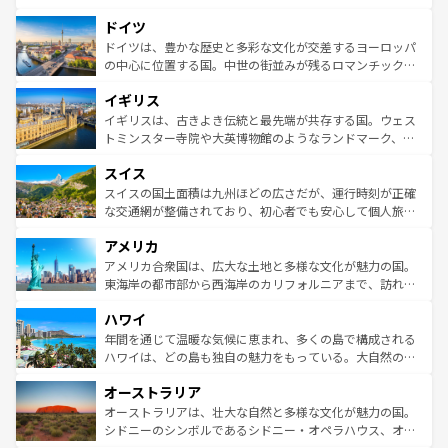
の城塞都市、穏やかなビーチリゾートまで多彩な表情を見
といった象徴的なスポットから、田舎町の古風な美しさま
せる。地方によって風土や気候が異なるスペインはその個
ドイツ
で、幅広い魅力が詰まっている。華麗な宮殿、歴史的な大
性で訪れる人を魅了する。 なお、新着のスペイン情報は
コ
聖堂、美しいビーチ、そして豊かな自然が、訪れる者を心
ドイツは、豊かな歴史と多彩な文化が交差するヨーロッパ
ンテンツ一覧
を参照してほしい。
から魅了する。また、フランスは美食の国としても知ら
の中心に位置する国。中世の街並みが残るロマンチック街
れ、フランス料理はユネスコ無形文化遺産にも登録されて
道から、未来を先取りするようなモダンな都市まで多様な
イギリス
いる。シャンパンの発祥地であるランス、プロヴァンスの
顔を持つこの国は、どこを歩いても飽きることがない。ベ
香り高いラベンダー畑など、多彩な楽しみ方が可能だ。さ
ルリンの文化的活気、バイエルン州のアルプスの絶景、そ
イギリスは、古きよき伝統と最先端が共存する国。ウェス
らに、パリ以外の地域にも魅力が溢れており、どの街角に
してライン川沿いのワイン畑といった風景は必見。ビール
トミンスター寺院や大英博物館のようなランドマーク、歴
も豊かな歴史と文化が息づいている。パリ以外の個性あふ
とソーセージを味わいながら地元の人と過ごす楽しい時間
史ある大学都市、美しい丘陵地帯や牧歌的な風景など、エ
れる地方に足を運ぶとそれぞれで全く異なる文化を体験で
スイス
は、お酒好きな人にはぜひ体験してほしい。 なお、新着の
リアごとに異なる魅力がある。また、優雅なアフタヌーン
きるだろう。 なお、新着のフランス情報は
コンテンツ一覧
ドイツ情報は
コンテンツ一覧
を参照してほしい。
ティー、ビール好きにはたまらない英国パブ、サッカー観
スイスの国土面積は九州ほどの広さだが、運行時刻が正確
を参照してほしい。
戦など、本場だからこそできる体験も豊富。イギリスを旅
な交通網が整備されており、初心者でも安心して個人旅行
して楽しみつくそう。 なお、新着のイギリス情報は
コンテ
を楽しめる。日本同様に時刻表どおりの旅が可能だ。中世
アメリカ
ンツ一覧
を参照してほしい。
の建物がそのまま残る町や、スイスならではのユニークな
博物館もあり、アルプス観光だけでなく町歩きも満喫する
アメリカ合衆国は、広大な土地と多様な文化が魅力の国。
ことができる。国民の所得が高いため物価も高いが、旅行
東海岸の都市部から西海岸のカリフォルニアまで、訪れる
者向けの交通パス提供のサービスもあり、うまく活用すれ
場所ごとに異なる風景と体験が待っている。ニューヨーク
ハワイ
ば市内交通費無料で観光を楽しむこともできる。 なお、新
のような巨大都市は、観光、ショッピング、エンターテイ
着のスイス情報は
コンテンツ一覧
を参照してほしい。
ンメントが詰まった刺激的なスポットだ。一方、アメリカ
年間を通じて温暖な気候に恵まれ、多くの島で構成される
西部には大自然が広がり、グランドキャニオンやイエロー
ハワイは、どの島も独自の魅力をもっている。大自然の神
ストーン国立公園といった絶景が堪能できる。さらに、南
秘を感じたいなら、火山が生み出した壮大な景観を誇るハ
オーストラリア
部のニューオーリンズでは、音楽と美食が融合した独特の
ワイ島は見逃せない。また、定番の観光地といえばオアフ
文化が魅力。旅行者はアメリカの各地域で異なる魅力を楽
島だが、静かな自然を求めるならマウイ島やカウアイ島が
オーストラリアは、壮大な自然と多様な文化が魅力の国。
しみながら、その多様性と豊かな歴史を感じることができ
おすすめ。エメラルドグリーンに輝く海をはじめ、豊かな
シドニーのシンボルであるシドニー・オペラハウス、オー
るだろう。車でのロードトリップや列車の旅も、アメリカ
文化や歴史が息づいている。「アロハスピリット」と呼ば
ストラリア東海岸北部に広がる大サンゴ礁地帯グレートバ