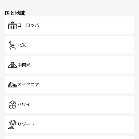
ほしい。
ほしい。
園や自然保護区など、自然が調和した近代的な景観と文化
の多様性あふれるカラフルな町は、どこを歩いても新しい
国と地域
発見がある。さらに、治安のよさや充実した公共交通機関
も、旅行者にとっては魅力的なポイント。グルメも豊富
で、ホーカーズは地元の風情を楽しめる外せないスポット
ヨーロッパ
だ。訪れる人を飽きさせないシンガポールで、多様な魅力
を体感しよう。 なお、新着のシンガポール情報は
コンテン
ツ一覧
を参照してほしい。
北米
中南米
オセアニア
ハワイ
リゾート