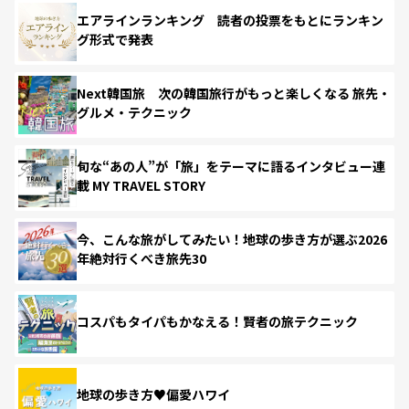
エアラインランキング 読者の投票をもとにランキン
グ形式で発表
Next韓国旅 次の韓国旅行がもっと楽しくなる 旅先・
グルメ・テクニック
旬な“あの人”が「旅」をテーマに語るインタビュー連
載 MY TRAVEL STORY
今、こんな旅がしてみたい！地球の歩き方が選ぶ2026
年絶対行くべき旅先30
コスパもタイパもかなえる！賢者の旅テクニック
地球の歩き方♥偏愛ハワイ