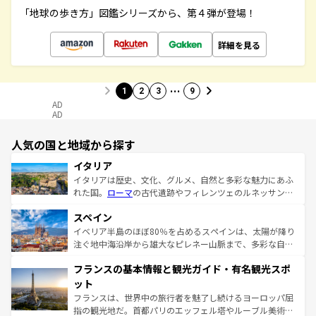
「地球の歩き方」図鑑シリーズから、第４弾が登場！
詳細を見る
…
1
2
3
9
AD
AD
人気の国と地域から探す
イタリア
イタリアは歴史、文化、グルメ、自然と多彩な魅力にあふ
れた国。
ローマ
の古代遺跡やフィレンツェのルネッサンス
美術、ヴェネツィアの運河など、歴史あるスポットはもち
スペイン
ろん、トスカーナの美しい田園風景やアマルフィ海岸の絶
景など、自然景観も見逃せない。観光の合間には、本場の
イベリア半島のほぼ80％を占めるスペインは、太陽が降り
ピザやパスタなど、絶品のイタリア料理を堪能することも
注ぐ地中海沿岸から雄大なピレネー山脈まで、多彩な自然
できる。朝目覚めてから夜眠るまで、すべての瞬間を楽し
と文化が詰まったヨーロッパ屈指の旅行先だ。多様な地域
フランスの基本情報と観光ガイド・有名観光スポ
ませてくれるイタリアで、忘れられない旅をしてみよう！
文化が根付くこの国では、情熱的なフラメンコ、熱気あふ
なお、新着のイタリア情報は
コンテンツ一覧
を参照してほ
れる闘牛、そして美味しいタパスが生活の一部となってい
ット
しい。
る。首都マドリードの洗練された雰囲気や、バルセロナの
フランスは、世界中の旅行者を魅了し続けるヨーロッパ屈
アートに溢れた街角から、地方では古代ローマ遺跡や中世
指の観光地だ。首都パリのエッフェル塔やルーブル美術館