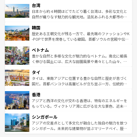
ならではの贅沢な旅のスタイルだ。 なお、新着のアメリカ
台湾
れるおもてなしの心で訪れる人々を迎えてくれるハワイの
リアリーフや大陸中央部にそびえるウルル（エアーズロッ
情報は
コンテンツ一覧
を参照してほしい。
人々、おいしいローカルフードやハワイアンミュージッ
ク）、タスマニアの美しい原生林やケアンズの熱帯雨林な
日本から約４時間ほどでたどり着く台湾は、多彩な文化と
ク、伝統的なフラダンスなど、すべてがハワイの魅力を彩
ど、見どころがたくさん。また、カフェやワイン、オージ
自然が織りなす魅力的な観光地。活気あふれる大都市の台
っている。訪れるたびに新しい発見と感動が待っているハ
ービーフなどの食文化も豊かで、美味しいものであふれて
北やノスタルジックな町並みが人気な九份（ジォウフェ
ワイを、存分に味わってほしい。 なお、新着のハワイ情報
韓国
いる。アクティビティも充実しており、サーフィンやダイ
ン）、静ひつな山岳地帯である台湾東部など、都市の喧騒
は
コンテンツ一覧
を参照してほしい。
ビング、ハイキングなど、アウトドア好きにはたまらな
と山間の静けさが共存しており、訪れる人に新しい発見と
歴史ある王朝文化が残る一方で、最先端のファッションやK
い。オーストラリアの多彩な魅力を存分に味わいつくそ
驚きをもたらしてくれる。また、奥深い台湾の食文化も魅
-POPで世界を席巻している韓国。首都ソウルの宮殿や伝統
う。 なお、新着のオーストラリア情報は
コンテンツ一覧
を
力で、夜市などの屋台グルメから高級料理、ヘルシーで美
家屋が並ぶエリアでは韓国の歴史と文化に浸ることがで
参照してほしい。
ベトナム
容にもいいと評判のスイーツなど、バラエティ豊かな料理
き、地方に足を延ばせば四季折々の自然美を楽しむことが
が味わえる。 なお、新着の台湾情報は
コンテンツ一覧
を参
できる。そして、キムチや焼肉、絶品のストリートフード
豊かな自然と多様な文化が魅力的なベトナム。南北に細長
照してほしい。
まで、さまざまな韓国料理が待っている。夜には、韓国な
く伸びる国土には、広大な田園風景や青々とした山々、世
らではのナイトライフも堪能できる。あたたかいホスピタ
界遺産に登録された壮大な自然景観が点在し、都市部では
タイ
リティに包まれながら、韓国の多彩な魅力を心ゆくまで味
急速な発展と共に伝統が息づく。ハノイの古い町並みやホ
わってみてほしい。 なお、新着の韓国情報は
コンテンツ一
ーチミン市のフランス統治時代の建物も、独特の雰囲気を
タイは、東南アジアに位置する豊かな自然と歴史が息づく
覧
を参照してほしい。
醸し出している。また、バラエティの豊かさとおいしさで
国だ。首都バンコクは高層ビルが立ち並ぶ一方、伝統的な
世界中の食通を魅了してやまないベトナム料理も魅力のひ
寺院や市場がいたるところに点在し、古きよき文化と現代
香港
とつ。フォーやバインミー、ベトナムコーヒーなどは、ぜ
の活気が交差している。北部ではチェンマイなどの山岳地
ひ現地で味わいたい。どの地域を訪れてもあたたかい人々
帯で自然と触れ合い、南部ではプーケットやクラビの美し
アジアと西洋の文化が交わる香港は、特有のエネルギーを
が旅行者を迎えてくれるので、きっと忘れられない旅にな
いビーチでリゾート気分を楽しむことができる。タイ料理
もっている。ヴィクトリア湾に広がる壮大な景色、近未来
るはずだ。 なお、新着のベトナム情報は
コンテンツ一覧
を
は世界的に有名で、屋台から高級レストランまで味覚を刺
的なアートスポット、そして歴史と現代が融合した町並
参照してほしい。
シンガポール
激する。気候は一年中温暖で、どの季節にも異なる楽しみ
み、どこを訪れても感動するはず。観光スポットが密集し
が待っている。親しみやすいタイの人々、仏教を中心とし
ており、効率よく見どころを回れるのも魅力。息をのむよ
アジアの交差点として多文化が融合した独自の魅力を放つ
た文化、そして多様な観光資源が、訪れる旅人を魅了し続
うな絶景から文化的な体験まで、香港を存分に楽しみ尽く
シンガポール。未来的な建築物が並ぶマリーナベイ、歴史
ける。 なお、新着のタイ情報は
コンテンツ一覧
を参照して
そう。 なお、新着の香港情報は
コンテンツ一覧
を参照して
と伝統を感じられるエスニックタウン、多数の緑豊かな公