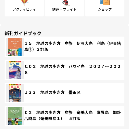
アクティビティ
鉄道・フライト
ショップ
新刊ガイドブック
１５ 地球の歩き方 島旅 伊豆大島 利島（伊豆諸
島①）３訂版
Ｃ０２ 地球の歩き方 ハワイ島 ２０２７～２０２
８
Ｊ３３ 地球の歩き方 墨田区
０２ 地球の歩き方 島旅 奄美大島 喜界島 加計
呂麻島（奄美群島１） ５訂版