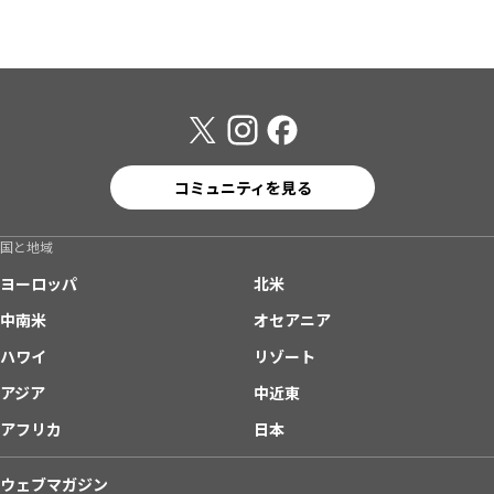
コミュニティを見る
国と地域
ヨーロッパ
北米
中南米
オセアニア
ハワイ
リゾート
アジア
中近東
アフリカ
日本
ウェブマガジン