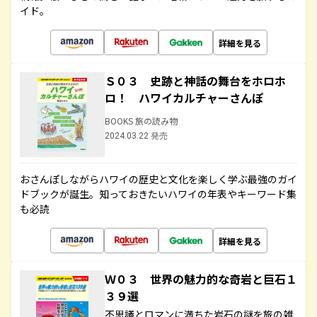
イド。
詳細を見る
Ｓ０３ 史跡と神話の舞台をホロホ
ロ！ ハワイカルチャーさんぽ
BOOKS 旅の読み物
2024.03.22 発売
おさんぽしながらハワイの歴史と文化を楽しく学ぶ最強のガイ
ドブックが誕生。知っておきたいハワイの年表やキーワード集
も必読
詳細を見る
Ｗ０３ 世界の魅力的な奇岩と巨石１
３９選
不思議とロマンに満ちた岩石の謎を旅の雑