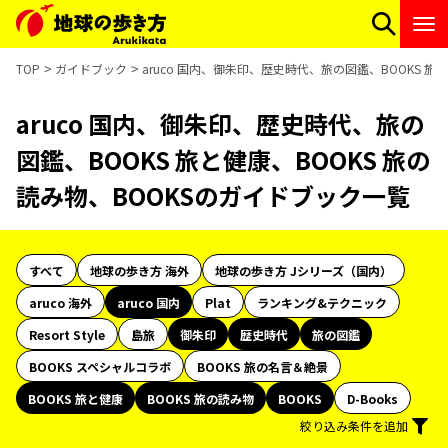
TOP
ガイドブック
aruco 国内、御朱印、歴史時代、旅の図鑑、BOOKS 旅
aruco 国内、御朱印、歴史時代、旅の
図鑑、BOOKS 旅と健康、BOOKS 旅の
読み物、BOOKSのガイドブック一覧
すべて
地球の歩き方 海外
地球の歩き方 Jシリーズ（国内）
aruco 海外
aruco 国内
Plat
ランキング&テクニック
Resort Style
島旅
御朱印
歴史時代
旅の図鑑
BOOKS スペシャルコラボ
BOOKS 旅の名言＆絶景
BOOKS 旅と健康
BOOKS 旅の読み物
BOOKS
D-Books
絞り込み条件を追加