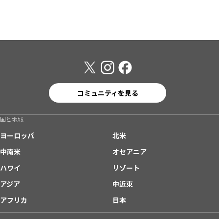
コミュニティを見る
国と地域
ヨーロッパ
北米
中南米
オセアニア
ハワイ
リゾート
アジア
中近東
アフリカ
日本