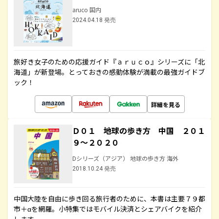
aruco 国内
2024.04.18 発売
旅好き女子のための応援ガイド『ａｒｕｃｏ』シリーズに「北
海道」が新登場。とっておきの感動体験が満載の最強ガイドブ
ック！
詳細を見る
Ｄ０１ 地球の歩き方 中国 ２０１
９～２０２０
Dシリーズ（アジア） 地球の歩き方 海外
2018.10.24 発売
中国大陸を自由に歩き回る旅行者のために、本書は主要７９都
市＋αを網羅。小特集ではモバイル決済とシェアバイクを紹介