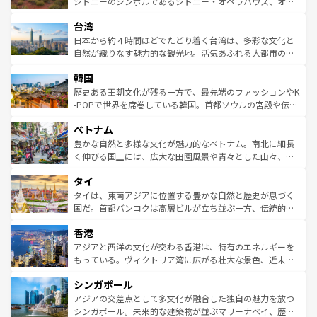
おすすめ。エメラルドグリーンに輝く海をはじめ、豊かな
シドニーのシンボルであるシドニー・オペラハウス、オー
るだろう。車でのロードトリップや列車の旅も、アメリカ
文化や歴史が息づいている。「アロハスピリット」と呼ば
ストラリア東海岸北部に広がる大サンゴ礁地帯グレートバ
ならではの贅沢な旅のスタイルだ。 なお、新着のアメリカ
台湾
れるおもてなしの心で訪れる人々を迎えてくれるハワイの
リアリーフや大陸中央部にそびえるウルル（エアーズロッ
情報は
コンテンツ一覧
を参照してほしい。
人々、おいしいローカルフードやハワイアンミュージッ
ク）、タスマニアの美しい原生林やケアンズの熱帯雨林な
日本から約４時間ほどでたどり着く台湾は、多彩な文化と
ク、伝統的なフラダンスなど、すべてがハワイの魅力を彩
ど、見どころがたくさん。また、カフェやワイン、オージ
自然が織りなす魅力的な観光地。活気あふれる大都市の台
っている。訪れるたびに新しい発見と感動が待っているハ
ービーフなどの食文化も豊かで、美味しいものであふれて
北やノスタルジックな町並みが人気な九份（ジォウフェ
ワイを、存分に味わってほしい。 なお、新着のハワイ情報
韓国
いる。アクティビティも充実しており、サーフィンやダイ
ン）、静ひつな山岳地帯である台湾東部など、都市の喧騒
は
コンテンツ一覧
を参照してほしい。
ビング、ハイキングなど、アウトドア好きにはたまらな
と山間の静けさが共存しており、訪れる人に新しい発見と
歴史ある王朝文化が残る一方で、最先端のファッションやK
い。オーストラリアの多彩な魅力を存分に味わいつくそ
驚きをもたらしてくれる。また、奥深い台湾の食文化も魅
-POPで世界を席巻している韓国。首都ソウルの宮殿や伝統
う。 なお、新着のオーストラリア情報は
コンテンツ一覧
を
力で、夜市などの屋台グルメから高級料理、ヘルシーで美
家屋が並ぶエリアでは韓国の歴史と文化に浸ることがで
参照してほしい。
ベトナム
容にもいいと評判のスイーツなど、バラエティ豊かな料理
き、地方に足を延ばせば四季折々の自然美を楽しむことが
が味わえる。 なお、新着の台湾情報は
コンテンツ一覧
を参
できる。そして、キムチや焼肉、絶品のストリートフード
豊かな自然と多様な文化が魅力的なベトナム。南北に細長
照してほしい。
まで、さまざまな韓国料理が待っている。夜には、韓国な
く伸びる国土には、広大な田園風景や青々とした山々、世
らではのナイトライフも堪能できる。あたたかいホスピタ
界遺産に登録された壮大な自然景観が点在し、都市部では
タイ
リティに包まれながら、韓国の多彩な魅力を心ゆくまで味
急速な発展と共に伝統が息づく。ハノイの古い町並みやホ
わってみてほしい。 なお、新着の韓国情報は
コンテンツ一
ーチミン市のフランス統治時代の建物も、独特の雰囲気を
タイは、東南アジアに位置する豊かな自然と歴史が息づく
覧
を参照してほしい。
醸し出している。また、バラエティの豊かさとおいしさで
国だ。首都バンコクは高層ビルが立ち並ぶ一方、伝統的な
世界中の食通を魅了してやまないベトナム料理も魅力のひ
寺院や市場がいたるところに点在し、古きよき文化と現代
香港
とつ。フォーやバインミー、ベトナムコーヒーなどは、ぜ
の活気が交差している。北部ではチェンマイなどの山岳地
ひ現地で味わいたい。どの地域を訪れてもあたたかい人々
帯で自然と触れ合い、南部ではプーケットやクラビの美し
アジアと西洋の文化が交わる香港は、特有のエネルギーを
が旅行者を迎えてくれるので、きっと忘れられない旅にな
いビーチでリゾート気分を楽しむことができる。タイ料理
もっている。ヴィクトリア湾に広がる壮大な景色、近未来
るはずだ。 なお、新着のベトナム情報は
コンテンツ一覧
を
は世界的に有名で、屋台から高級レストランまで味覚を刺
的なアートスポット、そして歴史と現代が融合した町並
参照してほしい。
シンガポール
激する。気候は一年中温暖で、どの季節にも異なる楽しみ
み、どこを訪れても感動するはず。観光スポットが密集し
が待っている。親しみやすいタイの人々、仏教を中心とし
ており、効率よく見どころを回れるのも魅力。息をのむよ
アジアの交差点として多文化が融合した独自の魅力を放つ
た文化、そして多様な観光資源が、訪れる旅人を魅了し続
うな絶景から文化的な体験まで、香港を存分に楽しみ尽く
シンガポール。未来的な建築物が並ぶマリーナベイ、歴史