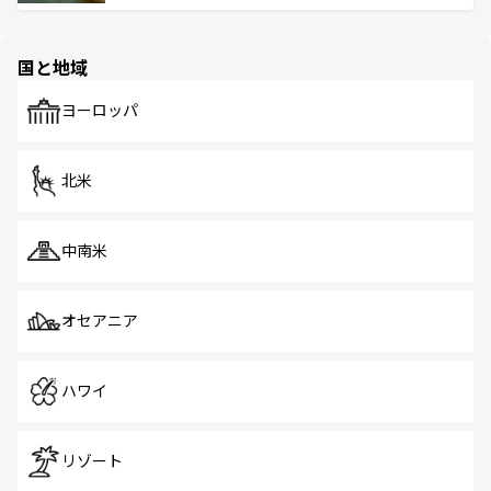
ける。 なお、新着のタイ情報は
コンテンツ一覧
を参照して
そう。 なお、新着の香港情報は
コンテンツ一覧
を参照して
と伝統を感じられるエスニックタウン、多数の緑豊かな公
ほしい。
ほしい。
園や自然保護区など、自然が調和した近代的な景観と文化
の多様性あふれるカラフルな町は、どこを歩いても新しい
国と地域
発見がある。さらに、治安のよさや充実した公共交通機関
も、旅行者にとっては魅力的なポイント。グルメも豊富
で、ホーカーズは地元の風情を楽しめる外せないスポット
ヨーロッパ
だ。訪れる人を飽きさせないシンガポールで、多様な魅力
を体感しよう。 なお、新着のシンガポール情報は
コンテン
ツ一覧
を参照してほしい。
北米
中南米
オセアニア
ハワイ
リゾート