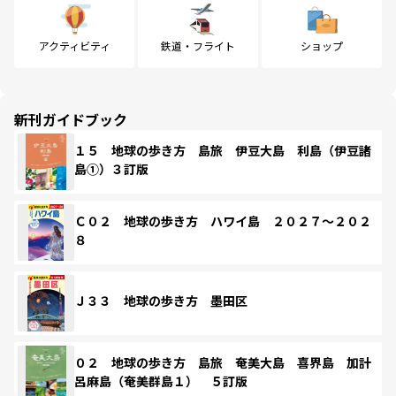
アクティビティ
鉄道・フライト
ショップ
新刊ガイドブック
１５ 地球の歩き方 島旅 伊豆大島 利島（伊豆諸
島①）３訂版
Ｃ０２ 地球の歩き方 ハワイ島 ２０２７～２０２
８
Ｊ３３ 地球の歩き方 墨田区
０２ 地球の歩き方 島旅 奄美大島 喜界島 加計
呂麻島（奄美群島１） ５訂版