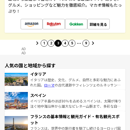
グルメ、ショッピングなど魅力を徹底紹介。マカオ情報もたっ
ぷり！
詳細を見る
…
1
2
3
4
5
9
AD
AD
人気の国と地域から探す
イタリア
イタリアは歴史、文化、グルメ、自然と多彩な魅力にあふ
れた国。
ローマ
の古代遺跡やフィレンツェのルネッサンス
美術、ヴェネツィアの運河など、歴史あるスポットはもち
スペイン
ろん、トスカーナの美しい田園風景やアマルフィ海岸の絶
景など、自然景観も見逃せない。観光の合間には、本場の
イベリア半島のほぼ80％を占めるスペインは、太陽が降り
ピザやパスタなど、絶品のイタリア料理を堪能することも
注ぐ地中海沿岸から雄大なピレネー山脈まで、多彩な自然
できる。朝目覚めてから夜眠るまで、すべての瞬間を楽し
と文化が詰まったヨーロッパ屈指の旅行先だ。多様な地域
フランスの基本情報と観光ガイド・有名観光スポ
ませてくれるイタリアで、忘れられない旅をしてみよう！
文化が根付くこの国では、情熱的なフラメンコ、熱気あふ
なお、新着のイタリア情報は
コンテンツ一覧
を参照してほ
れる闘牛、そして美味しいタパスが生活の一部となってい
ット
しい。
る。首都マドリードの洗練された雰囲気や、バルセロナの
フランスは、世界中の旅行者を魅了し続けるヨーロッパ屈