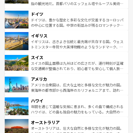
アートに溢れた街角から、地方では古代ローマ遺跡や中世
指の観光地だ。首都パリのエッフェル塔やルーブル美術館
の城塞都市、穏やかなビーチリゾートまで多彩な表情を見
といった象徴的なスポットから、田舎町の古風な美しさま
せる。地方によって風土や気候が異なるスペインはその個
ドイツ
で、幅広い魅力が詰まっている。華麗な宮殿、歴史的な大
性で訪れる人を魅了する。 なお、新着のスペイン情報は
コ
聖堂、美しいビーチ、そして豊かな自然が、訪れる者を心
ドイツは、豊かな歴史と多彩な文化が交差するヨーロッパ
ンテンツ一覧
を参照してほしい。
から魅了する。また、フランスは美食の国としても知ら
の中心に位置する国。中世の街並みが残るロマンチック街
れ、フランス料理はユネスコ無形文化遺産にも登録されて
道から、未来を先取りするようなモダンな都市まで多様な
イギリス
いる。シャンパンの発祥地であるランス、プロヴァンスの
顔を持つこの国は、どこを歩いても飽きることがない。ベ
香り高いラベンダー畑など、多彩な楽しみ方が可能だ。さ
ルリンの文化的活気、バイエルン州のアルプスの絶景、そ
イギリスは、古きよき伝統と最先端が共存する国。ウェス
らに、パリ以外の地域にも魅力が溢れており、どの街角に
してライン川沿いのワイン畑といった風景は必見。ビール
トミンスター寺院や大英博物館のようなランドマーク、歴
も豊かな歴史と文化が息づいている。パリ以外の個性あふ
とソーセージを味わいながら地元の人と過ごす楽しい時間
史ある大学都市、美しい丘陵地帯や牧歌的な風景など、エ
れる地方に足を運ぶとそれぞれで全く異なる文化を体験で
スイス
は、お酒好きな人にはぜひ体験してほしい。 なお、新着の
リアごとに異なる魅力がある。また、優雅なアフタヌーン
きるだろう。 なお、新着のフランス情報は
コンテンツ一覧
ドイツ情報は
コンテンツ一覧
を参照してほしい。
ティー、ビール好きにはたまらない英国パブ、サッカー観
スイスの国土面積は九州ほどの広さだが、運行時刻が正確
を参照してほしい。
戦など、本場だからこそできる体験も豊富。イギリスを旅
な交通網が整備されており、初心者でも安心して個人旅行
して楽しみつくそう。 なお、新着のイギリス情報は
コンテ
を楽しめる。日本同様に時刻表どおりの旅が可能だ。中世
アメリカ
ンツ一覧
を参照してほしい。
の建物がそのまま残る町や、スイスならではのユニークな
博物館もあり、アルプス観光だけでなく町歩きも満喫する
アメリカ合衆国は、広大な土地と多様な文化が魅力の国。
ことができる。国民の所得が高いため物価も高いが、旅行
東海岸の都市部から西海岸のカリフォルニアまで、訪れる
者向けの交通パス提供のサービスもあり、うまく活用すれ
場所ごとに異なる風景と体験が待っている。ニューヨーク
ハワイ
ば市内交通費無料で観光を楽しむこともできる。 なお、新
のような巨大都市は、観光、ショッピング、エンターテイ
着のスイス情報は
コンテンツ一覧
を参照してほしい。
ンメントが詰まった刺激的なスポットだ。一方、アメリカ
年間を通じて温暖な気候に恵まれ、多くの島で構成される
西部には大自然が広がり、グランドキャニオンやイエロー
ハワイは、どの島も独自の魅力をもっている。大自然の神
ストーン国立公園といった絶景が堪能できる。さらに、南
秘を感じたいなら、火山が生み出した壮大な景観を誇るハ
オーストラリア
部のニューオーリンズでは、音楽と美食が融合した独特の
ワイ島は見逃せない。また、定番の観光地といえばオアフ
文化が魅力。旅行者はアメリカの各地域で異なる魅力を楽
島だが、静かな自然を求めるならマウイ島やカウアイ島が
オーストラリアは、壮大な自然と多様な文化が魅力の国。
しみながら、その多様性と豊かな歴史を感じることができ