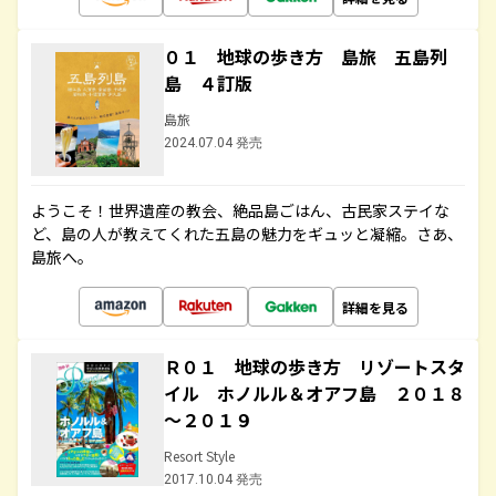
０１ 地球の歩き方 島旅 五島列
島 ４訂版
島旅
2024.07.04 発売
ようこそ！世界遺産の教会、絶品島ごはん、古民家ステイな
ど、島の人が教えてくれた五島の魅力をギュッと凝縮。さあ、
島旅へ。
詳細を見る
Ｒ０１ 地球の歩き方 リゾートスタ
イル ホノルル＆オアフ島 ２０１８
～２０１９
Resort Style
2017.10.04 発売