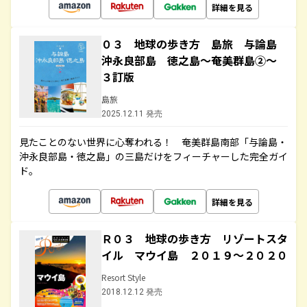
詳細を見る
０３ 地球の歩き方 島旅 与論島
沖永良部島 徳之島～奄美群島②～
３訂版
島旅
2025.12.11 発売
見たことのない世界に心奪われる！ 奄美群島南部「与論島・
沖永良部島・徳之島」の三島だけをフィーチャーした完全ガイ
ド。
詳細を見る
Ｒ０３ 地球の歩き方 リゾートスタ
イル マウイ島 ２０１９～２０２０
Resort Style
2018.12.12 発売