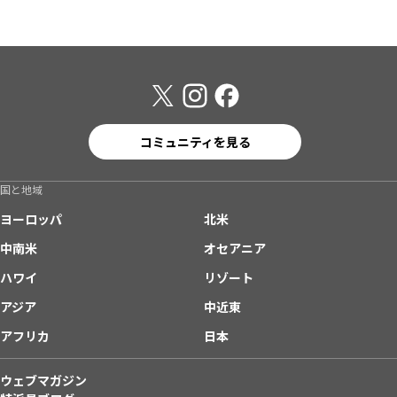
コミュニティを見る
国と地域
ヨーロッパ
北米
中南米
オセアニア
ハワイ
リゾート
アジア
中近東
アフリカ
日本
ウェブマガジン