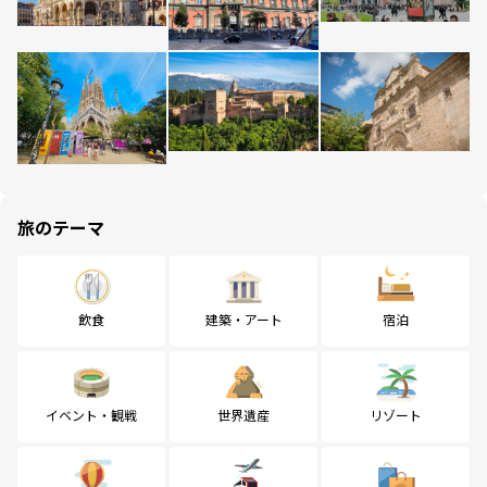
旅のテーマ
飲食
建築・アート
宿泊
イベント・観戦
世界遺産
リゾート