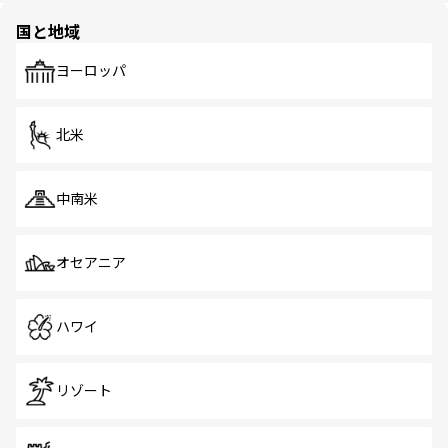
の多様性あふれるカラフルな町は、どこを歩いても新しい
国と地域
発見がある。さらに、治安のよさや充実した公共交通機関
も、旅行者にとっては魅力的なポイント。グルメも豊富
で、ホーカーズは地元の風情を楽しめる外せないスポット
ヨーロッパ
だ。訪れる人を飽きさせないシンガポールで、多様な魅力
を体感しよう。 なお、新着のシンガポール情報は
コンテン
ツ一覧
を参照してほしい。
北米
中南米
オセアニア
ハワイ
リゾート