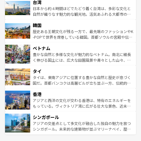
ならではの贅沢な旅のスタイルだ。 なお、新着のアメリカ
台湾
れるおもてなしの心で訪れる人々を迎えてくれるハワイの
リアリーフや大陸中央部にそびえるウルル（エアーズロッ
情報は
コンテンツ一覧
を参照してほしい。
人々、おいしいローカルフードやハワイアンミュージッ
ク）、タスマニアの美しい原生林やケアンズの熱帯雨林な
日本から約４時間ほどでたどり着く台湾は、多彩な文化と
ク、伝統的なフラダンスなど、すべてがハワイの魅力を彩
ど、見どころがたくさん。また、カフェやワイン、オージ
自然が織りなす魅力的な観光地。活気あふれる大都市の台
っている。訪れるたびに新しい発見と感動が待っているハ
ービーフなどの食文化も豊かで、美味しいものであふれて
北やノスタルジックな町並みが人気な九份（ジォウフェ
ワイを、存分に味わってほしい。 なお、新着のハワイ情報
韓国
いる。アクティビティも充実しており、サーフィンやダイ
ン）、静ひつな山岳地帯である台湾東部など、都市の喧騒
は
コンテンツ一覧
を参照してほしい。
ビング、ハイキングなど、アウトドア好きにはたまらな
と山間の静けさが共存しており、訪れる人に新しい発見と
歴史ある王朝文化が残る一方で、最先端のファッションやK
い。オーストラリアの多彩な魅力を存分に味わいつくそ
驚きをもたらしてくれる。また、奥深い台湾の食文化も魅
-POPで世界を席巻している韓国。首都ソウルの宮殿や伝統
う。 なお、新着のオーストラリア情報は
コンテンツ一覧
を
力で、夜市などの屋台グルメから高級料理、ヘルシーで美
家屋が並ぶエリアでは韓国の歴史と文化に浸ることがで
参照してほしい。
ベトナム
容にもいいと評判のスイーツなど、バラエティ豊かな料理
き、地方に足を延ばせば四季折々の自然美を楽しむことが
が味わえる。 なお、新着の台湾情報は
コンテンツ一覧
を参
できる。そして、キムチや焼肉、絶品のストリートフード
豊かな自然と多様な文化が魅力的なベトナム。南北に細長
照してほしい。
まで、さまざまな韓国料理が待っている。夜には、韓国な
く伸びる国土には、広大な田園風景や青々とした山々、世
らではのナイトライフも堪能できる。あたたかいホスピタ
界遺産に登録された壮大な自然景観が点在し、都市部では
タイ
リティに包まれながら、韓国の多彩な魅力を心ゆくまで味
急速な発展と共に伝統が息づく。ハノイの古い町並みやホ
わってみてほしい。 なお、新着の韓国情報は
コンテンツ一
ーチミン市のフランス統治時代の建物も、独特の雰囲気を
タイは、東南アジアに位置する豊かな自然と歴史が息づく
覧
を参照してほしい。
醸し出している。また、バラエティの豊かさとおいしさで
国だ。首都バンコクは高層ビルが立ち並ぶ一方、伝統的な
世界中の食通を魅了してやまないベトナム料理も魅力のひ
寺院や市場がいたるところに点在し、古きよき文化と現代
香港
とつ。フォーやバインミー、ベトナムコーヒーなどは、ぜ
の活気が交差している。北部ではチェンマイなどの山岳地
ひ現地で味わいたい。どの地域を訪れてもあたたかい人々
帯で自然と触れ合い、南部ではプーケットやクラビの美し
アジアと西洋の文化が交わる香港は、特有のエネルギーを
が旅行者を迎えてくれるので、きっと忘れられない旅にな
いビーチでリゾート気分を楽しむことができる。タイ料理
もっている。ヴィクトリア湾に広がる壮大な景色、近未来
るはずだ。 なお、新着のベトナム情報は
コンテンツ一覧
を
は世界的に有名で、屋台から高級レストランまで味覚を刺
的なアートスポット、そして歴史と現代が融合した町並
参照してほしい。
シンガポール
激する。気候は一年中温暖で、どの季節にも異なる楽しみ
み、どこを訪れても感動するはず。観光スポットが密集し
が待っている。親しみやすいタイの人々、仏教を中心とし
ており、効率よく見どころを回れるのも魅力。息をのむよ
アジアの交差点として多文化が融合した独自の魅力を放つ
た文化、そして多様な観光資源が、訪れる旅人を魅了し続
うな絶景から文化的な体験まで、香港を存分に楽しみ尽く
シンガポール。未来的な建築物が並ぶマリーナベイ、歴史
ける。 なお、新着のタイ情報は
コンテンツ一覧
を参照して
そう。 なお、新着の香港情報は
コンテンツ一覧
を参照して
と伝統を感じられるエスニックタウン、多数の緑豊かな公
ほしい。
ほしい。
園や自然保護区など、自然が調和した近代的な景観と文化