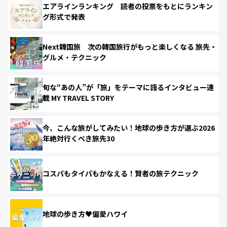
エアラインランキング 読者の投票をもとにランキン
グ形式で発表
Next韓国旅 次の韓国旅行がもっと楽しくなる 旅先・
グルメ・テクニック
旬な“あの人”が「旅」をテーマに語るインタビュー連
載 MY TRAVEL STORY
今、こんな旅がしてみたい！地球の歩き方が選ぶ2026
年絶対行くべき旅先30
コスパもタイパもかなえる！賢者の旅テクニック
地球の歩き方♥偏愛ハワイ