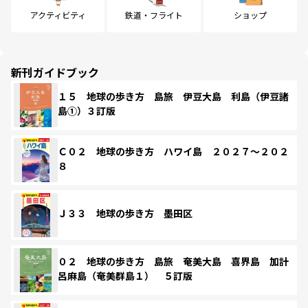
アクティビティ
鉄道・フライト
ショップ
新刊ガイドブック
１５ 地球の歩き方 島旅 伊豆大島 利島（伊豆諸
島①）３訂版
Ｃ０２ 地球の歩き方 ハワイ島 ２０２７～２０２
８
Ｊ３３ 地球の歩き方 墨田区
０２ 地球の歩き方 島旅 奄美大島 喜界島 加計
呂麻島（奄美群島１） ５訂版