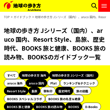
TOP
ガイドブック
地球の歩き方 Jシリーズ（国内）、aruco 国内、Resort
地球の歩き方 Jシリーズ（国内）、ar
uco 国内、Resort Style、島旅、歴史
時代、BOOKS 旅と健康、BOOKS 旅の
読み物、BOOKSのガイドブック一覧
すべて
地球の歩き方 海外
地球の歩き方 Jシリーズ（国内）
aruco 海外
aruco 国内
Plat
ランキング&テクニック
Resort Style
島旅
御朱印
歴史時代
旅の図鑑
BOOKS スペシャルコラボ
BOOKS 旅の名言＆絶景
BOOKS 旅と健康
BOOKS 旅の読み物
BOOKS
D-Books