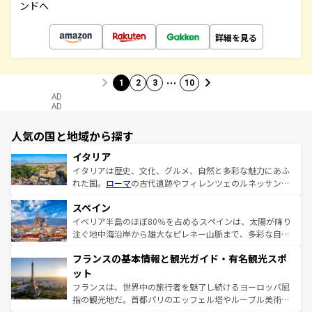
ンドへ
詳細を見る
…
1
2
3
10
AD
AD
人気の国と地域から探す
イタリア
イタリアは歴史、文化、グルメ、自然と多彩な魅力にあふ
れた国。
ローマ
の古代遺跡やフィレンツェのルネッサンス
美術、ヴェネツィアの運河など、歴史あるスポットはもち
スペイン
ろん、トスカーナの美しい田園風景やアマルフィ海岸の絶
景など、自然景観も見逃せない。観光の合間には、本場の
イベリア半島のほぼ80％を占めるスペインは、太陽が降り
ピザやパスタなど、絶品のイタリア料理を堪能することも
注ぐ地中海沿岸から雄大なピレネー山脈まで、多彩な自然
できる。朝目覚めてから夜眠るまで、すべての瞬間を楽し
と文化が詰まったヨーロッパ屈指の旅行先だ。多様な地域
フランスの基本情報と観光ガイド・有名観光スポ
ませてくれるイタリアで、忘れられない旅をしてみよう！
文化が根付くこの国では、情熱的なフラメンコ、熱気あふ
なお、新着のイタリア情報は
コンテンツ一覧
を参照してほ
れる闘牛、そして美味しいタパスが生活の一部となってい
ット
しい。
る。首都マドリードの洗練された雰囲気や、バルセロナの
フランスは、世界中の旅行者を魅了し続けるヨーロッパ屈
アートに溢れた街角から、地方では古代ローマ遺跡や中世
指の観光地だ。首都パリのエッフェル塔やルーブル美術館
の城塞都市、穏やかなビーチリゾートまで多彩な表情を見
といった象徴的なスポットから、田舎町の古風な美しさま