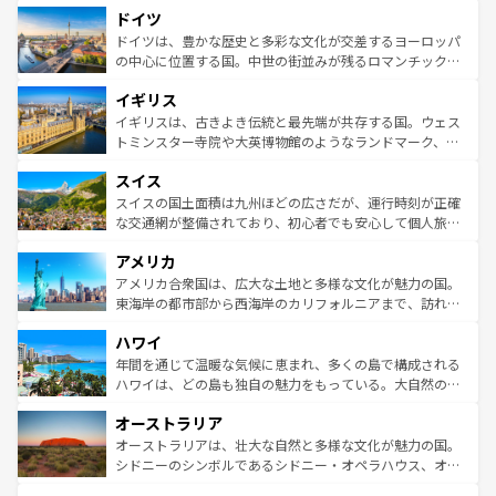
せる。地方によって風土や気候が異なるスペインはその個
ドイツ
で、幅広い魅力が詰まっている。華麗な宮殿、歴史的な大
性で訪れる人を魅了する。 なお、新着のスペイン情報は
コ
聖堂、美しいビーチ、そして豊かな自然が、訪れる者を心
ドイツは、豊かな歴史と多彩な文化が交差するヨーロッパ
ンテンツ一覧
を参照してほしい。
から魅了する。また、フランスは美食の国としても知ら
の中心に位置する国。中世の街並みが残るロマンチック街
れ、フランス料理はユネスコ無形文化遺産にも登録されて
道から、未来を先取りするようなモダンな都市まで多様な
イギリス
いる。シャンパンの発祥地であるランス、プロヴァンスの
顔を持つこの国は、どこを歩いても飽きることがない。ベ
香り高いラベンダー畑など、多彩な楽しみ方が可能だ。さ
ルリンの文化的活気、バイエルン州のアルプスの絶景、そ
イギリスは、古きよき伝統と最先端が共存する国。ウェス
らに、パリ以外の地域にも魅力が溢れており、どの街角に
してライン川沿いのワイン畑といった風景は必見。ビール
トミンスター寺院や大英博物館のようなランドマーク、歴
も豊かな歴史と文化が息づいている。パリ以外の個性あふ
とソーセージを味わいながら地元の人と過ごす楽しい時間
史ある大学都市、美しい丘陵地帯や牧歌的な風景など、エ
れる地方に足を運ぶとそれぞれで全く異なる文化を体験で
スイス
は、お酒好きな人にはぜひ体験してほしい。 なお、新着の
リアごとに異なる魅力がある。また、優雅なアフタヌーン
きるだろう。 なお、新着のフランス情報は
コンテンツ一覧
ドイツ情報は
コンテンツ一覧
を参照してほしい。
ティー、ビール好きにはたまらない英国パブ、サッカー観
スイスの国土面積は九州ほどの広さだが、運行時刻が正確
を参照してほしい。
戦など、本場だからこそできる体験も豊富。イギリスを旅
な交通網が整備されており、初心者でも安心して個人旅行
して楽しみつくそう。 なお、新着のイギリス情報は
コンテ
を楽しめる。日本同様に時刻表どおりの旅が可能だ。中世
アメリカ
ンツ一覧
を参照してほしい。
の建物がそのまま残る町や、スイスならではのユニークな
博物館もあり、アルプス観光だけでなく町歩きも満喫する
アメリカ合衆国は、広大な土地と多様な文化が魅力の国。
ことができる。国民の所得が高いため物価も高いが、旅行
東海岸の都市部から西海岸のカリフォルニアまで、訪れる
者向けの交通パス提供のサービスもあり、うまく活用すれ
場所ごとに異なる風景と体験が待っている。ニューヨーク
ハワイ
ば市内交通費無料で観光を楽しむこともできる。 なお、新
のような巨大都市は、観光、ショッピング、エンターテイ
着のスイス情報は
コンテンツ一覧
を参照してほしい。
ンメントが詰まった刺激的なスポットだ。一方、アメリカ
年間を通じて温暖な気候に恵まれ、多くの島で構成される
西部には大自然が広がり、グランドキャニオンやイエロー
ハワイは、どの島も独自の魅力をもっている。大自然の神
ストーン国立公園といった絶景が堪能できる。さらに、南
秘を感じたいなら、火山が生み出した壮大な景観を誇るハ
オーストラリア
部のニューオーリンズでは、音楽と美食が融合した独特の
ワイ島は見逃せない。また、定番の観光地といえばオアフ
文化が魅力。旅行者はアメリカの各地域で異なる魅力を楽
島だが、静かな自然を求めるならマウイ島やカウアイ島が
オーストラリアは、壮大な自然と多様な文化が魅力の国。
しみながら、その多様性と豊かな歴史を感じることができ
おすすめ。エメラルドグリーンに輝く海をはじめ、豊かな
シドニーのシンボルであるシドニー・オペラハウス、オー
るだろう。車でのロードトリップや列車の旅も、アメリカ
文化や歴史が息づいている。「アロハスピリット」と呼ば
ストラリア東海岸北部に広がる大サンゴ礁地帯グレートバ