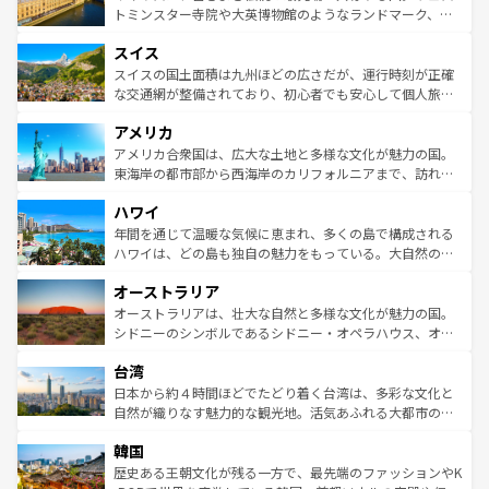
らに、パリ以外の地域にも魅力が溢れており、どの街角に
してライン川沿いのワイン畑といった風景は必見。ビール
トミンスター寺院や大英博物館のようなランドマーク、歴
も豊かな歴史と文化が息づいている。パリ以外の個性あふ
とソーセージを味わいながら地元の人と過ごす楽しい時間
史ある大学都市、美しい丘陵地帯や牧歌的な風景など、エ
れる地方に足を運ぶとそれぞれで全く異なる文化を体験で
スイス
は、お酒好きな人にはぜひ体験してほしい。 なお、新着の
リアごとに異なる魅力がある。また、優雅なアフタヌーン
きるだろう。 なお、新着のフランス情報は
コンテンツ一覧
ドイツ情報は
コンテンツ一覧
を参照してほしい。
ティー、ビール好きにはたまらない英国パブ、サッカー観
スイスの国土面積は九州ほどの広さだが、運行時刻が正確
を参照してほしい。
戦など、本場だからこそできる体験も豊富。イギリスを旅
な交通網が整備されており、初心者でも安心して個人旅行
して楽しみつくそう。 なお、新着のイギリス情報は
コンテ
を楽しめる。日本同様に時刻表どおりの旅が可能だ。中世
アメリカ
ンツ一覧
を参照してほしい。
の建物がそのまま残る町や、スイスならではのユニークな
博物館もあり、アルプス観光だけでなく町歩きも満喫する
アメリカ合衆国は、広大な土地と多様な文化が魅力の国。
ことができる。国民の所得が高いため物価も高いが、旅行
東海岸の都市部から西海岸のカリフォルニアまで、訪れる
者向けの交通パス提供のサービスもあり、うまく活用すれ
場所ごとに異なる風景と体験が待っている。ニューヨーク
ハワイ
ば市内交通費無料で観光を楽しむこともできる。 なお、新
のような巨大都市は、観光、ショッピング、エンターテイ
着のスイス情報は
コンテンツ一覧
を参照してほしい。
ンメントが詰まった刺激的なスポットだ。一方、アメリカ
年間を通じて温暖な気候に恵まれ、多くの島で構成される
西部には大自然が広がり、グランドキャニオンやイエロー
ハワイは、どの島も独自の魅力をもっている。大自然の神
ストーン国立公園といった絶景が堪能できる。さらに、南
秘を感じたいなら、火山が生み出した壮大な景観を誇るハ
オーストラリア
部のニューオーリンズでは、音楽と美食が融合した独特の
ワイ島は見逃せない。また、定番の観光地といえばオアフ
文化が魅力。旅行者はアメリカの各地域で異なる魅力を楽
島だが、静かな自然を求めるならマウイ島やカウアイ島が
オーストラリアは、壮大な自然と多様な文化が魅力の国。
しみながら、その多様性と豊かな歴史を感じることができ
おすすめ。エメラルドグリーンに輝く海をはじめ、豊かな
シドニーのシンボルであるシドニー・オペラハウス、オー
るだろう。車でのロードトリップや列車の旅も、アメリカ
文化や歴史が息づいている。「アロハスピリット」と呼ば
ストラリア東海岸北部に広がる大サンゴ礁地帯グレートバ
ならではの贅沢な旅のスタイルだ。 なお、新着のアメリカ
台湾
れるおもてなしの心で訪れる人々を迎えてくれるハワイの
リアリーフや大陸中央部にそびえるウルル（エアーズロッ
情報は
コンテンツ一覧
を参照してほしい。
人々、おいしいローカルフードやハワイアンミュージッ
ク）、タスマニアの美しい原生林やケアンズの熱帯雨林な
日本から約４時間ほどでたどり着く台湾は、多彩な文化と
ク、伝統的なフラダンスなど、すべてがハワイの魅力を彩
ど、見どころがたくさん。また、カフェやワイン、オージ
自然が織りなす魅力的な観光地。活気あふれる大都市の台
っている。訪れるたびに新しい発見と感動が待っているハ
ービーフなどの食文化も豊かで、美味しいものであふれて
北やノスタルジックな町並みが人気な九份（ジォウフェ
ワイを、存分に味わってほしい。 なお、新着のハワイ情報
韓国
いる。アクティビティも充実しており、サーフィンやダイ
ン）、静ひつな山岳地帯である台湾東部など、都市の喧騒
は
コンテンツ一覧
を参照してほしい。
ビング、ハイキングなど、アウトドア好きにはたまらな
と山間の静けさが共存しており、訪れる人に新しい発見と
歴史ある王朝文化が残る一方で、最先端のファッションやK