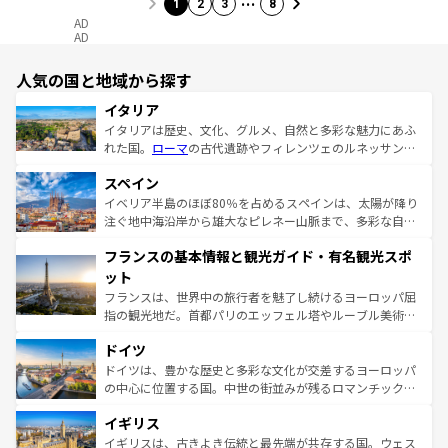
1
2
3
8
AD
AD
人気の国と地域から探す
イタリア
イタリアは歴史、文化、グルメ、自然と多彩な魅力にあふ
れた国。
ローマ
の古代遺跡やフィレンツェのルネッサンス
美術、ヴェネツィアの運河など、歴史あるスポットはもち
スペイン
ろん、トスカーナの美しい田園風景やアマルフィ海岸の絶
景など、自然景観も見逃せない。観光の合間には、本場の
イベリア半島のほぼ80％を占めるスペインは、太陽が降り
ピザやパスタなど、絶品のイタリア料理を堪能することも
注ぐ地中海沿岸から雄大なピレネー山脈まで、多彩な自然
できる。朝目覚めてから夜眠るまで、すべての瞬間を楽し
と文化が詰まったヨーロッパ屈指の旅行先だ。多様な地域
フランスの基本情報と観光ガイド・有名観光スポ
ませてくれるイタリアで、忘れられない旅をしてみよう！
文化が根付くこの国では、情熱的なフラメンコ、熱気あふ
なお、新着のイタリア情報は
コンテンツ一覧
を参照してほ
れる闘牛、そして美味しいタパスが生活の一部となってい
ット
しい。
る。首都マドリードの洗練された雰囲気や、バルセロナの
フランスは、世界中の旅行者を魅了し続けるヨーロッパ屈
アートに溢れた街角から、地方では古代ローマ遺跡や中世
指の観光地だ。首都パリのエッフェル塔やルーブル美術館
の城塞都市、穏やかなビーチリゾートまで多彩な表情を見
といった象徴的なスポットから、田舎町の古風な美しさま
せる。地方によって風土や気候が異なるスペインはその個
ドイツ
で、幅広い魅力が詰まっている。華麗な宮殿、歴史的な大
性で訪れる人を魅了する。 なお、新着のスペイン情報は
コ
聖堂、美しいビーチ、そして豊かな自然が、訪れる者を心
ドイツは、豊かな歴史と多彩な文化が交差するヨーロッパ
ンテンツ一覧
を参照してほしい。
から魅了する。また、フランスは美食の国としても知ら
の中心に位置する国。中世の街並みが残るロマンチック街
れ、フランス料理はユネスコ無形文化遺産にも登録されて
道から、未来を先取りするようなモダンな都市まで多様な
イギリス
いる。シャンパンの発祥地であるランス、プロヴァンスの
顔を持つこの国は、どこを歩いても飽きることがない。ベ
香り高いラベンダー畑など、多彩な楽しみ方が可能だ。さ
ルリンの文化的活気、バイエルン州のアルプスの絶景、そ
イギリスは、古きよき伝統と最先端が共存する国。ウェス