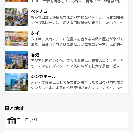
い。オーストラリアの多彩な魅力を存分に味わいつくそ
驚きをもたらしてくれる。また、奥深い台湾の食文化も魅
-POPで世界を席巻している韓国。首都ソウルの宮殿や伝統
う。 なお、新着のオーストラリア情報は
コンテンツ一覧
を
力で、夜市などの屋台グルメから高級料理、ヘルシーで美
家屋が並ぶエリアでは韓国の歴史と文化に浸ることがで
参照してほしい。
ベトナム
容にもいいと評判のスイーツなど、バラエティ豊かな料理
き、地方に足を延ばせば四季折々の自然美を楽しむことが
が味わえる。 なお、新着の台湾情報は
コンテンツ一覧
を参
できる。そして、キムチや焼肉、絶品のストリートフード
豊かな自然と多様な文化が魅力的なベトナム。南北に細長
照してほしい。
まで、さまざまな韓国料理が待っている。夜には、韓国な
く伸びる国土には、広大な田園風景や青々とした山々、世
らではのナイトライフも堪能できる。あたたかいホスピタ
界遺産に登録された壮大な自然景観が点在し、都市部では
タイ
リティに包まれながら、韓国の多彩な魅力を心ゆくまで味
急速な発展と共に伝統が息づく。ハノイの古い町並みやホ
わってみてほしい。 なお、新着の韓国情報は
コンテンツ一
ーチミン市のフランス統治時代の建物も、独特の雰囲気を
タイは、東南アジアに位置する豊かな自然と歴史が息づく
覧
を参照してほしい。
醸し出している。また、バラエティの豊かさとおいしさで
国だ。首都バンコクは高層ビルが立ち並ぶ一方、伝統的な
世界中の食通を魅了してやまないベトナム料理も魅力のひ
寺院や市場がいたるところに点在し、古きよき文化と現代
香港
とつ。フォーやバインミー、ベトナムコーヒーなどは、ぜ
の活気が交差している。北部ではチェンマイなどの山岳地
ひ現地で味わいたい。どの地域を訪れてもあたたかい人々
帯で自然と触れ合い、南部ではプーケットやクラビの美し
アジアと西洋の文化が交わる香港は、特有のエネルギーを
が旅行者を迎えてくれるので、きっと忘れられない旅にな
いビーチでリゾート気分を楽しむことができる。タイ料理
もっている。ヴィクトリア湾に広がる壮大な景色、近未来
るはずだ。 なお、新着のベトナム情報は
コンテンツ一覧
を
は世界的に有名で、屋台から高級レストランまで味覚を刺
的なアートスポット、そして歴史と現代が融合した町並
参照してほしい。
シンガポール
激する。気候は一年中温暖で、どの季節にも異なる楽しみ
み、どこを訪れても感動するはず。観光スポットが密集し
が待っている。親しみやすいタイの人々、仏教を中心とし
ており、効率よく見どころを回れるのも魅力。息をのむよ
アジアの交差点として多文化が融合した独自の魅力を放つ
た文化、そして多様な観光資源が、訪れる旅人を魅了し続
うな絶景から文化的な体験まで、香港を存分に楽しみ尽く
シンガポール。未来的な建築物が並ぶマリーナベイ、歴史
ける。 なお、新着のタイ情報は
コンテンツ一覧
を参照して
そう。 なお、新着の香港情報は
コンテンツ一覧
を参照して
と伝統を感じられるエスニックタウン、多数の緑豊かな公
ほしい。
ほしい。
園や自然保護区など、自然が調和した近代的な景観と文化
の多様性あふれるカラフルな町は、どこを歩いても新しい
国と地域
発見がある。さらに、治安のよさや充実した公共交通機関
も、旅行者にとっては魅力的なポイント。グルメも豊富
で、ホーカーズは地元の風情を楽しめる外せないスポット
ヨーロッパ
だ。訪れる人を飽きさせないシンガポールで、多様な魅力
を体感しよう。 なお、新着のシンガポール情報は
コンテン