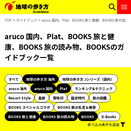
TOP
ガイドブック
aruco 国内、Plat、BOOKS 旅と健康、BOOKS 旅の
aruco 国内、Plat、BOOKS 旅と健
康、BOOKS 旅の読み物、BOOKSのガ
イドブック一覧
すべて
地球の歩き方 海外
地球の歩き方 Jシリーズ（国内）
aruco 海外
aruco 国内
Plat
ランキング&テクニック
Resort Style
島旅
御朱印
歴史時代
旅の図鑑
BOOKS スペシャルコラボ
BOOKS 旅の名言＆絶景
BOOKS 旅と健康
BOOKS 旅の読み物
BOOKS
D-Books
絞り込み条件を追加