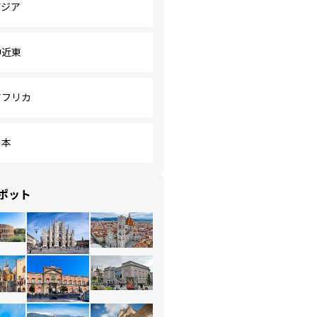
アジア
中近東
アフリカ
日本
ポット