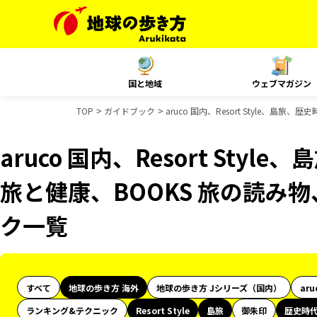
国と地域
ウェブマガジン
TOP
ガイドブック
aruco 国内、Resort Style、島
aruco 国内、Resort Styl
旅と健康、BOOKS 旅の読み物
ク一覧
すべて
地球の歩き方 海外
地球の歩き方 Jシリーズ（国内）
aru
ランキング&テクニック
Resort Style
島旅
御朱印
歴史時