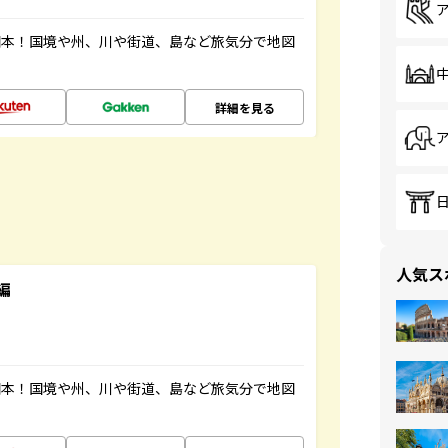
図本！国境や州、川や街道、島など旅気分で地図
詳細を見る
人気ス
編
図本！国境や州、川や街道、島など旅気分で地図