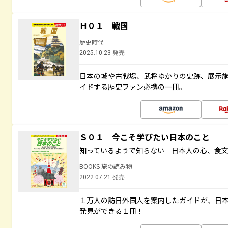
Ｈ０１ 戦国
歴史時代
2025.10.23 発売
日本の城や古戦場、武将ゆかりの史跡、展示
イドする歴史ファン必携の一冊。
Ｓ０１ 今こそ学びたい日本のこと
知っているようで知らない 日本人の心、食
BOOKS 旅の読み物
2022.07.21 発売
１万人の訪日外国人を案内したガイドが、日
発見ができる１冊！