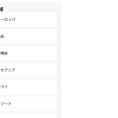
域
ヨーロッパ
北米
中南米
オセアニア
ハワイ
リゾート