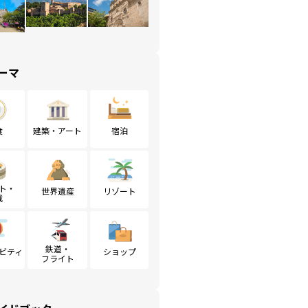
ーマ
食
建築・アート
宿泊
ト・
世界遺産
リゾート
戦
鉄道・
ビティ
ショップ
フライト