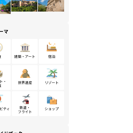
ーマ
食
建築・アート
宿泊
ト・
世界遺産
リゾート
戦
鉄道・
ビティ
ショップ
フライト