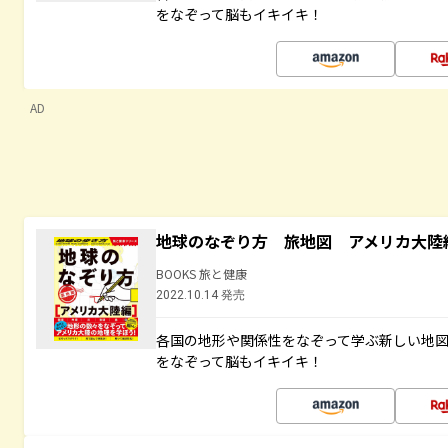
をなぞって脳もイキイキ！
AD
地球のなぞり方 旅地図 アメリカ大陸
BOOKS 旅と健康
2022.10.14 発売
各国の地形や関係性をなぞって学ぶ新しい地
をなぞって脳もイキイキ！