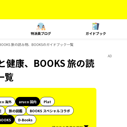
特派員ブログ
ガイドブック
、BOOKS 旅の読み物、BOOKSのガイドブック一覧
AD
旅と健康、BOOKS 旅の読
一覧
uco 海外
aruco 国内
Plat
代
旅の図鑑
BOOKS スペシャルコラボ
BOOKS
D-Books