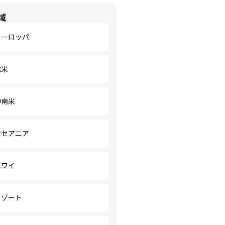
域
ヨーロッパ
北米
中南米
オセアニア
ハワイ
リゾート