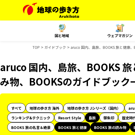
国と地域
ウェブマガジン
TOP
ガイドブック
aruco 国内、島旅、BOOKS 旅と健康
aruco 国内、島旅、BOOKS 
み物、BOOKSのガイドブック
すべて
地球の歩き方 海外
地球の歩き方 Jシリーズ（国内）
ar
ランキング&テクニック
Resort Style
島旅
御朱印
歴史時
BOOKS 旅の名言＆絶景
BOOKS 旅と健康
BOOKS 旅の読み物