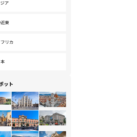
アジア
中近東
アフリカ
日本
ポット