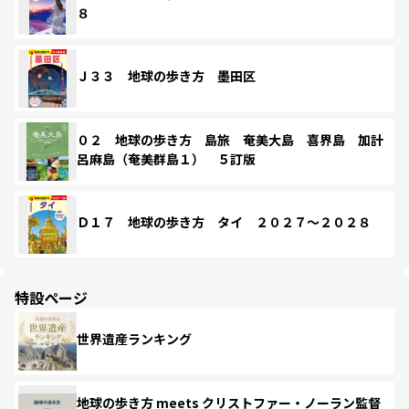
８
Ｊ３３ 地球の歩き方 墨田区
０２ 地球の歩き方 島旅 奄美大島 喜界島 加計
呂麻島（奄美群島１） ５訂版
Ｄ１７ 地球の歩き方 タイ ２０２７～２０２８
特設ページ
世界遺産ランキング
地球の歩き方 meets クリストファー・ノーラン監督