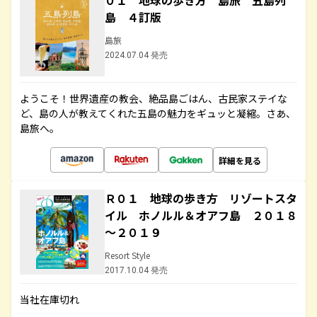
０１ 地球の歩き方 島旅 五島列
島 ４訂版
島旅
2024.07.04 発売
ようこそ！世界遺産の教会、絶品島ごはん、古民家ステイな
ど、島の人が教えてくれた五島の魅力をギュッと凝縮。さあ、
島旅へ。
詳細を見る
Ｒ０１ 地球の歩き方 リゾートスタ
イル ホノルル＆オアフ島 ２０１８
～２０１９
Resort Style
2017.10.04 発売
当社在庫切れ