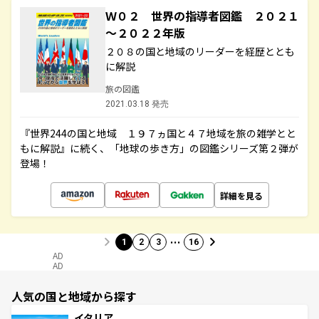
Ｗ０２ 世界の指導者図鑑 ２０２１
～２０２２年版
２０８の国と地域のリーダーを経歴ととも
に解説
旅の図鑑
2021.03.18 発売
『世界244の国と地域 １９７ヵ国と４７地域を旅の雑学とと
もに解説』に続く、「地球の歩き方」の図鑑シリーズ第２弾が
登場！
詳細を見る
…
1
2
3
16
AD
AD
人気の国と地域から探す
イタリア