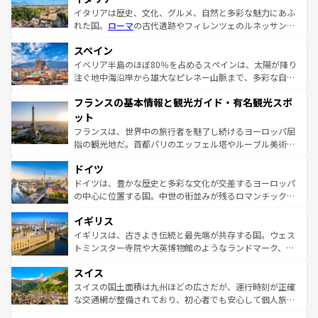
イタリアは歴史、文化、グルメ、自然と多彩な魅力にあふ
れた国。
ローマ
の古代遺跡やフィレンツェのルネッサンス
美術、ヴェネツィアの運河など、歴史あるスポットはもち
スペイン
ろん、トスカーナの美しい田園風景やアマルフィ海岸の絶
景など、自然景観も見逃せない。観光の合間には、本場の
イベリア半島のほぼ80％を占めるスペインは、太陽が降り
ピザやパスタなど、絶品のイタリア料理を堪能することも
注ぐ地中海沿岸から雄大なピレネー山脈まで、多彩な自然
できる。朝目覚めてから夜眠るまで、すべての瞬間を楽し
と文化が詰まったヨーロッパ屈指の旅行先だ。多様な地域
フランスの基本情報と観光ガイド・有名観光スポ
ませてくれるイタリアで、忘れられない旅をしてみよう！
文化が根付くこの国では、情熱的なフラメンコ、熱気あふ
なお、新着のイタリア情報は
コンテンツ一覧
を参照してほ
れる闘牛、そして美味しいタパスが生活の一部となってい
ット
しい。
る。首都マドリードの洗練された雰囲気や、バルセロナの
フランスは、世界中の旅行者を魅了し続けるヨーロッパ屈
アートに溢れた街角から、地方では古代ローマ遺跡や中世
指の観光地だ。首都パリのエッフェル塔やルーブル美術館
の城塞都市、穏やかなビーチリゾートまで多彩な表情を見
といった象徴的なスポットから、田舎町の古風な美しさま
せる。地方によって風土や気候が異なるスペインはその個
ドイツ
で、幅広い魅力が詰まっている。華麗な宮殿、歴史的な大
性で訪れる人を魅了する。 なお、新着のスペイン情報は
コ
聖堂、美しいビーチ、そして豊かな自然が、訪れる者を心
ドイツは、豊かな歴史と多彩な文化が交差するヨーロッパ
ンテンツ一覧
を参照してほしい。
から魅了する。また、フランスは美食の国としても知ら
の中心に位置する国。中世の街並みが残るロマンチック街
れ、フランス料理はユネスコ無形文化遺産にも登録されて
道から、未来を先取りするようなモダンな都市まで多様な
イギリス
いる。シャンパンの発祥地であるランス、プロヴァンスの
顔を持つこの国は、どこを歩いても飽きることがない。ベ
香り高いラベンダー畑など、多彩な楽しみ方が可能だ。さ
ルリンの文化的活気、バイエルン州のアルプスの絶景、そ
イギリスは、古きよき伝統と最先端が共存する国。ウェス
らに、パリ以外の地域にも魅力が溢れており、どの街角に
してライン川沿いのワイン畑といった風景は必見。ビール
トミンスター寺院や大英博物館のようなランドマーク、歴
も豊かな歴史と文化が息づいている。パリ以外の個性あふ
とソーセージを味わいながら地元の人と過ごす楽しい時間
史ある大学都市、美しい丘陵地帯や牧歌的な風景など、エ
れる地方に足を運ぶとそれぞれで全く異なる文化を体験で
スイス
は、お酒好きな人にはぜひ体験してほしい。 なお、新着の
リアごとに異なる魅力がある。また、優雅なアフタヌーン
きるだろう。 なお、新着のフランス情報は
コンテンツ一覧
ドイツ情報は
コンテンツ一覧
を参照してほしい。
ティー、ビール好きにはたまらない英国パブ、サッカー観
スイスの国土面積は九州ほどの広さだが、運行時刻が正確
を参照してほしい。
戦など、本場だからこそできる体験も豊富。イギリスを旅
な交通網が整備されており、初心者でも安心して個人旅行
して楽しみつくそう。 なお、新着のイギリス情報は
コンテ
を楽しめる。日本同様に時刻表どおりの旅が可能だ。中世