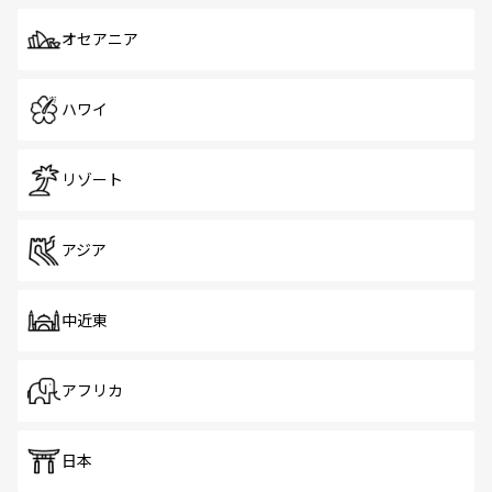
オセアニア
ハワイ
リゾート
アジア
中近東
アフリカ
日本