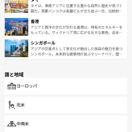
わってみてほしい。 なお、新着の韓国情報は
コンテンツ一
ーチミン市のフランス統治時代の建物も、独特の雰囲気を
タイは、東南アジアに位置する豊かな自然と歴史が息づく
覧
を参照してほしい。
醸し出している。また、バラエティの豊かさとおいしさで
国だ。首都バンコクは高層ビルが立ち並ぶ一方、伝統的な
世界中の食通を魅了してやまないベトナム料理も魅力のひ
寺院や市場がいたるところに点在し、古きよき文化と現代
香港
とつ。フォーやバインミー、ベトナムコーヒーなどは、ぜ
の活気が交差している。北部ではチェンマイなどの山岳地
ひ現地で味わいたい。どの地域を訪れてもあたたかい人々
帯で自然と触れ合い、南部ではプーケットやクラビの美し
アジアと西洋の文化が交わる香港は、特有のエネルギーを
が旅行者を迎えてくれるので、きっと忘れられない旅にな
いビーチでリゾート気分を楽しむことができる。タイ料理
もっている。ヴィクトリア湾に広がる壮大な景色、近未来
るはずだ。 なお、新着のベトナム情報は
コンテンツ一覧
を
は世界的に有名で、屋台から高級レストランまで味覚を刺
的なアートスポット、そして歴史と現代が融合した町並
参照してほしい。
シンガポール
激する。気候は一年中温暖で、どの季節にも異なる楽しみ
み、どこを訪れても感動するはず。観光スポットが密集し
が待っている。親しみやすいタイの人々、仏教を中心とし
ており、効率よく見どころを回れるのも魅力。息をのむよ
アジアの交差点として多文化が融合した独自の魅力を放つ
た文化、そして多様な観光資源が、訪れる旅人を魅了し続
うな絶景から文化的な体験まで、香港を存分に楽しみ尽く
シンガポール。未来的な建築物が並ぶマリーナベイ、歴史
ける。 なお、新着のタイ情報は
コンテンツ一覧
を参照して
そう。 なお、新着の香港情報は
コンテンツ一覧
を参照して
と伝統を感じられるエスニックタウン、多数の緑豊かな公
ほしい。
ほしい。
園や自然保護区など、自然が調和した近代的な景観と文化
の多様性あふれるカラフルな町は、どこを歩いても新しい
国と地域
発見がある。さらに、治安のよさや充実した公共交通機関
も、旅行者にとっては魅力的なポイント。グルメも豊富
で、ホーカーズは地元の風情を楽しめる外せないスポット
ヨーロッパ
だ。訪れる人を飽きさせないシンガポールで、多様な魅力
を体感しよう。 なお、新着のシンガポール情報は
コンテン
ツ一覧
を参照してほしい。
北米
中南米