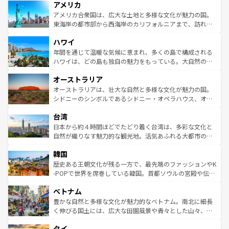
アメリカ
ンツ一覧
を参照してほしい。
の建物がそのまま残る町や、スイスならではのユニークな
博物館もあり、アルプス観光だけでなく町歩きも満喫する
アメリカ合衆国は、広大な土地と多様な文化が魅力の国。
ことができる。国民の所得が高いため物価も高いが、旅行
東海岸の都市部から西海岸のカリフォルニアまで、訪れる
者向けの交通パス提供のサービスもあり、うまく活用すれ
場所ごとに異なる風景と体験が待っている。ニューヨーク
ハワイ
ば市内交通費無料で観光を楽しむこともできる。 なお、新
のような巨大都市は、観光、ショッピング、エンターテイ
着のスイス情報は
コンテンツ一覧
を参照してほしい。
ンメントが詰まった刺激的なスポットだ。一方、アメリカ
年間を通じて温暖な気候に恵まれ、多くの島で構成される
西部には大自然が広がり、グランドキャニオンやイエロー
ハワイは、どの島も独自の魅力をもっている。大自然の神
ストーン国立公園といった絶景が堪能できる。さらに、南
秘を感じたいなら、火山が生み出した壮大な景観を誇るハ
オーストラリア
部のニューオーリンズでは、音楽と美食が融合した独特の
ワイ島は見逃せない。また、定番の観光地といえばオアフ
文化が魅力。旅行者はアメリカの各地域で異なる魅力を楽
島だが、静かな自然を求めるならマウイ島やカウアイ島が
オーストラリアは、壮大な自然と多様な文化が魅力の国。
しみながら、その多様性と豊かな歴史を感じることができ
おすすめ。エメラルドグリーンに輝く海をはじめ、豊かな
シドニーのシンボルであるシドニー・オペラハウス、オー
るだろう。車でのロードトリップや列車の旅も、アメリカ
文化や歴史が息づいている。「アロハスピリット」と呼ば
ストラリア東海岸北部に広がる大サンゴ礁地帯グレートバ
ならではの贅沢な旅のスタイルだ。 なお、新着のアメリカ
台湾
れるおもてなしの心で訪れる人々を迎えてくれるハワイの
リアリーフや大陸中央部にそびえるウルル（エアーズロッ
情報は
コンテンツ一覧
を参照してほしい。
人々、おいしいローカルフードやハワイアンミュージッ
ク）、タスマニアの美しい原生林やケアンズの熱帯雨林な
日本から約４時間ほどでたどり着く台湾は、多彩な文化と
ク、伝統的なフラダンスなど、すべてがハワイの魅力を彩
ど、見どころがたくさん。また、カフェやワイン、オージ
自然が織りなす魅力的な観光地。活気あふれる大都市の台
っている。訪れるたびに新しい発見と感動が待っているハ
ービーフなどの食文化も豊かで、美味しいものであふれて
北やノスタルジックな町並みが人気な九份（ジォウフェ
ワイを、存分に味わってほしい。 なお、新着のハワイ情報
韓国
いる。アクティビティも充実しており、サーフィンやダイ
ン）、静ひつな山岳地帯である台湾東部など、都市の喧騒
は
コンテンツ一覧
を参照してほしい。
ビング、ハイキングなど、アウトドア好きにはたまらな
と山間の静けさが共存しており、訪れる人に新しい発見と
歴史ある王朝文化が残る一方で、最先端のファッションやK
い。オーストラリアの多彩な魅力を存分に味わいつくそ
驚きをもたらしてくれる。また、奥深い台湾の食文化も魅
-POPで世界を席巻している韓国。首都ソウルの宮殿や伝統
う。 なお、新着のオーストラリア情報は
コンテンツ一覧
を
力で、夜市などの屋台グルメから高級料理、ヘルシーで美
家屋が並ぶエリアでは韓国の歴史と文化に浸ることがで
参照してほしい。
ベトナム
容にもいいと評判のスイーツなど、バラエティ豊かな料理
き、地方に足を延ばせば四季折々の自然美を楽しむことが
が味わえる。 なお、新着の台湾情報は
コンテンツ一覧
を参
できる。そして、キムチや焼肉、絶品のストリートフード
豊かな自然と多様な文化が魅力的なベトナム。南北に細長
照してほしい。
まで、さまざまな韓国料理が待っている。夜には、韓国な
く伸びる国土には、広大な田園風景や青々とした山々、世
らではのナイトライフも堪能できる。あたたかいホスピタ
界遺産に登録された壮大な自然景観が点在し、都市部では
タイ
リティに包まれながら、韓国の多彩な魅力を心ゆくまで味
急速な発展と共に伝統が息づく。ハノイの古い町並みやホ