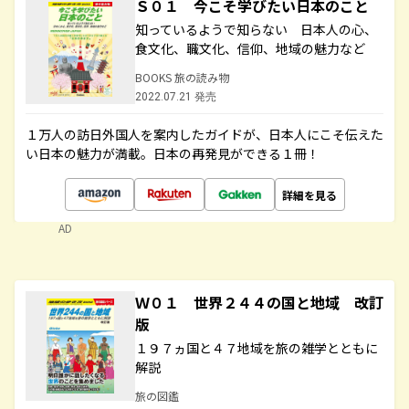
Ｓ０１ 今こそ学びたい日本のこと
知っているようで知らない 日本人の心、
食文化、職文化、信仰、地域の魅力など
BOOKS 旅の読み物
2022.07.21 発売
１万人の訪日外国人を案内したガイドが、日本人にこそ伝えた
い日本の魅力が満載。日本の再発見ができる１冊！
詳細を見る
AD
Ｗ０１ 世界２４４の国と地域 改訂
版
１９７ヵ国と４７地域を旅の雑学とともに
解説
旅の図鑑