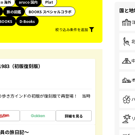
co 海外
aruco 国内
Plat
国と地
旅の図鑑
BOOKS スペシャルコラボ
BOOKS
D-Books
絞り込み条件を追加
-1983（初版復刻版）
球の歩き方インドの初版が復刻版で再登場！ 当時
詳細を見る
社員の旅日記～