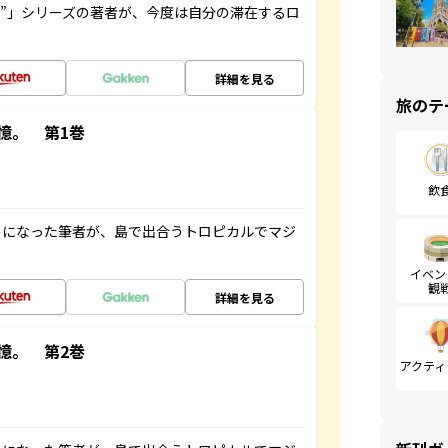
ト”」シリーズの著者が、今度は自分の滞在するロ
詳細を見る
旅のテ
憶。 第1巻
飲
とになった筆者が、島で出合うトロピカルでマジ
イベン
観
詳細を見る
憶。 第2巻
アクティ