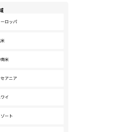
域
ヨーロッパ
北米
中南米
オセアニア
ハワイ
リゾート