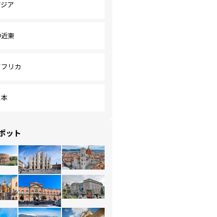
アジア
中近東
アフリカ
日本
ポット