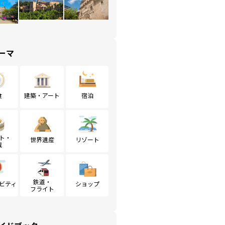
ーマ
食
建築・アート
宿泊
ト・
世界遺産
リゾート
戦
鉄道・
ビティ
ショップ
フライト