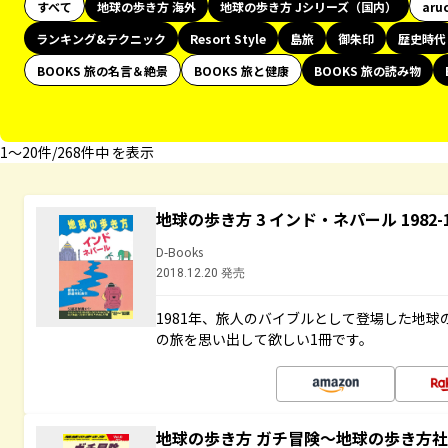
すべて
地球の歩き方 海外
地球の歩き方 Jシリーズ（国内）
aru
ランキング&テクニック
Resort Style
島旅
御朱印
歴史時代
BOOKS 旅の名言＆絶景
BOOKS 旅と健康
BOOKS 旅の読み物
1〜20件/268件中 を表示
地球の歩き方 3 インド・ネパール 1982
D-Books
2018.12.20 発売
1981年、旅人のバイブルとして登場した地
の旅を思い出して欲しい1冊です。
地球の歩き方 ガチ冒険～地球の歩き方