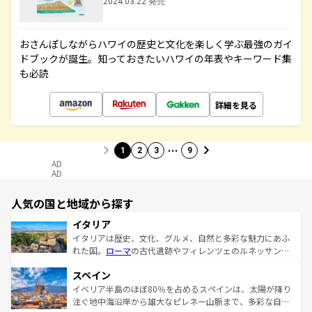
2024.03.22 発売
おさんぽしながらハワイの歴史と文化を楽しく学ぶ最強のガイ
ドブックが誕生。知っておきたいハワイの年表やキーワード集
も必読
詳細を見る
…
1
2
3
9
AD
AD
人気の国と地域から探す
イタリア
イタリアは歴史、文化、グルメ、自然と多彩な魅力にあふ
れた国。
ローマ
の古代遺跡やフィレンツェのルネッサンス
美術、ヴェネツィアの運河など、歴史あるスポットはもち
スペイン
ろん、トスカーナの美しい田園風景やアマルフィ海岸の絶
景など、自然景観も見逃せない。観光の合間には、本場の
イベリア半島のほぼ80％を占めるスペインは、太陽が降り
ピザやパスタなど、絶品のイタリア料理を堪能することも
注ぐ地中海沿岸から雄大なピレネー山脈まで、多彩な自然