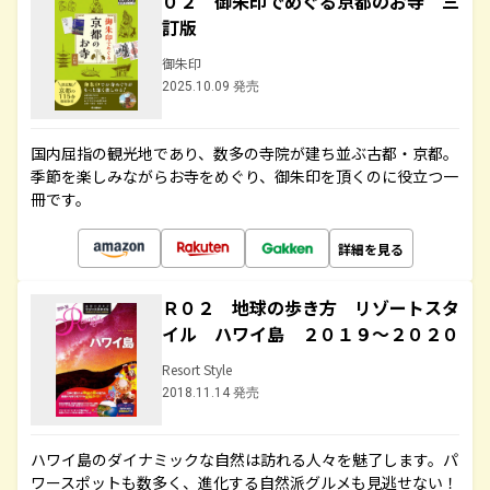
０２ 御朱印でめぐる京都のお寺 三
訂版
御朱印
2025.10.09 発売
国内屈指の観光地であり、数多の寺院が建ち並ぶ古都・京都。
季節を楽しみながらお寺をめぐり、御朱印を頂くのに役立つ一
冊です。
詳細を見る
Ｒ０２ 地球の歩き方 リゾートスタ
イル ハワイ島 ２０１９～２０２０
Resort Style
2018.11.14 発売
ハワイ島のダイナミックな自然は訪れる人々を魅了します。パ
ワースポットも数多く、進化する自然派グルメも見逃せない！