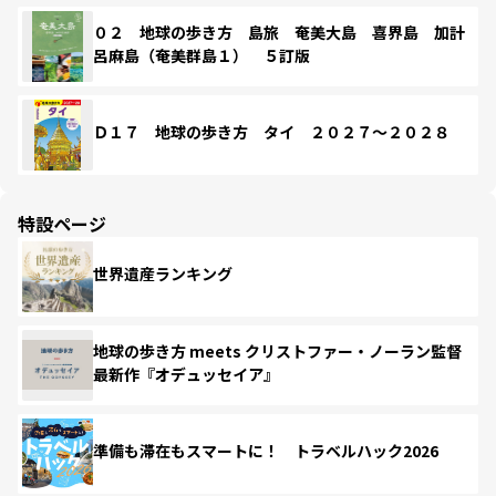
０２ 地球の歩き方 島旅 奄美大島 喜界島 加計
呂麻島（奄美群島１） ５訂版
Ｄ１７ 地球の歩き方 タイ ２０２７～２０２８
特設ページ
世界遺産ランキング
地球の歩き方 meets クリストファー・ノーラン監督
最新作『オデュッセイア』
準備も滞在もスマートに！ トラベルハック2026