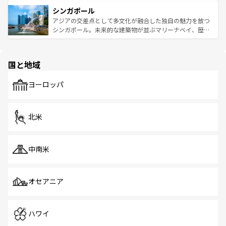
るはずだ。 なお、新着のベトナム情報は
コンテンツ一覧
を
は世界的に有名で、屋台から高級レストランまで味覚を刺
的なアートスポット、そして歴史と現代が融合した町並
参照してほしい。
シンガポール
激する。気候は一年中温暖で、どの季節にも異なる楽しみ
み、どこを訪れても感動するはず。観光スポットが密集し
が待っている。親しみやすいタイの人々、仏教を中心とし
ており、効率よく見どころを回れるのも魅力。息をのむよ
アジアの交差点として多文化が融合した独自の魅力を放つ
た文化、そして多様な観光資源が、訪れる旅人を魅了し続
うな絶景から文化的な体験まで、香港を存分に楽しみ尽く
シンガポール。未来的な建築物が並ぶマリーナベイ、歴史
ける。 なお、新着のタイ情報は
コンテンツ一覧
を参照して
そう。 なお、新着の香港情報は
コンテンツ一覧
を参照して
と伝統を感じられるエスニックタウン、多数の緑豊かな公
ほしい。
ほしい。
園や自然保護区など、自然が調和した近代的な景観と文化
の多様性あふれるカラフルな町は、どこを歩いても新しい
国と地域
発見がある。さらに、治安のよさや充実した公共交通機関
も、旅行者にとっては魅力的なポイント。グルメも豊富
で、ホーカーズは地元の風情を楽しめる外せないスポット
ヨーロッパ
だ。訪れる人を飽きさせないシンガポールで、多様な魅力
を体感しよう。 なお、新着のシンガポール情報は
コンテン
ツ一覧
を参照してほしい。
北米
中南米
オセアニア
ハワイ