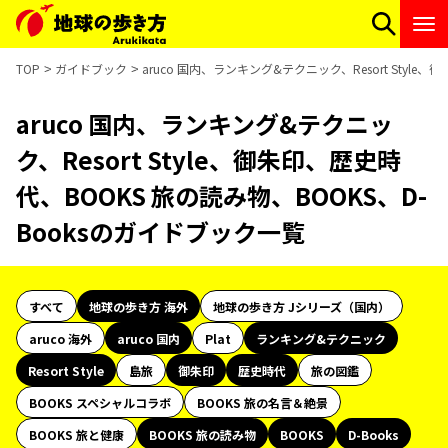
TOP
ガイドブック
aruco 国内、ランキング&テクニック、Resort Styl
aruco 国内、ランキング&テクニッ
ク、Resort Style、御朱印、歴史時
代、BOOKS 旅の読み物、BOOKS、D-
Booksのガイドブック一覧
すべて
地球の歩き方 海外
地球の歩き方 Jシリーズ（国内）
aruco 海外
aruco 国内
Plat
ランキング&テクニック
Resort Style
島旅
御朱印
歴史時代
旅の図鑑
BOOKS スペシャルコラボ
BOOKS 旅の名言＆絶景
BOOKS 旅と健康
BOOKS 旅の読み物
BOOKS
D-Books