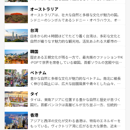
ストーン国立公園といった絶景が堪能できる。さらに、南
秘を感じたいなら、火山が生み出した壮大な景観を誇るハ
オーストラリア
部のニューオーリンズでは、音楽と美食が融合した独特の
ワイ島は見逃せない。また、定番の観光地といえばオアフ
文化が魅力。旅行者はアメリカの各地域で異なる魅力を楽
島だが、静かな自然を求めるならマウイ島やカウアイ島が
オーストラリアは、壮大な自然と多様な文化が魅力の国。
しみながら、その多様性と豊かな歴史を感じることができ
おすすめ。エメラルドグリーンに輝く海をはじめ、豊かな
シドニーのシンボルであるシドニー・オペラハウス、オー
るだろう。車でのロードトリップや列車の旅も、アメリカ
文化や歴史が息づいている。「アロハスピリット」と呼ば
ストラリア東海岸北部に広がる大サンゴ礁地帯グレートバ
ならではの贅沢な旅のスタイルだ。 なお、新着のアメリカ
台湾
れるおもてなしの心で訪れる人々を迎えてくれるハワイの
リアリーフや大陸中央部にそびえるウルル（エアーズロッ
情報は
コンテンツ一覧
を参照してほしい。
人々、おいしいローカルフードやハワイアンミュージッ
ク）、タスマニアの美しい原生林やケアンズの熱帯雨林な
日本から約４時間ほどでたどり着く台湾は、多彩な文化と
ク、伝統的なフラダンスなど、すべてがハワイの魅力を彩
ど、見どころがたくさん。また、カフェやワイン、オージ
自然が織りなす魅力的な観光地。活気あふれる大都市の台
っている。訪れるたびに新しい発見と感動が待っているハ
ービーフなどの食文化も豊かで、美味しいものであふれて
北やノスタルジックな町並みが人気な九份（ジォウフェ
ワイを、存分に味わってほしい。 なお、新着のハワイ情報
韓国
いる。アクティビティも充実しており、サーフィンやダイ
ン）、静ひつな山岳地帯である台湾東部など、都市の喧騒
は
コンテンツ一覧
を参照してほしい。
ビング、ハイキングなど、アウトドア好きにはたまらな
と山間の静けさが共存しており、訪れる人に新しい発見と
歴史ある王朝文化が残る一方で、最先端のファッションやK
い。オーストラリアの多彩な魅力を存分に味わいつくそ
驚きをもたらしてくれる。また、奥深い台湾の食文化も魅
-POPで世界を席巻している韓国。首都ソウルの宮殿や伝統
う。 なお、新着のオーストラリア情報は
コンテンツ一覧
を
力で、夜市などの屋台グルメから高級料理、ヘルシーで美
家屋が並ぶエリアでは韓国の歴史と文化に浸ることがで
参照してほしい。
ベトナム
容にもいいと評判のスイーツなど、バラエティ豊かな料理
き、地方に足を延ばせば四季折々の自然美を楽しむことが
が味わえる。 なお、新着の台湾情報は
コンテンツ一覧
を参
できる。そして、キムチや焼肉、絶品のストリートフード
豊かな自然と多様な文化が魅力的なベトナム。南北に細長
照してほしい。
まで、さまざまな韓国料理が待っている。夜には、韓国な
く伸びる国土には、広大な田園風景や青々とした山々、世
らではのナイトライフも堪能できる。あたたかいホスピタ
界遺産に登録された壮大な自然景観が点在し、都市部では
タイ
リティに包まれながら、韓国の多彩な魅力を心ゆくまで味
急速な発展と共に伝統が息づく。ハノイの古い町並みやホ
わってみてほしい。 なお、新着の韓国情報は
コンテンツ一
ーチミン市のフランス統治時代の建物も、独特の雰囲気を
タイは、東南アジアに位置する豊かな自然と歴史が息づく
覧
を参照してほしい。
醸し出している。また、バラエティの豊かさとおいしさで
国だ。首都バンコクは高層ビルが立ち並ぶ一方、伝統的な
世界中の食通を魅了してやまないベトナム料理も魅力のひ
寺院や市場がいたるところに点在し、古きよき文化と現代
香港
とつ。フォーやバインミー、ベトナムコーヒーなどは、ぜ
の活気が交差している。北部ではチェンマイなどの山岳地
ひ現地で味わいたい。どの地域を訪れてもあたたかい人々
帯で自然と触れ合い、南部ではプーケットやクラビの美し
アジアと西洋の文化が交わる香港は、特有のエネルギーを
が旅行者を迎えてくれるので、きっと忘れられない旅にな
いビーチでリゾート気分を楽しむことができる。タイ料理
もっている。ヴィクトリア湾に広がる壮大な景色、近未来