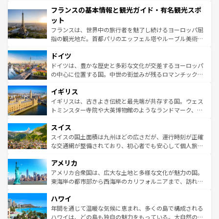
できる。朝目覚めてから夜眠るまで、すべての瞬間を楽し
と文化が詰まったヨーロッパ屈指の旅行先だ。多様な地域
フランスの基本情報と観光ガイド・有名観光スポ
ませてくれるイタリアで、忘れられない旅をしてみよう！
文化が根付くこの国では、情熱的なフラメンコ、熱気あふ
なお、新着のイタリア情報は
コンテンツ一覧
を参照してほ
れる闘牛、そして美味しいタパスが生活の一部となってい
ット
しい。
る。首都マドリードの洗練された雰囲気や、バルセロナの
フランスは、世界中の旅行者を魅了し続けるヨーロッパ屈
アートに溢れた街角から、地方では古代ローマ遺跡や中世
指の観光地だ。首都パリのエッフェル塔やルーブル美術館
の城塞都市、穏やかなビーチリゾートまで多彩な表情を見
といった象徴的なスポットから、田舎町の古風な美しさま
せる。地方によって風土や気候が異なるスペインはその個
ドイツ
で、幅広い魅力が詰まっている。華麗な宮殿、歴史的な大
性で訪れる人を魅了する。 なお、新着のスペイン情報は
コ
聖堂、美しいビーチ、そして豊かな自然が、訪れる者を心
ドイツは、豊かな歴史と多彩な文化が交差するヨーロッパ
ンテンツ一覧
を参照してほしい。
から魅了する。また、フランスは美食の国としても知ら
の中心に位置する国。中世の街並みが残るロマンチック街
れ、フランス料理はユネスコ無形文化遺産にも登録されて
道から、未来を先取りするようなモダンな都市まで多様な
イギリス
いる。シャンパンの発祥地であるランス、プロヴァンスの
顔を持つこの国は、どこを歩いても飽きることがない。ベ
香り高いラベンダー畑など、多彩な楽しみ方が可能だ。さ
ルリンの文化的活気、バイエルン州のアルプスの絶景、そ
イギリスは、古きよき伝統と最先端が共存する国。ウェス
らに、パリ以外の地域にも魅力が溢れており、どの街角に
してライン川沿いのワイン畑といった風景は必見。ビール
トミンスター寺院や大英博物館のようなランドマーク、歴
も豊かな歴史と文化が息づいている。パリ以外の個性あふ
とソーセージを味わいながら地元の人と過ごす楽しい時間
史ある大学都市、美しい丘陵地帯や牧歌的な風景など、エ
れる地方に足を運ぶとそれぞれで全く異なる文化を体験で
スイス
は、お酒好きな人にはぜひ体験してほしい。 なお、新着の
リアごとに異なる魅力がある。また、優雅なアフタヌーン
きるだろう。 なお、新着のフランス情報は
コンテンツ一覧
ドイツ情報は
コンテンツ一覧
を参照してほしい。
ティー、ビール好きにはたまらない英国パブ、サッカー観
スイスの国土面積は九州ほどの広さだが、運行時刻が正確
を参照してほしい。
戦など、本場だからこそできる体験も豊富。イギリスを旅
な交通網が整備されており、初心者でも安心して個人旅行
して楽しみつくそう。 なお、新着のイギリス情報は
コンテ
を楽しめる。日本同様に時刻表どおりの旅が可能だ。中世
アメリカ
ンツ一覧
を参照してほしい。
の建物がそのまま残る町や、スイスならではのユニークな
博物館もあり、アルプス観光だけでなく町歩きも満喫する
アメリカ合衆国は、広大な土地と多様な文化が魅力の国。
ことができる。国民の所得が高いため物価も高いが、旅行
東海岸の都市部から西海岸のカリフォルニアまで、訪れる
者向けの交通パス提供のサービスもあり、うまく活用すれ
場所ごとに異なる風景と体験が待っている。ニューヨーク
ハワイ
ば市内交通費無料で観光を楽しむこともできる。 なお、新
のような巨大都市は、観光、ショッピング、エンターテイ
着のスイス情報は
コンテンツ一覧
を参照してほしい。
ンメントが詰まった刺激的なスポットだ。一方、アメリカ
年間を通じて温暖な気候に恵まれ、多くの島で構成される
西部には大自然が広がり、グランドキャニオンやイエロー
ハワイは、どの島も独自の魅力をもっている。大自然の神