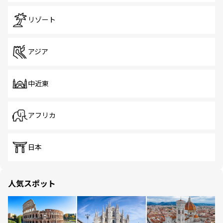
リゾート
アジア
中近東
アフリカ
日本
人気スポット