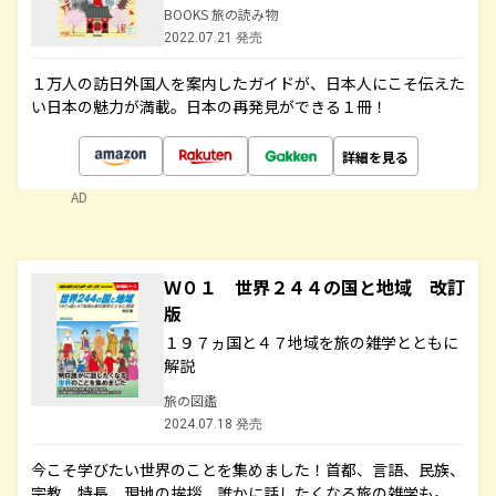
BOOKS 旅の読み物
2022.07.21 発売
１万人の訪日外国人を案内したガイドが、日本人にこそ伝えた
い日本の魅力が満載。日本の再発見ができる１冊！
詳細を見る
AD
Ｗ０１ 世界２４４の国と地域 改訂
版
１９７ヵ国と４７地域を旅の雑学とともに
解説
旅の図鑑
2024.07.18 発売
今こそ学びたい世界のことを集めました！首都、言語、民族、
宗教、特長、現地の挨拶、誰かに話したくなる旅の雑学も。