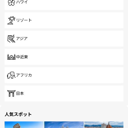
ハワイ
リゾート
アジア
中近東
アフリカ
日本
人気スポット