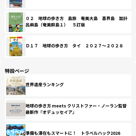
０２ 地球の歩き方 島旅 奄美大島 喜界島 加計
呂麻島（奄美群島１） ５訂版
Ｄ１７ 地球の歩き方 タイ ２０２７～２０２８
特設ページ
世界遺産ランキング
地球の歩き方 meets クリストファー・ノーラン監督
最新作『オデュッセイア』
準備も滞在もスマートに！ トラベルハック2026