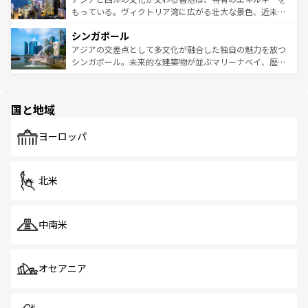
が旅行者を迎えてくれるので、きっと忘れられない旅にな
いビーチでリゾート気分を楽しむことができる。タイ料理
もっている。ヴィクトリア湾に広がる壮大な景色、近未来
るはずだ。 なお、新着のベトナム情報は
コンテンツ一覧
を
は世界的に有名で、屋台から高級レストランまで味覚を刺
的なアートスポット、そして歴史と現代が融合した町並
参照してほしい。
シンガポール
激する。気候は一年中温暖で、どの季節にも異なる楽しみ
み、どこを訪れても感動するはず。観光スポットが密集し
が待っている。親しみやすいタイの人々、仏教を中心とし
ており、効率よく見どころを回れるのも魅力。息をのむよ
アジアの交差点として多文化が融合した独自の魅力を放つ
た文化、そして多様な観光資源が、訪れる旅人を魅了し続
うな絶景から文化的な体験まで、香港を存分に楽しみ尽く
シンガポール。未来的な建築物が並ぶマリーナベイ、歴史
ける。 なお、新着のタイ情報は
コンテンツ一覧
を参照して
そう。 なお、新着の香港情報は
コンテンツ一覧
を参照して
と伝統を感じられるエスニックタウン、多数の緑豊かな公
ほしい。
ほしい。
園や自然保護区など、自然が調和した近代的な景観と文化
の多様性あふれるカラフルな町は、どこを歩いても新しい
国と地域
発見がある。さらに、治安のよさや充実した公共交通機関
も、旅行者にとっては魅力的なポイント。グルメも豊富
で、ホーカーズは地元の風情を楽しめる外せないスポット
ヨーロッパ
だ。訪れる人を飽きさせないシンガポールで、多様な魅力
を体感しよう。 なお、新着のシンガポール情報は
コンテン
ツ一覧
を参照してほしい。
北米
中南米
オセアニア