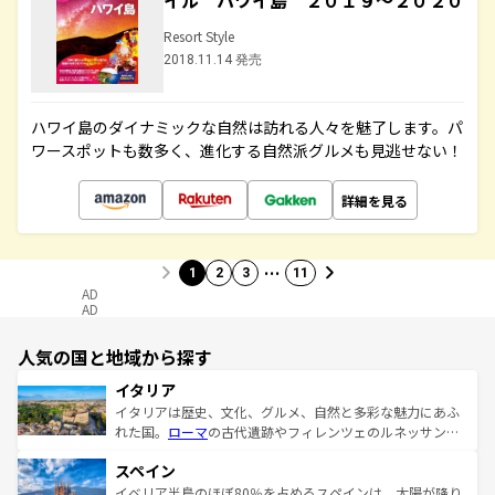
イル ハワイ島 ２０１９～２０２０
Resort Style
2018.11.14 発売
ハワイ島のダイナミックな自然は訪れる人々を魅了します。パ
ワースポットも数多く、進化する自然派グルメも見逃せない！
詳細を見る
…
1
2
3
11
AD
AD
人気の国と地域から探す
イタリア
イタリアは歴史、文化、グルメ、自然と多彩な魅力にあふ
れた国。
ローマ
の古代遺跡やフィレンツェのルネッサンス
美術、ヴェネツィアの運河など、歴史あるスポットはもち
スペイン
ろん、トスカーナの美しい田園風景やアマルフィ海岸の絶
景など、自然景観も見逃せない。観光の合間には、本場の
イベリア半島のほぼ80％を占めるスペインは、太陽が降り