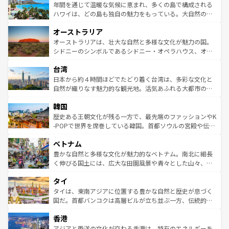
着のスイス情報は
コンテンツ一覧
を参照してほしい。
ンメントが詰まった刺激的なスポットだ。一方、アメリカ
年間を通じて温暖な気候に恵まれ、多くの島で構成される
西部には大自然が広がり、グランドキャニオンやイエロー
ハワイは、どの島も独自の魅力をもっている。大自然の神
ストーン国立公園といった絶景が堪能できる。さらに、南
秘を感じたいなら、火山が生み出した壮大な景観を誇るハ
オーストラリア
部のニューオーリンズでは、音楽と美食が融合した独特の
ワイ島は見逃せない。また、定番の観光地といえばオアフ
文化が魅力。旅行者はアメリカの各地域で異なる魅力を楽
島だが、静かな自然を求めるならマウイ島やカウアイ島が
オーストラリアは、壮大な自然と多様な文化が魅力の国。
しみながら、その多様性と豊かな歴史を感じることができ
おすすめ。エメラルドグリーンに輝く海をはじめ、豊かな
シドニーのシンボルであるシドニー・オペラハウス、オー
るだろう。車でのロードトリップや列車の旅も、アメリカ
文化や歴史が息づいている。「アロハスピリット」と呼ば
ストラリア東海岸北部に広がる大サンゴ礁地帯グレートバ
ならではの贅沢な旅のスタイルだ。 なお、新着のアメリカ
台湾
れるおもてなしの心で訪れる人々を迎えてくれるハワイの
リアリーフや大陸中央部にそびえるウルル（エアーズロッ
情報は
コンテンツ一覧
を参照してほしい。
人々、おいしいローカルフードやハワイアンミュージッ
ク）、タスマニアの美しい原生林やケアンズの熱帯雨林な
日本から約４時間ほどでたどり着く台湾は、多彩な文化と
ク、伝統的なフラダンスなど、すべてがハワイの魅力を彩
ど、見どころがたくさん。また、カフェやワイン、オージ
自然が織りなす魅力的な観光地。活気あふれる大都市の台
っている。訪れるたびに新しい発見と感動が待っているハ
ービーフなどの食文化も豊かで、美味しいものであふれて
北やノスタルジックな町並みが人気な九份（ジォウフェ
ワイを、存分に味わってほしい。 なお、新着のハワイ情報
韓国
いる。アクティビティも充実しており、サーフィンやダイ
ン）、静ひつな山岳地帯である台湾東部など、都市の喧騒
は
コンテンツ一覧
を参照してほしい。
ビング、ハイキングなど、アウトドア好きにはたまらな
と山間の静けさが共存しており、訪れる人に新しい発見と
歴史ある王朝文化が残る一方で、最先端のファッションやK
い。オーストラリアの多彩な魅力を存分に味わいつくそ
驚きをもたらしてくれる。また、奥深い台湾の食文化も魅
-POPで世界を席巻している韓国。首都ソウルの宮殿や伝統
う。 なお、新着のオーストラリア情報は
コンテンツ一覧
を
力で、夜市などの屋台グルメから高級料理、ヘルシーで美
家屋が並ぶエリアでは韓国の歴史と文化に浸ることがで
参照してほしい。
ベトナム
容にもいいと評判のスイーツなど、バラエティ豊かな料理
き、地方に足を延ばせば四季折々の自然美を楽しむことが
が味わえる。 なお、新着の台湾情報は
コンテンツ一覧
を参
できる。そして、キムチや焼肉、絶品のストリートフード
豊かな自然と多様な文化が魅力的なベトナム。南北に細長
照してほしい。
まで、さまざまな韓国料理が待っている。夜には、韓国な
く伸びる国土には、広大な田園風景や青々とした山々、世
らではのナイトライフも堪能できる。あたたかいホスピタ
界遺産に登録された壮大な自然景観が点在し、都市部では
タイ
リティに包まれながら、韓国の多彩な魅力を心ゆくまで味
急速な発展と共に伝統が息づく。ハノイの古い町並みやホ
わってみてほしい。 なお、新着の韓国情報は
コンテンツ一
ーチミン市のフランス統治時代の建物も、独特の雰囲気を
タイは、東南アジアに位置する豊かな自然と歴史が息づく
覧
を参照してほしい。
醸し出している。また、バラエティの豊かさとおいしさで
国だ。首都バンコクは高層ビルが立ち並ぶ一方、伝統的な
世界中の食通を魅了してやまないベトナム料理も魅力のひ
寺院や市場がいたるところに点在し、古きよき文化と現代
香港
とつ。フォーやバインミー、ベトナムコーヒーなどは、ぜ
の活気が交差している。北部ではチェンマイなどの山岳地
ひ現地で味わいたい。どの地域を訪れてもあたたかい人々
帯で自然と触れ合い、南部ではプーケットやクラビの美し
アジアと西洋の文化が交わる香港は、特有のエネルギーを