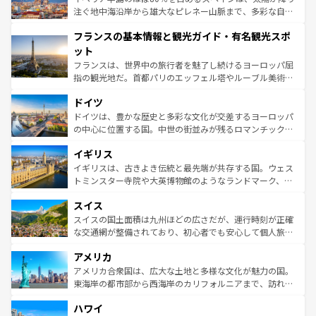
ピザやパスタなど、絶品のイタリア料理を堪能することも
注ぐ地中海沿岸から雄大なピレネー山脈まで、多彩な自然
できる。朝目覚めてから夜眠るまで、すべての瞬間を楽し
と文化が詰まったヨーロッパ屈指の旅行先だ。多様な地域
フランスの基本情報と観光ガイド・有名観光スポ
ませてくれるイタリアで、忘れられない旅をしてみよう！
文化が根付くこの国では、情熱的なフラメンコ、熱気あふ
なお、新着のイタリア情報は
コンテンツ一覧
を参照してほ
れる闘牛、そして美味しいタパスが生活の一部となってい
ット
しい。
る。首都マドリードの洗練された雰囲気や、バルセロナの
フランスは、世界中の旅行者を魅了し続けるヨーロッパ屈
アートに溢れた街角から、地方では古代ローマ遺跡や中世
指の観光地だ。首都パリのエッフェル塔やルーブル美術館
の城塞都市、穏やかなビーチリゾートまで多彩な表情を見
といった象徴的なスポットから、田舎町の古風な美しさま
せる。地方によって風土や気候が異なるスペインはその個
ドイツ
で、幅広い魅力が詰まっている。華麗な宮殿、歴史的な大
性で訪れる人を魅了する。 なお、新着のスペイン情報は
コ
聖堂、美しいビーチ、そして豊かな自然が、訪れる者を心
ドイツは、豊かな歴史と多彩な文化が交差するヨーロッパ
ンテンツ一覧
を参照してほしい。
から魅了する。また、フランスは美食の国としても知ら
の中心に位置する国。中世の街並みが残るロマンチック街
れ、フランス料理はユネスコ無形文化遺産にも登録されて
道から、未来を先取りするようなモダンな都市まで多様な
イギリス
いる。シャンパンの発祥地であるランス、プロヴァンスの
顔を持つこの国は、どこを歩いても飽きることがない。ベ
香り高いラベンダー畑など、多彩な楽しみ方が可能だ。さ
ルリンの文化的活気、バイエルン州のアルプスの絶景、そ
イギリスは、古きよき伝統と最先端が共存する国。ウェス
らに、パリ以外の地域にも魅力が溢れており、どの街角に
してライン川沿いのワイン畑といった風景は必見。ビール
トミンスター寺院や大英博物館のようなランドマーク、歴
も豊かな歴史と文化が息づいている。パリ以外の個性あふ
とソーセージを味わいながら地元の人と過ごす楽しい時間
史ある大学都市、美しい丘陵地帯や牧歌的な風景など、エ
れる地方に足を運ぶとそれぞれで全く異なる文化を体験で
スイス
は、お酒好きな人にはぜひ体験してほしい。 なお、新着の
リアごとに異なる魅力がある。また、優雅なアフタヌーン
きるだろう。 なお、新着のフランス情報は
コンテンツ一覧
ドイツ情報は
コンテンツ一覧
を参照してほしい。
ティー、ビール好きにはたまらない英国パブ、サッカー観
スイスの国土面積は九州ほどの広さだが、運行時刻が正確
を参照してほしい。
戦など、本場だからこそできる体験も豊富。イギリスを旅
な交通網が整備されており、初心者でも安心して個人旅行
して楽しみつくそう。 なお、新着のイギリス情報は
コンテ
を楽しめる。日本同様に時刻表どおりの旅が可能だ。中世
アメリカ
ンツ一覧
を参照してほしい。
の建物がそのまま残る町や、スイスならではのユニークな
博物館もあり、アルプス観光だけでなく町歩きも満喫する
アメリカ合衆国は、広大な土地と多様な文化が魅力の国。
ことができる。国民の所得が高いため物価も高いが、旅行
東海岸の都市部から西海岸のカリフォルニアまで、訪れる
者向けの交通パス提供のサービスもあり、うまく活用すれ
場所ごとに異なる風景と体験が待っている。ニューヨーク
ハワイ
ば市内交通費無料で観光を楽しむこともできる。 なお、新
のような巨大都市は、観光、ショッピング、エンターテイ