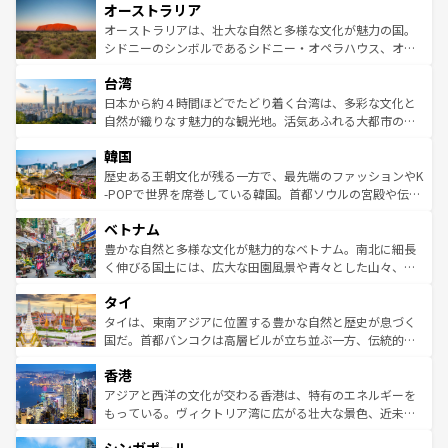
オーストラリア
部のニューオーリンズでは、音楽と美食が融合した独特の
ワイ島は見逃せない。また、定番の観光地といえばオアフ
文化が魅力。旅行者はアメリカの各地域で異なる魅力を楽
島だが、静かな自然を求めるならマウイ島やカウアイ島が
オーストラリアは、壮大な自然と多様な文化が魅力の国。
しみながら、その多様性と豊かな歴史を感じることができ
おすすめ。エメラルドグリーンに輝く海をはじめ、豊かな
シドニーのシンボルであるシドニー・オペラハウス、オー
るだろう。車でのロードトリップや列車の旅も、アメリカ
文化や歴史が息づいている。「アロハスピリット」と呼ば
ストラリア東海岸北部に広がる大サンゴ礁地帯グレートバ
ならではの贅沢な旅のスタイルだ。 なお、新着のアメリカ
台湾
れるおもてなしの心で訪れる人々を迎えてくれるハワイの
リアリーフや大陸中央部にそびえるウルル（エアーズロッ
情報は
コンテンツ一覧
を参照してほしい。
人々、おいしいローカルフードやハワイアンミュージッ
ク）、タスマニアの美しい原生林やケアンズの熱帯雨林な
日本から約４時間ほどでたどり着く台湾は、多彩な文化と
ク、伝統的なフラダンスなど、すべてがハワイの魅力を彩
ど、見どころがたくさん。また、カフェやワイン、オージ
自然が織りなす魅力的な観光地。活気あふれる大都市の台
っている。訪れるたびに新しい発見と感動が待っているハ
ービーフなどの食文化も豊かで、美味しいものであふれて
北やノスタルジックな町並みが人気な九份（ジォウフェ
ワイを、存分に味わってほしい。 なお、新着のハワイ情報
韓国
いる。アクティビティも充実しており、サーフィンやダイ
ン）、静ひつな山岳地帯である台湾東部など、都市の喧騒
は
コンテンツ一覧
を参照してほしい。
ビング、ハイキングなど、アウトドア好きにはたまらな
と山間の静けさが共存しており、訪れる人に新しい発見と
歴史ある王朝文化が残る一方で、最先端のファッションやK
い。オーストラリアの多彩な魅力を存分に味わいつくそ
驚きをもたらしてくれる。また、奥深い台湾の食文化も魅
-POPで世界を席巻している韓国。首都ソウルの宮殿や伝統
う。 なお、新着のオーストラリア情報は
コンテンツ一覧
を
力で、夜市などの屋台グルメから高級料理、ヘルシーで美
家屋が並ぶエリアでは韓国の歴史と文化に浸ることがで
参照してほしい。
ベトナム
容にもいいと評判のスイーツなど、バラエティ豊かな料理
き、地方に足を延ばせば四季折々の自然美を楽しむことが
が味わえる。 なお、新着の台湾情報は
コンテンツ一覧
を参
できる。そして、キムチや焼肉、絶品のストリートフード
豊かな自然と多様な文化が魅力的なベトナム。南北に細長
照してほしい。
まで、さまざまな韓国料理が待っている。夜には、韓国な
く伸びる国土には、広大な田園風景や青々とした山々、世
らではのナイトライフも堪能できる。あたたかいホスピタ
界遺産に登録された壮大な自然景観が点在し、都市部では
タイ
リティに包まれながら、韓国の多彩な魅力を心ゆくまで味
急速な発展と共に伝統が息づく。ハノイの古い町並みやホ
わってみてほしい。 なお、新着の韓国情報は
コンテンツ一
ーチミン市のフランス統治時代の建物も、独特の雰囲気を
タイは、東南アジアに位置する豊かな自然と歴史が息づく
覧
を参照してほしい。
醸し出している。また、バラエティの豊かさとおいしさで
国だ。首都バンコクは高層ビルが立ち並ぶ一方、伝統的な
世界中の食通を魅了してやまないベトナム料理も魅力のひ
寺院や市場がいたるところに点在し、古きよき文化と現代
香港
とつ。フォーやバインミー、ベトナムコーヒーなどは、ぜ
の活気が交差している。北部ではチェンマイなどの山岳地
ひ現地で味わいたい。どの地域を訪れてもあたたかい人々
帯で自然と触れ合い、南部ではプーケットやクラビの美し
アジアと西洋の文化が交わる香港は、特有のエネルギーを
が旅行者を迎えてくれるので、きっと忘れられない旅にな
いビーチでリゾート気分を楽しむことができる。タイ料理
もっている。ヴィクトリア湾に広がる壮大な景色、近未来
るはずだ。 なお、新着のベトナム情報は
コンテンツ一覧
を
は世界的に有名で、屋台から高級レストランまで味覚を刺
的なアートスポット、そして歴史と現代が融合した町並
参照してほしい。
激する。気候は一年中温暖で、どの季節にも異なる楽しみ