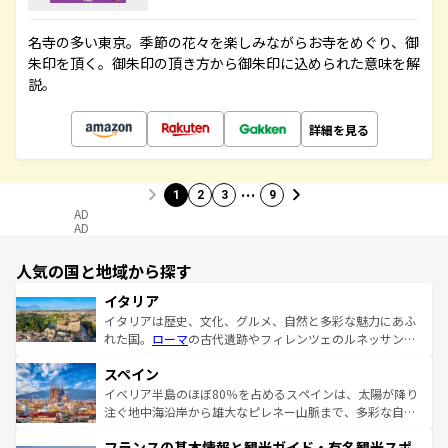
名寺の多い東京。季節の花々を楽しみながらお寺をめぐり、御
朱印を頂く。御朱印の頂き方から御朱印に込められた意味を解
説。
詳細を見る
…
1
2
3
9
AD
AD
人気の国と地域から探す
イタリア
イタリアは歴史、文化、グルメ、自然と多彩な魅力にあふ
れた国。
ローマ
の古代遺跡やフィレンツェのルネッサンス
美術、ヴェネツィアの運河など、歴史あるスポットはもち
スペイン
ろん、トスカーナの美しい田園風景やアマルフィ海岸の絶
景など、自然景観も見逃せない。観光の合間には、本場の
イベリア半島のほぼ80％を占めるスペインは、太陽が降り
ピザやパスタなど、絶品のイタリア料理を堪能することも
注ぐ地中海沿岸から雄大なピレネー山脈まで、多彩な自然
できる。朝目覚めてから夜眠るまで、すべての瞬間を楽し
と文化が詰まったヨーロッパ屈指の旅行先だ。多様な地域
フランスの基本情報と観光ガイド・有名観光スポ
ませてくれるイタリアで、忘れられない旅をしてみよう！
文化が根付くこの国では、情熱的なフラメンコ、熱気あふ