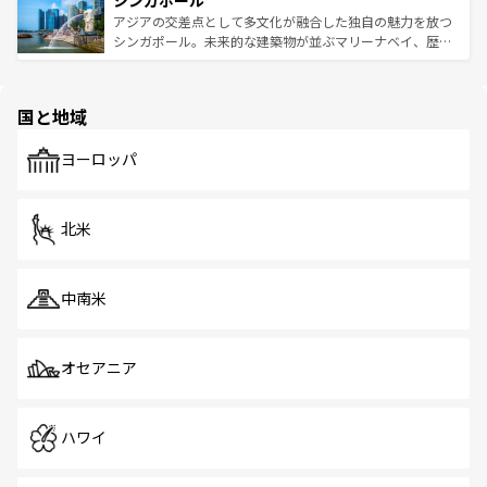
シンガポール
み、どこを訪れても感動するはず。観光スポットが密集し
が待っている。親しみやすいタイの人々、仏教を中心とし
ており、効率よく見どころを回れるのも魅力。息をのむよ
アジアの交差点として多文化が融合した独自の魅力を放つ
た文化、そして多様な観光資源が、訪れる旅人を魅了し続
うな絶景から文化的な体験まで、香港を存分に楽しみ尽く
シンガポール。未来的な建築物が並ぶマリーナベイ、歴史
ける。 なお、新着のタイ情報は
コンテンツ一覧
を参照して
そう。 なお、新着の香港情報は
コンテンツ一覧
を参照して
と伝統を感じられるエスニックタウン、多数の緑豊かな公
ほしい。
ほしい。
園や自然保護区など、自然が調和した近代的な景観と文化
の多様性あふれるカラフルな町は、どこを歩いても新しい
国と地域
発見がある。さらに、治安のよさや充実した公共交通機関
も、旅行者にとっては魅力的なポイント。グルメも豊富
で、ホーカーズは地元の風情を楽しめる外せないスポット
ヨーロッパ
だ。訪れる人を飽きさせないシンガポールで、多様な魅力
を体感しよう。 なお、新着のシンガポール情報は
コンテン
ツ一覧
を参照してほしい。
北米
中南米
オセアニア
ハワイ