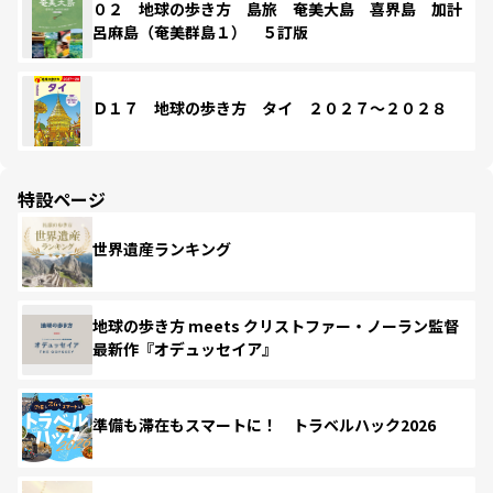
０２ 地球の歩き方 島旅 奄美大島 喜界島 加計
呂麻島（奄美群島１） ５訂版
Ｄ１７ 地球の歩き方 タイ ２０２７～２０２８
特設ページ
世界遺産ランキング
地球の歩き方 meets クリストファー・ノーラン監督
最新作『オデュッセイア』
準備も滞在もスマートに！ トラベルハック2026