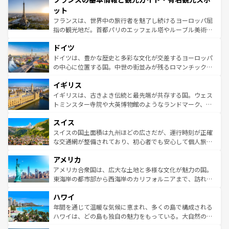
なお、新着のイタリア情報は
コンテンツ一覧
を参照してほ
れる闘牛、そして美味しいタパスが生活の一部となってい
ット
しい。
る。首都マドリードの洗練された雰囲気や、バルセロナの
フランスは、世界中の旅行者を魅了し続けるヨーロッパ屈
アートに溢れた街角から、地方では古代ローマ遺跡や中世
指の観光地だ。首都パリのエッフェル塔やルーブル美術館
の城塞都市、穏やかなビーチリゾートまで多彩な表情を見
といった象徴的なスポットから、田舎町の古風な美しさま
せる。地方によって風土や気候が異なるスペインはその個
ドイツ
で、幅広い魅力が詰まっている。華麗な宮殿、歴史的な大
性で訪れる人を魅了する。 なお、新着のスペイン情報は
コ
聖堂、美しいビーチ、そして豊かな自然が、訪れる者を心
ドイツは、豊かな歴史と多彩な文化が交差するヨーロッパ
ンテンツ一覧
を参照してほしい。
から魅了する。また、フランスは美食の国としても知ら
の中心に位置する国。中世の街並みが残るロマンチック街
れ、フランス料理はユネスコ無形文化遺産にも登録されて
道から、未来を先取りするようなモダンな都市まで多様な
イギリス
いる。シャンパンの発祥地であるランス、プロヴァンスの
顔を持つこの国は、どこを歩いても飽きることがない。ベ
香り高いラベンダー畑など、多彩な楽しみ方が可能だ。さ
ルリンの文化的活気、バイエルン州のアルプスの絶景、そ
イギリスは、古きよき伝統と最先端が共存する国。ウェス
らに、パリ以外の地域にも魅力が溢れており、どの街角に
してライン川沿いのワイン畑といった風景は必見。ビール
トミンスター寺院や大英博物館のようなランドマーク、歴
も豊かな歴史と文化が息づいている。パリ以外の個性あふ
とソーセージを味わいながら地元の人と過ごす楽しい時間
史ある大学都市、美しい丘陵地帯や牧歌的な風景など、エ
れる地方に足を運ぶとそれぞれで全く異なる文化を体験で
スイス
は、お酒好きな人にはぜひ体験してほしい。 なお、新着の
リアごとに異なる魅力がある。また、優雅なアフタヌーン
きるだろう。 なお、新着のフランス情報は
コンテンツ一覧
ドイツ情報は
コンテンツ一覧
を参照してほしい。
ティー、ビール好きにはたまらない英国パブ、サッカー観
スイスの国土面積は九州ほどの広さだが、運行時刻が正確
を参照してほしい。
戦など、本場だからこそできる体験も豊富。イギリスを旅
な交通網が整備されており、初心者でも安心して個人旅行
して楽しみつくそう。 なお、新着のイギリス情報は
コンテ
を楽しめる。日本同様に時刻表どおりの旅が可能だ。中世
アメリカ
ンツ一覧
を参照してほしい。
の建物がそのまま残る町や、スイスならではのユニークな
博物館もあり、アルプス観光だけでなく町歩きも満喫する
アメリカ合衆国は、広大な土地と多様な文化が魅力の国。
ことができる。国民の所得が高いため物価も高いが、旅行
東海岸の都市部から西海岸のカリフォルニアまで、訪れる
者向けの交通パス提供のサービスもあり、うまく活用すれ
場所ごとに異なる風景と体験が待っている。ニューヨーク
ハワイ
ば市内交通費無料で観光を楽しむこともできる。 なお、新
のような巨大都市は、観光、ショッピング、エンターテイ
着のスイス情報は
コンテンツ一覧
を参照してほしい。
ンメントが詰まった刺激的なスポットだ。一方、アメリカ
年間を通じて温暖な気候に恵まれ、多くの島で構成される
西部には大自然が広がり、グランドキャニオンやイエロー
ハワイは、どの島も独自の魅力をもっている。大自然の神
ストーン国立公園といった絶景が堪能できる。さらに、南
秘を感じたいなら、火山が生み出した壮大な景観を誇るハ