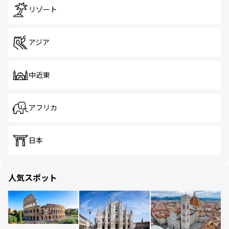
リゾート
アジア
中近東
アフリカ
日本
人気スポット