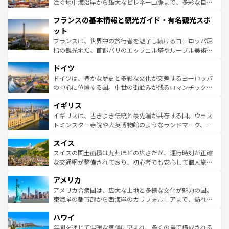
ピザやパスタなど、絶品のイタリア料理を堪能することも
注ぐ地中海沿岸から雄大なピレネー山脈まで、多彩な自然
できる。朝目覚めてから夜眠るまで、すべての瞬間を楽し
と文化が詰まったヨーロッパ屈指の旅行先だ。多様な地域
フランスの基本情報と観光ガイド・有名観光スポ
ませてくれるイタリアで、忘れられない旅をしてみよう！
文化が根付くこの国では、情熱的なフラメンコ、熱気あふ
なお、新着のイタリア情報は
コンテンツ一覧
を参照してほ
れる闘牛、そして美味しいタパスが生活の一部となってい
ット
しい。
る。首都マドリードの洗練された雰囲気や、バルセロナの
フランスは、世界中の旅行者を魅了し続けるヨーロッパ屈
アートに溢れた街角から、地方では古代ローマ遺跡や中世
指の観光地だ。首都パリのエッフェル塔やルーブル美術館
の城塞都市、穏やかなビーチリゾートまで多彩な表情を見
といった象徴的なスポットから、田舎町の古風な美しさま
せる。地方によって風土や気候が異なるスペインはその個
ドイツ
で、幅広い魅力が詰まっている。華麗な宮殿、歴史的な大
性で訪れる人を魅了する。 なお、新着のスペイン情報は
コ
聖堂、美しいビーチ、そして豊かな自然が、訪れる者を心
ドイツは、豊かな歴史と多彩な文化が交差するヨーロッパ
ンテンツ一覧
を参照してほしい。
から魅了する。また、フランスは美食の国としても知ら
の中心に位置する国。中世の街並みが残るロマンチック街
れ、フランス料理はユネスコ無形文化遺産にも登録されて
道から、未来を先取りするようなモダンな都市まで多様な
イギリス
いる。シャンパンの発祥地であるランス、プロヴァンスの
顔を持つこの国は、どこを歩いても飽きることがない。ベ
香り高いラベンダー畑など、多彩な楽しみ方が可能だ。さ
ルリンの文化的活気、バイエルン州のアルプスの絶景、そ
イギリスは、古きよき伝統と最先端が共存する国。ウェス
らに、パリ以外の地域にも魅力が溢れており、どの街角に
してライン川沿いのワイン畑といった風景は必見。ビール
トミンスター寺院や大英博物館のようなランドマーク、歴
も豊かな歴史と文化が息づいている。パリ以外の個性あふ
とソーセージを味わいながら地元の人と過ごす楽しい時間
史ある大学都市、美しい丘陵地帯や牧歌的な風景など、エ
れる地方に足を運ぶとそれぞれで全く異なる文化を体験で
スイス
は、お酒好きな人にはぜひ体験してほしい。 なお、新着の
リアごとに異なる魅力がある。また、優雅なアフタヌーン
きるだろう。 なお、新着のフランス情報は
コンテンツ一覧
ドイツ情報は
コンテンツ一覧
を参照してほしい。
ティー、ビール好きにはたまらない英国パブ、サッカー観
スイスの国土面積は九州ほどの広さだが、運行時刻が正確
を参照してほしい。
戦など、本場だからこそできる体験も豊富。イギリスを旅
な交通網が整備されており、初心者でも安心して個人旅行
して楽しみつくそう。 なお、新着のイギリス情報は
コンテ
を楽しめる。日本同様に時刻表どおりの旅が可能だ。中世
アメリカ
ンツ一覧
を参照してほしい。
の建物がそのまま残る町や、スイスならではのユニークな
博物館もあり、アルプス観光だけでなく町歩きも満喫する
アメリカ合衆国は、広大な土地と多様な文化が魅力の国。
ことができる。国民の所得が高いため物価も高いが、旅行
東海岸の都市部から西海岸のカリフォルニアまで、訪れる
者向けの交通パス提供のサービスもあり、うまく活用すれ
場所ごとに異なる風景と体験が待っている。ニューヨーク
ハワイ
ば市内交通費無料で観光を楽しむこともできる。 なお、新
のような巨大都市は、観光、ショッピング、エンターテイ
着のスイス情報は
コンテンツ一覧
を参照してほしい。
ンメントが詰まった刺激的なスポットだ。一方、アメリカ
年間を通じて温暖な気候に恵まれ、多くの島で構成される