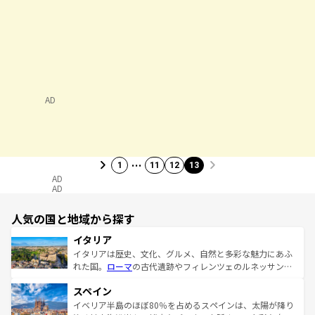
AD
…
1
11
12
13
AD
AD
人気の国と地域から探す
イタリア
イタリアは歴史、文化、グルメ、自然と多彩な魅力にあふ
れた国。
ローマ
の古代遺跡やフィレンツェのルネッサンス
美術、ヴェネツィアの運河など、歴史あるスポットはもち
スペイン
ろん、トスカーナの美しい田園風景やアマルフィ海岸の絶
景など、自然景観も見逃せない。観光の合間には、本場の
イベリア半島のほぼ80％を占めるスペインは、太陽が降り