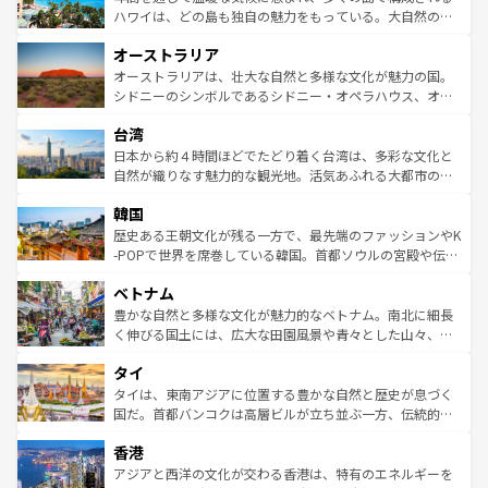
西部には大自然が広がり、グランドキャニオンやイエロー
ハワイは、どの島も独自の魅力をもっている。大自然の神
ストーン国立公園といった絶景が堪能できる。さらに、南
秘を感じたいなら、火山が生み出した壮大な景観を誇るハ
オーストラリア
部のニューオーリンズでは、音楽と美食が融合した独特の
ワイ島は見逃せない。また、定番の観光地といえばオアフ
文化が魅力。旅行者はアメリカの各地域で異なる魅力を楽
島だが、静かな自然を求めるならマウイ島やカウアイ島が
オーストラリアは、壮大な自然と多様な文化が魅力の国。
しみながら、その多様性と豊かな歴史を感じることができ
おすすめ。エメラルドグリーンに輝く海をはじめ、豊かな
シドニーのシンボルであるシドニー・オペラハウス、オー
るだろう。車でのロードトリップや列車の旅も、アメリカ
文化や歴史が息づいている。「アロハスピリット」と呼ば
ストラリア東海岸北部に広がる大サンゴ礁地帯グレートバ
ならではの贅沢な旅のスタイルだ。 なお、新着のアメリカ
台湾
れるおもてなしの心で訪れる人々を迎えてくれるハワイの
リアリーフや大陸中央部にそびえるウルル（エアーズロッ
情報は
コンテンツ一覧
を参照してほしい。
人々、おいしいローカルフードやハワイアンミュージッ
ク）、タスマニアの美しい原生林やケアンズの熱帯雨林な
日本から約４時間ほどでたどり着く台湾は、多彩な文化と
ク、伝統的なフラダンスなど、すべてがハワイの魅力を彩
ど、見どころがたくさん。また、カフェやワイン、オージ
自然が織りなす魅力的な観光地。活気あふれる大都市の台
っている。訪れるたびに新しい発見と感動が待っているハ
ービーフなどの食文化も豊かで、美味しいものであふれて
北やノスタルジックな町並みが人気な九份（ジォウフェ
ワイを、存分に味わってほしい。 なお、新着のハワイ情報
韓国
いる。アクティビティも充実しており、サーフィンやダイ
ン）、静ひつな山岳地帯である台湾東部など、都市の喧騒
は
コンテンツ一覧
を参照してほしい。
ビング、ハイキングなど、アウトドア好きにはたまらな
と山間の静けさが共存しており、訪れる人に新しい発見と
歴史ある王朝文化が残る一方で、最先端のファッションやK
い。オーストラリアの多彩な魅力を存分に味わいつくそ
驚きをもたらしてくれる。また、奥深い台湾の食文化も魅
-POPで世界を席巻している韓国。首都ソウルの宮殿や伝統
う。 なお、新着のオーストラリア情報は
コンテンツ一覧
を
力で、夜市などの屋台グルメから高級料理、ヘルシーで美
家屋が並ぶエリアでは韓国の歴史と文化に浸ることがで
参照してほしい。
ベトナム
容にもいいと評判のスイーツなど、バラエティ豊かな料理
き、地方に足を延ばせば四季折々の自然美を楽しむことが
が味わえる。 なお、新着の台湾情報は
コンテンツ一覧
を参
できる。そして、キムチや焼肉、絶品のストリートフード
豊かな自然と多様な文化が魅力的なベトナム。南北に細長
照してほしい。
まで、さまざまな韓国料理が待っている。夜には、韓国な
く伸びる国土には、広大な田園風景や青々とした山々、世
らではのナイトライフも堪能できる。あたたかいホスピタ
界遺産に登録された壮大な自然景観が点在し、都市部では
タイ
リティに包まれながら、韓国の多彩な魅力を心ゆくまで味
急速な発展と共に伝統が息づく。ハノイの古い町並みやホ
わってみてほしい。 なお、新着の韓国情報は
コンテンツ一
ーチミン市のフランス統治時代の建物も、独特の雰囲気を
タイは、東南アジアに位置する豊かな自然と歴史が息づく
覧
を参照してほしい。
醸し出している。また、バラエティの豊かさとおいしさで
国だ。首都バンコクは高層ビルが立ち並ぶ一方、伝統的な
世界中の食通を魅了してやまないベトナム料理も魅力のひ
寺院や市場がいたるところに点在し、古きよき文化と現代
香港
とつ。フォーやバインミー、ベトナムコーヒーなどは、ぜ
の活気が交差している。北部ではチェンマイなどの山岳地
ひ現地で味わいたい。どの地域を訪れてもあたたかい人々
帯で自然と触れ合い、南部ではプーケットやクラビの美し
アジアと西洋の文化が交わる香港は、特有のエネルギーを