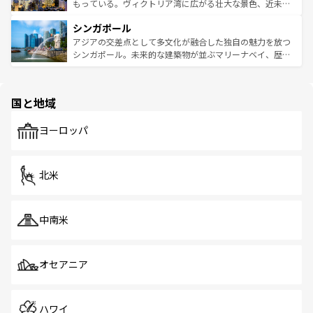
が旅行者を迎えてくれるので、きっと忘れられない旅にな
いビーチでリゾート気分を楽しむことができる。タイ料理
もっている。ヴィクトリア湾に広がる壮大な景色、近未来
るはずだ。 なお、新着のベトナム情報は
コンテンツ一覧
を
は世界的に有名で、屋台から高級レストランまで味覚を刺
的なアートスポット、そして歴史と現代が融合した町並
参照してほしい。
シンガポール
激する。気候は一年中温暖で、どの季節にも異なる楽しみ
み、どこを訪れても感動するはず。観光スポットが密集し
が待っている。親しみやすいタイの人々、仏教を中心とし
ており、効率よく見どころを回れるのも魅力。息をのむよ
アジアの交差点として多文化が融合した独自の魅力を放つ
た文化、そして多様な観光資源が、訪れる旅人を魅了し続
うな絶景から文化的な体験まで、香港を存分に楽しみ尽く
シンガポール。未来的な建築物が並ぶマリーナベイ、歴史
ける。 なお、新着のタイ情報は
コンテンツ一覧
を参照して
そう。 なお、新着の香港情報は
コンテンツ一覧
を参照して
と伝統を感じられるエスニックタウン、多数の緑豊かな公
ほしい。
ほしい。
園や自然保護区など、自然が調和した近代的な景観と文化
の多様性あふれるカラフルな町は、どこを歩いても新しい
国と地域
発見がある。さらに、治安のよさや充実した公共交通機関
も、旅行者にとっては魅力的なポイント。グルメも豊富
で、ホーカーズは地元の風情を楽しめる外せないスポット
ヨーロッパ
だ。訪れる人を飽きさせないシンガポールで、多様な魅力
を体感しよう。 なお、新着のシンガポール情報は
コンテン
ツ一覧
を参照してほしい。
北米
中南米
オセアニア
ハワイ