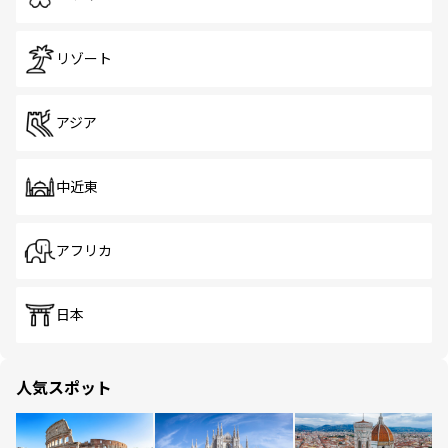
リゾート
アジア
中近東
アフリカ
日本
人気スポット