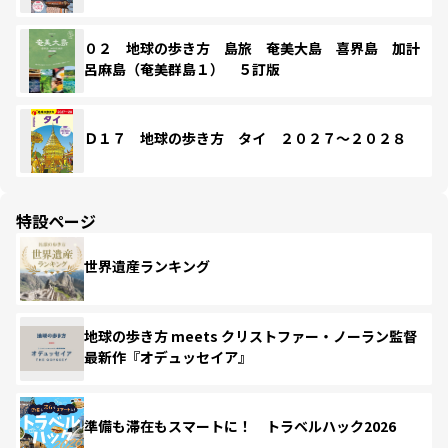
０２ 地球の歩き方 島旅 奄美大島 喜界島 加計
呂麻島（奄美群島１） ５訂版
Ｄ１７ 地球の歩き方 タイ ２０２７～２０２８
特設ページ
世界遺産ランキング
地球の歩き方 meets クリストファー・ノーラン監督
最新作『オデュッセイア』
準備も滞在もスマートに！ トラベルハック2026