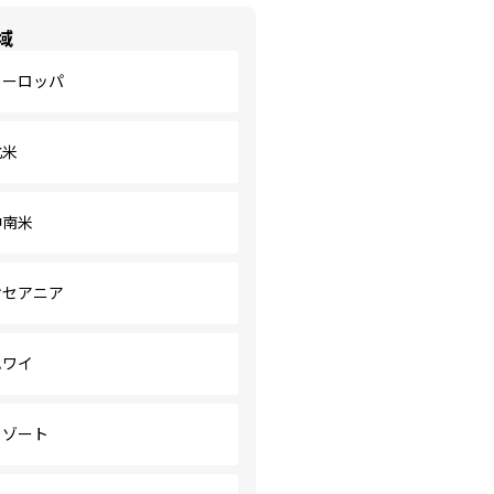
域
ヨーロッパ
北米
中南米
オセアニア
ハワイ
リゾート