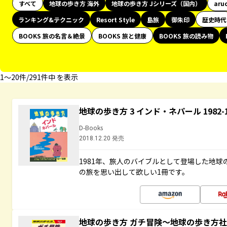
すべて
地球の歩き方 海外
地球の歩き方 Jシリーズ（国内）
aru
ランキング&テクニック
Resort Style
島旅
御朱印
歴史時代
BOOKS 旅の名言＆絶景
BOOKS 旅と健康
BOOKS 旅の読み物
1〜20件/291件中 を表示
地球の歩き方 3 インド・ネパール 1982
D-Books
2018.12.20 発売
1981年、旅人のバイブルとして登場した地
の旅を思い出して欲しい1冊です。
地球の歩き方 ガチ冒険～地球の歩き方