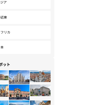
アジア
中近東
アフリカ
日本
ポット