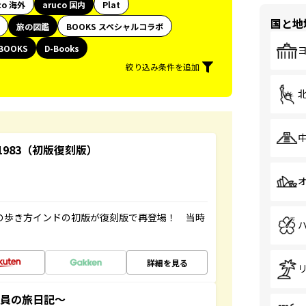
co 海外
aruco 国内
Plat
国と地
旅の図鑑
BOOKS スペシャルコラボ
BOOKS
D-Books
絞り込み条件を追加
-1983（初版復刻版）
球の歩き方インドの初版が復刻版で再登場！ 当時
詳細を見る
社員の旅日記～