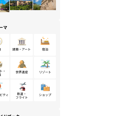
ーマ
食
建築・アート
宿泊
ト・
世界遺産
リゾート
戦
鉄道・
ビティ
ショップ
フライト