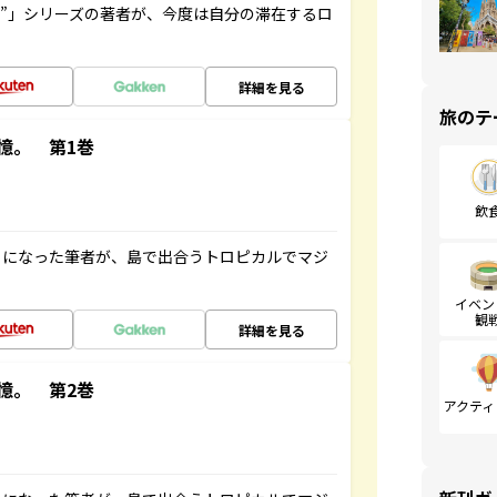
ト”」シリーズの著者が、今度は自分の滞在するロ
詳細を見る
旅のテ
憶。 第1巻
飲
とになった筆者が、島で出合うトロピカルでマジ
イベン
観
詳細を見る
憶。 第2巻
アクティ