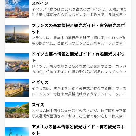
スペイン
ろん、トスカーナの美しい田園風景やアマルフィ海岸の絶
景など、自然景観も見逃せない。観光の合間には、本場の
イベリア半島のほぼ80％を占めるスペインは、太陽が降り
ピザやパスタなど、絶品のイタリア料理を堪能することも
注ぐ地中海沿岸から雄大なピレネー山脈まで、多彩な自然
できる。朝目覚めてから夜眠るまで、すべての瞬間を楽し
と文化が詰まったヨーロッパ屈指の旅行先だ。多様な地域
フランスの基本情報と観光ガイド・有名観光スポ
ませてくれるイタリアで、忘れられない旅をしてみよう！
文化が根付くこの国では、情熱的なフラメンコ、熱気あふ
なお、新着のイタリア情報は
コンテンツ一覧
を参照してほ
れる闘牛、そして美味しいタパスが生活の一部となってい
ット
しい。
る。首都マドリードの洗練された雰囲気や、バルセロナの
フランスは、世界中の旅行者を魅了し続けるヨーロッパ屈
アートに溢れた街角から、地方では古代ローマ遺跡や中世
指の観光地だ。首都パリのエッフェル塔やルーブル美術館
の城塞都市、穏やかなビーチリゾートまで多彩な表情を見
といった象徴的なスポットから、田舎町の古風な美しさま
せる。地方によって風土や気候が異なるスペインはその個
ドイツの基本情報と観光ガイド・有名観光スポッ
で、幅広い魅力が詰まっている。華麗な宮殿、歴史的な大
性で訪れる人を魅了する。 なお、新着のスペイン情報は
コ
聖堂、美しいビーチ、そして豊かな自然が、訪れる者を心
ト
ンテンツ一覧
を参照してほしい。
から魅了する。また、フランスは美食の国としても知ら
ドイツは、豊かな歴史と多彩な文化が交差するヨーロッパ
れ、フランス料理はユネスコ無形文化遺産にも登録されて
の中心に位置する国。中世の街並みが残るロマンチック街
いる。シャンパンの発祥地であるランス、プロヴァンスの
道から、未来を先取りするようなモダンな都市まで多様な
香り高いラベンダー畑など、多彩な楽しみ方が可能だ。さ
イギリス
顔を持つこの国は、どこを歩いても飽きることがない。ベ
らに、パリ以外の地域にも魅力が溢れており、どの街角に
ルリンの文化的活気、バイエルン州のアルプスの絶景、そ
イギリスは、古きよき伝統と最先端が共存する国。ウェス
も豊かな歴史と文化が息づいている。パリ以外の個性あふ
してライン川沿いのワイン畑といった風景は必見。ビール
トミンスター寺院や大英博物館のようなランドマーク、歴
れる地方に足を運ぶとそれぞれで全く異なる文化を体験で
とソーセージを味わいながら地元の人と過ごす楽しい時間
史ある大学都市、美しい丘陵地帯や牧歌的な風景など、エ
きるだろう。 なお、新着のフランス情報は
コンテンツ一覧
スイス
は、お酒好きな人にはぜひ体験してほしい。 なお、新着の
リアごとに異なる魅力がある。また、優雅なアフタヌーン
を参照してほしい。
ドイツ情報は
コンテンツ一覧
を参照してほしい。
ティー、ビール好きにはたまらない英国パブ、サッカー観
スイスの国土面積は九州ほどの広さだが、運行時刻が正確
戦など、本場だからこそできる体験も豊富。イギリスを旅
な交通網が整備されており、初心者でも安心して個人旅行
して楽しみつくそう。 なお、新着のイギリス情報は
コンテ
を楽しめる。日本同様に時刻表どおりの旅が可能だ。中世
アメリカの基本情報と観光ガイド・有名観光スポ
ンツ一覧
を参照してほしい。
の建物がそのまま残る町や、スイスならではのユニークな
博物館もあり、アルプス観光だけでなく町歩きも満喫する
ット