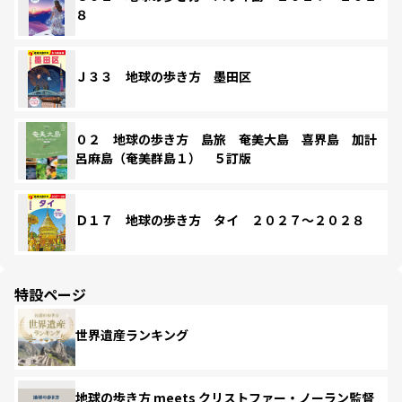
８
Ｊ３３ 地球の歩き方 墨田区
０２ 地球の歩き方 島旅 奄美大島 喜界島 加計
呂麻島（奄美群島１） ５訂版
Ｄ１７ 地球の歩き方 タイ ２０２７～２０２８
特設ページ
世界遺産ランキング
地球の歩き方 meets クリストファー・ノーラン監督