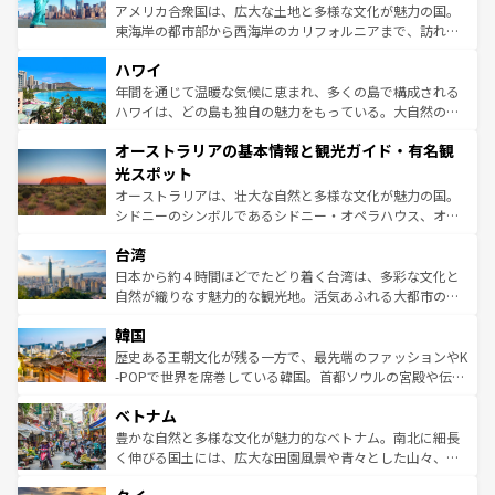
ことができる。国民の所得が高いため物価も高いが、旅行
アメリカ合衆国は、広大な土地と多様な文化が魅力の国。
者向けの交通パス提供のサービスもあり、うまく活用すれ
東海岸の都市部から西海岸のカリフォルニアまで、訪れる
ば市内交通費無料で観光を楽しむこともできる。 なお、新
場所ごとに異なる風景と体験が待っている。ニューヨーク
着のスイス情報は
コンテンツ一覧
を参照してほしい。
ハワイ
のような巨大都市は、観光、ショッピング、エンターテイ
ンメントが詰まった刺激的なスポットだ。一方、アメリカ
年間を通じて温暖な気候に恵まれ、多くの島で構成される
西部には大自然が広がり、グランドキャニオンやイエロー
ハワイは、どの島も独自の魅力をもっている。大自然の神
ストーン国立公園といった絶景が堪能できる。さらに、南
秘を感じたいなら、火山が生み出した壮大な景観を誇るハ
オーストラリアの基本情報と観光ガイド・有名観
部のニューオーリンズでは、音楽と美食が融合した独特の
ワイ島は見逃せない。また、定番の観光地といえばオアフ
文化が魅力。旅行者はアメリカの各地域で異なる魅力を楽
島だが、静かな自然を求めるならマウイ島やカウアイ島が
光スポット
しみながら、その多様性と豊かな歴史を感じることができ
おすすめ。エメラルドグリーンに輝く海をはじめ、豊かな
オーストラリアは、壮大な自然と多様な文化が魅力の国。
るだろう。車でのロードトリップや列車の旅も、アメリカ
文化や歴史が息づいている。「アロハスピリット」と呼ば
シドニーのシンボルであるシドニー・オペラハウス、オー
ならではの贅沢な旅のスタイルだ。 なお、新着のアメリカ
れるおもてなしの心で訪れる人々を迎えてくれるハワイの
ストラリア東海岸北部に広がる大サンゴ礁地帯グレートバ
情報は
コンテンツ一覧
を参照してほしい。
人々、おいしいローカルフードやハワイアンミュージッ
台湾
リアリーフや大陸中央部にそびえるウルル（エアーズロッ
ク、伝統的なフラダンスなど、すべてがハワイの魅力を彩
ク）、タスマニアの美しい原生林やケアンズの熱帯雨林な
日本から約４時間ほどでたどり着く台湾は、多彩な文化と
っている。訪れるたびに新しい発見と感動が待っているハ
ど、見どころがたくさん。また、カフェやワイン、オージ
自然が織りなす魅力的な観光地。活気あふれる大都市の台
ワイを、存分に味わってほしい。 なお、新着のハワイ情報
ービーフなどの食文化も豊かで、美味しいものであふれて
北やノスタルジックな町並みが人気な九份（ジォウフェ
は
コンテンツ一覧
を参照してほしい。
韓国
いる。アクティビティも充実しており、サーフィンやダイ
ン）、静ひつな山岳地帯である台湾東部など、都市の喧騒
ビング、ハイキングなど、アウトドア好きにはたまらな
と山間の静けさが共存しており、訪れる人に新しい発見と
歴史ある王朝文化が残る一方で、最先端のファッションやK
い。オーストラリアの多彩な魅力を存分に味わいつくそ
驚きをもたらしてくれる。また、奥深い台湾の食文化も魅
-POPで世界を席巻している韓国。首都ソウルの宮殿や伝統
う。 なお、新着のオーストラリア情報は
コンテンツ一覧
を
力で、夜市などの屋台グルメから高級料理、ヘルシーで美
家屋が並ぶエリアでは韓国の歴史と文化に浸ることがで
参照してほしい。
ベトナム
容にもいいと評判のスイーツなど、バラエティ豊かな料理
き、地方に足を延ばせば四季折々の自然美を楽しむことが
が味わえる。 なお、新着の台湾情報は
コンテンツ一覧
を参
できる。そして、キムチや焼肉、絶品のストリートフード
豊かな自然と多様な文化が魅力的なベトナム。南北に細長
照してほしい。
まで、さまざまな韓国料理が待っている。夜には、韓国な
く伸びる国土には、広大な田園風景や青々とした山々、世
らではのナイトライフも堪能できる。あたたかいホスピタ
界遺産に登録された壮大な自然景観が点在し、都市部では