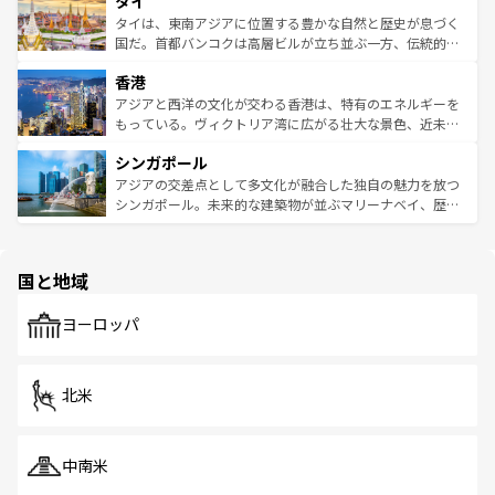
タイ
リティに包まれながら、韓国の多彩な魅力を心ゆくまで味
急速な発展と共に伝統が息づく。ハノイの古い町並みやホ
わってみてほしい。 なお、新着の韓国情報は
コンテンツ一
ーチミン市のフランス統治時代の建物も、独特の雰囲気を
タイは、東南アジアに位置する豊かな自然と歴史が息づく
覧
を参照してほしい。
醸し出している。また、バラエティの豊かさとおいしさで
国だ。首都バンコクは高層ビルが立ち並ぶ一方、伝統的な
世界中の食通を魅了してやまないベトナム料理も魅力のひ
寺院や市場がいたるところに点在し、古きよき文化と現代
香港
とつ。フォーやバインミー、ベトナムコーヒーなどは、ぜ
の活気が交差している。北部ではチェンマイなどの山岳地
ひ現地で味わいたい。どの地域を訪れてもあたたかい人々
帯で自然と触れ合い、南部ではプーケットやクラビの美し
アジアと西洋の文化が交わる香港は、特有のエネルギーを
が旅行者を迎えてくれるので、きっと忘れられない旅にな
いビーチでリゾート気分を楽しむことができる。タイ料理
もっている。ヴィクトリア湾に広がる壮大な景色、近未来
るはずだ。 なお、新着のベトナム情報は
コンテンツ一覧
を
は世界的に有名で、屋台から高級レストランまで味覚を刺
的なアートスポット、そして歴史と現代が融合した町並
参照してほしい。
シンガポール
激する。気候は一年中温暖で、どの季節にも異なる楽しみ
み、どこを訪れても感動するはず。観光スポットが密集し
が待っている。親しみやすいタイの人々、仏教を中心とし
ており、効率よく見どころを回れるのも魅力。息をのむよ
アジアの交差点として多文化が融合した独自の魅力を放つ
た文化、そして多様な観光資源が、訪れる旅人を魅了し続
うな絶景から文化的な体験まで、香港を存分に楽しみ尽く
シンガポール。未来的な建築物が並ぶマリーナベイ、歴史
ける。 なお、新着のタイ情報は
コンテンツ一覧
を参照して
そう。 なお、新着の香港情報は
コンテンツ一覧
を参照して
と伝統を感じられるエスニックタウン、多数の緑豊かな公
ほしい。
ほしい。
園や自然保護区など、自然が調和した近代的な景観と文化
の多様性あふれるカラフルな町は、どこを歩いても新しい
国と地域
発見がある。さらに、治安のよさや充実した公共交通機関
も、旅行者にとっては魅力的なポイント。グルメも豊富
で、ホーカーズは地元の風情を楽しめる外せないスポット
ヨーロッパ
だ。訪れる人を飽きさせないシンガポールで、多様な魅力
を体感しよう。 なお、新着のシンガポール情報は
コンテン
ツ一覧
を参照してほしい。
北米
中南米