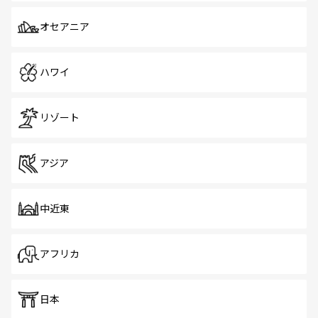
オセアニア
ハワイ
リゾート
アジア
中近東
アフリカ
日本