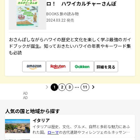
ロ！ ハワイカルチャーさんぽ
BOOKS 旅の読み物
2024.03.22 発売
おさんぽしながらハワイの歴史と文化を楽しく学ぶ最強のガイ
ドブックが誕生。知っておきたいハワイの年表やキーワード集
も必読
詳細を見る
…
1
2
3
11
AD
AD
人気の国と地域から探す
イタリア
イタリアは歴史、文化、グルメ、自然と多彩な魅力にあふ
れた国。
ローマ
の古代遺跡やフィレンツェのルネッサンス
美術、ヴェネツィアの運河など、歴史あるスポットはもち