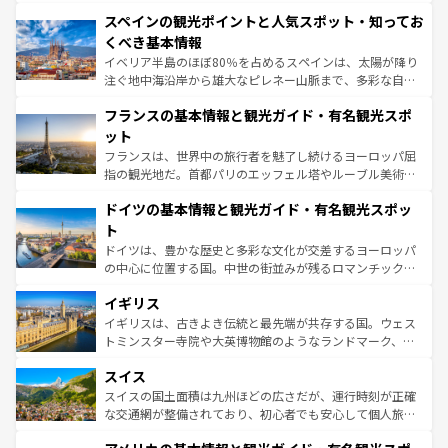
美術、ヴェネツィアの運河など、歴史あるスポットはもち
スペインの観光ポイントと人気スポット・知ってお
ろん、トスカーナの美しい田園風景やアマルフィ海岸の絶
景など、自然景観も見逃せない。観光の合間には、本場の
くべき基本情報
ピザやパスタなど、絶品のイタリア料理を堪能することも
イベリア半島のほぼ80％を占めるスペインは、太陽が降り
できる。朝目覚めてから夜眠るまで、すべての瞬間を楽し
注ぐ地中海沿岸から雄大なピレネー山脈まで、多彩な自然
ませてくれるイタリアで、忘れられない旅をしてみよう！
と文化が詰まったヨーロッパ屈指の旅行先だ。多様な地域
なお、新着のイタリア情報は
コンテンツ一覧
を参照してほ
フランスの基本情報と観光ガイド・有名観光スポ
文化が根付くこの国では、情熱的なフラメンコ、熱気あふ
しい。
れる闘牛、そして美味しいタパスが生活の一部となってい
ット
る。首都マドリードの洗練された雰囲気や、バルセロナの
フランスは、世界中の旅行者を魅了し続けるヨーロッパ屈
アートに溢れた街角から、地方では古代ローマ遺跡や中世
指の観光地だ。首都パリのエッフェル塔やルーブル美術館
の城塞都市、穏やかなビーチリゾートまで多彩な表情を見
といった象徴的なスポットから、田舎町の古風な美しさま
せる。地方によって風土や気候が異なるスペインはその個
ドイツの基本情報と観光ガイド・有名観光スポッ
で、幅広い魅力が詰まっている。華麗な宮殿、歴史的な大
性で訪れる人を魅了する。 なお、新着のスペイン情報は
コ
聖堂、美しいビーチ、そして豊かな自然が、訪れる者を心
ト
ンテンツ一覧
を参照してほしい。
から魅了する。また、フランスは美食の国としても知ら
ドイツは、豊かな歴史と多彩な文化が交差するヨーロッパ
れ、フランス料理はユネスコ無形文化遺産にも登録されて
の中心に位置する国。中世の街並みが残るロマンチック街
いる。シャンパンの発祥地であるランス、プロヴァンスの
道から、未来を先取りするようなモダンな都市まで多様な
香り高いラベンダー畑など、多彩な楽しみ方が可能だ。さ
イギリス
顔を持つこの国は、どこを歩いても飽きることがない。ベ
らに、パリ以外の地域にも魅力が溢れており、どの街角に
ルリンの文化的活気、バイエルン州のアルプスの絶景、そ
イギリスは、古きよき伝統と最先端が共存する国。ウェス
も豊かな歴史と文化が息づいている。パリ以外の個性あふ
してライン川沿いのワイン畑といった風景は必見。ビール
トミンスター寺院や大英博物館のようなランドマーク、歴
れる地方に足を運ぶとそれぞれで全く異なる文化を体験で
とソーセージを味わいながら地元の人と過ごす楽しい時間
史ある大学都市、美しい丘陵地帯や牧歌的な風景など、エ
きるだろう。 なお、新着のフランス情報は
コンテンツ一覧
スイス
は、お酒好きな人にはぜひ体験してほしい。 なお、新着の
リアごとに異なる魅力がある。また、優雅なアフタヌーン
を参照してほしい。
ドイツ情報は
コンテンツ一覧
を参照してほしい。
ティー、ビール好きにはたまらない英国パブ、サッカー観
スイスの国土面積は九州ほどの広さだが、運行時刻が正確
戦など、本場だからこそできる体験も豊富。イギリスを旅
な交通網が整備されており、初心者でも安心して個人旅行
して楽しみつくそう。 なお、新着のイギリス情報は
コンテ
を楽しめる。日本同様に時刻表どおりの旅が可能だ。中世