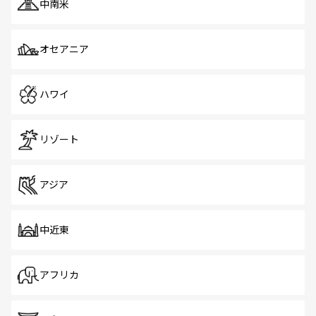
中南米
オセアニア
ハワイ
リゾート
アジア
中近東
アフリカ