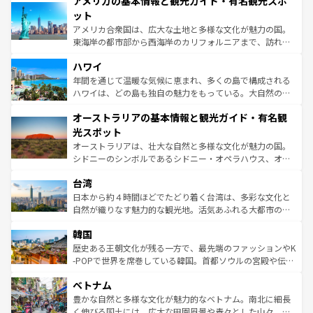
アメリカの基本情報と観光ガイド・有名観光スポ
ンツ一覧
を参照してほしい。
の建物がそのまま残る町や、スイスならではのユニークな
博物館もあり、アルプス観光だけでなく町歩きも満喫する
ット
ことができる。国民の所得が高いため物価も高いが、旅行
アメリカ合衆国は、広大な土地と多様な文化が魅力の国。
者向けの交通パス提供のサービスもあり、うまく活用すれ
東海岸の都市部から西海岸のカリフォルニアまで、訪れる
ば市内交通費無料で観光を楽しむこともできる。 なお、新
場所ごとに異なる風景と体験が待っている。ニューヨーク
着のスイス情報は
コンテンツ一覧
を参照してほしい。
ハワイ
のような巨大都市は、観光、ショッピング、エンターテイ
ンメントが詰まった刺激的なスポットだ。一方、アメリカ
年間を通じて温暖な気候に恵まれ、多くの島で構成される
西部には大自然が広がり、グランドキャニオンやイエロー
ハワイは、どの島も独自の魅力をもっている。大自然の神
ストーン国立公園といった絶景が堪能できる。さらに、南
秘を感じたいなら、火山が生み出した壮大な景観を誇るハ
オーストラリアの基本情報と観光ガイド・有名観
部のニューオーリンズでは、音楽と美食が融合した独特の
ワイ島は見逃せない。また、定番の観光地といえばオアフ
文化が魅力。旅行者はアメリカの各地域で異なる魅力を楽
島だが、静かな自然を求めるならマウイ島やカウアイ島が
光スポット
しみながら、その多様性と豊かな歴史を感じることができ
おすすめ。エメラルドグリーンに輝く海をはじめ、豊かな
オーストラリアは、壮大な自然と多様な文化が魅力の国。
るだろう。車でのロードトリップや列車の旅も、アメリカ
文化や歴史が息づいている。「アロハスピリット」と呼ば
シドニーのシンボルであるシドニー・オペラハウス、オー
ならではの贅沢な旅のスタイルだ。 なお、新着のアメリカ
れるおもてなしの心で訪れる人々を迎えてくれるハワイの
ストラリア東海岸北部に広がる大サンゴ礁地帯グレートバ
情報は
コンテンツ一覧
を参照してほしい。
人々、おいしいローカルフードやハワイアンミュージッ
台湾
リアリーフや大陸中央部にそびえるウルル（エアーズロッ
ク、伝統的なフラダンスなど、すべてがハワイの魅力を彩
ク）、タスマニアの美しい原生林やケアンズの熱帯雨林な
日本から約４時間ほどでたどり着く台湾は、多彩な文化と
っている。訪れるたびに新しい発見と感動が待っているハ
ど、見どころがたくさん。また、カフェやワイン、オージ
自然が織りなす魅力的な観光地。活気あふれる大都市の台
ワイを、存分に味わってほしい。 なお、新着のハワイ情報
ービーフなどの食文化も豊かで、美味しいものであふれて
北やノスタルジックな町並みが人気な九份（ジォウフェ
は
コンテンツ一覧
を参照してほしい。
韓国
いる。アクティビティも充実しており、サーフィンやダイ
ン）、静ひつな山岳地帯である台湾東部など、都市の喧騒
ビング、ハイキングなど、アウトドア好きにはたまらな
と山間の静けさが共存しており、訪れる人に新しい発見と
歴史ある王朝文化が残る一方で、最先端のファッションやK
い。オーストラリアの多彩な魅力を存分に味わいつくそ
驚きをもたらしてくれる。また、奥深い台湾の食文化も魅
-POPで世界を席巻している韓国。首都ソウルの宮殿や伝統
う。 なお、新着のオーストラリア情報は
コンテンツ一覧
を
力で、夜市などの屋台グルメから高級料理、ヘルシーで美
家屋が並ぶエリアでは韓国の歴史と文化に浸ることがで
参照してほしい。
ベトナム
容にもいいと評判のスイーツなど、バラエティ豊かな料理
き、地方に足を延ばせば四季折々の自然美を楽しむことが
が味わえる。 なお、新着の台湾情報は
コンテンツ一覧
を参
できる。そして、キムチや焼肉、絶品のストリートフード
豊かな自然と多様な文化が魅力的なベトナム。南北に細長
照してほしい。
まで、さまざまな韓国料理が待っている。夜には、韓国な
く伸びる国土には、広大な田園風景や青々とした山々、世