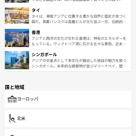
らではのナイトライフも堪能できる。あたたかいホスピタ
界遺産に登録された壮大な自然景観が点在し、都市部では
タイ
リティに包まれながら、韓国の多彩な魅力を心ゆくまで味
急速な発展と共に伝統が息づく。ハノイの古い町並みやホ
わってみてほしい。 なお、新着の韓国情報は
コンテンツ一
ーチミン市のフランス統治時代の建物も、独特の雰囲気を
タイは、東南アジアに位置する豊かな自然と歴史が息づく
覧
を参照してほしい。
醸し出している。また、バラエティの豊かさとおいしさで
国だ。首都バンコクは高層ビルが立ち並ぶ一方、伝統的な
世界中の食通を魅了してやまないベトナム料理も魅力のひ
寺院や市場がいたるところに点在し、古きよき文化と現代
香港
とつ。フォーやバインミー、ベトナムコーヒーなどは、ぜ
の活気が交差している。北部ではチェンマイなどの山岳地
ひ現地で味わいたい。どの地域を訪れてもあたたかい人々
帯で自然と触れ合い、南部ではプーケットやクラビの美し
アジアと西洋の文化が交わる香港は、特有のエネルギーを
が旅行者を迎えてくれるので、きっと忘れられない旅にな
いビーチでリゾート気分を楽しむことができる。タイ料理
もっている。ヴィクトリア湾に広がる壮大な景色、近未来
るはずだ。 なお、新着のベトナム情報は
コンテンツ一覧
を
は世界的に有名で、屋台から高級レストランまで味覚を刺
的なアートスポット、そして歴史と現代が融合した町並
参照してほしい。
シンガポール
激する。気候は一年中温暖で、どの季節にも異なる楽しみ
み、どこを訪れても感動するはず。観光スポットが密集し
が待っている。親しみやすいタイの人々、仏教を中心とし
ており、効率よく見どころを回れるのも魅力。息をのむよ
アジアの交差点として多文化が融合した独自の魅力を放つ
た文化、そして多様な観光資源が、訪れる旅人を魅了し続
うな絶景から文化的な体験まで、香港を存分に楽しみ尽く
シンガポール。未来的な建築物が並ぶマリーナベイ、歴史
ける。 なお、新着のタイ情報は
コンテンツ一覧
を参照して
そう。 なお、新着の香港情報は
コンテンツ一覧
を参照して
と伝統を感じられるエスニックタウン、多数の緑豊かな公
ほしい。
ほしい。
園や自然保護区など、自然が調和した近代的な景観と文化
の多様性あふれるカラフルな町は、どこを歩いても新しい
国と地域
発見がある。さらに、治安のよさや充実した公共交通機関
も、旅行者にとっては魅力的なポイント。グルメも豊富
で、ホーカーズは地元の風情を楽しめる外せないスポット
ヨーロッパ
だ。訪れる人を飽きさせないシンガポールで、多様な魅力
を体感しよう。 なお、新着のシンガポール情報は
コンテン
ツ一覧
を参照してほしい。
北米