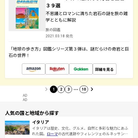
３９選
不思議とロマンに満ちた岩石の謎を旅の雑
学とともに解説
旅の図鑑
2021.03.18 発売
「地球の歩き方」図鑑シリーズ第３弾は、謎だらけの奇岩と巨
石の世界！
詳細を見る
…
1
2
3
10
AD
AD
人気の国と地域から探す
イタリア
イタリアは歴史、文化、グルメ、自然と多彩な魅力にあふ
れた国。
ローマ
の古代遺跡やフィレンツェのルネッサンス