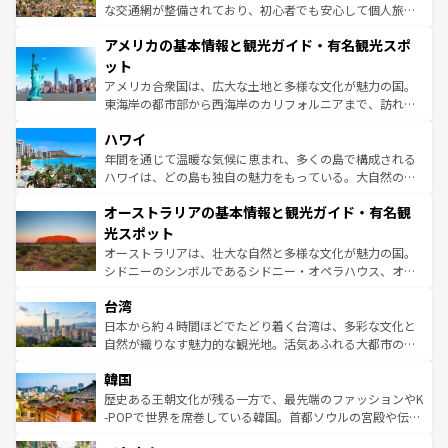
戦など、本場だからこそできる体験も豊富。イギリスを旅
な交通網が整備されており、初心者でも安心して個人旅行
して楽しみつくそう。 なお、新着のイギリス情報は
コンテ
を楽しめる。日本同様に時刻表どおりの旅が可能だ。中世
アメリカの基本情報と観光ガイド・有名観光スポ
ンツ一覧
を参照してほしい。
の建物がそのまま残る町や、スイスならではのユニークな
博物館もあり、アルプス観光だけでなく町歩きも満喫する
ット
ことができる。国民の所得が高いため物価も高いが、旅行
アメリカ合衆国は、広大な土地と多様な文化が魅力の国。
者向けの交通パス提供のサービスもあり、うまく活用すれ
東海岸の都市部から西海岸のカリフォルニアまで、訪れる
ば市内交通費無料で観光を楽しむこともできる。 なお、新
場所ごとに異なる風景と体験が待っている。ニューヨーク
着のスイス情報は
コンテンツ一覧
を参照してほしい。
ハワイ
のような巨大都市は、観光、ショッピング、エンターテイ
ンメントが詰まった刺激的なスポットだ。一方、アメリカ
年間を通じて温暖な気候に恵まれ、多くの島で構成される
西部には大自然が広がり、グランドキャニオンやイエロー
ハワイは、どの島も独自の魅力をもっている。大自然の神
ストーン国立公園といった絶景が堪能できる。さらに、南
秘を感じたいなら、火山が生み出した壮大な景観を誇るハ
オーストラリアの基本情報と観光ガイド・有名観
部のニューオーリンズでは、音楽と美食が融合した独特の
ワイ島は見逃せない。また、定番の観光地といえばオアフ
文化が魅力。旅行者はアメリカの各地域で異なる魅力を楽
島だが、静かな自然を求めるならマウイ島やカウアイ島が
光スポット
しみながら、その多様性と豊かな歴史を感じることができ
おすすめ。エメラルドグリーンに輝く海をはじめ、豊かな
オーストラリアは、壮大な自然と多様な文化が魅力の国。
るだろう。車でのロードトリップや列車の旅も、アメリカ
文化や歴史が息づいている。「アロハスピリット」と呼ば
シドニーのシンボルであるシドニー・オペラハウス、オー
ならではの贅沢な旅のスタイルだ。 なお、新着のアメリカ
れるおもてなしの心で訪れる人々を迎えてくれるハワイの
ストラリア東海岸北部に広がる大サンゴ礁地帯グレートバ
情報は
コンテンツ一覧
を参照してほしい。
人々、おいしいローカルフードやハワイアンミュージッ
台湾
リアリーフや大陸中央部にそびえるウルル（エアーズロッ
ク、伝統的なフラダンスなど、すべてがハワイの魅力を彩
ク）、タスマニアの美しい原生林やケアンズの熱帯雨林な
日本から約４時間ほどでたどり着く台湾は、多彩な文化と
っている。訪れるたびに新しい発見と感動が待っているハ
ど、見どころがたくさん。また、カフェやワイン、オージ
自然が織りなす魅力的な観光地。活気あふれる大都市の台
ワイを、存分に味わってほしい。 なお、新着のハワイ情報
ービーフなどの食文化も豊かで、美味しいものであふれて
北やノスタルジックな町並みが人気な九份（ジォウフェ
は
コンテンツ一覧
を参照してほしい。
韓国
いる。アクティビティも充実しており、サーフィンやダイ
ン）、静ひつな山岳地帯である台湾東部など、都市の喧騒
ビング、ハイキングなど、アウトドア好きにはたまらな
と山間の静けさが共存しており、訪れる人に新しい発見と
歴史ある王朝文化が残る一方で、最先端のファッションやK
い。オーストラリアの多彩な魅力を存分に味わいつくそ
驚きをもたらしてくれる。また、奥深い台湾の食文化も魅
-POPで世界を席巻している韓国。首都ソウルの宮殿や伝統
う。 なお、新着のオーストラリア情報は
コンテンツ一覧
を
力で、夜市などの屋台グルメから高級料理、ヘルシーで美
家屋が並ぶエリアでは韓国の歴史と文化に浸ることがで