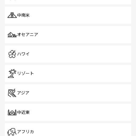
中南米
オセアニア
ハワイ
リゾート
アジア
中近東
アフリカ