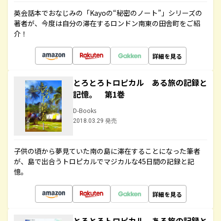
英会話本でおなじみの「Kayoの“秘密のノート”」シリーズの
著者が、今度は自分の滞在するロンドン南東の田舎町をご紹
介！
詳細を見る
とろとろトロピカル ある旅の記録と
記憶。 第1巻
D-Books
2018.03.29 発売
子供の頃から夢見ていた南の島に滞在することになった筆者
が、島で出合うトロピカルでマジカルな45日間の記録と記
憶。
詳細を見る
とろとろトロピカル ある旅の記録と