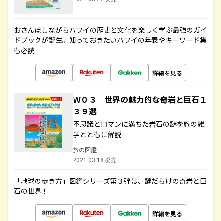
おさんぽしながらハワイの歴史と文化を楽しく学ぶ最強のガイ
ドブックが誕生。知っておきたいハワイの年表やキーワード集
も必読
詳細を見る
Ｗ０３ 世界の魅力的な奇岩と巨石１
３９選
不思議とロマンに満ちた岩石の謎を旅の雑
学とともに解説
旅の図鑑
2021.03.18 発売
「地球の歩き方」図鑑シリーズ第３弾は、謎だらけの奇岩と巨
石の世界！
詳細を見る