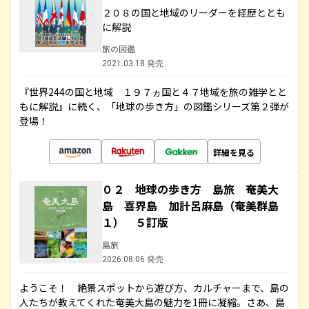
２０８の国と地域のリーダーを経歴ととも
に解説
旅の図鑑
2021.03.18 発売
『世界244の国と地域 １９７ヵ国と４７地域を旅の雑学とと
もに解説』に続く、「地球の歩き方」の図鑑シリーズ第２弾が
登場！
詳細を見る
０２ 地球の歩き方 島旅 奄美大
島 喜界島 加計呂麻島（奄美群島
１） ５訂版
島旅
2026.08.06 発売
ようこそ！ 絶景スポットから遊び方、カルチャーまで、島の
人たちが教えてくれた奄美大島の魅力を1冊に凝縮。さあ、島