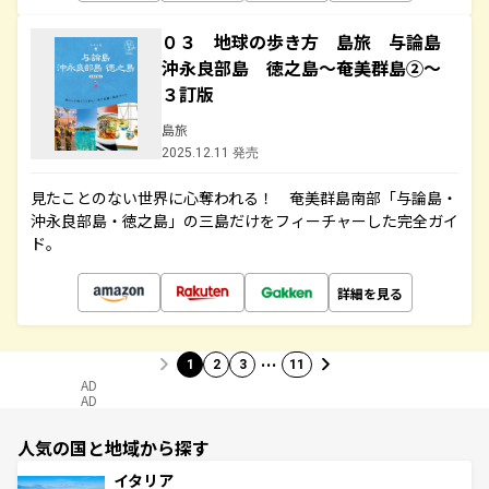
０３ 地球の歩き方 島旅 与論島
沖永良部島 徳之島～奄美群島②～
３訂版
島旅
2025.12.11 発売
見たことのない世界に心奪われる！ 奄美群島南部「与論島・
沖永良部島・徳之島」の三島だけをフィーチャーした完全ガイ
ド。
詳細を見る
…
1
2
3
11
AD
AD
人気の国と地域から探す
イタリア