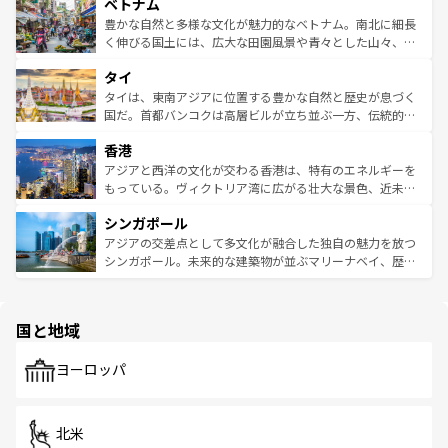
参照してほしい。
ベトナム
容にもいいと評判のスイーツなど、バラエティ豊かな料理
き、地方に足を延ばせば四季折々の自然美を楽しむことが
が味わえる。 なお、新着の台湾情報は
コンテンツ一覧
を参
できる。そして、キムチや焼肉、絶品のストリートフード
豊かな自然と多様な文化が魅力的なベトナム。南北に細長
照してほしい。
まで、さまざまな韓国料理が待っている。夜には、韓国な
く伸びる国土には、広大な田園風景や青々とした山々、世
らではのナイトライフも堪能できる。あたたかいホスピタ
界遺産に登録された壮大な自然景観が点在し、都市部では
タイ
リティに包まれながら、韓国の多彩な魅力を心ゆくまで味
急速な発展と共に伝統が息づく。ハノイの古い町並みやホ
わってみてほしい。 なお、新着の韓国情報は
コンテンツ一
ーチミン市のフランス統治時代の建物も、独特の雰囲気を
タイは、東南アジアに位置する豊かな自然と歴史が息づく
覧
を参照してほしい。
醸し出している。また、バラエティの豊かさとおいしさで
国だ。首都バンコクは高層ビルが立ち並ぶ一方、伝統的な
世界中の食通を魅了してやまないベトナム料理も魅力のひ
寺院や市場がいたるところに点在し、古きよき文化と現代
香港
とつ。フォーやバインミー、ベトナムコーヒーなどは、ぜ
の活気が交差している。北部ではチェンマイなどの山岳地
ひ現地で味わいたい。どの地域を訪れてもあたたかい人々
帯で自然と触れ合い、南部ではプーケットやクラビの美し
アジアと西洋の文化が交わる香港は、特有のエネルギーを
が旅行者を迎えてくれるので、きっと忘れられない旅にな
いビーチでリゾート気分を楽しむことができる。タイ料理
もっている。ヴィクトリア湾に広がる壮大な景色、近未来
るはずだ。 なお、新着のベトナム情報は
コンテンツ一覧
を
は世界的に有名で、屋台から高級レストランまで味覚を刺
的なアートスポット、そして歴史と現代が融合した町並
参照してほしい。
シンガポール
激する。気候は一年中温暖で、どの季節にも異なる楽しみ
み、どこを訪れても感動するはず。観光スポットが密集し
が待っている。親しみやすいタイの人々、仏教を中心とし
ており、効率よく見どころを回れるのも魅力。息をのむよ
アジアの交差点として多文化が融合した独自の魅力を放つ
た文化、そして多様な観光資源が、訪れる旅人を魅了し続
うな絶景から文化的な体験まで、香港を存分に楽しみ尽く
シンガポール。未来的な建築物が並ぶマリーナベイ、歴史
ける。 なお、新着のタイ情報は
コンテンツ一覧
を参照して
そう。 なお、新着の香港情報は
コンテンツ一覧
を参照して
と伝統を感じられるエスニックタウン、多数の緑豊かな公
ほしい。
ほしい。
園や自然保護区など、自然が調和した近代的な景観と文化
の多様性あふれるカラフルな町は、どこを歩いても新しい
国と地域
発見がある。さらに、治安のよさや充実した公共交通機関
も、旅行者にとっては魅力的なポイント。グルメも豊富
で、ホーカーズは地元の風情を楽しめる外せないスポット
ヨーロッパ
だ。訪れる人を飽きさせないシンガポールで、多様な魅力
を体感しよう。 なお、新着のシンガポール情報は
コンテン
ツ一覧
を参照してほしい。
北米