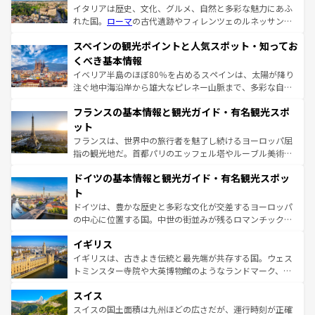
イタリアは歴史、文化、グルメ、自然と多彩な魅力にあふ
れた国。
ローマ
の古代遺跡やフィレンツェのルネッサンス
美術、ヴェネツィアの運河など、歴史あるスポットはもち
スペインの観光ポイントと人気スポット・知ってお
ろん、トスカーナの美しい田園風景やアマルフィ海岸の絶
景など、自然景観も見逃せない。観光の合間には、本場の
くべき基本情報
ピザやパスタなど、絶品のイタリア料理を堪能することも
イベリア半島のほぼ80％を占めるスペインは、太陽が降り
できる。朝目覚めてから夜眠るまで、すべての瞬間を楽し
注ぐ地中海沿岸から雄大なピレネー山脈まで、多彩な自然
ませてくれるイタリアで、忘れられない旅をしてみよう！
と文化が詰まったヨーロッパ屈指の旅行先だ。多様な地域
なお、新着のイタリア情報は
コンテンツ一覧
を参照してほ
フランスの基本情報と観光ガイド・有名観光スポ
文化が根付くこの国では、情熱的なフラメンコ、熱気あふ
しい。
れる闘牛、そして美味しいタパスが生活の一部となってい
ット
る。首都マドリードの洗練された雰囲気や、バルセロナの
フランスは、世界中の旅行者を魅了し続けるヨーロッパ屈
アートに溢れた街角から、地方では古代ローマ遺跡や中世
指の観光地だ。首都パリのエッフェル塔やルーブル美術館
の城塞都市、穏やかなビーチリゾートまで多彩な表情を見
といった象徴的なスポットから、田舎町の古風な美しさま
せる。地方によって風土や気候が異なるスペインはその個
ドイツの基本情報と観光ガイド・有名観光スポッ
で、幅広い魅力が詰まっている。華麗な宮殿、歴史的な大
性で訪れる人を魅了する。 なお、新着のスペイン情報は
コ
聖堂、美しいビーチ、そして豊かな自然が、訪れる者を心
ト
ンテンツ一覧
を参照してほしい。
から魅了する。また、フランスは美食の国としても知ら
ドイツは、豊かな歴史と多彩な文化が交差するヨーロッパ
れ、フランス料理はユネスコ無形文化遺産にも登録されて
の中心に位置する国。中世の街並みが残るロマンチック街
いる。シャンパンの発祥地であるランス、プロヴァンスの
道から、未来を先取りするようなモダンな都市まで多様な
香り高いラベンダー畑など、多彩な楽しみ方が可能だ。さ
イギリス
顔を持つこの国は、どこを歩いても飽きることがない。ベ
らに、パリ以外の地域にも魅力が溢れており、どの街角に
ルリンの文化的活気、バイエルン州のアルプスの絶景、そ
イギリスは、古きよき伝統と最先端が共存する国。ウェス
も豊かな歴史と文化が息づいている。パリ以外の個性あふ
してライン川沿いのワイン畑といった風景は必見。ビール
トミンスター寺院や大英博物館のようなランドマーク、歴
れる地方に足を運ぶとそれぞれで全く異なる文化を体験で
とソーセージを味わいながら地元の人と過ごす楽しい時間
史ある大学都市、美しい丘陵地帯や牧歌的な風景など、エ
きるだろう。 なお、新着のフランス情報は
コンテンツ一覧
スイス
は、お酒好きな人にはぜひ体験してほしい。 なお、新着の
リアごとに異なる魅力がある。また、優雅なアフタヌーン
を参照してほしい。
ドイツ情報は
コンテンツ一覧
を参照してほしい。
ティー、ビール好きにはたまらない英国パブ、サッカー観
スイスの国土面積は九州ほどの広さだが、運行時刻が正確