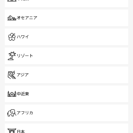
オセアニア
ハワイ
リゾート
アジア
中近東
アフリカ
日本