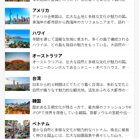
して楽しみつくそう。 なお、新着のイギリス情報は
コンテ
を楽しめる。日本同様に時刻表どおりの旅が可能だ。中世
アメリカ
ンツ一覧
を参照してほしい。
の建物がそのまま残る町や、スイスならではのユニークな
博物館もあり、アルプス観光だけでなく町歩きも満喫する
アメリカ合衆国は、広大な土地と多様な文化が魅力の国。
ことができる。国民の所得が高いため物価も高いが、旅行
東海岸の都市部から西海岸のカリフォルニアまで、訪れる
者向けの交通パス提供のサービスもあり、うまく活用すれ
場所ごとに異なる風景と体験が待っている。ニューヨーク
ハワイ
ば市内交通費無料で観光を楽しむこともできる。 なお、新
のような巨大都市は、観光、ショッピング、エンターテイ
着のスイス情報は
コンテンツ一覧
を参照してほしい。
ンメントが詰まった刺激的なスポットだ。一方、アメリカ
年間を通じて温暖な気候に恵まれ、多くの島で構成される
西部には大自然が広がり、グランドキャニオンやイエロー
ハワイは、どの島も独自の魅力をもっている。大自然の神
ストーン国立公園といった絶景が堪能できる。さらに、南
秘を感じたいなら、火山が生み出した壮大な景観を誇るハ
オーストラリア
部のニューオーリンズでは、音楽と美食が融合した独特の
ワイ島は見逃せない。また、定番の観光地といえばオアフ
文化が魅力。旅行者はアメリカの各地域で異なる魅力を楽
島だが、静かな自然を求めるならマウイ島やカウアイ島が
オーストラリアは、壮大な自然と多様な文化が魅力の国。
しみながら、その多様性と豊かな歴史を感じることができ
おすすめ。エメラルドグリーンに輝く海をはじめ、豊かな
シドニーのシンボルであるシドニー・オペラハウス、オー
るだろう。車でのロードトリップや列車の旅も、アメリカ
文化や歴史が息づいている。「アロハスピリット」と呼ば
ストラリア東海岸北部に広がる大サンゴ礁地帯グレートバ
ならではの贅沢な旅のスタイルだ。 なお、新着のアメリカ
台湾
れるおもてなしの心で訪れる人々を迎えてくれるハワイの
リアリーフや大陸中央部にそびえるウルル（エアーズロッ
情報は
コンテンツ一覧
を参照してほしい。
人々、おいしいローカルフードやハワイアンミュージッ
ク）、タスマニアの美しい原生林やケアンズの熱帯雨林な
日本から約４時間ほどでたどり着く台湾は、多彩な文化と
ク、伝統的なフラダンスなど、すべてがハワイの魅力を彩
ど、見どころがたくさん。また、カフェやワイン、オージ
自然が織りなす魅力的な観光地。活気あふれる大都市の台
っている。訪れるたびに新しい発見と感動が待っているハ
ービーフなどの食文化も豊かで、美味しいものであふれて
北やノスタルジックな町並みが人気な九份（ジォウフェ
ワイを、存分に味わってほしい。 なお、新着のハワイ情報
韓国
いる。アクティビティも充実しており、サーフィンやダイ
ン）、静ひつな山岳地帯である台湾東部など、都市の喧騒
は
コンテンツ一覧
を参照してほしい。
ビング、ハイキングなど、アウトドア好きにはたまらな
と山間の静けさが共存しており、訪れる人に新しい発見と
歴史ある王朝文化が残る一方で、最先端のファッションやK
い。オーストラリアの多彩な魅力を存分に味わいつくそ
驚きをもたらしてくれる。また、奥深い台湾の食文化も魅
-POPで世界を席巻している韓国。首都ソウルの宮殿や伝統
う。 なお、新着のオーストラリア情報は
コンテンツ一覧
を
力で、夜市などの屋台グルメから高級料理、ヘルシーで美
家屋が並ぶエリアでは韓国の歴史と文化に浸ることがで
参照してほしい。
ベトナム
容にもいいと評判のスイーツなど、バラエティ豊かな料理
き、地方に足を延ばせば四季折々の自然美を楽しむことが
が味わえる。 なお、新着の台湾情報は
コンテンツ一覧
を参
できる。そして、キムチや焼肉、絶品のストリートフード
豊かな自然と多様な文化が魅力的なベトナム。南北に細長
照してほしい。
まで、さまざまな韓国料理が待っている。夜には、韓国な
く伸びる国土には、広大な田園風景や青々とした山々、世