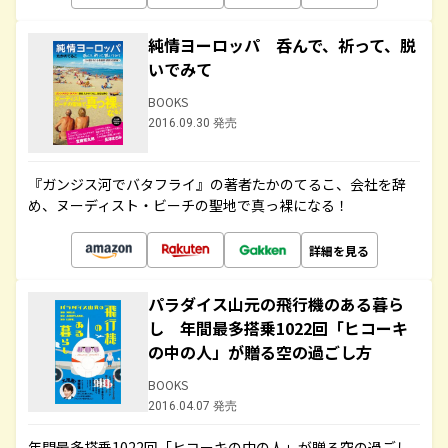
純情ヨーロッパ 呑んで、祈って、脱
いでみて
BOOKS
2016.09.30 発売
『ガンジス河でバタフライ』の著者たかのてるこ、会社を辞
め、ヌーディスト・ビーチの聖地で真っ裸になる！
詳細を見る
パラダイス山元の飛行機のある暮ら
し 年間最多搭乗1022回「ヒコーキ
の中の人」が贈る空の過ごし方
BOOKS
2016.04.07 発売
年間最多搭乗1022回「ヒコーキの中の人」が贈る空の過ごし