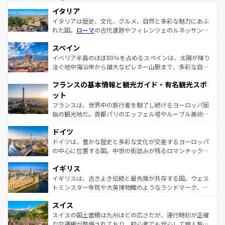
イタリア
イタリアは歴史、文化、グルメ、自然と多彩な魅力にあふ
れた国。
ローマ
の古代遺跡やフィレンツェのルネッサンス
美術、ヴェネツィアの運河など、歴史あるスポットはもち
スペイン
ろん、トスカーナの美しい田園風景やアマルフィ海岸の絶
景など、自然景観も見逃せない。観光の合間には、本場の
イベリア半島のほぼ80％を占めるスペインは、太陽が降り
ピザやパスタなど、絶品のイタリア料理を堪能することも
注ぐ地中海沿岸から雄大なピレネー山脈まで、多彩な自然
できる。朝目覚めてから夜眠るまで、すべての瞬間を楽し
と文化が詰まったヨーロッパ屈指の旅行先だ。多様な地域
フランスの基本情報と観光ガイド・有名観光スポ
ませてくれるイタリアで、忘れられない旅をしてみよう！
文化が根付くこの国では、情熱的なフラメンコ、熱気あふ
なお、新着のイタリア情報は
コンテンツ一覧
を参照してほ
れる闘牛、そして美味しいタパスが生活の一部となってい
ット
しい。
る。首都マドリードの洗練された雰囲気や、バルセロナの
フランスは、世界中の旅行者を魅了し続けるヨーロッパ屈
アートに溢れた街角から、地方では古代ローマ遺跡や中世
指の観光地だ。首都パリのエッフェル塔やルーブル美術館
の城塞都市、穏やかなビーチリゾートまで多彩な表情を見
といった象徴的なスポットから、田舎町の古風な美しさま
せる。地方によって風土や気候が異なるスペインはその個
ドイツ
で、幅広い魅力が詰まっている。華麗な宮殿、歴史的な大
性で訪れる人を魅了する。 なお、新着のスペイン情報は
コ
聖堂、美しいビーチ、そして豊かな自然が、訪れる者を心
ドイツは、豊かな歴史と多彩な文化が交差するヨーロッパ
ンテンツ一覧
を参照してほしい。
から魅了する。また、フランスは美食の国としても知ら
の中心に位置する国。中世の街並みが残るロマンチック街
れ、フランス料理はユネスコ無形文化遺産にも登録されて
道から、未来を先取りするようなモダンな都市まで多様な
イギリス
いる。シャンパンの発祥地であるランス、プロヴァンスの
顔を持つこの国は、どこを歩いても飽きることがない。ベ
香り高いラベンダー畑など、多彩な楽しみ方が可能だ。さ
ルリンの文化的活気、バイエルン州のアルプスの絶景、そ
イギリスは、古きよき伝統と最先端が共存する国。ウェス
らに、パリ以外の地域にも魅力が溢れており、どの街角に
してライン川沿いのワイン畑といった風景は必見。ビール
トミンスター寺院や大英博物館のようなランドマーク、歴
も豊かな歴史と文化が息づいている。パリ以外の個性あふ
とソーセージを味わいながら地元の人と過ごす楽しい時間
史ある大学都市、美しい丘陵地帯や牧歌的な風景など、エ
れる地方に足を運ぶとそれぞれで全く異なる文化を体験で
スイス
は、お酒好きな人にはぜひ体験してほしい。 なお、新着の
リアごとに異なる魅力がある。また、優雅なアフタヌーン
きるだろう。 なお、新着のフランス情報は
コンテンツ一覧
ドイツ情報は
コンテンツ一覧
を参照してほしい。
ティー、ビール好きにはたまらない英国パブ、サッカー観
スイスの国土面積は九州ほどの広さだが、運行時刻が正確
を参照してほしい。
戦など、本場だからこそできる体験も豊富。イギリスを旅
な交通網が整備されており、初心者でも安心して個人旅行