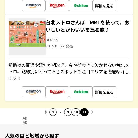
詳細を見る
台北メトロさんぽ MRTを使って、お
いしいとかわいいを巡る旅♪
BOOKS
2015.05.29 発売
新路線の開通や延伸が相次ぎ、今や街歩きに欠かせない台北メ
トロ。路線別にとっておきスポットや注目エリアを徹底紹介し
ます！
詳細を見る
…
1
9
10
11
AD
AD
人気の国と地域から探す