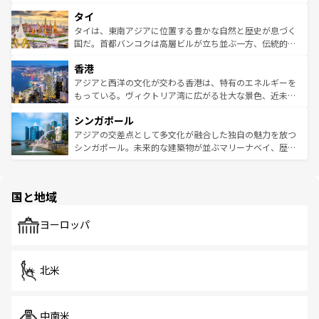
らではのナイトライフも堪能できる。あたたかいホスピタ
界遺産に登録された壮大な自然景観が点在し、都市部では
タイ
リティに包まれながら、韓国の多彩な魅力を心ゆくまで味
急速な発展と共に伝統が息づく。ハノイの古い町並みやホ
わってみてほしい。 なお、新着の韓国情報は
コンテンツ一
ーチミン市のフランス統治時代の建物も、独特の雰囲気を
タイは、東南アジアに位置する豊かな自然と歴史が息づく
覧
を参照してほしい。
醸し出している。また、バラエティの豊かさとおいしさで
国だ。首都バンコクは高層ビルが立ち並ぶ一方、伝統的な
世界中の食通を魅了してやまないベトナム料理も魅力のひ
寺院や市場がいたるところに点在し、古きよき文化と現代
香港
とつ。フォーやバインミー、ベトナムコーヒーなどは、ぜ
の活気が交差している。北部ではチェンマイなどの山岳地
ひ現地で味わいたい。どの地域を訪れてもあたたかい人々
帯で自然と触れ合い、南部ではプーケットやクラビの美し
アジアと西洋の文化が交わる香港は、特有のエネルギーを
が旅行者を迎えてくれるので、きっと忘れられない旅にな
いビーチでリゾート気分を楽しむことができる。タイ料理
もっている。ヴィクトリア湾に広がる壮大な景色、近未来
るはずだ。 なお、新着のベトナム情報は
コンテンツ一覧
を
は世界的に有名で、屋台から高級レストランまで味覚を刺
的なアートスポット、そして歴史と現代が融合した町並
参照してほしい。
シンガポール
激する。気候は一年中温暖で、どの季節にも異なる楽しみ
み、どこを訪れても感動するはず。観光スポットが密集し
が待っている。親しみやすいタイの人々、仏教を中心とし
ており、効率よく見どころを回れるのも魅力。息をのむよ
アジアの交差点として多文化が融合した独自の魅力を放つ
た文化、そして多様な観光資源が、訪れる旅人を魅了し続
うな絶景から文化的な体験まで、香港を存分に楽しみ尽く
シンガポール。未来的な建築物が並ぶマリーナベイ、歴史
ける。 なお、新着のタイ情報は
コンテンツ一覧
を参照して
そう。 なお、新着の香港情報は
コンテンツ一覧
を参照して
と伝統を感じられるエスニックタウン、多数の緑豊かな公
ほしい。
ほしい。
園や自然保護区など、自然が調和した近代的な景観と文化
の多様性あふれるカラフルな町は、どこを歩いても新しい
国と地域
発見がある。さらに、治安のよさや充実した公共交通機関
も、旅行者にとっては魅力的なポイント。グルメも豊富
で、ホーカーズは地元の風情を楽しめる外せないスポット
ヨーロッパ
だ。訪れる人を飽きさせないシンガポールで、多様な魅力
を体感しよう。 なお、新着のシンガポール情報は
コンテン
ツ一覧
を参照してほしい。
北米
中南米