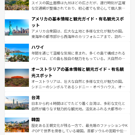
を参照してほしい。
ドイツ情報は
コンテンツ一覧
を参照してほしい。
ティー、ビール好きにはたまらない英国パブ、サッカー観
スイスの国土面積は九州ほどの広さだが、運行時刻が正確
戦など、本場だからこそできる体験も豊富。イギリスを旅
な交通網が整備されており、初心者でも安心して個人旅行
して楽しみつくそう。 なお、新着のイギリス情報は
コンテ
を楽しめる。日本同様に時刻表どおりの旅が可能だ。中世
アメリカの基本情報と観光ガイド・有名観光スポ
ンツ一覧
を参照してほしい。
の建物がそのまま残る町や、スイスならではのユニークな
博物館もあり、アルプス観光だけでなく町歩きも満喫する
ット
ことができる。国民の所得が高いため物価も高いが、旅行
アメリカ合衆国は、広大な土地と多様な文化が魅力の国。
者向けの交通パス提供のサービスもあり、うまく活用すれ
東海岸の都市部から西海岸のカリフォルニアまで、訪れる
ば市内交通費無料で観光を楽しむこともできる。 なお、新
場所ごとに異なる風景と体験が待っている。ニューヨーク
着のスイス情報は
コンテンツ一覧
を参照してほしい。
ハワイ
のような巨大都市は、観光、ショッピング、エンターテイ
ンメントが詰まった刺激的なスポットだ。一方、アメリカ
年間を通じて温暖な気候に恵まれ、多くの島で構成される
西部には大自然が広がり、グランドキャニオンやイエロー
ハワイは、どの島も独自の魅力をもっている。大自然の神
ストーン国立公園といった絶景が堪能できる。さらに、南
秘を感じたいなら、火山が生み出した壮大な景観を誇るハ
オーストラリアの基本情報と観光ガイド・有名観
部のニューオーリンズでは、音楽と美食が融合した独特の
ワイ島は見逃せない。また、定番の観光地といえばオアフ
文化が魅力。旅行者はアメリカの各地域で異なる魅力を楽
島だが、静かな自然を求めるならマウイ島やカウアイ島が
光スポット
しみながら、その多様性と豊かな歴史を感じることができ
おすすめ。エメラルドグリーンに輝く海をはじめ、豊かな
オーストラリアは、壮大な自然と多様な文化が魅力の国。
るだろう。車でのロードトリップや列車の旅も、アメリカ
文化や歴史が息づいている。「アロハスピリット」と呼ば
シドニーのシンボルであるシドニー・オペラハウス、オー
ならではの贅沢な旅のスタイルだ。 なお、新着のアメリカ
れるおもてなしの心で訪れる人々を迎えてくれるハワイの
ストラリア東海岸北部に広がる大サンゴ礁地帯グレートバ
情報は
コンテンツ一覧
を参照してほしい。
人々、おいしいローカルフードやハワイアンミュージッ
台湾
リアリーフや大陸中央部にそびえるウルル（エアーズロッ
ク、伝統的なフラダンスなど、すべてがハワイの魅力を彩
ク）、タスマニアの美しい原生林やケアンズの熱帯雨林な
日本から約４時間ほどでたどり着く台湾は、多彩な文化と
っている。訪れるたびに新しい発見と感動が待っているハ
ど、見どころがたくさん。また、カフェやワイン、オージ
自然が織りなす魅力的な観光地。活気あふれる大都市の台
ワイを、存分に味わってほしい。 なお、新着のハワイ情報
ービーフなどの食文化も豊かで、美味しいものであふれて
北やノスタルジックな町並みが人気な九份（ジォウフェ
は
コンテンツ一覧
を参照してほしい。
韓国
いる。アクティビティも充実しており、サーフィンやダイ
ン）、静ひつな山岳地帯である台湾東部など、都市の喧騒
ビング、ハイキングなど、アウトドア好きにはたまらな
と山間の静けさが共存しており、訪れる人に新しい発見と
歴史ある王朝文化が残る一方で、最先端のファッションやK
い。オーストラリアの多彩な魅力を存分に味わいつくそ
驚きをもたらしてくれる。また、奥深い台湾の食文化も魅
-POPで世界を席巻している韓国。首都ソウルの宮殿や伝統