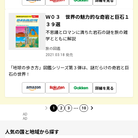
詳細を見る
Ｗ０３ 世界の魅力的な奇岩と巨石１
３９選
不思議とロマンに満ちた岩石の謎を旅の雑
学とともに解説
旅の図鑑
2021.03.18 発売
「地球の歩き方」図鑑シリーズ第３弾は、謎だらけの奇岩と巨
石の世界！
詳細を見る
…
1
2
3
10
AD
AD
人気の国と地域から探す