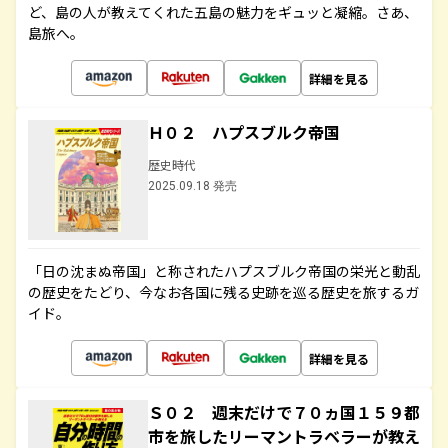
ど、島の人が教えてくれた五島の魅力をギュッと凝縮。さあ、
島旅へ。
詳細を見る
Ｈ０２ ハプスブルク帝国
歴史時代
2025.09.18 発売
「日の沈まぬ帝国」と称されたハプスブルク帝国の栄光と動乱
の歴史をたどり、今なお各国に残る史跡を巡る歴史を旅するガ
イド。
詳細を見る
Ｓ０２ 週末だけで７０ヵ国１５９都
市を旅したリーマントラベラーが教え