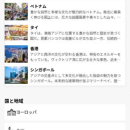
う。 なお、新着のオーストラリア情報は
コンテンツ一覧
を
力で、夜市などの屋台グルメから高級料理、ヘルシーで美
家屋が並ぶエリアでは韓国の歴史と文化に浸ることがで
参照してほしい。
ベトナム
容にもいいと評判のスイーツなど、バラエティ豊かな料理
き、地方に足を延ばせば四季折々の自然美を楽しむことが
が味わえる。 なお、新着の台湾情報は
コンテンツ一覧
を参
できる。そして、キムチや焼肉、絶品のストリートフード
豊かな自然と多様な文化が魅力的なベトナム。南北に細長
照してほしい。
まで、さまざまな韓国料理が待っている。夜には、韓国な
く伸びる国土には、広大な田園風景や青々とした山々、世
らではのナイトライフも堪能できる。あたたかいホスピタ
界遺産に登録された壮大な自然景観が点在し、都市部では
タイ
リティに包まれながら、韓国の多彩な魅力を心ゆくまで味
急速な発展と共に伝統が息づく。ハノイの古い町並みやホ
わってみてほしい。 なお、新着の韓国情報は
コンテンツ一
ーチミン市のフランス統治時代の建物も、独特の雰囲気を
タイは、東南アジアに位置する豊かな自然と歴史が息づく
覧
を参照してほしい。
醸し出している。また、バラエティの豊かさとおいしさで
国だ。首都バンコクは高層ビルが立ち並ぶ一方、伝統的な
世界中の食通を魅了してやまないベトナム料理も魅力のひ
寺院や市場がいたるところに点在し、古きよき文化と現代
香港
とつ。フォーやバインミー、ベトナムコーヒーなどは、ぜ
の活気が交差している。北部ではチェンマイなどの山岳地
ひ現地で味わいたい。どの地域を訪れてもあたたかい人々
帯で自然と触れ合い、南部ではプーケットやクラビの美し
アジアと西洋の文化が交わる香港は、特有のエネルギーを
が旅行者を迎えてくれるので、きっと忘れられない旅にな
いビーチでリゾート気分を楽しむことができる。タイ料理
もっている。ヴィクトリア湾に広がる壮大な景色、近未来
るはずだ。 なお、新着のベトナム情報は
コンテンツ一覧
を
は世界的に有名で、屋台から高級レストランまで味覚を刺
的なアートスポット、そして歴史と現代が融合した町並
参照してほしい。
シンガポール
激する。気候は一年中温暖で、どの季節にも異なる楽しみ
み、どこを訪れても感動するはず。観光スポットが密集し
が待っている。親しみやすいタイの人々、仏教を中心とし
ており、効率よく見どころを回れるのも魅力。息をのむよ
アジアの交差点として多文化が融合した独自の魅力を放つ
た文化、そして多様な観光資源が、訪れる旅人を魅了し続
うな絶景から文化的な体験まで、香港を存分に楽しみ尽く
シンガポール。未来的な建築物が並ぶマリーナベイ、歴史
ける。 なお、新着のタイ情報は
コンテンツ一覧
を参照して
そう。 なお、新着の香港情報は
コンテンツ一覧
を参照して
と伝統を感じられるエスニックタウン、多数の緑豊かな公
ほしい。
ほしい。
園や自然保護区など、自然が調和した近代的な景観と文化
の多様性あふれるカラフルな町は、どこを歩いても新しい
国と地域
発見がある。さらに、治安のよさや充実した公共交通機関
も、旅行者にとっては魅力的なポイント。グルメも豊富
で、ホーカーズは地元の風情を楽しめる外せないスポット
ヨーロッパ
だ。訪れる人を飽きさせないシンガポールで、多様な魅力
を体感しよう。 なお、新着のシンガポール情報は
コンテン
ツ一覧
を参照してほしい。