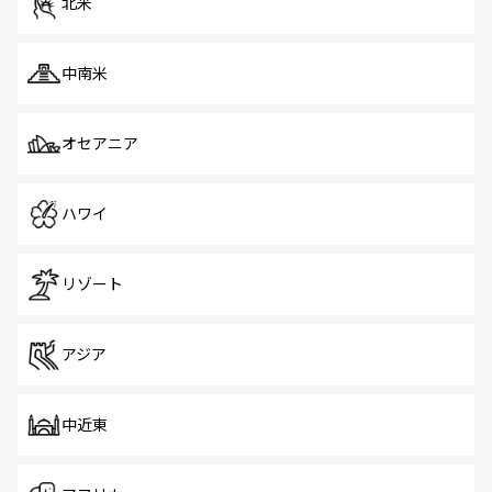
北米
中南米
オセアニア
ハワイ
リゾート
アジア
中近東