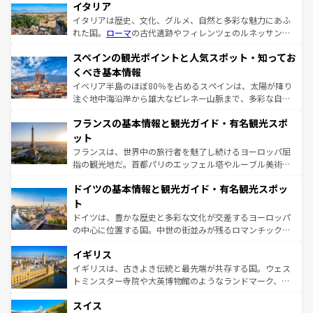
イタリア
イタリアは歴史、文化、グルメ、自然と多彩な魅力にあふ
れた国。
ローマ
の古代遺跡やフィレンツェのルネッサンス
美術、ヴェネツィアの運河など、歴史あるスポットはもち
スペインの観光ポイントと人気スポット・知ってお
ろん、トスカーナの美しい田園風景やアマルフィ海岸の絶
景など、自然景観も見逃せない。観光の合間には、本場の
くべき基本情報
ピザやパスタなど、絶品のイタリア料理を堪能することも
イベリア半島のほぼ80％を占めるスペインは、太陽が降り
できる。朝目覚めてから夜眠るまで、すべての瞬間を楽し
注ぐ地中海沿岸から雄大なピレネー山脈まで、多彩な自然
ませてくれるイタリアで、忘れられない旅をしてみよう！
と文化が詰まったヨーロッパ屈指の旅行先だ。多様な地域
なお、新着のイタリア情報は
コンテンツ一覧
を参照してほ
フランスの基本情報と観光ガイド・有名観光スポ
文化が根付くこの国では、情熱的なフラメンコ、熱気あふ
しい。
れる闘牛、そして美味しいタパスが生活の一部となってい
ット
る。首都マドリードの洗練された雰囲気や、バルセロナの
フランスは、世界中の旅行者を魅了し続けるヨーロッパ屈
アートに溢れた街角から、地方では古代ローマ遺跡や中世
指の観光地だ。首都パリのエッフェル塔やルーブル美術館
の城塞都市、穏やかなビーチリゾートまで多彩な表情を見
といった象徴的なスポットから、田舎町の古風な美しさま
せる。地方によって風土や気候が異なるスペインはその個
ドイツの基本情報と観光ガイド・有名観光スポッ
で、幅広い魅力が詰まっている。華麗な宮殿、歴史的な大
性で訪れる人を魅了する。 なお、新着のスペイン情報は
コ
聖堂、美しいビーチ、そして豊かな自然が、訪れる者を心
ト
ンテンツ一覧
を参照してほしい。
から魅了する。また、フランスは美食の国としても知ら
ドイツは、豊かな歴史と多彩な文化が交差するヨーロッパ
れ、フランス料理はユネスコ無形文化遺産にも登録されて
の中心に位置する国。中世の街並みが残るロマンチック街
いる。シャンパンの発祥地であるランス、プロヴァンスの
道から、未来を先取りするようなモダンな都市まで多様な
香り高いラベンダー畑など、多彩な楽しみ方が可能だ。さ
イギリス
顔を持つこの国は、どこを歩いても飽きることがない。ベ
らに、パリ以外の地域にも魅力が溢れており、どの街角に
ルリンの文化的活気、バイエルン州のアルプスの絶景、そ
イギリスは、古きよき伝統と最先端が共存する国。ウェス
も豊かな歴史と文化が息づいている。パリ以外の個性あふ
してライン川沿いのワイン畑といった風景は必見。ビール
トミンスター寺院や大英博物館のようなランドマーク、歴
れる地方に足を運ぶとそれぞれで全く異なる文化を体験で
とソーセージを味わいながら地元の人と過ごす楽しい時間
史ある大学都市、美しい丘陵地帯や牧歌的な風景など、エ
きるだろう。 なお、新着のフランス情報は
コンテンツ一覧
スイス
は、お酒好きな人にはぜひ体験してほしい。 なお、新着の
リアごとに異なる魅力がある。また、優雅なアフタヌーン