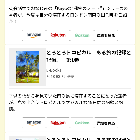
英会話本でおなじみの「Kayoの“秘密のノート”」シリーズの
著者が、今度は自分の滞在するロンドン南東の田舎町をご紹
介！
詳細を見る
とろとろトロピカル ある旅の記録と
記憶。 第1巻
D-Books
2018.03.29 発売
子供の頃から夢見ていた南の島に滞在することになった筆者
が、島で出合うトロピカルでマジカルな45日間の記録と記
憶。
詳細を見る
とろとろトロピカル ある旅の記録と