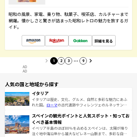
昭和の風景、家電、乗り物、駄菓子、喫茶店、カルチャーまで
網羅。懐かしさと驚きが詰まった昭和レトロの魅力を旅するガ
イド。
詳細を見る
…
1
2
3
9
AD
AD
人気の国と地域から探す
イタリア
イタリアは歴史、文化、グルメ、自然と多彩な魅力にあふ
れた国。
ローマ
の古代遺跡やフィレンツェのルネッサンス
美術、ヴェネツィアの運河など、歴史あるスポットはもち
スペインの観光ポイントと人気スポット・知ってお
ろん、トスカーナの美しい田園風景やアマルフィ海岸の絶
景など、自然景観も見逃せない。観光の合間には、本場の
くべき基本情報
ピザやパスタなど、絶品のイタリア料理を堪能することも
イベリア半島のほぼ80％を占めるスペインは、太陽が降り
できる。朝目覚めてから夜眠るまで、すべての瞬間を楽し
注ぐ地中海沿岸から雄大なピレネー山脈まで、多彩な自然