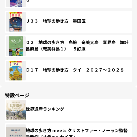
Ｊ３３ 地球の歩き方 墨田区
０２ 地球の歩き方 島旅 奄美大島 喜界島 加計
呂麻島（奄美群島１） ５訂版
Ｄ１７ 地球の歩き方 タイ ２０２７～２０２８
特設ページ
世界遺産ランキング
地球の歩き方 meets クリストファー・ノーラン監督
最新作『オデュッセイア』