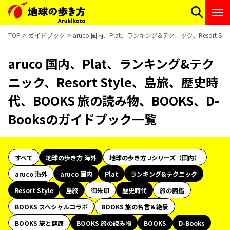
TOP
ガイドブック
aruco 国内、Plat、ランキング&テクニック、Resort 
aruco 国内、Plat、ランキング&テク
ニック、Resort Style、島旅、歴史時
代、BOOKS 旅の読み物、BOOKS、D-
Booksのガイドブック一覧
すべて
地球の歩き方 海外
地球の歩き方 Jシリーズ（国内）
aruco 海外
aruco 国内
Plat
ランキング&テクニック
Resort Style
島旅
御朱印
歴史時代
旅の図鑑
BOOKS スペシャルコラボ
BOOKS 旅の名言＆絶景
BOOKS 旅と健康
BOOKS 旅の読み物
BOOKS
D-Books