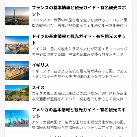
ませてくれるイタリアで、忘れられない旅をしてみよう！
と文化が詰まったヨーロッパ屈指の旅行先だ。多様な地域
なお、新着のイタリア情報は
コンテンツ一覧
を参照してほ
フランスの基本情報と観光ガイド・有名観光スポ
文化が根付くこの国では、情熱的なフラメンコ、熱気あふ
しい。
れる闘牛、そして美味しいタパスが生活の一部となってい
ット
る。首都マドリードの洗練された雰囲気や、バルセロナの
フランスは、世界中の旅行者を魅了し続けるヨーロッパ屈
アートに溢れた街角から、地方では古代ローマ遺跡や中世
指の観光地だ。首都パリのエッフェル塔やルーブル美術館
の城塞都市、穏やかなビーチリゾートまで多彩な表情を見
といった象徴的なスポットから、田舎町の古風な美しさま
せる。地方によって風土や気候が異なるスペインはその個
ドイツの基本情報と観光ガイド・有名観光スポッ
で、幅広い魅力が詰まっている。華麗な宮殿、歴史的な大
性で訪れる人を魅了する。 なお、新着のスペイン情報は
コ
聖堂、美しいビーチ、そして豊かな自然が、訪れる者を心
ト
ンテンツ一覧
を参照してほしい。
から魅了する。また、フランスは美食の国としても知ら
ドイツは、豊かな歴史と多彩な文化が交差するヨーロッパ
れ、フランス料理はユネスコ無形文化遺産にも登録されて
の中心に位置する国。中世の街並みが残るロマンチック街
いる。シャンパンの発祥地であるランス、プロヴァンスの
道から、未来を先取りするようなモダンな都市まで多様な
香り高いラベンダー畑など、多彩な楽しみ方が可能だ。さ
イギリス
顔を持つこの国は、どこを歩いても飽きることがない。ベ
らに、パリ以外の地域にも魅力が溢れており、どの街角に
ルリンの文化的活気、バイエルン州のアルプスの絶景、そ
イギリスは、古きよき伝統と最先端が共存する国。ウェス
も豊かな歴史と文化が息づいている。パリ以外の個性あふ
してライン川沿いのワイン畑といった風景は必見。ビール
トミンスター寺院や大英博物館のようなランドマーク、歴
れる地方に足を運ぶとそれぞれで全く異なる文化を体験で
とソーセージを味わいながら地元の人と過ごす楽しい時間
史ある大学都市、美しい丘陵地帯や牧歌的な風景など、エ
きるだろう。 なお、新着のフランス情報は
コンテンツ一覧
スイス
は、お酒好きな人にはぜひ体験してほしい。 なお、新着の
リアごとに異なる魅力がある。また、優雅なアフタヌーン
を参照してほしい。
ドイツ情報は
コンテンツ一覧
を参照してほしい。
ティー、ビール好きにはたまらない英国パブ、サッカー観
スイスの国土面積は九州ほどの広さだが、運行時刻が正確
戦など、本場だからこそできる体験も豊富。イギリスを旅
な交通網が整備されており、初心者でも安心して個人旅行
して楽しみつくそう。 なお、新着のイギリス情報は
コンテ
を楽しめる。日本同様に時刻表どおりの旅が可能だ。中世
アメリカの基本情報と観光ガイド・有名観光スポ
ンツ一覧
を参照してほしい。
の建物がそのまま残る町や、スイスならではのユニークな
博物館もあり、アルプス観光だけでなく町歩きも満喫する
ット
ことができる。国民の所得が高いため物価も高いが、旅行
アメリカ合衆国は、広大な土地と多様な文化が魅力の国。
者向けの交通パス提供のサービスもあり、うまく活用すれ
東海岸の都市部から西海岸のカリフォルニアまで、訪れる
ば市内交通費無料で観光を楽しむこともできる。 なお、新
場所ごとに異なる風景と体験が待っている。ニューヨーク