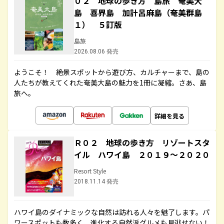
０２ 地球の歩き方 島旅 奄美大
島 喜界島 加計呂麻島（奄美群島
１） ５訂版
島旅
2026.08.06 発売
ようこそ！ 絶景スポットから遊び方、カルチャーまで、島の
人たちが教えてくれた奄美大島の魅力を1冊に凝縮。さあ、島
旅へ。
詳細を見る
Ｒ０２ 地球の歩き方 リゾートスタ
イル ハワイ島 ２０１９～２０２０
Resort Style
2018.11.14 発売
ハワイ島のダイナミックな自然は訪れる人々を魅了します。パ
ワースポットも数多く、進化する自然派グルメも見逃せない！