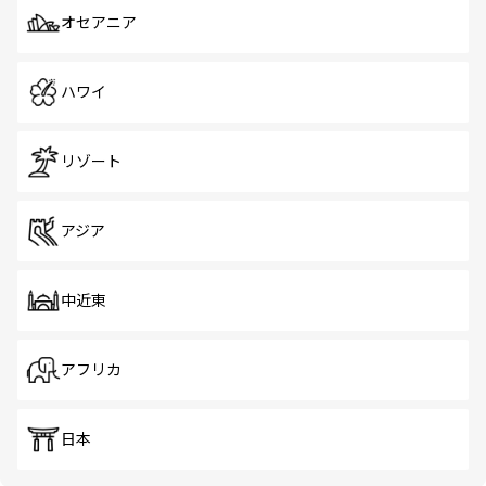
オセアニア
ハワイ
リゾート
アジア
中近東
アフリカ
日本