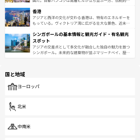
国だ。首都バンコクは高層ビルが立ち並ぶ一方、伝統的な
世界中の食通を魅了してやまないベトナム料理も魅力のひ
寺院や市場がいたるところに点在し、古きよき文化と現代
香港
とつ。フォーやバインミー、ベトナムコーヒーなどは、ぜ
の活気が交差している。北部ではチェンマイなどの山岳地
ひ現地で味わいたい。どの地域を訪れてもあたたかい人々
帯で自然と触れ合い、南部ではプーケットやクラビの美し
アジアと西洋の文化が交わる香港は、特有のエネルギーを
が旅行者を迎えてくれるので、きっと忘れられない旅にな
いビーチでリゾート気分を楽しむことができる。タイ料理
もっている。ヴィクトリア湾に広がる壮大な景色、近未来
るはずだ。 なお、新着のベトナム情報は
コンテンツ一覧
を
は世界的に有名で、屋台から高級レストランまで味覚を刺
的なアートスポット、そして歴史と現代が融合した町並
参照してほしい。
シンガポールの基本情報と観光ガイド・有名観光
激する。気候は一年中温暖で、どの季節にも異なる楽しみ
み、どこを訪れても感動するはず。観光スポットが密集し
が待っている。親しみやすいタイの人々、仏教を中心とし
ており、効率よく見どころを回れるのも魅力。息をのむよ
スポット
た文化、そして多様な観光資源が、訪れる旅人を魅了し続
うな絶景から文化的な体験まで、香港を存分に楽しみ尽く
アジアの交差点として多文化が融合した独自の魅力を放つ
ける。 なお、新着のタイ情報は
コンテンツ一覧
を参照して
そう。 なお、新着の香港情報は
コンテンツ一覧
を参照して
シンガポール。未来的な建築物が並ぶマリーナベイ、歴史
ほしい。
ほしい。
と伝統を感じられるエスニックタウン、多数の緑豊かな公
園や自然保護区など、自然が調和した近代的な景観と文化
の多様性あふれるカラフルな町は、どこを歩いても新しい
国と地域
発見がある。さらに、治安のよさや充実した公共交通機関
も、旅行者にとっては魅力的なポイント。グルメも豊富
で、ホーカーズは地元の風情を楽しめる外せないスポット
ヨーロッパ
だ。訪れる人を飽きさせないシンガポールで、多様な魅力
を体感しよう。 なお、新着のシンガポール情報は
コンテン
ツ一覧
を参照してほしい。
北米
中南米