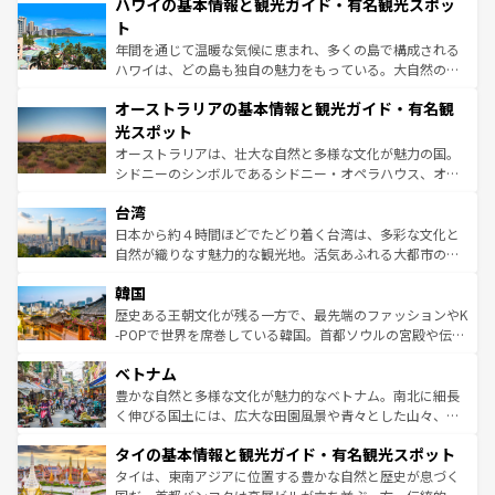
着のスイス情報は
コンテンツ一覧
を参照してほしい。
ハワイの基本情報と観光ガイド・有名観光スポッ
のような巨大都市は、観光、ショッピング、エンターテイ
ンメントが詰まった刺激的なスポットだ。一方、アメリカ
ト
西部には大自然が広がり、グランドキャニオンやイエロー
年間を通じて温暖な気候に恵まれ、多くの島で構成される
ストーン国立公園といった絶景が堪能できる。さらに、南
ハワイは、どの島も独自の魅力をもっている。大自然の神
部のニューオーリンズでは、音楽と美食が融合した独特の
秘を感じたいなら、火山が生み出した壮大な景観を誇るハ
文化が魅力。旅行者はアメリカの各地域で異なる魅力を楽
オーストラリアの基本情報と観光ガイド・有名観
ワイ島は見逃せない。また、定番の観光地といえばオアフ
しみながら、その多様性と豊かな歴史を感じることができ
島だが、静かな自然を求めるならマウイ島やカウアイ島が
光スポット
るだろう。車でのロードトリップや列車の旅も、アメリカ
おすすめ。エメラルドグリーンに輝く海をはじめ、豊かな
オーストラリアは、壮大な自然と多様な文化が魅力の国。
ならではの贅沢な旅のスタイルだ。 なお、新着のアメリカ
文化や歴史が息づいている。「アロハスピリット」と呼ば
シドニーのシンボルであるシドニー・オペラハウス、オー
情報は
コンテンツ一覧
を参照してほしい。
れるおもてなしの心で訪れる人々を迎えてくれるハワイの
ストラリア東海岸北部に広がる大サンゴ礁地帯グレートバ
人々、おいしいローカルフードやハワイアンミュージッ
台湾
リアリーフや大陸中央部にそびえるウルル（エアーズロッ
ク、伝統的なフラダンスなど、すべてがハワイの魅力を彩
ク）、タスマニアの美しい原生林やケアンズの熱帯雨林な
日本から約４時間ほどでたどり着く台湾は、多彩な文化と
っている。訪れるたびに新しい発見と感動が待っているハ
ど、見どころがたくさん。また、カフェやワイン、オージ
自然が織りなす魅力的な観光地。活気あふれる大都市の台
ワイを、存分に味わってほしい。 なお、新着のハワイ情報
ービーフなどの食文化も豊かで、美味しいものであふれて
北やノスタルジックな町並みが人気な九份（ジォウフェ
は
コンテンツ一覧
を参照してほしい。
韓国
いる。アクティビティも充実しており、サーフィンやダイ
ン）、静ひつな山岳地帯である台湾東部など、都市の喧騒
ビング、ハイキングなど、アウトドア好きにはたまらな
と山間の静けさが共存しており、訪れる人に新しい発見と
歴史ある王朝文化が残る一方で、最先端のファッションやK
い。オーストラリアの多彩な魅力を存分に味わいつくそ
驚きをもたらしてくれる。また、奥深い台湾の食文化も魅
-POPで世界を席巻している韓国。首都ソウルの宮殿や伝統
う。 なお、新着のオーストラリア情報は
コンテンツ一覧
を
力で、夜市などの屋台グルメから高級料理、ヘルシーで美
家屋が並ぶエリアでは韓国の歴史と文化に浸ることがで
参照してほしい。
ベトナム
容にもいいと評判のスイーツなど、バラエティ豊かな料理
き、地方に足を延ばせば四季折々の自然美を楽しむことが
が味わえる。 なお、新着の台湾情報は
コンテンツ一覧
を参
できる。そして、キムチや焼肉、絶品のストリートフード
豊かな自然と多様な文化が魅力的なベトナム。南北に細長
照してほしい。
まで、さまざまな韓国料理が待っている。夜には、韓国な
く伸びる国土には、広大な田園風景や青々とした山々、世
らではのナイトライフも堪能できる。あたたかいホスピタ
界遺産に登録された壮大な自然景観が点在し、都市部では
タイの基本情報と観光ガイド・有名観光スポット
リティに包まれながら、韓国の多彩な魅力を心ゆくまで味
急速な発展と共に伝統が息づく。ハノイの古い町並みやホ
わってみてほしい。 なお、新着の韓国情報は
コンテンツ一
ーチミン市のフランス統治時代の建物も、独特の雰囲気を
タイは、東南アジアに位置する豊かな自然と歴史が息づく
覧
を参照してほしい。
醸し出している。また、バラエティの豊かさとおいしさで