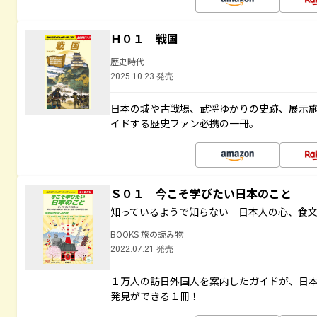
Ｈ０１ 戦国
歴史時代
2025.10.23 発売
日本の城や古戦場、武将ゆかりの史跡、展示
イドする歴史ファン必携の一冊。
Ｓ０１ 今こそ学びたい日本のこと
知っているようで知らない 日本人の心、食
BOOKS 旅の読み物
2022.07.21 発売
１万人の訪日外国人を案内したガイドが、日
発見ができる１冊！