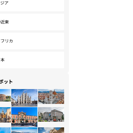
アジア
中近東
アフリカ
日本
ポット