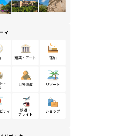
ーマ
食
建築・アート
宿泊
ト・
世界遺産
リゾート
戦
鉄道・
ビティ
ショップ
フライト