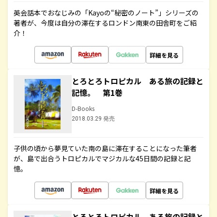
英会話本でおなじみの「Kayoの“秘密のノート”」シリーズの
著者が、今度は自分の滞在するロンドン南東の田舎町をご紹
介！
詳細を見る
とろとろトロピカル ある旅の記録と
記憶。 第1巻
D-Books
2018.03.29 発売
子供の頃から夢見ていた南の島に滞在することになった筆者
が、島で出合うトロピカルでマジカルな45日間の記録と記
憶。
詳細を見る
とろとろトロピカル ある旅の記録と