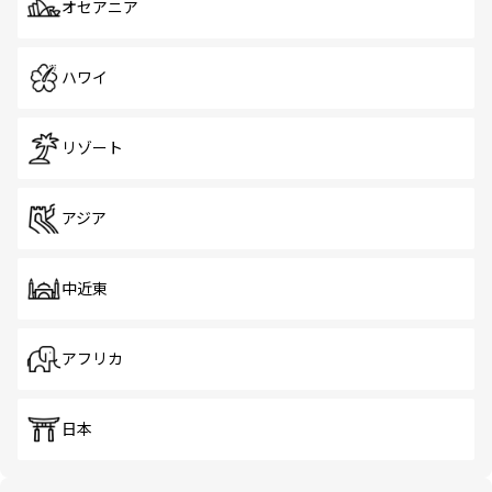
オセアニア
ハワイ
リゾート
アジア
中近東
アフリカ
日本