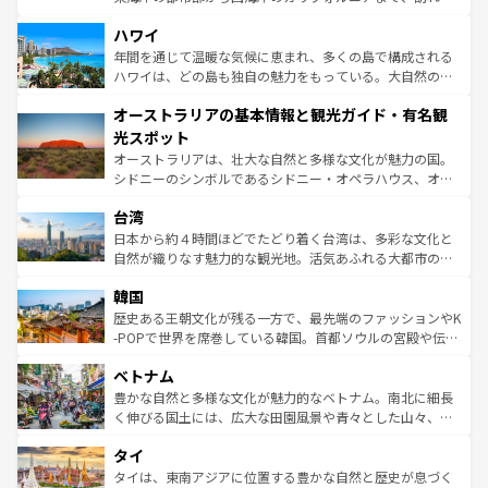
ば市内交通費無料で観光を楽しむこともできる。 なお、新
場所ごとに異なる風景と体験が待っている。ニューヨーク
着のスイス情報は
コンテンツ一覧
を参照してほしい。
ハワイ
のような巨大都市は、観光、ショッピング、エンターテイ
ンメントが詰まった刺激的なスポットだ。一方、アメリカ
年間を通じて温暖な気候に恵まれ、多くの島で構成される
西部には大自然が広がり、グランドキャニオンやイエロー
ハワイは、どの島も独自の魅力をもっている。大自然の神
ストーン国立公園といった絶景が堪能できる。さらに、南
秘を感じたいなら、火山が生み出した壮大な景観を誇るハ
オーストラリアの基本情報と観光ガイド・有名観
部のニューオーリンズでは、音楽と美食が融合した独特の
ワイ島は見逃せない。また、定番の観光地といえばオアフ
文化が魅力。旅行者はアメリカの各地域で異なる魅力を楽
島だが、静かな自然を求めるならマウイ島やカウアイ島が
光スポット
しみながら、その多様性と豊かな歴史を感じることができ
おすすめ。エメラルドグリーンに輝く海をはじめ、豊かな
オーストラリアは、壮大な自然と多様な文化が魅力の国。
るだろう。車でのロードトリップや列車の旅も、アメリカ
文化や歴史が息づいている。「アロハスピリット」と呼ば
シドニーのシンボルであるシドニー・オペラハウス、オー
ならではの贅沢な旅のスタイルだ。 なお、新着のアメリカ
れるおもてなしの心で訪れる人々を迎えてくれるハワイの
ストラリア東海岸北部に広がる大サンゴ礁地帯グレートバ
情報は
コンテンツ一覧
を参照してほしい。
人々、おいしいローカルフードやハワイアンミュージッ
台湾
リアリーフや大陸中央部にそびえるウルル（エアーズロッ
ク、伝統的なフラダンスなど、すべてがハワイの魅力を彩
ク）、タスマニアの美しい原生林やケアンズの熱帯雨林な
日本から約４時間ほどでたどり着く台湾は、多彩な文化と
っている。訪れるたびに新しい発見と感動が待っているハ
ど、見どころがたくさん。また、カフェやワイン、オージ
自然が織りなす魅力的な観光地。活気あふれる大都市の台
ワイを、存分に味わってほしい。 なお、新着のハワイ情報
ービーフなどの食文化も豊かで、美味しいものであふれて
北やノスタルジックな町並みが人気な九份（ジォウフェ
は
コンテンツ一覧
を参照してほしい。
韓国
いる。アクティビティも充実しており、サーフィンやダイ
ン）、静ひつな山岳地帯である台湾東部など、都市の喧騒
ビング、ハイキングなど、アウトドア好きにはたまらな
と山間の静けさが共存しており、訪れる人に新しい発見と
歴史ある王朝文化が残る一方で、最先端のファッションやK
い。オーストラリアの多彩な魅力を存分に味わいつくそ
驚きをもたらしてくれる。また、奥深い台湾の食文化も魅
-POPで世界を席巻している韓国。首都ソウルの宮殿や伝統
う。 なお、新着のオーストラリア情報は
コンテンツ一覧
を
力で、夜市などの屋台グルメから高級料理、ヘルシーで美
家屋が並ぶエリアでは韓国の歴史と文化に浸ることがで
参照してほしい。
ベトナム
容にもいいと評判のスイーツなど、バラエティ豊かな料理
き、地方に足を延ばせば四季折々の自然美を楽しむことが
が味わえる。 なお、新着の台湾情報は
コンテンツ一覧
を参
できる。そして、キムチや焼肉、絶品のストリートフード
豊かな自然と多様な文化が魅力的なベトナム。南北に細長
照してほしい。
まで、さまざまな韓国料理が待っている。夜には、韓国な
く伸びる国土には、広大な田園風景や青々とした山々、世
らではのナイトライフも堪能できる。あたたかいホスピタ
界遺産に登録された壮大な自然景観が点在し、都市部では
タイ
リティに包まれながら、韓国の多彩な魅力を心ゆくまで味
急速な発展と共に伝統が息づく。ハノイの古い町並みやホ
わってみてほしい。 なお、新着の韓国情報は
コンテンツ一
ーチミン市のフランス統治時代の建物も、独特の雰囲気を
タイは、東南アジアに位置する豊かな自然と歴史が息づく