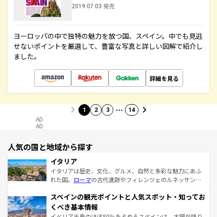
2019.07.03 発売
ヨーロッパの中で独特の魅力を放つ国、スペイン。中でも見逃
せないポイントを厳選して、豊富な写真と詳しい図解で紹介し
ました。
詳細を見る
…
1
2
3
14
AD
AD
人気の国と地域から探す
イタリア
イタリアは歴史、文化、グルメ、自然と多彩な魅力にあふ
れた国。
ローマ
の古代遺跡やフィレンツェのルネッサンス
美術、ヴェネツィアの運河など、歴史あるスポットはもち
スペインの観光ポイントと人気スポット・知ってお
ろん、トスカーナの美しい田園風景やアマルフィ海岸の絶
景など、自然景観も見逃せない。観光の合間には、本場の
くべき基本情報
ピザやパスタなど、絶品のイタリア料理を堪能することも
イベリア半島のほぼ80％を占めるスペインは、太陽が降り