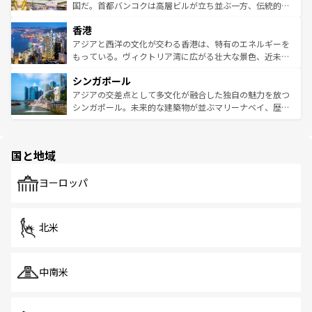
覧
を参照してほしい。
醸し出している。また、バラエティの豊かさとおいしさで
国だ。首都バンコクは高層ビルが立ち並ぶ一方、伝統的な
世界中の食通を魅了してやまないベトナム料理も魅力のひ
寺院や市場がいたるところに点在し、古きよき文化と現代
香港
とつ。フォーやバインミー、ベトナムコーヒーなどは、ぜ
の活気が交差している。北部ではチェンマイなどの山岳地
ひ現地で味わいたい。どの地域を訪れてもあたたかい人々
帯で自然と触れ合い、南部ではプーケットやクラビの美し
アジアと西洋の文化が交わる香港は、特有のエネルギーを
が旅行者を迎えてくれるので、きっと忘れられない旅にな
いビーチでリゾート気分を楽しむことができる。タイ料理
もっている。ヴィクトリア湾に広がる壮大な景色、近未来
るはずだ。 なお、新着のベトナム情報は
コンテンツ一覧
を
は世界的に有名で、屋台から高級レストランまで味覚を刺
的なアートスポット、そして歴史と現代が融合した町並
参照してほしい。
シンガポール
激する。気候は一年中温暖で、どの季節にも異なる楽しみ
み、どこを訪れても感動するはず。観光スポットが密集し
が待っている。親しみやすいタイの人々、仏教を中心とし
ており、効率よく見どころを回れるのも魅力。息をのむよ
アジアの交差点として多文化が融合した独自の魅力を放つ
た文化、そして多様な観光資源が、訪れる旅人を魅了し続
うな絶景から文化的な体験まで、香港を存分に楽しみ尽く
シンガポール。未来的な建築物が並ぶマリーナベイ、歴史
ける。 なお、新着のタイ情報は
コンテンツ一覧
を参照して
そう。 なお、新着の香港情報は
コンテンツ一覧
を参照して
と伝統を感じられるエスニックタウン、多数の緑豊かな公
ほしい。
ほしい。
園や自然保護区など、自然が調和した近代的な景観と文化
の多様性あふれるカラフルな町は、どこを歩いても新しい
国と地域
発見がある。さらに、治安のよさや充実した公共交通機関
も、旅行者にとっては魅力的なポイント。グルメも豊富
で、ホーカーズは地元の風情を楽しめる外せないスポット
ヨーロッパ
だ。訪れる人を飽きさせないシンガポールで、多様な魅力
を体感しよう。 なお、新着のシンガポール情報は
コンテン
ツ一覧
を参照してほしい。
北米
中南米