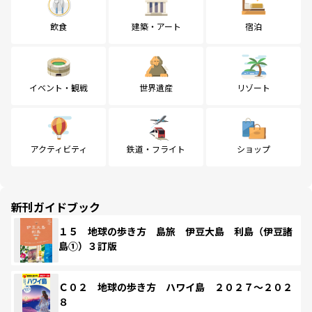
飲食
建築・アート
宿泊
イベント・観戦
世界遺産
リゾート
アクティビティ
鉄道・フライト
ショップ
新刊ガイドブック
１５ 地球の歩き方 島旅 伊豆大島 利島（伊豆諸
島①）３訂版
Ｃ０２ 地球の歩き方 ハワイ島 ２０２７～２０２
８