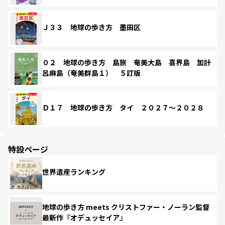
Ｊ３３ 地球の歩き方 墨田区
０２ 地球の歩き方 島旅 奄美大島 喜界島 加計
呂麻島（奄美群島１） ５訂版
Ｄ１７ 地球の歩き方 タイ ２０２７～２０２８
特設ページ
世界遺産ランキング
地球の歩き方 meets クリストファー・ノーラン監督
最新作『オデュッセイア』