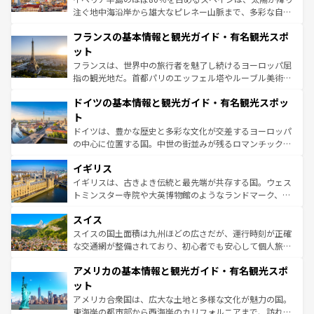
できる。朝目覚めてから夜眠るまで、すべての瞬間を楽し
注ぐ地中海沿岸から雄大なピレネー山脈まで、多彩な自然
ませてくれるイタリアで、忘れられない旅をしてみよう！
と文化が詰まったヨーロッパ屈指の旅行先だ。多様な地域
なお、新着のイタリア情報は
コンテンツ一覧
を参照してほ
フランスの基本情報と観光ガイド・有名観光スポ
文化が根付くこの国では、情熱的なフラメンコ、熱気あふ
しい。
れる闘牛、そして美味しいタパスが生活の一部となってい
ット
る。首都マドリードの洗練された雰囲気や、バルセロナの
フランスは、世界中の旅行者を魅了し続けるヨーロッパ屈
アートに溢れた街角から、地方では古代ローマ遺跡や中世
指の観光地だ。首都パリのエッフェル塔やルーブル美術館
の城塞都市、穏やかなビーチリゾートまで多彩な表情を見
といった象徴的なスポットから、田舎町の古風な美しさま
せる。地方によって風土や気候が異なるスペインはその個
ドイツの基本情報と観光ガイド・有名観光スポッ
で、幅広い魅力が詰まっている。華麗な宮殿、歴史的な大
性で訪れる人を魅了する。 なお、新着のスペイン情報は
コ
聖堂、美しいビーチ、そして豊かな自然が、訪れる者を心
ト
ンテンツ一覧
を参照してほしい。
から魅了する。また、フランスは美食の国としても知ら
ドイツは、豊かな歴史と多彩な文化が交差するヨーロッパ
れ、フランス料理はユネスコ無形文化遺産にも登録されて
の中心に位置する国。中世の街並みが残るロマンチック街
いる。シャンパンの発祥地であるランス、プロヴァンスの
道から、未来を先取りするようなモダンな都市まで多様な
香り高いラベンダー畑など、多彩な楽しみ方が可能だ。さ
イギリス
顔を持つこの国は、どこを歩いても飽きることがない。ベ
らに、パリ以外の地域にも魅力が溢れており、どの街角に
ルリンの文化的活気、バイエルン州のアルプスの絶景、そ
イギリスは、古きよき伝統と最先端が共存する国。ウェス
も豊かな歴史と文化が息づいている。パリ以外の個性あふ
してライン川沿いのワイン畑といった風景は必見。ビール
トミンスター寺院や大英博物館のようなランドマーク、歴
れる地方に足を運ぶとそれぞれで全く異なる文化を体験で
とソーセージを味わいながら地元の人と過ごす楽しい時間
史ある大学都市、美しい丘陵地帯や牧歌的な風景など、エ
きるだろう。 なお、新着のフランス情報は
コンテンツ一覧
スイス
は、お酒好きな人にはぜひ体験してほしい。 なお、新着の
リアごとに異なる魅力がある。また、優雅なアフタヌーン
を参照してほしい。
ドイツ情報は
コンテンツ一覧
を参照してほしい。
ティー、ビール好きにはたまらない英国パブ、サッカー観
スイスの国土面積は九州ほどの広さだが、運行時刻が正確
戦など、本場だからこそできる体験も豊富。イギリスを旅
な交通網が整備されており、初心者でも安心して個人旅行
して楽しみつくそう。 なお、新着のイギリス情報は
コンテ
を楽しめる。日本同様に時刻表どおりの旅が可能だ。中世
アメリカの基本情報と観光ガイド・有名観光スポ
ンツ一覧
を参照してほしい。
の建物がそのまま残る町や、スイスならではのユニークな
博物館もあり、アルプス観光だけでなく町歩きも満喫する
ット
ことができる。国民の所得が高いため物価も高いが、旅行
アメリカ合衆国は、広大な土地と多様な文化が魅力の国。
者向けの交通パス提供のサービスもあり、うまく活用すれ
東海岸の都市部から西海岸のカリフォルニアまで、訪れる