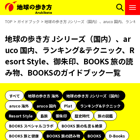
TOP
ガイドブック
地球の歩き方 Jシリーズ（国内）、aruco 国内、ランキング
地球の歩き方 Jシリーズ（国内）、ar
uco 国内、ランキング&テクニック、R
esort Style、御朱印、BOOKS 旅の読
み物、BOOKSのガイドブック一覧
すべて
地球の歩き方 海外
地球の歩き方 Jシリーズ（国内）
aruco 海外
aruco 国内
Plat
ランキング&テクニック
Resort Style
島旅
御朱印
歴史時代
旅の図鑑
BOOKS スペシャルコラボ
BOOKS 旅の名言＆絶景
BOOKS 旅と健康
BOOKS 旅の読み物
BOOKS
D-Books