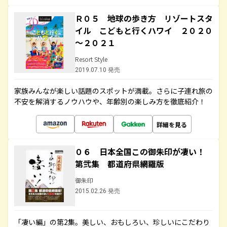
Ｒ０５ 地球の歩き方 リゾートスタ
イル こどもと行くハワイ ２０２０
～２０２１
Resort Style
2019.07.10 発売
家族みんなが楽しい話題のスポットが満載。さらに子連れ旅の
不安を解消するノウハウや、年齢別の楽しみ方を徹底紹介！
詳細を見る
０６ 日本全国この御朱印が凄い！
第弐集 都道府県網羅版
御朱印
2015.02.26 発売
「凄い編」の第2集。美しい、おもしろい、珍しいにこだわり