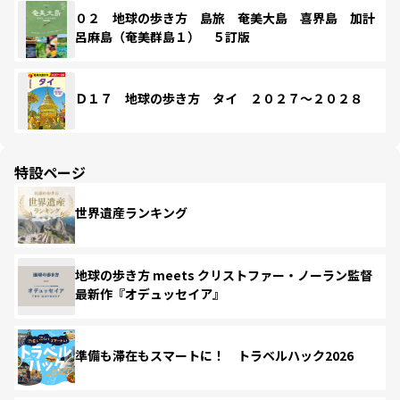
０２ 地球の歩き方 島旅 奄美大島 喜界島 加計
呂麻島（奄美群島１） ５訂版
Ｄ１７ 地球の歩き方 タイ ２０２７～２０２８
特設ページ
世界遺産ランキング
地球の歩き方 meets クリストファー・ノーラン監督
最新作『オデュッセイア』
準備も滞在もスマートに！ トラベルハック2026