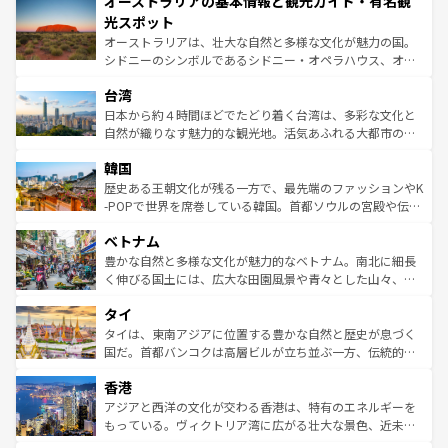
オーストラリアの基本情報と観光ガイド・有名観
部のニューオーリンズでは、音楽と美食が融合した独特の
ワイ島は見逃せない。また、定番の観光地といえばオアフ
文化が魅力。旅行者はアメリカの各地域で異なる魅力を楽
島だが、静かな自然を求めるならマウイ島やカウアイ島が
光スポット
しみながら、その多様性と豊かな歴史を感じることができ
おすすめ。エメラルドグリーンに輝く海をはじめ、豊かな
オーストラリアは、壮大な自然と多様な文化が魅力の国。
るだろう。車でのロードトリップや列車の旅も、アメリカ
文化や歴史が息づいている。「アロハスピリット」と呼ば
シドニーのシンボルであるシドニー・オペラハウス、オー
ならではの贅沢な旅のスタイルだ。 なお、新着のアメリカ
れるおもてなしの心で訪れる人々を迎えてくれるハワイの
ストラリア東海岸北部に広がる大サンゴ礁地帯グレートバ
情報は
コンテンツ一覧
を参照してほしい。
人々、おいしいローカルフードやハワイアンミュージッ
台湾
リアリーフや大陸中央部にそびえるウルル（エアーズロッ
ク、伝統的なフラダンスなど、すべてがハワイの魅力を彩
ク）、タスマニアの美しい原生林やケアンズの熱帯雨林な
日本から約４時間ほどでたどり着く台湾は、多彩な文化と
っている。訪れるたびに新しい発見と感動が待っているハ
ど、見どころがたくさん。また、カフェやワイン、オージ
自然が織りなす魅力的な観光地。活気あふれる大都市の台
ワイを、存分に味わってほしい。 なお、新着のハワイ情報
ービーフなどの食文化も豊かで、美味しいものであふれて
北やノスタルジックな町並みが人気な九份（ジォウフェ
は
コンテンツ一覧
を参照してほしい。
韓国
いる。アクティビティも充実しており、サーフィンやダイ
ン）、静ひつな山岳地帯である台湾東部など、都市の喧騒
ビング、ハイキングなど、アウトドア好きにはたまらな
と山間の静けさが共存しており、訪れる人に新しい発見と
歴史ある王朝文化が残る一方で、最先端のファッションやK
い。オーストラリアの多彩な魅力を存分に味わいつくそ
驚きをもたらしてくれる。また、奥深い台湾の食文化も魅
-POPで世界を席巻している韓国。首都ソウルの宮殿や伝統
う。 なお、新着のオーストラリア情報は
コンテンツ一覧
を
力で、夜市などの屋台グルメから高級料理、ヘルシーで美
家屋が並ぶエリアでは韓国の歴史と文化に浸ることがで
参照してほしい。
ベトナム
容にもいいと評判のスイーツなど、バラエティ豊かな料理
き、地方に足を延ばせば四季折々の自然美を楽しむことが
が味わえる。 なお、新着の台湾情報は
コンテンツ一覧
を参
できる。そして、キムチや焼肉、絶品のストリートフード
豊かな自然と多様な文化が魅力的なベトナム。南北に細長
照してほしい。
まで、さまざまな韓国料理が待っている。夜には、韓国な
く伸びる国土には、広大な田園風景や青々とした山々、世
らではのナイトライフも堪能できる。あたたかいホスピタ
界遺産に登録された壮大な自然景観が点在し、都市部では
タイ
リティに包まれながら、韓国の多彩な魅力を心ゆくまで味
急速な発展と共に伝統が息づく。ハノイの古い町並みやホ
わってみてほしい。 なお、新着の韓国情報は
コンテンツ一
ーチミン市のフランス統治時代の建物も、独特の雰囲気を
タイは、東南アジアに位置する豊かな自然と歴史が息づく
覧
を参照してほしい。
醸し出している。また、バラエティの豊かさとおいしさで
国だ。首都バンコクは高層ビルが立ち並ぶ一方、伝統的な
世界中の食通を魅了してやまないベトナム料理も魅力のひ
寺院や市場がいたるところに点在し、古きよき文化と現代
香港
とつ。フォーやバインミー、ベトナムコーヒーなどは、ぜ
の活気が交差している。北部ではチェンマイなどの山岳地
ひ現地で味わいたい。どの地域を訪れてもあたたかい人々
帯で自然と触れ合い、南部ではプーケットやクラビの美し
アジアと西洋の文化が交わる香港は、特有のエネルギーを
が旅行者を迎えてくれるので、きっと忘れられない旅にな
いビーチでリゾート気分を楽しむことができる。タイ料理
もっている。ヴィクトリア湾に広がる壮大な景色、近未来
るはずだ。 なお、新着のベトナム情報は
コンテンツ一覧
を
は世界的に有名で、屋台から高級レストランまで味覚を刺
的なアートスポット、そして歴史と現代が融合した町並