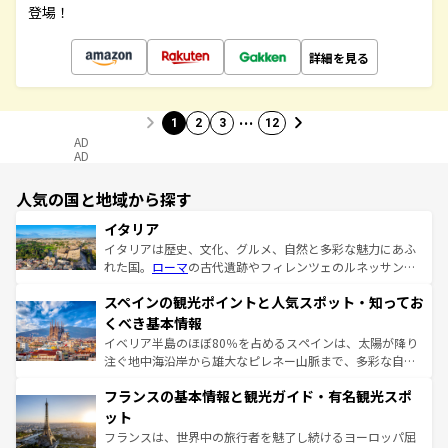
登場！
詳細を見る
…
1
2
3
12
AD
AD
人気の国と地域から探す
イタリア
イタリアは歴史、文化、グルメ、自然と多彩な魅力にあふ
れた国。
ローマ
の古代遺跡やフィレンツェのルネッサンス
美術、ヴェネツィアの運河など、歴史あるスポットはもち
スペインの観光ポイントと人気スポット・知ってお
ろん、トスカーナの美しい田園風景やアマルフィ海岸の絶
景など、自然景観も見逃せない。観光の合間には、本場の
くべき基本情報
ピザやパスタなど、絶品のイタリア料理を堪能することも
イベリア半島のほぼ80％を占めるスペインは、太陽が降り
できる。朝目覚めてから夜眠るまで、すべての瞬間を楽し
注ぐ地中海沿岸から雄大なピレネー山脈まで、多彩な自然
ませてくれるイタリアで、忘れられない旅をしてみよう！
と文化が詰まったヨーロッパ屈指の旅行先だ。多様な地域
なお、新着のイタリア情報は
コンテンツ一覧
を参照してほ
フランスの基本情報と観光ガイド・有名観光スポ
文化が根付くこの国では、情熱的なフラメンコ、熱気あふ
しい。
れる闘牛、そして美味しいタパスが生活の一部となってい
ット
る。首都マドリードの洗練された雰囲気や、バルセロナの
フランスは、世界中の旅行者を魅了し続けるヨーロッパ屈