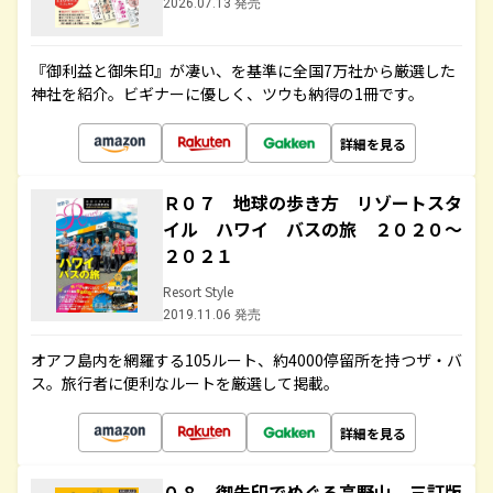
2026.07.13 発売
『御利益と御朱印』が凄い、を基準に全国7万社から厳選した
神社を紹介。ビギナーに優しく、ツウも納得の1冊です。
詳細を見る
Ｒ０７ 地球の歩き方 リゾートスタ
イル ハワイ バスの旅 ２０２０～
２０２１
Resort Style
2019.11.06 発売
オアフ島内を網羅する105ルート、約4000停留所を持つザ・バ
ス。旅行者に便利なルートを厳選して掲載。
詳細を見る
０８ 御朱印でめぐる高野山 三訂版