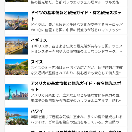
アートに溢れた街角から、地方では古代ローマ遺跡や中世
指の観光地だ。首都パリのエッフェル塔やルーブル美術館
の城塞都市、穏やかなビーチリゾートまで多彩な表情を見
といった象徴的なスポットから、田舎町の古風な美しさま
せる。地方によって風土や気候が異なるスペインはその個
ドイツの基本情報と観光ガイド・有名観光スポッ
で、幅広い魅力が詰まっている。華麗な宮殿、歴史的な大
性で訪れる人を魅了する。 なお、新着のスペイン情報は
コ
聖堂、美しいビーチ、そして豊かな自然が、訪れる者を心
ト
ンテンツ一覧
を参照してほしい。
から魅了する。また、フランスは美食の国としても知ら
ドイツは、豊かな歴史と多彩な文化が交差するヨーロッパ
れ、フランス料理はユネスコ無形文化遺産にも登録されて
の中心に位置する国。中世の街並みが残るロマンチック街
いる。シャンパンの発祥地であるランス、プロヴァンスの
道から、未来を先取りするようなモダンな都市まで多様な
香り高いラベンダー畑など、多彩な楽しみ方が可能だ。さ
イギリス
顔を持つこの国は、どこを歩いても飽きることがない。ベ
らに、パリ以外の地域にも魅力が溢れており、どの街角に
ルリンの文化的活気、バイエルン州のアルプスの絶景、そ
イギリスは、古きよき伝統と最先端が共存する国。ウェス
も豊かな歴史と文化が息づいている。パリ以外の個性あふ
してライン川沿いのワイン畑といった風景は必見。ビール
トミンスター寺院や大英博物館のようなランドマーク、歴
れる地方に足を運ぶとそれぞれで全く異なる文化を体験で
とソーセージを味わいながら地元の人と過ごす楽しい時間
史ある大学都市、美しい丘陵地帯や牧歌的な風景など、エ
きるだろう。 なお、新着のフランス情報は
コンテンツ一覧
スイス
は、お酒好きな人にはぜひ体験してほしい。 なお、新着の
リアごとに異なる魅力がある。また、優雅なアフタヌーン
を参照してほしい。
ドイツ情報は
コンテンツ一覧
を参照してほしい。
ティー、ビール好きにはたまらない英国パブ、サッカー観
スイスの国土面積は九州ほどの広さだが、運行時刻が正確
戦など、本場だからこそできる体験も豊富。イギリスを旅
な交通網が整備されており、初心者でも安心して個人旅行
して楽しみつくそう。 なお、新着のイギリス情報は
コンテ
を楽しめる。日本同様に時刻表どおりの旅が可能だ。中世
アメリカの基本情報と観光ガイド・有名観光スポ
ンツ一覧
を参照してほしい。
の建物がそのまま残る町や、スイスならではのユニークな
博物館もあり、アルプス観光だけでなく町歩きも満喫する
ット
ことができる。国民の所得が高いため物価も高いが、旅行
アメリカ合衆国は、広大な土地と多様な文化が魅力の国。
者向けの交通パス提供のサービスもあり、うまく活用すれ
東海岸の都市部から西海岸のカリフォルニアまで、訪れる
ば市内交通費無料で観光を楽しむこともできる。 なお、新
場所ごとに異なる風景と体験が待っている。ニューヨーク
着のスイス情報は
コンテンツ一覧
を参照してほしい。
ハワイ
のような巨大都市は、観光、ショッピング、エンターテイ
ンメントが詰まった刺激的なスポットだ。一方、アメリカ
年間を通じて温暖な気候に恵まれ、多くの島で構成される
西部には大自然が広がり、グランドキャニオンやイエロー
ハワイは、どの島も独自の魅力をもっている。大自然の神
ストーン国立公園といった絶景が堪能できる。さらに、南
秘を感じたいなら、火山が生み出した壮大な景観を誇るハ