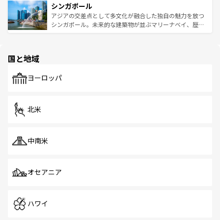
参照してほしい。
シンガポール
激する。気候は一年中温暖で、どの季節にも異なる楽しみ
み、どこを訪れても感動するはず。観光スポットが密集し
が待っている。親しみやすいタイの人々、仏教を中心とし
ており、効率よく見どころを回れるのも魅力。息をのむよ
アジアの交差点として多文化が融合した独自の魅力を放つ
た文化、そして多様な観光資源が、訪れる旅人を魅了し続
うな絶景から文化的な体験まで、香港を存分に楽しみ尽く
シンガポール。未来的な建築物が並ぶマリーナベイ、歴史
ける。 なお、新着のタイ情報は
コンテンツ一覧
を参照して
そう。 なお、新着の香港情報は
コンテンツ一覧
を参照して
と伝統を感じられるエスニックタウン、多数の緑豊かな公
ほしい。
ほしい。
園や自然保護区など、自然が調和した近代的な景観と文化
の多様性あふれるカラフルな町は、どこを歩いても新しい
国と地域
発見がある。さらに、治安のよさや充実した公共交通機関
も、旅行者にとっては魅力的なポイント。グルメも豊富
で、ホーカーズは地元の風情を楽しめる外せないスポット
ヨーロッパ
だ。訪れる人を飽きさせないシンガポールで、多様な魅力
を体感しよう。 なお、新着のシンガポール情報は
コンテン
ツ一覧
を参照してほしい。
北米
中南米
オセアニア
ハワイ