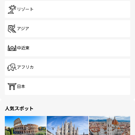
リゾート
アジア
中近東
アフリカ
日本
人気スポット