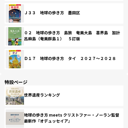
Ｊ３３ 地球の歩き方 墨田区
０２ 地球の歩き方 島旅 奄美大島 喜界島 加計
呂麻島（奄美群島１） ５訂版
Ｄ１７ 地球の歩き方 タイ ２０２７～２０２８
特設ページ
世界遺産ランキング
地球の歩き方 meets クリストファー・ノーラン監督
最新作『オデュッセイア』