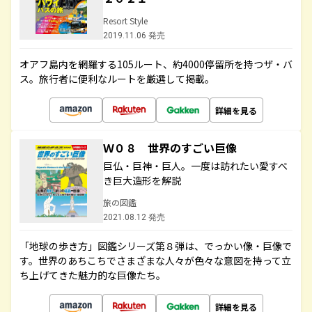
Resort Style
2019.11.06 発売
オアフ島内を網羅する105ルート、約4000停留所を持つザ・バ
ス。旅行者に便利なルートを厳選して掲載。
詳細を見る
Ｗ０８ 世界のすごい巨像
巨仏・巨神・巨人。一度は訪れたい愛すべ
き巨大造形を解説
旅の図鑑
2021.08.12 発売
「地球の歩き方」図鑑シリーズ第８弾は、でっかい像・巨像で
す。世界のあちこちでさまざまな人々が色々な意図を持って立
ち上げてきた魅力的な巨像たち。
詳細を見る