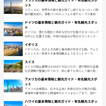
フランスの基本情報と観光ガイド・有名観光スポ
文化が根付くこの国では、情熱的なフラメンコ、熱気あふ
しい。
れる闘牛、そして美味しいタパスが生活の一部となってい
ット
る。首都マドリードの洗練された雰囲気や、バルセロナの
フランスは、世界中の旅行者を魅了し続けるヨーロッパ屈
アートに溢れた街角から、地方では古代ローマ遺跡や中世
指の観光地だ。首都パリのエッフェル塔やルーブル美術館
の城塞都市、穏やかなビーチリゾートまで多彩な表情を見
といった象徴的なスポットから、田舎町の古風な美しさま
せる。地方によって風土や気候が異なるスペインはその個
ドイツの基本情報と観光ガイド・有名観光スポッ
で、幅広い魅力が詰まっている。華麗な宮殿、歴史的な大
性で訪れる人を魅了する。 なお、新着のスペイン情報は
コ
聖堂、美しいビーチ、そして豊かな自然が、訪れる者を心
ト
ンテンツ一覧
を参照してほしい。
から魅了する。また、フランスは美食の国としても知ら
ドイツは、豊かな歴史と多彩な文化が交差するヨーロッパ
れ、フランス料理はユネスコ無形文化遺産にも登録されて
の中心に位置する国。中世の街並みが残るロマンチック街
いる。シャンパンの発祥地であるランス、プロヴァンスの
道から、未来を先取りするようなモダンな都市まで多様な
香り高いラベンダー畑など、多彩な楽しみ方が可能だ。さ
イギリス
顔を持つこの国は、どこを歩いても飽きることがない。ベ
らに、パリ以外の地域にも魅力が溢れており、どの街角に
ルリンの文化的活気、バイエルン州のアルプスの絶景、そ
イギリスは、古きよき伝統と最先端が共存する国。ウェス
も豊かな歴史と文化が息づいている。パリ以外の個性あふ
してライン川沿いのワイン畑といった風景は必見。ビール
トミンスター寺院や大英博物館のようなランドマーク、歴
れる地方に足を運ぶとそれぞれで全く異なる文化を体験で
とソーセージを味わいながら地元の人と過ごす楽しい時間
史ある大学都市、美しい丘陵地帯や牧歌的な風景など、エ
きるだろう。 なお、新着のフランス情報は
コンテンツ一覧
スイス
は、お酒好きな人にはぜひ体験してほしい。 なお、新着の
リアごとに異なる魅力がある。また、優雅なアフタヌーン
を参照してほしい。
ドイツ情報は
コンテンツ一覧
を参照してほしい。
ティー、ビール好きにはたまらない英国パブ、サッカー観
スイスの国土面積は九州ほどの広さだが、運行時刻が正確
戦など、本場だからこそできる体験も豊富。イギリスを旅
な交通網が整備されており、初心者でも安心して個人旅行
して楽しみつくそう。 なお、新着のイギリス情報は
コンテ
を楽しめる。日本同様に時刻表どおりの旅が可能だ。中世
アメリカの基本情報と観光ガイド・有名観光スポ
ンツ一覧
を参照してほしい。
の建物がそのまま残る町や、スイスならではのユニークな
博物館もあり、アルプス観光だけでなく町歩きも満喫する
ット
ことができる。国民の所得が高いため物価も高いが、旅行
アメリカ合衆国は、広大な土地と多様な文化が魅力の国。
者向けの交通パス提供のサービスもあり、うまく活用すれ
東海岸の都市部から西海岸のカリフォルニアまで、訪れる
ば市内交通費無料で観光を楽しむこともできる。 なお、新
場所ごとに異なる風景と体験が待っている。ニューヨーク
着のスイス情報は
コンテンツ一覧
を参照してほしい。
ハワイの基本情報と観光ガイド・有名観光スポッ
のような巨大都市は、観光、ショッピング、エンターテイ
ンメントが詰まった刺激的なスポットだ。一方、アメリカ