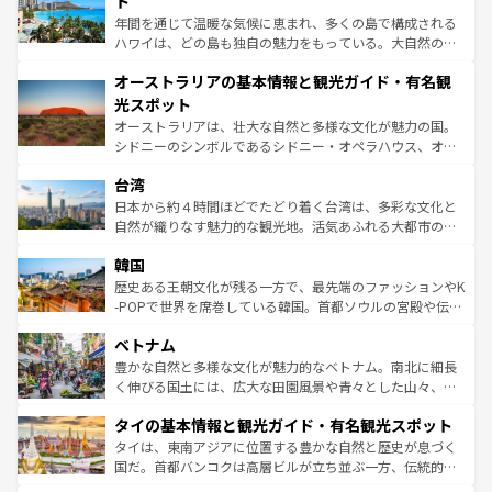
ト
西部には大自然が広がり、グランドキャニオンやイエロー
年間を通じて温暖な気候に恵まれ、多くの島で構成される
ストーン国立公園といった絶景が堪能できる。さらに、南
ハワイは、どの島も独自の魅力をもっている。大自然の神
部のニューオーリンズでは、音楽と美食が融合した独特の
秘を感じたいなら、火山が生み出した壮大な景観を誇るハ
文化が魅力。旅行者はアメリカの各地域で異なる魅力を楽
オーストラリアの基本情報と観光ガイド・有名観
ワイ島は見逃せない。また、定番の観光地といえばオアフ
しみながら、その多様性と豊かな歴史を感じることができ
島だが、静かな自然を求めるならマウイ島やカウアイ島が
光スポット
るだろう。車でのロードトリップや列車の旅も、アメリカ
おすすめ。エメラルドグリーンに輝く海をはじめ、豊かな
オーストラリアは、壮大な自然と多様な文化が魅力の国。
ならではの贅沢な旅のスタイルだ。 なお、新着のアメリカ
文化や歴史が息づいている。「アロハスピリット」と呼ば
シドニーのシンボルであるシドニー・オペラハウス、オー
情報は
コンテンツ一覧
を参照してほしい。
れるおもてなしの心で訪れる人々を迎えてくれるハワイの
ストラリア東海岸北部に広がる大サンゴ礁地帯グレートバ
人々、おいしいローカルフードやハワイアンミュージッ
台湾
リアリーフや大陸中央部にそびえるウルル（エアーズロッ
ク、伝統的なフラダンスなど、すべてがハワイの魅力を彩
ク）、タスマニアの美しい原生林やケアンズの熱帯雨林な
日本から約４時間ほどでたどり着く台湾は、多彩な文化と
っている。訪れるたびに新しい発見と感動が待っているハ
ど、見どころがたくさん。また、カフェやワイン、オージ
自然が織りなす魅力的な観光地。活気あふれる大都市の台
ワイを、存分に味わってほしい。 なお、新着のハワイ情報
ービーフなどの食文化も豊かで、美味しいものであふれて
北やノスタルジックな町並みが人気な九份（ジォウフェ
は
コンテンツ一覧
を参照してほしい。
韓国
いる。アクティビティも充実しており、サーフィンやダイ
ン）、静ひつな山岳地帯である台湾東部など、都市の喧騒
ビング、ハイキングなど、アウトドア好きにはたまらな
と山間の静けさが共存しており、訪れる人に新しい発見と
歴史ある王朝文化が残る一方で、最先端のファッションやK
い。オーストラリアの多彩な魅力を存分に味わいつくそ
驚きをもたらしてくれる。また、奥深い台湾の食文化も魅
-POPで世界を席巻している韓国。首都ソウルの宮殿や伝統
う。 なお、新着のオーストラリア情報は
コンテンツ一覧
を
力で、夜市などの屋台グルメから高級料理、ヘルシーで美
家屋が並ぶエリアでは韓国の歴史と文化に浸ることがで
参照してほしい。
ベトナム
容にもいいと評判のスイーツなど、バラエティ豊かな料理
き、地方に足を延ばせば四季折々の自然美を楽しむことが
が味わえる。 なお、新着の台湾情報は
コンテンツ一覧
を参
できる。そして、キムチや焼肉、絶品のストリートフード
豊かな自然と多様な文化が魅力的なベトナム。南北に細長
照してほしい。
まで、さまざまな韓国料理が待っている。夜には、韓国な
く伸びる国土には、広大な田園風景や青々とした山々、世
らではのナイトライフも堪能できる。あたたかいホスピタ
界遺産に登録された壮大な自然景観が点在し、都市部では
タイの基本情報と観光ガイド・有名観光スポット
リティに包まれながら、韓国の多彩な魅力を心ゆくまで味
急速な発展と共に伝統が息づく。ハノイの古い町並みやホ
わってみてほしい。 なお、新着の韓国情報は
コンテンツ一
ーチミン市のフランス統治時代の建物も、独特の雰囲気を
タイは、東南アジアに位置する豊かな自然と歴史が息づく
覧
を参照してほしい。
醸し出している。また、バラエティの豊かさとおいしさで
国だ。首都バンコクは高層ビルが立ち並ぶ一方、伝統的な
世界中の食通を魅了してやまないベトナム料理も魅力のひ
寺院や市場がいたるところに点在し、古きよき文化と現代