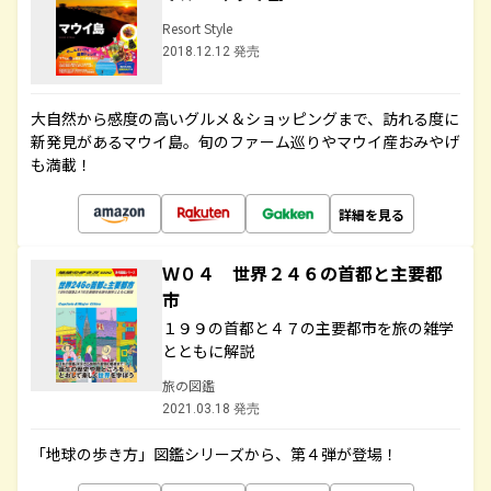
Resort Style
2018.12.12 発売
大自然から感度の高いグルメ＆ショッピングまで、訪れる度に
新発見があるマウイ島。旬のファーム巡りやマウイ産おみやげ
も満載！
詳細を見る
Ｗ０４ 世界２４６の首都と主要都
市
１９９の首都と４７の主要都市を旅の雑学
とともに解説
旅の図鑑
2021.03.18 発売
「地球の歩き方」図鑑シリーズから、第４弾が登場！