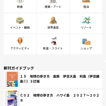
飲食
建築・アート
宿泊
イベント・観戦
世界遺産
リゾート
アクティビティ
鉄道・フライト
ショップ
新刊ガイドブック
１５ 地球の歩き方 島旅 伊豆大島 利島（伊豆諸
島①）３訂版
Ｃ０２ 地球の歩き方 ハワイ島 ２０２７～２０２
８