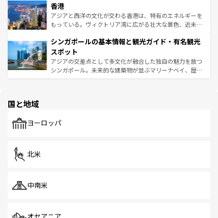
香港
とつ。フォーやバインミー、ベトナムコーヒーなどは、ぜ
の活気が交差している。北部ではチェンマイなどの山岳地
ひ現地で味わいたい。どの地域を訪れてもあたたかい人々
帯で自然と触れ合い、南部ではプーケットやクラビの美し
アジアと西洋の文化が交わる香港は、特有のエネルギーを
が旅行者を迎えてくれるので、きっと忘れられない旅にな
いビーチでリゾート気分を楽しむことができる。タイ料理
もっている。ヴィクトリア湾に広がる壮大な景色、近未来
るはずだ。 なお、新着のベトナム情報は
コンテンツ一覧
を
は世界的に有名で、屋台から高級レストランまで味覚を刺
的なアートスポット、そして歴史と現代が融合した町並
参照してほしい。
シンガポールの基本情報と観光ガイド・有名観光
激する。気候は一年中温暖で、どの季節にも異なる楽しみ
み、どこを訪れても感動するはず。観光スポットが密集し
が待っている。親しみやすいタイの人々、仏教を中心とし
ており、効率よく見どころを回れるのも魅力。息をのむよ
スポット
た文化、そして多様な観光資源が、訪れる旅人を魅了し続
うな絶景から文化的な体験まで、香港を存分に楽しみ尽く
アジアの交差点として多文化が融合した独自の魅力を放つ
ける。 なお、新着のタイ情報は
コンテンツ一覧
を参照して
そう。 なお、新着の香港情報は
コンテンツ一覧
を参照して
シンガポール。未来的な建築物が並ぶマリーナベイ、歴史
ほしい。
ほしい。
と伝統を感じられるエスニックタウン、多数の緑豊かな公
園や自然保護区など、自然が調和した近代的な景観と文化
の多様性あふれるカラフルな町は、どこを歩いても新しい
国と地域
発見がある。さらに、治安のよさや充実した公共交通機関
も、旅行者にとっては魅力的なポイント。グルメも豊富
で、ホーカーズは地元の風情を楽しめる外せないスポット
ヨーロッパ
だ。訪れる人を飽きさせないシンガポールで、多様な魅力
を体感しよう。 なお、新着のシンガポール情報は
コンテン
ツ一覧
を参照してほしい。
北米
中南米
オセアニア