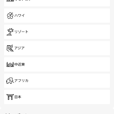
ハワイ
リゾート
アジア
中近東
アフリカ
日本