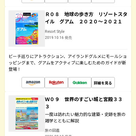
Ｒ０８ 地球の歩き方 リゾートスタ
イル グアム ２０２０～２０２１
Resort Style
2019.10.16 発売
ビーチ巡りにアトラクション、アイランドグルメにモールショ
ッピングまで、グアムをアクティブに楽しむためのガイドが新
登場！
詳細を見る
Ｗ０９ 世界のすごい城と宮殿３３
３
一度は訪れたい魅力的な建築・史跡を旅の
雑学とともに解説
旅の図鑑