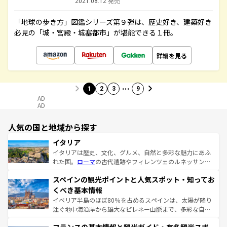
2021.08.12 発売
「地球の歩き方」図鑑シリーズ第９弾は、歴史好き、建築好き
必見の「城・宮殿・城塞都市」が堪能できる１冊。
詳細を見る
…
1
2
3
9
AD
AD
人気の国と地域から探す
イタリア
イタリアは歴史、文化、グルメ、自然と多彩な魅力にあふ
れた国。
ローマ
の古代遺跡やフィレンツェのルネッサンス
美術、ヴェネツィアの運河など、歴史あるスポットはもち
スペインの観光ポイントと人気スポット・知ってお
ろん、トスカーナの美しい田園風景やアマルフィ海岸の絶
景など、自然景観も見逃せない。観光の合間には、本場の
くべき基本情報
ピザやパスタなど、絶品のイタリア料理を堪能することも
イベリア半島のほぼ80％を占めるスペインは、太陽が降り
できる。朝目覚めてから夜眠るまで、すべての瞬間を楽し
注ぐ地中海沿岸から雄大なピレネー山脈まで、多彩な自然
ませてくれるイタリアで、忘れられない旅をしてみよう！
と文化が詰まったヨーロッパ屈指の旅行先だ。多様な地域
なお、新着のイタリア情報は
コンテンツ一覧
を参照してほ