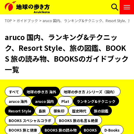
TOP
ガイドブック
aruco 国内、ランキング&テクニック、Resort Styl
aruco 国内、ランキング&テクニッ
ク、Resort Style、旅の図鑑、BOOK
S 旅の読み物、BOOKSのガイドブック
一覧
すべて
地球の歩き方 海外
地球の歩き方 Jシリーズ（国内）
aruco 海外
aruco 国内
Plat
ランキング&テクニック
Resort Style
島旅
御朱印
歴史時代
旅の図鑑
BOOKS スペシャルコラボ
BOOKS 旅の名言＆絶景
BOOKS 旅と健康
BOOKS 旅の読み物
BOOKS
D-Books