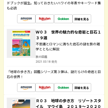
ドブックが誕生。知っておきたいハワイの年表やキーワード集
も必読
詳細を見る
Ｗ０３ 世界の魅力的な奇岩と巨石１
３９選
不思議とロマンに満ちた岩石の謎を旅の雑
学とともに解説
旅の図鑑
2021.03.18 発売
「地球の歩き方」図鑑シリーズ第３弾は、謎だらけの奇岩と巨
石の世界！
詳細を見る
Ｒ０３ 地球の歩き方 リゾートスタ
イル マウイ島 ２０１９～２０２０