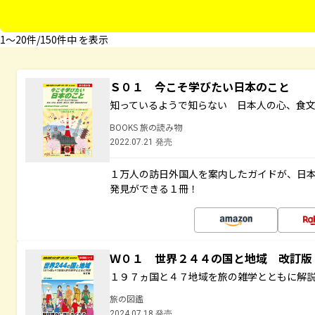
1〜20件/150件中 を表示
Ｓ０１ 今こそ学びたい日本のこと
知っているようで知らない 日本人の心、食
BOOKS 旅の読み物
2022.07.21 発売
１万人の訪日外国人を案内したガイドが、日
発見ができる１冊！
Ｗ０１ 世界２４４の国と地域 改訂版
１９７ヵ国と４７地域を旅の雑学とともに解
旅の図鑑
2024.07.18 発売