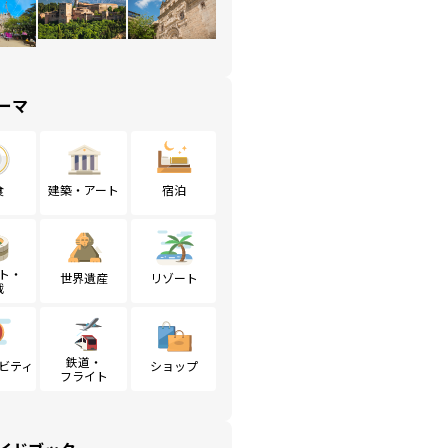
ーマ
食
建築・アート
宿泊
ト・
世界遺産
リゾート
戦
鉄道・
ビティ
ショップ
フライト