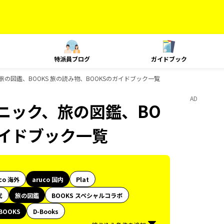
特派員ブログ
ガイドブック
、旅の図鑑、BOOKS 旅の読み物、BOOKSのガイドブック一覧
AD
クニック、旅の図鑑、BO
ガイドブック一覧
co 海外
aruco 国内
Plat
代
旅の図鑑
BOOKS スペシャルコラボ
BOOKS
D-Books