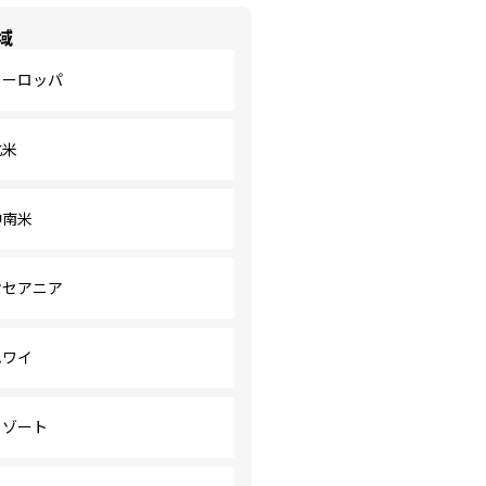
域
ヨーロッパ
北米
中南米
オセアニア
ハワイ
リゾート