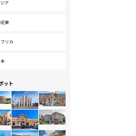
アジア
中近東
アフリカ
日本
ポット