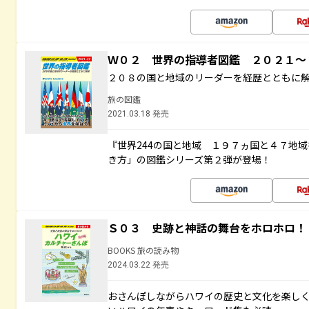
Ｗ０２ 世界の指導者図鑑 ２０２１
２０８の国と地域のリーダーを経歴とともに
旅の図鑑
2021.03.18 発売
『世界244の国と地域 １９７ヵ国と４７地
き方」の図鑑シリーズ第２弾が登場！
Ｓ０３ 史跡と神話の舞台をホロホロ！
BOOKS 旅の読み物
2024.03.22 発売
おさんぽしながらハワイの歴史と文化を楽し