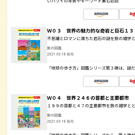
いハワイの年表やキーワード集も必読
Ｗ０３ 世界の魅力的な奇岩と巨石１
不思議とロマンに満ちた岩石の謎を旅の雑学
旅の図鑑
2021.03.18 発売
「地球の歩き方」図鑑シリーズ第３弾は、謎
Ｗ０４ 世界２４６の首都と主要都市
１９９の首都と４７の主要都市を旅の雑学と
旅の図鑑
2021.03.18 発売