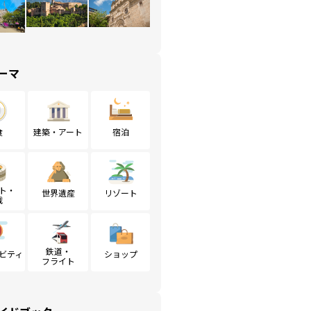
ーマ
食
建築・アート
宿泊
ト・
世界遺産
リゾート
戦
鉄道・
ビティ
ショップ
フライト