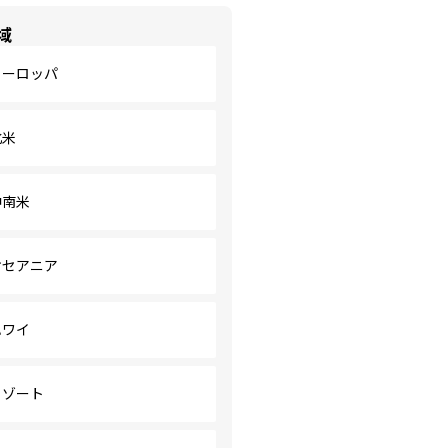
域
ヨーロッパ
北米
中南米
オセアニア
ハワイ
リゾート