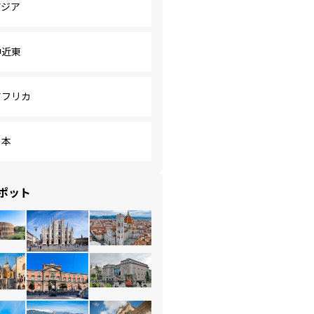
アジア
中近東
アフリカ
日本
ポット