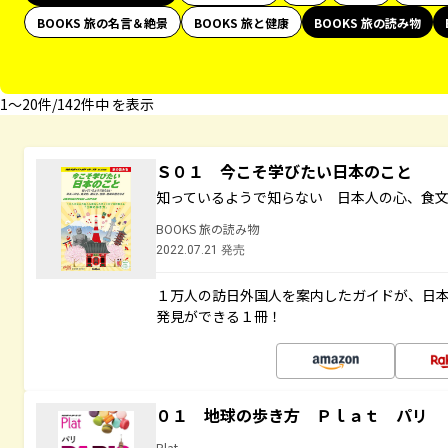
BOOKS 旅の名言＆絶景
BOOKS 旅と健康
BOOKS 旅の読み物
1〜20件/142件中 を表示
Ｓ０１ 今こそ学びたい日本のこと
知っているようで知らない 日本人の心、食
BOOKS 旅の読み物
2022.07.21 発売
１万人の訪日外国人を案内したガイドが、日
発見ができる１冊！
０１ 地球の歩き方 Ｐｌａｔ パリ
Plat