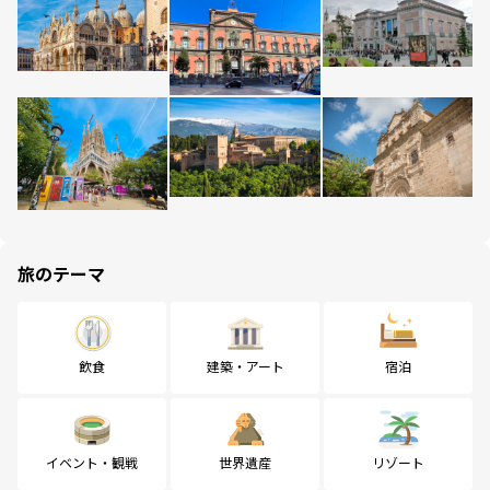
旅のテーマ
飲食
建築・アート
宿泊
イベント・観戦
世界遺産
リゾート