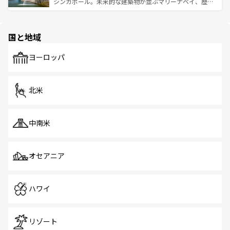
た文化、そして多様な観光資源が、訪れる旅人を魅了し続
うな絶景から文化的な体験まで、香港を存分に楽しみ尽く
シンガポール。未来的な建築物が並ぶマリーナベイ、歴史
ける。 なお、新着のタイ情報は
コンテンツ一覧
を参照して
そう。 なお、新着の香港情報は
コンテンツ一覧
を参照して
と伝統を感じられるエスニックタウン、多数の緑豊かな公
ほしい。
ほしい。
園や自然保護区など、自然が調和した近代的な景観と文化
の多様性あふれるカラフルな町は、どこを歩いても新しい
国と地域
発見がある。さらに、治安のよさや充実した公共交通機関
も、旅行者にとっては魅力的なポイント。グルメも豊富
で、ホーカーズは地元の風情を楽しめる外せないスポット
ヨーロッパ
だ。訪れる人を飽きさせないシンガポールで、多様な魅力
を体感しよう。 なお、新着のシンガポール情報は
コンテン
ツ一覧
を参照してほしい。
北米
中南米
オセアニア
ハワイ
リゾート