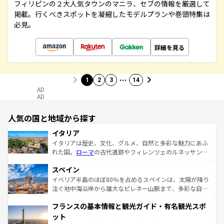
フィリピンの２大人気タウンのマニラ、セブの情報を厳選して
掲載。行くべきスポットを凝縮したモデルプランや巻頭特集は
必見。
詳細を見る
…
1
2
3
14
AD
AD
人気の国と地域から探す
イタリア
イタリアは歴史、文化、グルメ、自然と多彩な魅力にあふ
れた国。
ローマ
の古代遺跡やフィレンツェのルネッサンス
美術、ヴェネツィアの運河など、歴史あるスポットはもち
スペイン
ろん、トスカーナの美しい田園風景やアマルフィ海岸の絶
景など、自然景観も見逃せない。観光の合間には、本場の
イベリア半島のほぼ80％を占めるスペインは、太陽が降り
ピザやパスタなど、絶品のイタリア料理を堪能することも
注ぐ地中海沿岸から雄大なピレネー山脈まで、多彩な自然
できる。朝目覚めてから夜眠るまで、すべての瞬間を楽し
と文化が詰まったヨーロッパ屈指の旅行先だ。多様な地域
フランスの基本情報と観光ガイド・有名観光スポ
ませてくれるイタリアで、忘れられない旅をしてみよう！
文化が根付くこの国では、情熱的なフラメンコ、熱気あふ
なお、新着のイタリア情報は
コンテンツ一覧
を参照してほ
れる闘牛、そして美味しいタパスが生活の一部となってい
ット
しい。