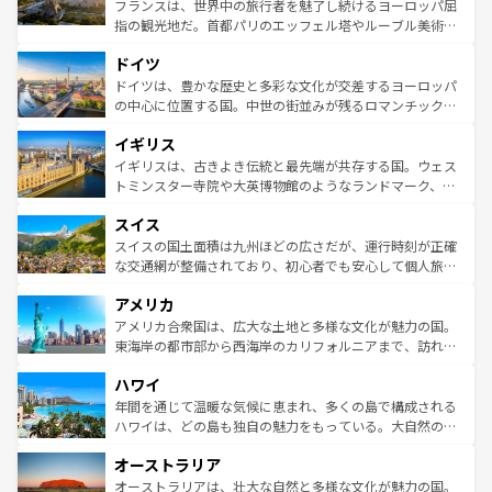
る。首都マドリードの洗練された雰囲気や、バルセロナの
フランスは、世界中の旅行者を魅了し続けるヨーロッパ屈
アートに溢れた街角から、地方では古代ローマ遺跡や中世
指の観光地だ。首都パリのエッフェル塔やルーブル美術館
の城塞都市、穏やかなビーチリゾートまで多彩な表情を見
といった象徴的なスポットから、田舎町の古風な美しさま
せる。地方によって風土や気候が異なるスペインはその個
ドイツ
で、幅広い魅力が詰まっている。華麗な宮殿、歴史的な大
性で訪れる人を魅了する。 なお、新着のスペイン情報は
コ
聖堂、美しいビーチ、そして豊かな自然が、訪れる者を心
ドイツは、豊かな歴史と多彩な文化が交差するヨーロッパ
ンテンツ一覧
を参照してほしい。
から魅了する。また、フランスは美食の国としても知ら
の中心に位置する国。中世の街並みが残るロマンチック街
れ、フランス料理はユネスコ無形文化遺産にも登録されて
道から、未来を先取りするようなモダンな都市まで多様な
イギリス
いる。シャンパンの発祥地であるランス、プロヴァンスの
顔を持つこの国は、どこを歩いても飽きることがない。ベ
香り高いラベンダー畑など、多彩な楽しみ方が可能だ。さ
ルリンの文化的活気、バイエルン州のアルプスの絶景、そ
イギリスは、古きよき伝統と最先端が共存する国。ウェス
らに、パリ以外の地域にも魅力が溢れており、どの街角に
してライン川沿いのワイン畑といった風景は必見。ビール
トミンスター寺院や大英博物館のようなランドマーク、歴
も豊かな歴史と文化が息づいている。パリ以外の個性あふ
とソーセージを味わいながら地元の人と過ごす楽しい時間
史ある大学都市、美しい丘陵地帯や牧歌的な風景など、エ
れる地方に足を運ぶとそれぞれで全く異なる文化を体験で
スイス
は、お酒好きな人にはぜひ体験してほしい。 なお、新着の
リアごとに異なる魅力がある。また、優雅なアフタヌーン
きるだろう。 なお、新着のフランス情報は
コンテンツ一覧
ドイツ情報は
コンテンツ一覧
を参照してほしい。
ティー、ビール好きにはたまらない英国パブ、サッカー観
スイスの国土面積は九州ほどの広さだが、運行時刻が正確
を参照してほしい。
戦など、本場だからこそできる体験も豊富。イギリスを旅
な交通網が整備されており、初心者でも安心して個人旅行
して楽しみつくそう。 なお、新着のイギリス情報は
コンテ
を楽しめる。日本同様に時刻表どおりの旅が可能だ。中世
アメリカ
ンツ一覧
を参照してほしい。
の建物がそのまま残る町や、スイスならではのユニークな
博物館もあり、アルプス観光だけでなく町歩きも満喫する
アメリカ合衆国は、広大な土地と多様な文化が魅力の国。
ことができる。国民の所得が高いため物価も高いが、旅行
東海岸の都市部から西海岸のカリフォルニアまで、訪れる
者向けの交通パス提供のサービスもあり、うまく活用すれ
場所ごとに異なる風景と体験が待っている。ニューヨーク
ハワイ
ば市内交通費無料で観光を楽しむこともできる。 なお、新
のような巨大都市は、観光、ショッピング、エンターテイ
着のスイス情報は
コンテンツ一覧
を参照してほしい。
ンメントが詰まった刺激的なスポットだ。一方、アメリカ
年間を通じて温暖な気候に恵まれ、多くの島で構成される
西部には大自然が広がり、グランドキャニオンやイエロー
ハワイは、どの島も独自の魅力をもっている。大自然の神
ストーン国立公園といった絶景が堪能できる。さらに、南
秘を感じたいなら、火山が生み出した壮大な景観を誇るハ
オーストラリア
部のニューオーリンズでは、音楽と美食が融合した独特の
ワイ島は見逃せない。また、定番の観光地といえばオアフ
文化が魅力。旅行者はアメリカの各地域で異なる魅力を楽
島だが、静かな自然を求めるならマウイ島やカウアイ島が
オーストラリアは、壮大な自然と多様な文化が魅力の国。