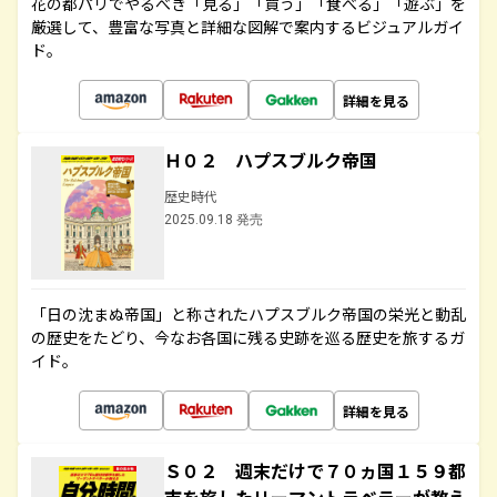
花の都パリでやるべき「見る」「買う」「食べる」「遊ぶ」を
厳選して、豊富な写真と詳細な図解で案内するビジュアルガイ
ド。
詳細を見る
Ｈ０２ ハプスブルク帝国
歴史時代
2025.09.18 発売
「日の沈まぬ帝国」と称されたハプスブルク帝国の栄光と動乱
の歴史をたどり、今なお各国に残る史跡を巡る歴史を旅するガ
イド。
詳細を見る
Ｓ０２ 週末だけで７０ヵ国１５９都