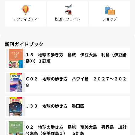
アクティビティ
鉄道・フライト
ショップ
新刊ガイドブック
１５ 地球の歩き方 島旅 伊豆大島 利島（伊豆諸
島①）３訂版
Ｃ０２ 地球の歩き方 ハワイ島 ２０２７～２０２
８
Ｊ３３ 地球の歩き方 墨田区
０２ 地球の歩き方 島旅 奄美大島 喜界島 加計
呂麻島（奄美群島１） ５訂版