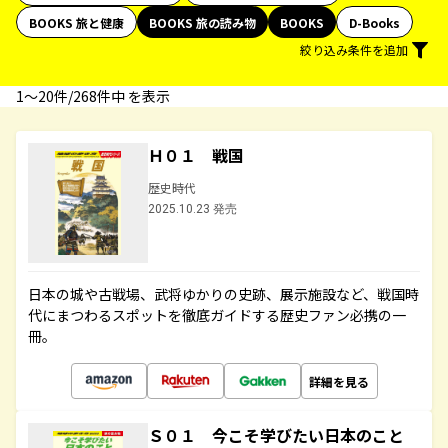
BOOKS 旅と健康
BOOKS 旅の読み物
BOOKS
D-Books
絞り込み条件を追加
1〜20件/268件中 を表示
Ｈ０１ 戦国
歴史時代
2025.10.23 発売
日本の城や古戦場、武将ゆかりの史跡、展示施設など、戦国時
代にまつわるスポットを徹底ガイドする歴史ファン必携の一
冊。
詳細を見る
Ｓ０１ 今こそ学びたい日本のこと