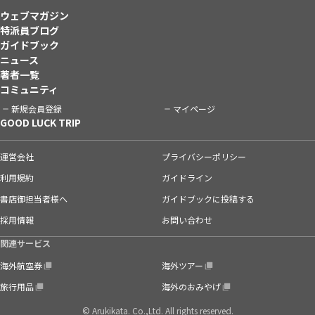
ウェブマガジン
特派員ブログ
ガイドブック
ニュース
著者一覧
コミュニティ
新規会員登録
マイページ
GOOD LUCK TRIP
運営会社
プライバシーポリシー
利用規約
ガイドライン
書店御担当者様へ
ガイドブックに投稿する
採用情報
お問い合わせ
関連サービス
海外航空券
海外ツアー
旅行用品
海外のおみやげ
© Arukikata. Co.,Ltd. All rights reserved.