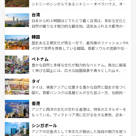
しみながら、その多様性と豊かな歴史を感じることができ
おすすめ。エメラルドグリーンに輝く海をはじめ、豊かな
シドニーのシンボルであるシドニー・オペラハウス、オー
るだろう。車でのロードトリップや列車の旅も、アメリカ
文化や歴史が息づいている。「アロハスピリット」と呼ば
ストラリア東海岸北部に広がる大サンゴ礁地帯グレートバ
ならではの贅沢な旅のスタイルだ。 なお、新着のアメリカ
台湾
れるおもてなしの心で訪れる人々を迎えてくれるハワイの
リアリーフや大陸中央部にそびえるウルル（エアーズロッ
情報は
コンテンツ一覧
を参照してほしい。
人々、おいしいローカルフードやハワイアンミュージッ
ク）、タスマニアの美しい原生林やケアンズの熱帯雨林な
日本から約４時間ほどでたどり着く台湾は、多彩な文化と
ク、伝統的なフラダンスなど、すべてがハワイの魅力を彩
ど、見どころがたくさん。また、カフェやワイン、オージ
自然が織りなす魅力的な観光地。活気あふれる大都市の台
っている。訪れるたびに新しい発見と感動が待っているハ
ービーフなどの食文化も豊かで、美味しいものであふれて
北やノスタルジックな町並みが人気な九份（ジォウフェ
ワイを、存分に味わってほしい。 なお、新着のハワイ情報
韓国
いる。アクティビティも充実しており、サーフィンやダイ
ン）、静ひつな山岳地帯である台湾東部など、都市の喧騒
は
コンテンツ一覧
を参照してほしい。
ビング、ハイキングなど、アウトドア好きにはたまらな
と山間の静けさが共存しており、訪れる人に新しい発見と
歴史ある王朝文化が残る一方で、最先端のファッションやK
い。オーストラリアの多彩な魅力を存分に味わいつくそ
驚きをもたらしてくれる。また、奥深い台湾の食文化も魅
-POPで世界を席巻している韓国。首都ソウルの宮殿や伝統
う。 なお、新着のオーストラリア情報は
コンテンツ一覧
を
力で、夜市などの屋台グルメから高級料理、ヘルシーで美
家屋が並ぶエリアでは韓国の歴史と文化に浸ることがで
参照してほしい。
ベトナム
容にもいいと評判のスイーツなど、バラエティ豊かな料理
き、地方に足を延ばせば四季折々の自然美を楽しむことが
が味わえる。 なお、新着の台湾情報は
コンテンツ一覧
を参
できる。そして、キムチや焼肉、絶品のストリートフード
豊かな自然と多様な文化が魅力的なベトナム。南北に細長
照してほしい。
まで、さまざまな韓国料理が待っている。夜には、韓国な
く伸びる国土には、広大な田園風景や青々とした山々、世
らではのナイトライフも堪能できる。あたたかいホスピタ
界遺産に登録された壮大な自然景観が点在し、都市部では
タイ
リティに包まれながら、韓国の多彩な魅力を心ゆくまで味
急速な発展と共に伝統が息づく。ハノイの古い町並みやホ
わってみてほしい。 なお、新着の韓国情報は
コンテンツ一
ーチミン市のフランス統治時代の建物も、独特の雰囲気を
タイは、東南アジアに位置する豊かな自然と歴史が息づく
覧
を参照してほしい。
醸し出している。また、バラエティの豊かさとおいしさで
国だ。首都バンコクは高層ビルが立ち並ぶ一方、伝統的な
世界中の食通を魅了してやまないベトナム料理も魅力のひ
寺院や市場がいたるところに点在し、古きよき文化と現代
香港
とつ。フォーやバインミー、ベトナムコーヒーなどは、ぜ
の活気が交差している。北部ではチェンマイなどの山岳地
ひ現地で味わいたい。どの地域を訪れてもあたたかい人々
帯で自然と触れ合い、南部ではプーケットやクラビの美し
アジアと西洋の文化が交わる香港は、特有のエネルギーを
が旅行者を迎えてくれるので、きっと忘れられない旅にな
いビーチでリゾート気分を楽しむことができる。タイ料理
もっている。ヴィクトリア湾に広がる壮大な景色、近未来
るはずだ。 なお、新着のベトナム情報は
コンテンツ一覧
を
は世界的に有名で、屋台から高級レストランまで味覚を刺
的なアートスポット、そして歴史と現代が融合した町並
参照してほしい。
シンガポール
激する。気候は一年中温暖で、どの季節にも異なる楽しみ
み、どこを訪れても感動するはず。観光スポットが密集し
が待っている。親しみやすいタイの人々、仏教を中心とし
ており、効率よく見どころを回れるのも魅力。息をのむよ
アジアの交差点として多文化が融合した独自の魅力を放つ